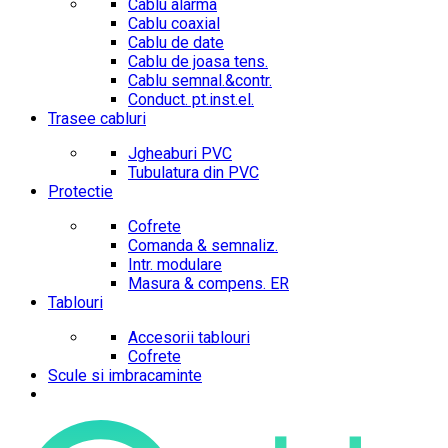
Cablu alarma
Cablu coaxial
Cablu de date
Cablu de joasa tens.
Cablu semnal.&contr.
Conduct. pt.inst.el.
Trasee cabluri
Jgheaburi PVC
Tubulatura din PVC
Protectie
Cofrete
Comanda & semnaliz.
Intr. modulare
Masura & compens. ER
Tablouri
Accesorii tablouri
Cofrete
Scule si imbracaminte