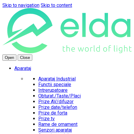
Skip to navigation
Skip to content
Open
Close
Aparataj
Aparataj Industrial
Functii speciale
Intrerupatoare
Obturat./Taste/Placi
Prize AV/difuzor
Prize date/telefon
Prize de forta
Prize tv
Rame de ornament
Senzori aparataj