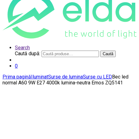
Search
Caută după:
Caută
0
Prima pagină
Iluminat
Surse de lumina
Surse cu LED
Bec led
normal A60 9W E27 4000k lumina-neutra Emos ZQ5141