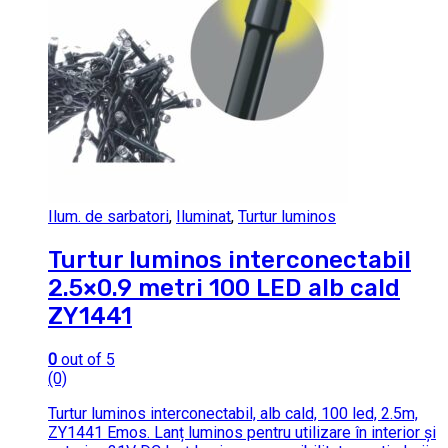
Ilum. de sarbatori
,
Iluminat
,
Turtur luminos
Turtur luminos interconectabil
2.5×0.9 metri 100 LED alb cald
ZY1441
0
out of 5
(0)
Turtur luminos interconectabil, alb cald, 100 led, 2.5m,
ZY1441 Emos. Lanț luminos pentru utilizare în interior și