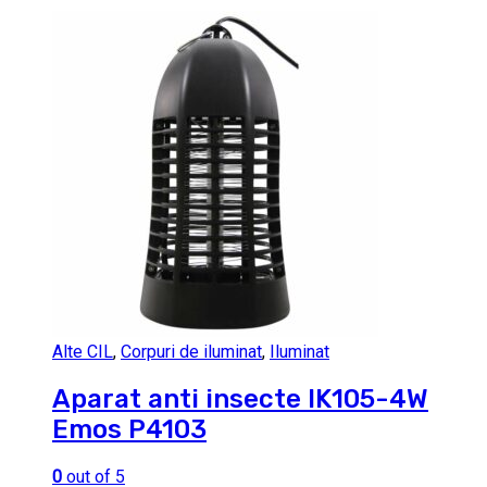
Alte CIL
,
Corpuri de iluminat
,
Iluminat
Aparat anti insecte IK105-4W
Emos P4103
0
out of 5