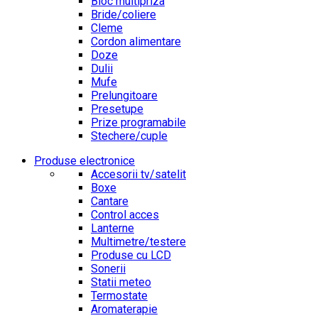
Bloc multipriza
Bride/coliere
Cleme
Cordon alimentare
Doze
Dulii
Mufe
Prelungitoare
Presetupe
Prize programabile
Stechere/cuple
Produse electronice
Accesorii tv/satelit
Boxe
Cantare
Control acces
Lanterne
Multimetre/testere
Produse cu LCD
Sonerii
Statii meteo
Termostate
Aromaterapie