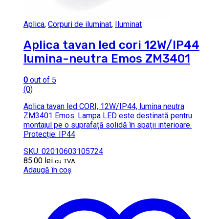
Aplica
,
Corpuri de iluminat
,
Iluminat
Aplica tavan led cori 12W/IP44
lumina-neutra Emos ZM3401
0
out of 5
(0)
Aplica tavan led CORI, 12W/IP44, lumina neutra
ZM3401 Emos. Lampa LED este destinată pentru
montajul pe o suprafață solidă în spații interioare.
Protecție: IP44
SKU: 02010603105724
85.00
lei
cu TVA
Adaugă în coș