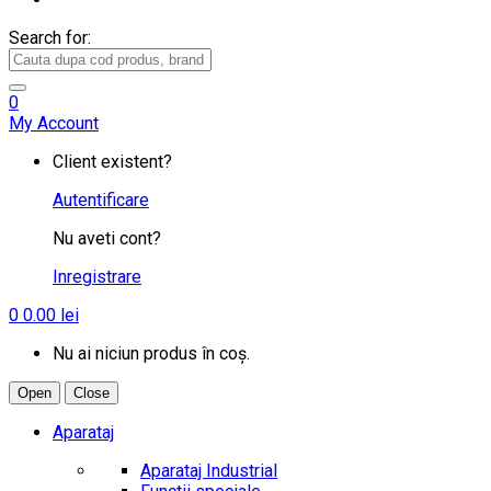
Search for:
0
My Account
Client existent?
Autentificare
Nu aveti cont?
Inregistrare
0
0.00
lei
Nu ai niciun produs în coș.
Open
Close
Aparataj
Aparataj Industrial