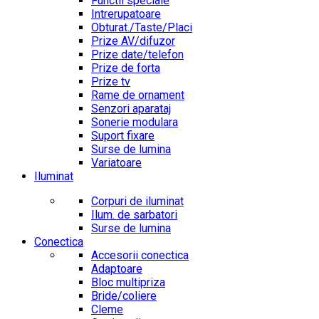
Functii speciale
Intrerupatoare
Obturat./Taste/Placi
Prize AV/difuzor
Prize date/telefon
Prize de forta
Prize tv
Rame de ornament
Senzori aparataj
Sonerie modulara
Suport fixare
Surse de lumina
Variatoare
Iluminat
Corpuri de iluminat
Ilum. de sarbatori
Surse de lumina
Conectica
Accesorii conectica
Adaptoare
Bloc multipriza
Bride/coliere
Cleme