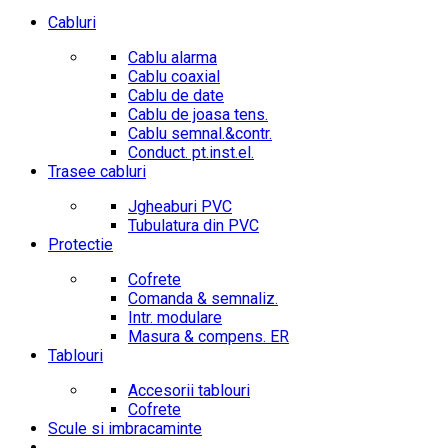
Cabluri
Cablu alarma
Cablu coaxial
Cablu de date
Cablu de joasa tens.
Cablu semnal.&contr.
Conduct. pt.inst.el.
Trasee cabluri
Jgheaburi PVC
Tubulatura din PVC
Protectie
Cofrete
Comanda & semnaliz.
Intr. modulare
Masura & compens. ER
Tablouri
Accesorii tablouri
Cofrete
Scule si imbracaminte