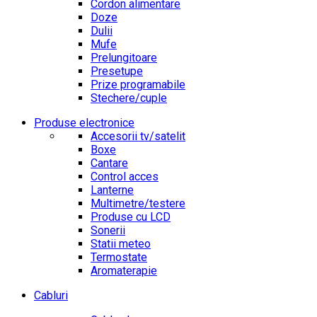
Cordon alimentare
Doze
Dulii
Mufe
Prelungitoare
Presetupe
Prize programabile
Stechere/cuple
Produse electronice
Accesorii tv/satelit
Boxe
Cantare
Control acces
Lanterne
Multimetre/testere
Produse cu LCD
Sonerii
Statii meteo
Termostate
Aromaterapie
Cabluri