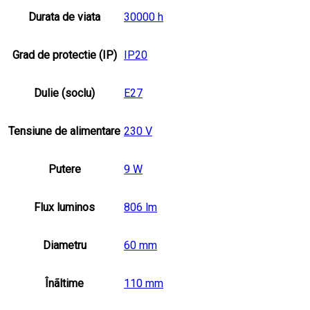
Durata de viata
30000 h
Grad de protectie (IP)
IP20
Dulie (soclu)
E27
Tensiune de alimentare
230 V
Putere
9 W
Flux luminos
806 lm
Diametru
60 mm
Înãltime
110 mm