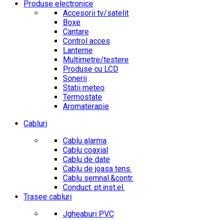
Produse electronice
Accesorii tv/satelit
Boxe
Cantare
Control acces
Lanterne
Multimetre/testere
Produse cu LCD
Sonerii
Statii meteo
Termostate
Aromaterapie
Cabluri
Cablu alarma
Cablu coaxial
Cablu de date
Cablu de joasa tens.
Cablu semnal.&contr.
Conduct. pt.inst.el.
Trasee cabluri
Jgheaburi PVC