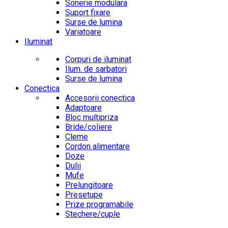
Sonerie modulara
Suport fixare
Surse de lumina
Variatoare
Iluminat
Corpuri de iluminat
Ilum. de sarbatori
Surse de lumina
Conectica
Accesorii conectica
Adaptoare
Bloc multipriza
Bride/coliere
Cleme
Cordon alimentare
Doze
Dulii
Mufe
Prelungitoare
Presetupe
Prize programabile
Stechere/cuple