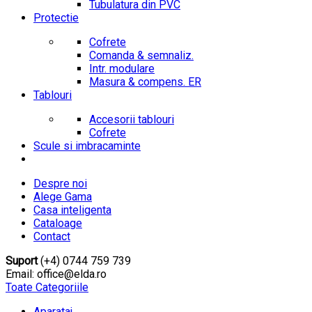
Tubulatura din PVC
Protectie
Cofrete
Comanda & semnaliz.
Intr. modulare
Masura & compens. ER
Tablouri
Accesorii tablouri
Cofrete
Scule si imbracaminte
Despre noi
Alege Gama
Casa inteligenta
Cataloage
Contact
Suport
(+4) 0744 759 739
Email: office@elda.ro
Toate Categoriile
Aparataj