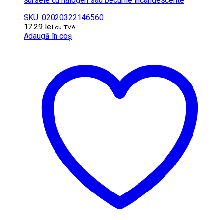
sursele cu halogen sau becurile incandescente
SKU: 02020322146560
17.29
lei
cu TVA
Adaugă în coș