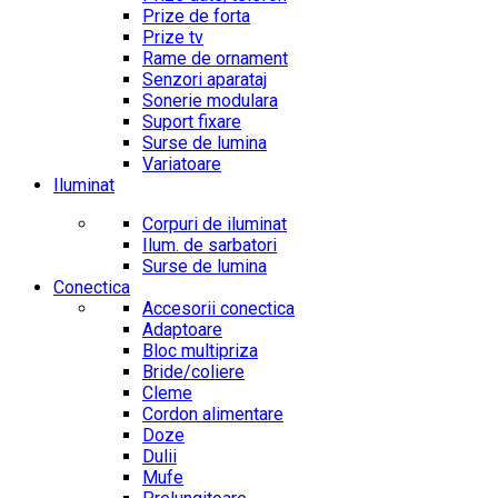
Prize de forta
Prize tv
Rame de ornament
Senzori aparataj
Sonerie modulara
Suport fixare
Surse de lumina
Variatoare
Iluminat
Corpuri de iluminat
Ilum. de sarbatori
Surse de lumina
Conectica
Accesorii conectica
Adaptoare
Bloc multipriza
Bride/coliere
Cleme
Cordon alimentare
Doze
Dulii
Mufe