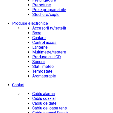
Prelungitoare
Presetupe
Prize programabile
Stechere/cuple
Produse electronice
Accesorii tv/satelit
Boxe
Cantare
Control acces
Lanterne
Multimetre/testere
Produse cu LCD
Sonerii
Statii meteo
Termostate
Aromaterapie
Cabluri
Cablu alarma
Cablu coaxial
Cablu de date
Cablu de joasa tens.
Cablu semnal.&contr.