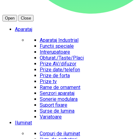
Open
Close
Aparataj
Aparataj Industrial
Functii speciale
Intrerupatoare
Obturat./Taste/Placi
Prize AV/difuzor
Prize date/telefon
Prize de forta
Prize tv
Rame de ornament
Senzori aparataj
Sonerie modulara
Suport fixare
Surse de lumina
Variatoare
Iluminat
Corpuri de iluminat