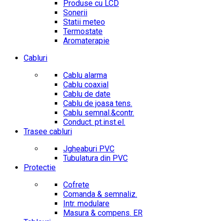
Produse cu LCD
Sonerii
Statii meteo
Termostate
Aromaterapie
Cabluri
Cablu alarma
Cablu coaxial
Cablu de date
Cablu de joasa tens.
Cablu semnal.&contr.
Conduct. pt.inst.el.
Trasee cabluri
Jgheaburi PVC
Tubulatura din PVC
Protectie
Cofrete
Comanda & semnaliz.
Intr. modulare
Masura & compens. ER