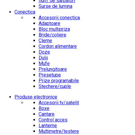
Ilum. de sarbatori
Surse de lumina
Conectica
Accesorii conectica
Adaptoare
Bloc multipriza
Bride/coliere
Cleme
Cordon alimentare
Doze
Dulii
Mufe
Prelungitoare
Presetupe
Prize programabile
Stechere/cuple
Produse electronice
Accesorii tv/satelit
Boxe
Cantare
Control acces
Lanterne
Multimetre/testere