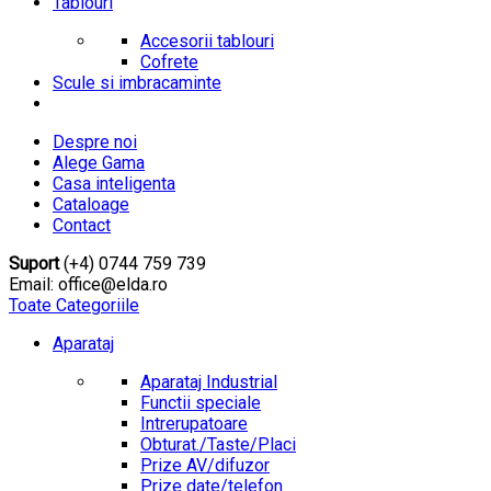
Tablouri
Accesorii tablouri
Cofrete
Scule si imbracaminte
Despre noi
Alege Gama
Casa inteligenta
Cataloage
Contact
Suport
(+4) 0744 759 739
Email: office@elda.ro
Toate Categoriile
Aparataj
Aparataj Industrial
Functii speciale
Intrerupatoare
Obturat./Taste/Placi
Prize AV/difuzor
Prize date/telefon