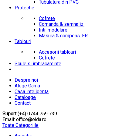
Tubulatura din PVC
Protectie
Cofrete
Comanda & semnaliz.
Intr. modulare
Masura & compens. ER
Tablouri
Accesorii tablouri
Cofrete
Scule si imbracaminte
Despre noi
Alege Gama
Casa inteligenta
Cataloage
Contact
Suport
(+4) 0744 759 739
Email: office@elda.ro
Toate Categoriile
Aparataj