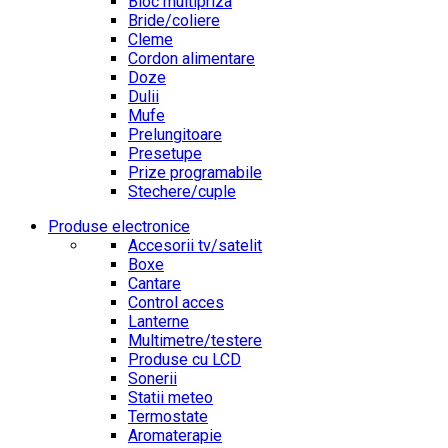
Bloc multipriza
Bride/coliere
Cleme
Cordon alimentare
Doze
Dulii
Mufe
Prelungitoare
Presetupe
Prize programabile
Stechere/cuple
Produse electronice
Accesorii tv/satelit
Boxe
Cantare
Control acces
Lanterne
Multimetre/testere
Produse cu LCD
Sonerii
Statii meteo
Termostate
Aromaterapie