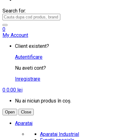
Search for:
0
My Account
Client existent?
Autentificare
Nu aveti cont?
Inregistrare
0
0.00
lei
Nu ai niciun produs în coș.
Open
Close
Aparataj
Aparataj Industrial