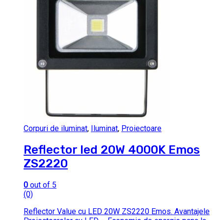
Corpuri de iluminat
,
Iluminat
,
Proiectoare
Reflector led 20W 4000K Emos
ZS2220
0
out of 5
(0)
Reflector Value cu LED 20W ZS2220 Emos. Avantajele