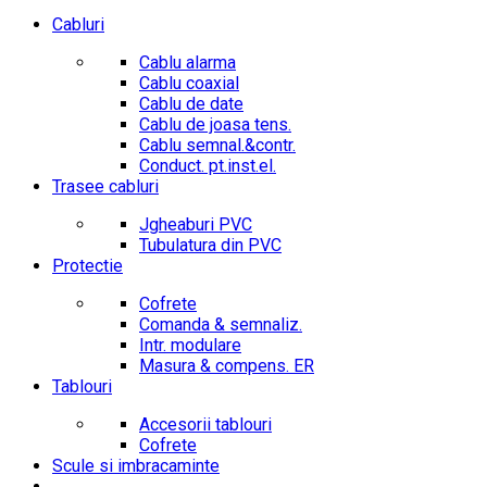
Cabluri
Cablu alarma
Cablu coaxial
Cablu de date
Cablu de joasa tens.
Cablu semnal.&contr.
Conduct. pt.inst.el.
Trasee cabluri
Jgheaburi PVC
Tubulatura din PVC
Protectie
Cofrete
Comanda & semnaliz.
Intr. modulare
Masura & compens. ER
Tablouri
Accesorii tablouri
Cofrete
Scule si imbracaminte