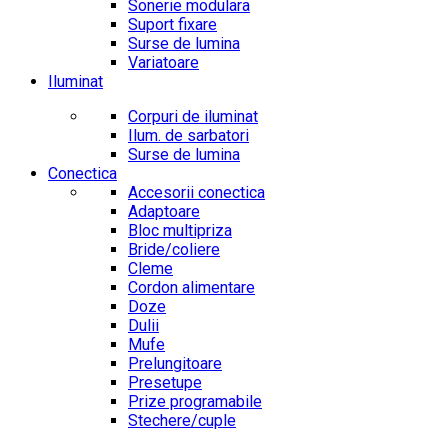
Sonerie modulara
Suport fixare
Surse de lumina
Variatoare
Iluminat
Corpuri de iluminat
Ilum. de sarbatori
Surse de lumina
Conectica
Accesorii conectica
Adaptoare
Bloc multipriza
Bride/coliere
Cleme
Cordon alimentare
Doze
Dulii
Mufe
Prelungitoare
Presetupe
Prize programabile
Stechere/cuple