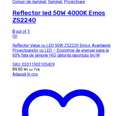
Corpuri de iluminat
,
Iluminat
,
Proiectoare
Reflector led 50W 4000K Emos
ZS2240
0
out of 5
(0)
Reflector Value cu LED 50W ZS2220 Emos. Avantajele
Proiectoarelor cu LED – Economie de energie pana la
60% fata de lampile HID datorita raportului lm/W
SKU: 02011503105429
89.00
lei
cu TVA
Adaugă în coș