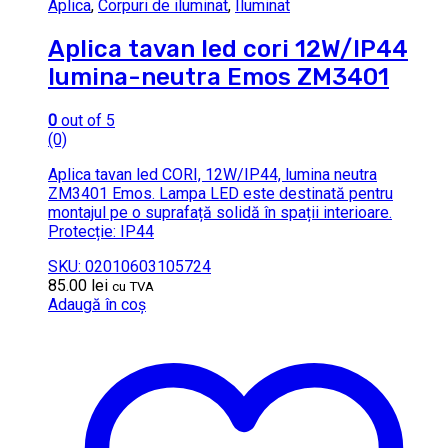
Aplica
,
Corpuri de iluminat
,
Iluminat
Aplica tavan led cori 12W/IP44
lumina-neutra Emos ZM3401
0
out of 5
(0)
Aplica tavan led CORI, 12W/IP44, lumina neutra
ZM3401 Emos. Lampa LED este destinată pentru
montajul pe o suprafață solidă în spații interioare.
Protecție: IP44
SKU: 02010603105724
85.00
lei
cu TVA
Adaugă în coș