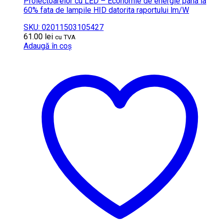
Proiectoarelor cu LED – Economie de energie pana la
60% fata de lampile HID datorita raportului lm/W
SKU: 02011503105427
61.00
lei
cu TVA
Adaugă în coș