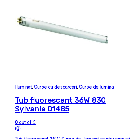
Iluminat
,
Surse cu descarcari
,
Surse de lumina
Tub fluorescent 36W 830
Sylvania 01485
0
out of 5
(0)