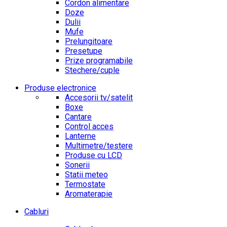
Cordon alimentare
Doze
Dulii
Mufe
Prelungitoare
Presetupe
Prize programabile
Stechere/cuple
Produse electronice
Accesorii tv/satelit
Boxe
Cantare
Control acces
Lanterne
Multimetre/testere
Produse cu LCD
Sonerii
Statii meteo
Termostate
Aromaterapie
Cabluri