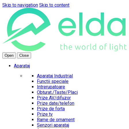
Skip to navigation
Skip to content
Open
Close
Aparataj
Aparataj Industrial
Functii speciale
Intrerupatoare
Obturat./Taste/Placi
Prize AV/difuzor
Prize date/telefon
Prize de forta
Prize tv
Rame de ornament
Senzori aparataj