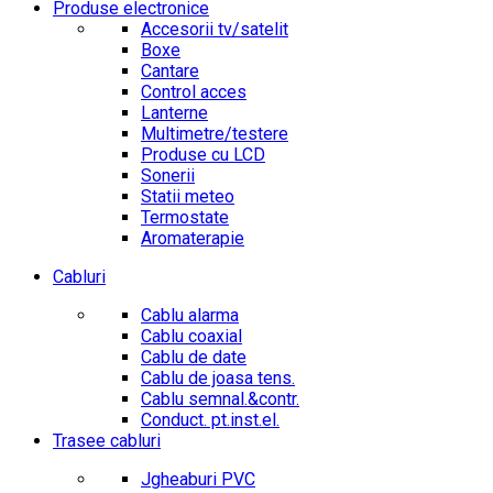
Produse electronice
Accesorii tv/satelit
Boxe
Cantare
Control acces
Lanterne
Multimetre/testere
Produse cu LCD
Sonerii
Statii meteo
Termostate
Aromaterapie
Cabluri
Cablu alarma
Cablu coaxial
Cablu de date
Cablu de joasa tens.
Cablu semnal.&contr.
Conduct. pt.inst.el.
Trasee cabluri
Jgheaburi PVC