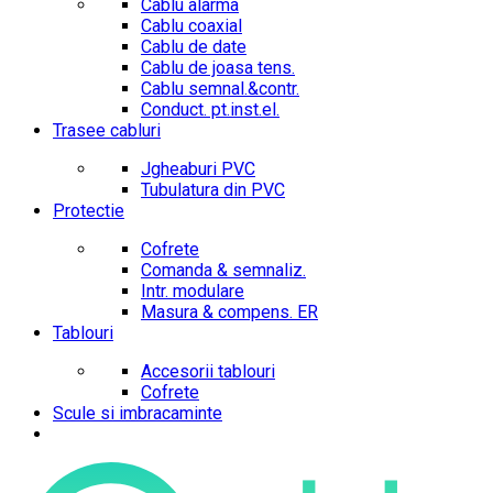
Cablu alarma
Cablu coaxial
Cablu de date
Cablu de joasa tens.
Cablu semnal.&contr.
Conduct. pt.inst.el.
Trasee cabluri
Jgheaburi PVC
Tubulatura din PVC
Protectie
Cofrete
Comanda & semnaliz.
Intr. modulare
Masura & compens. ER
Tablouri
Accesorii tablouri
Cofrete
Scule si imbracaminte