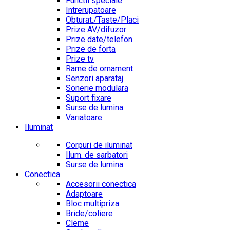
Functii speciale
Intrerupatoare
Obturat./Taste/Placi
Prize AV/difuzor
Prize date/telefon
Prize de forta
Prize tv
Rame de ornament
Senzori aparataj
Sonerie modulara
Suport fixare
Surse de lumina
Variatoare
Iluminat
Corpuri de iluminat
Ilum. de sarbatori
Surse de lumina
Conectica
Accesorii conectica
Adaptoare
Bloc multipriza
Bride/coliere
Cleme