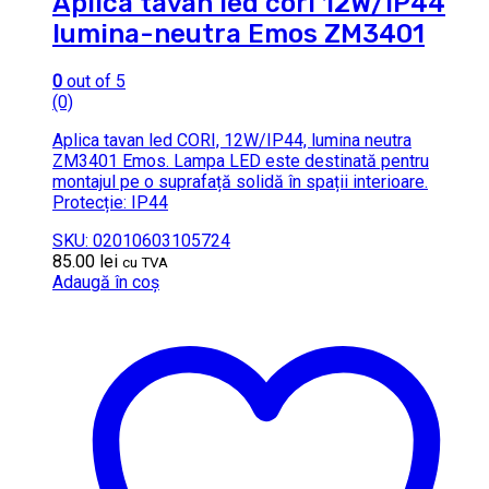
Aplica tavan led cori 12W/IP44
lumina-neutra Emos ZM3401
0
out of 5
(0)
Aplica tavan led CORI, 12W/IP44, lumina neutra
ZM3401 Emos. Lampa LED este destinată pentru
montajul pe o suprafață solidă în spații interioare.
Protecție: IP44
SKU: 02010603105724
85.00
lei
cu TVA
Adaugă în coș