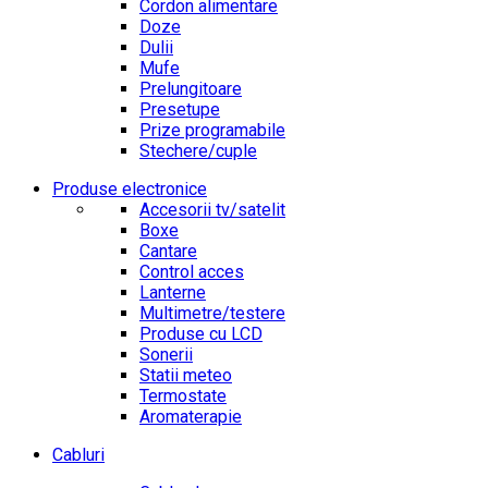
Cordon alimentare
Doze
Dulii
Mufe
Prelungitoare
Presetupe
Prize programabile
Stechere/cuple
Produse electronice
Accesorii tv/satelit
Boxe
Cantare
Control acces
Lanterne
Multimetre/testere
Produse cu LCD
Sonerii
Statii meteo
Termostate
Aromaterapie
Cabluri