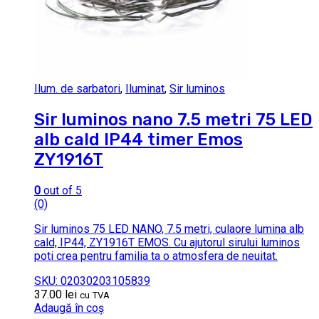
Ilum. de sarbatori
,
Iluminat
,
Sir luminos
Sir luminos nano 7.5 metri 75 LED
alb cald IP44 timer Emos
ZY1916T
0
out of 5
(0)
Sir luminos 75 LED NANO, 7.5 metri, culaore lumina alb
cald, IP44, ZY1916T EMOS. Cu ajutorul sirului luminos
poti crea pentru familia ta o atmosfera de neuitat.
SKU: 02030203105839
37.00
lei
cu TVA
Adaugă în coș