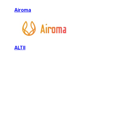
Airoma
ALTII