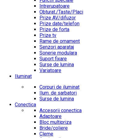
Functii speciale
Intrerupatoare
Obturat./Taste/Placi
Prize AV/difuzor
Prize date/telefon
Prize de forta
Prize tv
Rame de ornament
Senzori aparataj
Sonerie modulara
Suport fixare
Surse de lumina
Variatoare
Iluminat
Corpuri de iluminat
Ilum. de sarbatori
Surse de lumina
Conectica
Accesorii conectica
Adaptoare
Bloc multipriza
Bride/coliere
Cleme