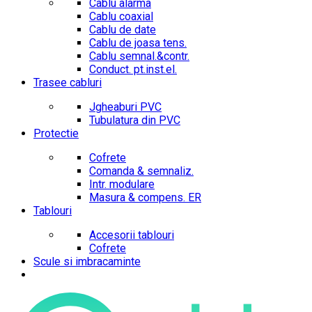
Cablu alarma
Cablu coaxial
Cablu de date
Cablu de joasa tens.
Cablu semnal.&contr.
Conduct. pt.inst.el.
Trasee cabluri
Jgheaburi PVC
Tubulatura din PVC
Protectie
Cofrete
Comanda & semnaliz.
Intr. modulare
Masura & compens. ER
Tablouri
Accesorii tablouri
Cofrete
Scule si imbracaminte