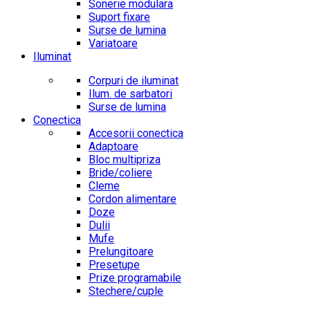
Sonerie modulara
Suport fixare
Surse de lumina
Variatoare
Iluminat
Corpuri de iluminat
Ilum. de sarbatori
Surse de lumina
Conectica
Accesorii conectica
Adaptoare
Bloc multipriza
Bride/coliere
Cleme
Cordon alimentare
Doze
Dulii
Mufe
Prelungitoare
Presetupe
Prize programabile
Stechere/cuple