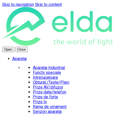
Skip to navigation
Skip to content
Open
Close
Aparataj
Aparataj Industrial
Functii speciale
Intrerupatoare
Obturat./Taste/Placi
Prize AV/difuzor
Prize date/telefon
Prize de forta
Prize tv
Rame de ornament
Senzori aparataj