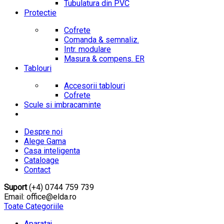
Tubulatura din PVC
Protectie
Cofrete
Comanda & semnaliz.
Intr. modulare
Masura & compens. ER
Tablouri
Accesorii tablouri
Cofrete
Scule si imbracaminte
Despre noi
Alege Gama
Casa inteligenta
Cataloage
Contact
Suport
(+4) 0744 759 739
Email: office@elda.ro
Toate Categoriile
Aparataj