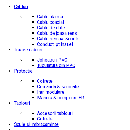
Cabluri
Cablu alarma
Cablu coaxial
Cablu de date
Cablu de joasa tens.
Cablu semnal.&contr.
Conduct. pt.inst.el.
Trasee cabluri
Jgheaburi PVC
Tubulatura din PVC
Protectie
Cofrete
Comanda & semnaliz.
Intr. modulare
Masura & compens. ER
Tablouri
Accesorii tablouri
Cofrete
Scule si imbracaminte