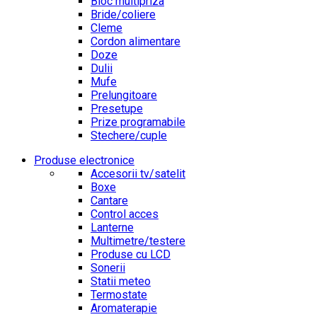
Bloc multipriza
Bride/coliere
Cleme
Cordon alimentare
Doze
Dulii
Mufe
Prelungitoare
Presetupe
Prize programabile
Stechere/cuple
Produse electronice
Accesorii tv/satelit
Boxe
Cantare
Control acces
Lanterne
Multimetre/testere
Produse cu LCD
Sonerii
Statii meteo
Termostate
Aromaterapie