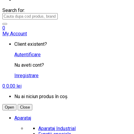
Search for:
0
My Account
Client existent?
Autentificare
Nu aveti cont?
Inregistrare
0
0.00
lei
Nu ai niciun produs în coș.
Open
Close
Aparataj
Aparataj Industrial