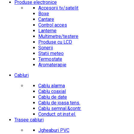
Produse electronice
Accesorii tv/satelit
Boxe
Cantare
Control acces
Lanterne
Multimetre/testere
Produse cu LCD
Sonerii
Statii meteo
Termostate
Aromaterapie
Cabluri
Cablu alarma
Cablu coaxial
Cablu de date
Cablu de joasa tens.
Cablu semnal.&contr.
Conduct. pt.inst.el.
Trasee cabluri
Jgheaburi PVC