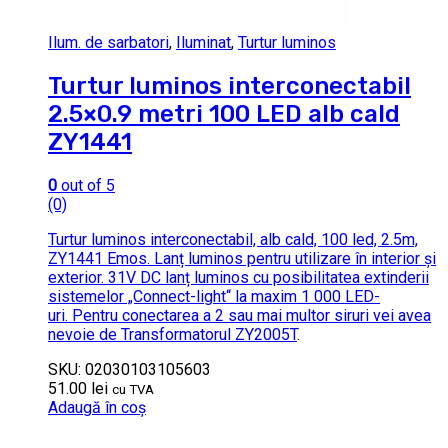
Ilum. de sarbatori
,
Iluminat
,
Turtur luminos
Turtur luminos interconectabil
2.5×0.9 metri 100 LED alb cald
ZY1441
0
out of 5
(0)
Turtur luminos interconectabil, alb cald, 100 led, 2.5m,
ZY1441 Emos. Lanț luminos pentru utilizare în interior și
exterior. 31V DC lanț luminos cu posibilitatea extinderii
sistemelor „Connect-light“ la maxim 1 000 LED-
uri. Pentru conectarea a 2 sau mai multor siruri vei avea
nevoie de
Transformatorul ZY2005T
.
SKU: 02030103105603
51.00
lei
cu TVA
Adaugă în coș