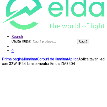
Search
Caută după:
Caută
0
Prima pagină
Iluminat
Corpuri de iluminat
Aplica
Aplica tavan led
cori 32W IP44 lumina-neutra Emos ZM3404