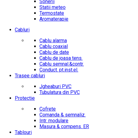
Sonerii
Statii meteo
Termostate
Aromaterapie
Cabluri
Cablu alarma
Cablu coaxial
Cablu de date
Cablu de joasa tens.
Cablu semnal.&contr.
Conduct. pt.inst.el.
Trasee cabluri
Jgheaburi PVC
Tubulatura din PVC
Protectie
Cofrete
Comanda & semnaliz.
Intr. modulare
Masura & compens. ER
Tablouri