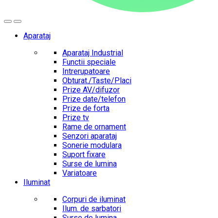
Aparataj
Aparataj Industrial
Functii speciale
Intrerupatoare
Obturat./Taste/Placi
Prize AV/difuzor
Prize date/telefon
Prize de forta
Prize tv
Rame de ornament
Senzori aparataj
Sonerie modulara
Suport fixare
Surse de lumina
Variatoare
Iluminat
Corpuri de iluminat
Ilum. de sarbatori
Surse de lumina