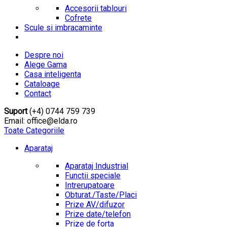
Accesorii tablouri
Cofrete
Scule si imbracaminte
Despre noi
Alege Gama
Casa inteligenta
Cataloage
Contact
Suport
(+4) 0744 759 739
Email: office@elda.ro
Toate Categoriile
Aparataj
Aparataj Industrial
Functii speciale
Intrerupatoare
Obturat./Taste/Placi
Prize AV/difuzor
Prize date/telefon
Prize de forta