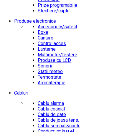
Prize programabile
Stechere/cuple
Produse electronice
Accesorii tv/satelit
Boxe
Cantare
Control acces
Lanterne
Multimetre/testere
Produse cu LCD
Sonerii
Statii meteo
Termostate
Aromaterapie
Cabluri
Cablu alarma
Cablu coaxial
Cablu de date
Cablu de joasa tens.
Cablu semnal.&contr.
Conduct. pt.inst.el.