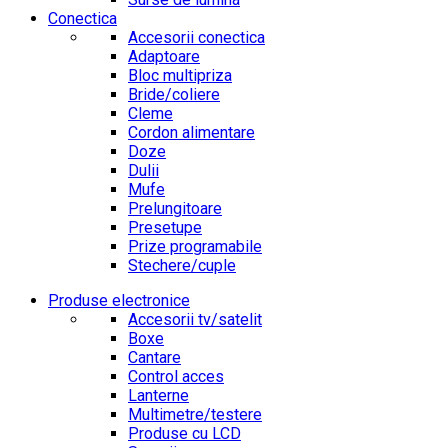
Conectica
Accesorii conectica
Adaptoare
Bloc multipriza
Bride/coliere
Cleme
Cordon alimentare
Doze
Dulii
Mufe
Prelungitoare
Presetupe
Prize programabile
Stechere/cuple
Produse electronice
Accesorii tv/satelit
Boxe
Cantare
Control acces
Lanterne
Multimetre/testere
Produse cu LCD