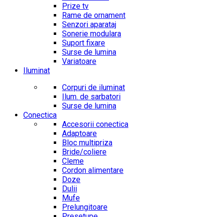
Prize tv
Rame de ornament
Senzori aparataj
Sonerie modulara
Suport fixare
Surse de lumina
Variatoare
Iluminat
Corpuri de iluminat
Ilum. de sarbatori
Surse de lumina
Conectica
Accesorii conectica
Adaptoare
Bloc multipriza
Bride/coliere
Cleme
Cordon alimentare
Doze
Dulii
Mufe
Prelungitoare
Presetupe