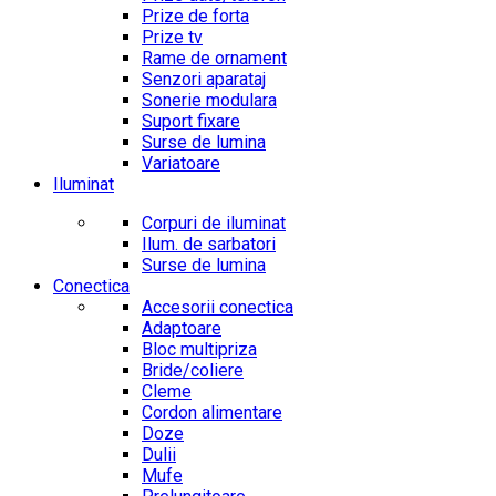
Prize de forta
Prize tv
Rame de ornament
Senzori aparataj
Sonerie modulara
Suport fixare
Surse de lumina
Variatoare
Iluminat
Corpuri de iluminat
Ilum. de sarbatori
Surse de lumina
Conectica
Accesorii conectica
Adaptoare
Bloc multipriza
Bride/coliere
Cleme
Cordon alimentare
Doze
Dulii
Mufe