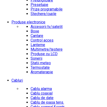
Prelungitoare
Presetupe
Prize programabile
Stechere/cuple
Produse electronice
Accesorii tv/satelit
Boxe
Cantare
Control acces
Lanterne
Multimetre/testere
Produse cu LCD
Sonerii
Statii meteo
Termostate
Aromaterapie
Cabluri
Cablu alarma
Cablu coaxial
Cablu de date
Cablu de joasa tens.
Cablu semnal.&contr.