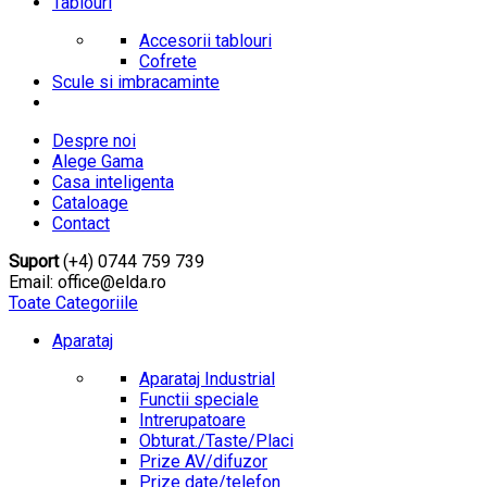
Tablouri
Accesorii tablouri
Cofrete
Scule si imbracaminte
Despre noi
Alege Gama
Casa inteligenta
Cataloage
Contact
Suport
(+4) 0744 759 739
Email: office@elda.ro
Toate Categoriile
Aparataj
Aparataj Industrial
Functii speciale
Intrerupatoare
Obturat./Taste/Placi
Prize AV/difuzor
Prize date/telefon