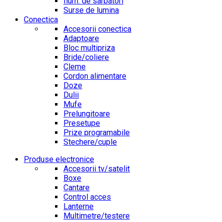
Ilum. de sarbatori
Surse de lumina
Conectica
Accesorii conectica
Adaptoare
Bloc multipriza
Bride/coliere
Cleme
Cordon alimentare
Doze
Dulii
Mufe
Prelungitoare
Presetupe
Prize programabile
Stechere/cuple
Produse electronice
Accesorii tv/satelit
Boxe
Cantare
Control acces
Lanterne
Multimetre/testere