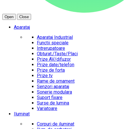
Open
Close
Aparataj
Aparataj Industrial
Functii speciale
Intrerupatoare
Obturat./Taste/Placi
Prize AV/difuzor
Prize date/telefon
Prize de forta
Prize tv
Rame de ornament
Senzori aparataj
Sonerie modulara
Suport fixare
Surse de lumina
Variatoare
Iluminat
Corpuri de iluminat