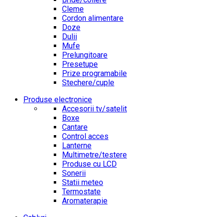
Cleme
Cordon alimentare
Doze
Dulii
Mufe
Prelungitoare
Presetupe
Prize programabile
Stechere/cuple
Produse electronice
Accesorii tv/satelit
Boxe
Cantare
Control acces
Lanterne
Multimetre/testere
Produse cu LCD
Sonerii
Statii meteo
Termostate
Aromaterapie