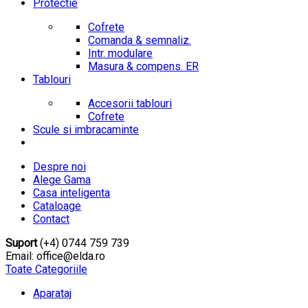
Protectie
Cofrete
Comanda & semnaliz.
Intr. modulare
Masura & compens. ER
Tablouri
Accesorii tablouri
Cofrete
Scule si imbracaminte
Despre noi
Alege Gama
Casa inteligenta
Cataloage
Contact
Suport
(+4) 0744 759 739
Email: office@elda.ro
Toate Categoriile
Aparataj