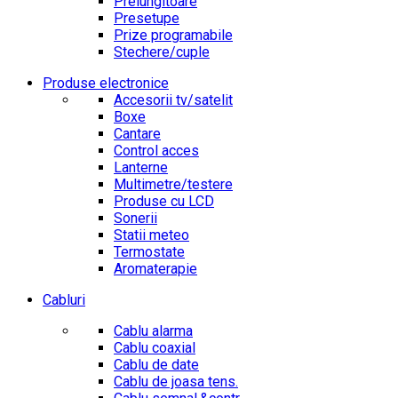
Prelungitoare
Presetupe
Prize programabile
Stechere/cuple
Produse electronice
Accesorii tv/satelit
Boxe
Cantare
Control acces
Lanterne
Multimetre/testere
Produse cu LCD
Sonerii
Statii meteo
Termostate
Aromaterapie
Cabluri
Cablu alarma
Cablu coaxial
Cablu de date
Cablu de joasa tens.