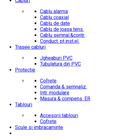
Cabluri
Cablu alarma
Cablu coaxial
Cablu de date
Cablu de joasa tens.
Cablu semnal.&contr.
Conduct. pt.inst.el.
Trasee cabluri
Jgheaburi PVC
Tubulatura din PVC
Protectie
Cofrete
Comanda & semnaliz.
Intr. modulare
Masura & compens. ER
Tablouri
Accesorii tablouri
Cofrete
Scule si imbracaminte