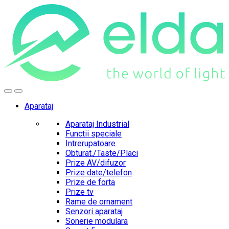
Skip
Skip
to
to
navigation
content
Aparataj
Aparataj Industrial
Functii speciale
Intrerupatoare
Obturat./Taste/Placi
Prize AV/difuzor
Prize date/telefon
Prize de forta
Prize tv
Rame de ornament
Senzori aparataj
Sonerie modulara