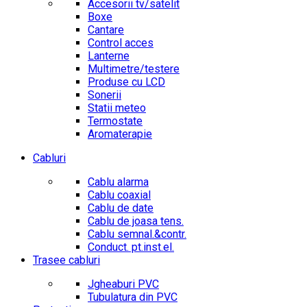
Accesorii tv/satelit
Boxe
Cantare
Control acces
Lanterne
Multimetre/testere
Produse cu LCD
Sonerii
Statii meteo
Termostate
Aromaterapie
Cabluri
Cablu alarma
Cablu coaxial
Cablu de date
Cablu de joasa tens.
Cablu semnal.&contr.
Conduct. pt.inst.el.
Trasee cabluri
Jgheaburi PVC
Tubulatura din PVC