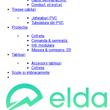
Cablu semnal.&contr.
Conduct. pt.inst.el.
Trasee cabluri
Jgheaburi PVC
Tubulatura din PVC
Protectie
Cofrete
Comanda & semnaliz.
Intr. modulare
Masura & compens. ER
Tablouri
Accesorii tablouri
Cofrete
Scule si imbracaminte