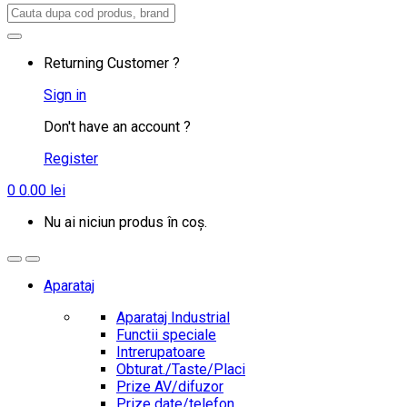
Search
for:
Returning Customer ?
Sign in
Don't have an account ?
Register
0
0.00
lei
Nu ai niciun produs în coș.
Aparataj
Aparataj Industrial
Functii speciale
Intrerupatoare
Obturat./Taste/Placi
Prize AV/difuzor
Prize date/telefon