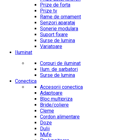
Prize de forta
Prize tv
Rame de ornament
Senzori aparataj
Sonerie modulara
Suport fixare
Surse de lumina
Variatoare
Iluminat
Corpuri de iluminat
Ilum. de sarbatori
Surse de lumina
Conectica
Accesorii conectica
Adaptoare
Bloc multipriza
Bride/coliere
Cleme
Cordon alimentare
Doze
Dulii
Mufe