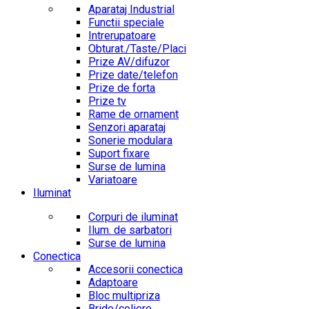
Aparataj Industrial
Functii speciale
Intrerupatoare
Obturat./Taste/Placi
Prize AV/difuzor
Prize date/telefon
Prize de forta
Prize tv
Rame de ornament
Senzori aparataj
Sonerie modulara
Suport fixare
Surse de lumina
Variatoare
Iluminat
Corpuri de iluminat
Ilum. de sarbatori
Surse de lumina
Conectica
Accesorii conectica
Adaptoare
Bloc multipriza
Bride/coliere