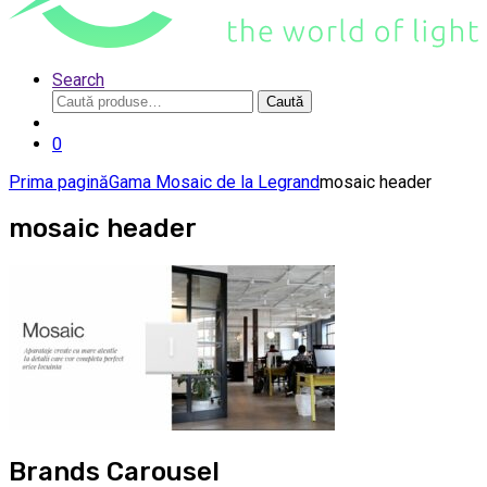
Search
Caută
Caută
după:
0
Prima pagină
Gama Mosaic de la Legrand
mosaic header
mosaic header
Brands Carousel