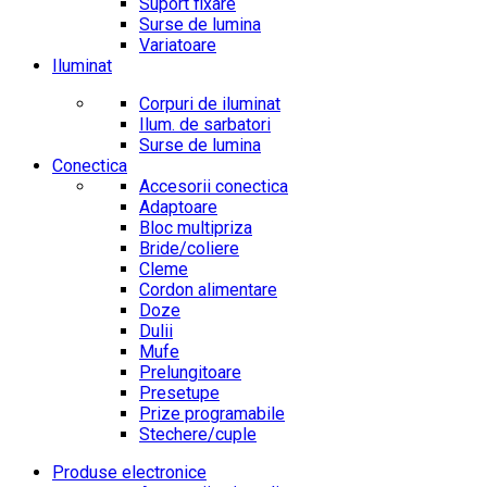
Suport fixare
Surse de lumina
Variatoare
Iluminat
Corpuri de iluminat
Ilum. de sarbatori
Surse de lumina
Conectica
Accesorii conectica
Adaptoare
Bloc multipriza
Bride/coliere
Cleme
Cordon alimentare
Doze
Dulii
Mufe
Prelungitoare
Presetupe
Prize programabile
Stechere/cuple
Produse electronice