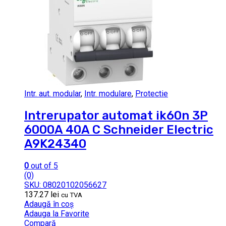
Intr. aut. modular
,
Intr. modulare
,
Protectie
Intrerupator automat ik60n 3P
6000A 40A C Schneider Electric
A9K24340
0
out of 5
(0)
SKU: 08020102056627
137.27
lei
cu TVA
Adaugă în coș
Adauga la Favorite
Compară