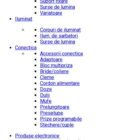
Suport fixare
Surse de lumina
Variatoare
Iluminat
Corpuri de iluminat
Ilum. de sarbatori
Surse de lumina
Conectica
Accesorii conectica
Adaptoare
Bloc multipriza
Bride/coliere
Cleme
Cordon alimentare
Doze
Dulii
Mufe
Prelungitoare
Presetupe
Prize programabile
Stechere/cuple
Produse electronice