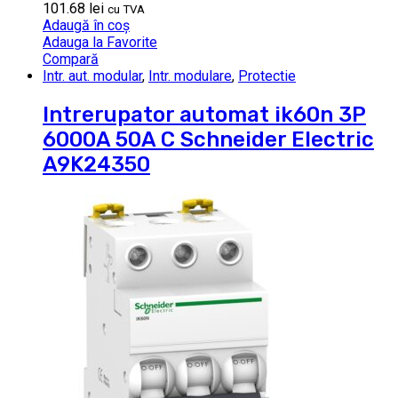
101.68
lei
cu TVA
Adaugă în coș
Adauga la Favorite
Compară
Intr. aut. modular
,
Intr. modulare
,
Protectie
Intrerupator automat ik60n 3P
6000A 50A C Schneider Electric
A9K24350