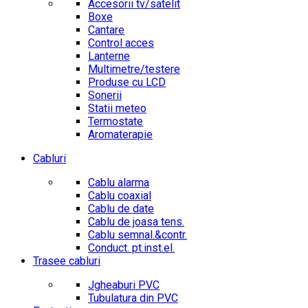
Accesorii tv/satelit
Boxe
Cantare
Control acces
Lanterne
Multimetre/testere
Produse cu LCD
Sonerii
Statii meteo
Termostate
Aromaterapie
Cabluri
Cablu alarma
Cablu coaxial
Cablu de date
Cablu de joasa tens.
Cablu semnal.&contr.
Conduct. pt.inst.el.
Trasee cabluri
Jgheaburi PVC
Tubulatura din PVC