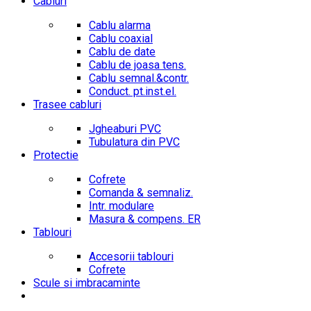
Cabluri
Cablu alarma
Cablu coaxial
Cablu de date
Cablu de joasa tens.
Cablu semnal.&contr.
Conduct. pt.inst.el.
Trasee cabluri
Jgheaburi PVC
Tubulatura din PVC
Protectie
Cofrete
Comanda & semnaliz.
Intr. modulare
Masura & compens. ER
Tablouri
Accesorii tablouri
Cofrete
Scule si imbracaminte