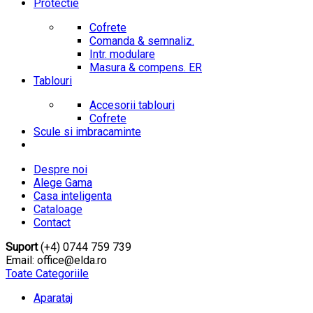
Protectie
Cofrete
Comanda & semnaliz.
Intr. modulare
Masura & compens. ER
Tablouri
Accesorii tablouri
Cofrete
Scule si imbracaminte
Despre noi
Alege Gama
Casa inteligenta
Cataloage
Contact
Suport
(+4) 0744 759 739
Email: office@elda.ro
Toate Categoriile
Aparataj