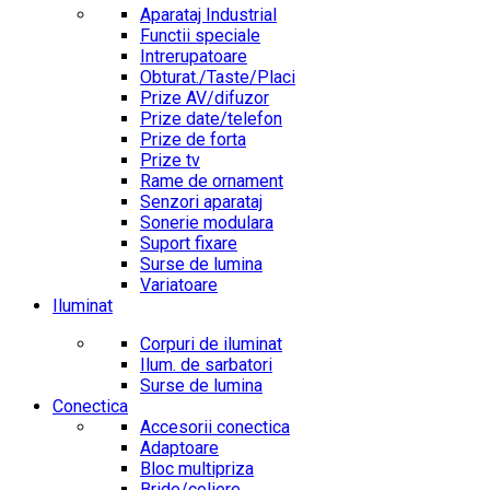
Aparataj Industrial
Functii speciale
Intrerupatoare
Obturat./Taste/Placi
Prize AV/difuzor
Prize date/telefon
Prize de forta
Prize tv
Rame de ornament
Senzori aparataj
Sonerie modulara
Suport fixare
Surse de lumina
Variatoare
Iluminat
Corpuri de iluminat
Ilum. de sarbatori
Surse de lumina
Conectica
Accesorii conectica
Adaptoare
Bloc multipriza
Bride/coliere