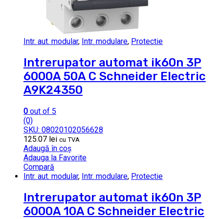
Intr. aut. modular
,
Intr. modulare
,
Protectie
Intrerupator automat ik60n 3P
6000A 50A C Schneider Electric
A9K24350
0
out of 5
(0)
SKU: 08020102056628
125.07
lei
cu TVA
Adaugă în coș
Adauga la Favorite
Compară
Intr. aut. modular
,
Intr. modulare
,
Protectie
Intrerupator automat ik60n 3P
6000A 10A C Schneider Electric