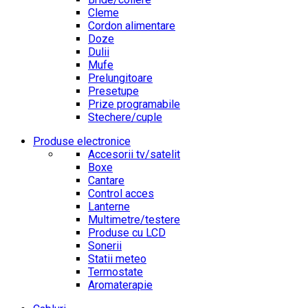
Cleme
Cordon alimentare
Doze
Dulii
Mufe
Prelungitoare
Presetupe
Prize programabile
Stechere/cuple
Produse electronice
Accesorii tv/satelit
Boxe
Cantare
Control acces
Lanterne
Multimetre/testere
Produse cu LCD
Sonerii
Statii meteo
Termostate
Aromaterapie