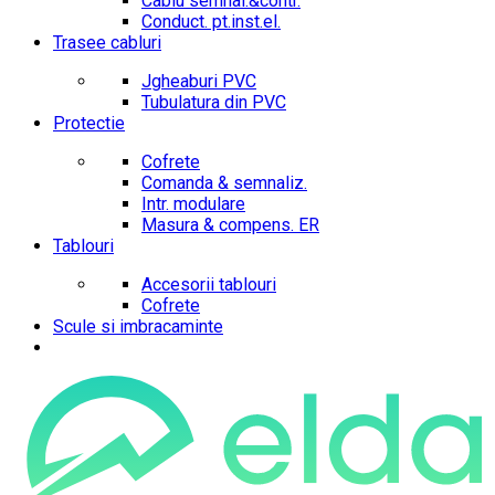
Cablu semnal.&contr.
Conduct. pt.inst.el.
Trasee cabluri
Jgheaburi PVC
Tubulatura din PVC
Protectie
Cofrete
Comanda & semnaliz.
Intr. modulare
Masura & compens. ER
Tablouri
Accesorii tablouri
Cofrete
Scule si imbracaminte