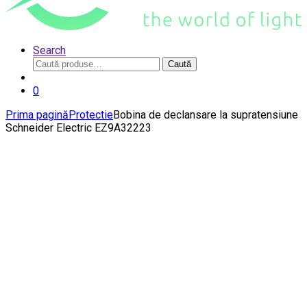
Search
Caută
Caută
după:
0
Prima pagină
Protectie
Bobina de declansare la supratensiune
Schneider Electric EZ9A32223