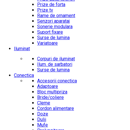
Prize de forta
Prize tv
Rame de ornament
Senzori aparataj
Sonerie modulara
Suport fixare
Surse de lumina
Variatoare
Iluminat
Corpuri de iluminat
Ilum. de sarbatori
Surse de lumina
Conectica
Accesorii conectica
Adaptoare
Bloc multipriza
Bride/coliere
Cleme
Cordon alimentare
Doze
Dulii
Mufe