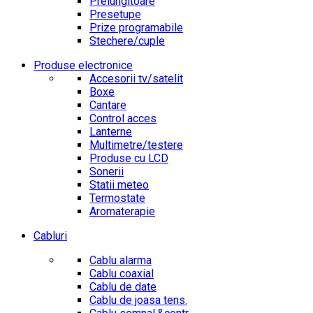
Prelungitoare
Presetupe
Prize programabile
Stechere/cuple
Produse electronice
Accesorii tv/satelit
Boxe
Cantare
Control acces
Lanterne
Multimetre/testere
Produse cu LCD
Sonerii
Statii meteo
Termostate
Aromaterapie
Cabluri
Cablu alarma
Cablu coaxial
Cablu de date
Cablu de joasa tens.