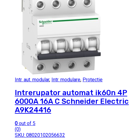
Intr. aut. modular
,
Intr. modulare
,
Protectie
Intrerupator automat ik60n 4P
6000A 16A C Schneider Electric
A9K24416
0
out of 5
(0)
SKU: 08020102056632