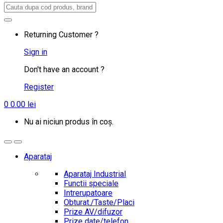
Search
for:
Returning Customer ?
Sign in
Don't have an account ?
Register
0
0.00
lei
Nu ai niciun produs în coș.
Aparataj
Aparataj Industrial
Functii speciale
Intrerupatoare
Obturat./Taste/Placi
Prize AV/difuzor
Prize date/telefon