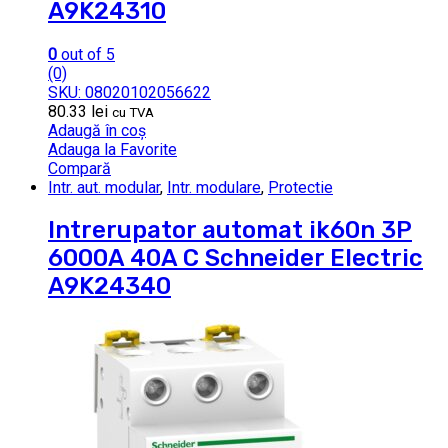
A9K24310
0
out of 5
(0)
SKU: 08020102056622
80.33
lei
cu TVA
Adaugă în coș
Adauga la Favorite
Compară
Intr. aut. modular
,
Intr. modulare
,
Protectie
Intrerupator automat ik60n 3P
6000A 40A C Schneider Electric
A9K24340