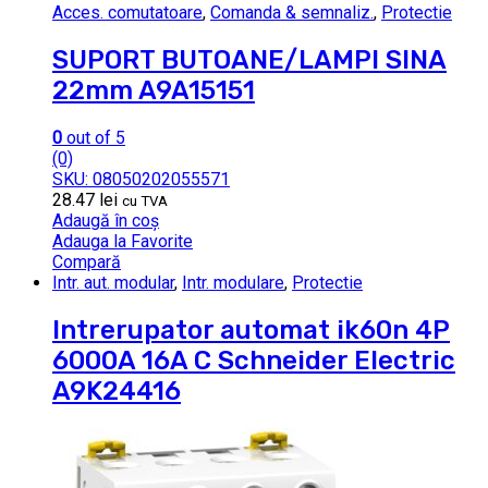
Acces. comutatoare
,
Comanda & semnaliz.
,
Protectie
SUPORT BUTOANE/LAMPI SINA
22mm A9A15151
0
out of 5
(0)
SKU: 08050202055571
28.47
lei
cu TVA
Adaugă în coș
Adauga la Favorite
Compară
Intr. aut. modular
,
Intr. modulare
,
Protectie
Intrerupator automat ik60n 4P
6000A 16A C Schneider Electric
A9K24416