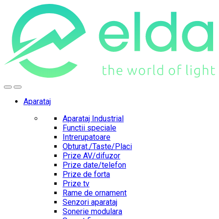
Skip
Skip
to
to
navigation
content
Aparataj
Aparataj Industrial
Functii speciale
Intrerupatoare
Obturat./Taste/Placi
Prize AV/difuzor
Prize date/telefon
Prize de forta
Prize tv
Rame de ornament
Senzori aparataj
Sonerie modulara