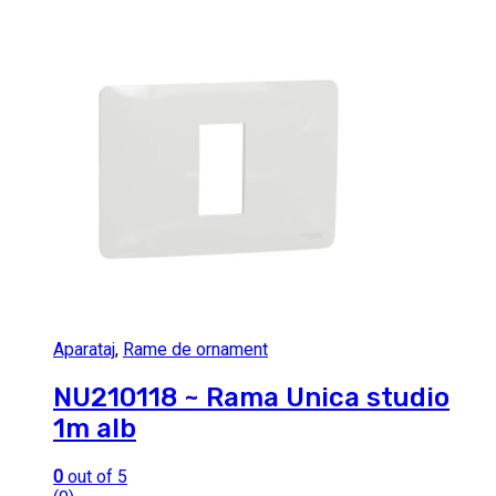
Aparataj
,
Rame de ornament
NU210118 ~ Rama Unica studio
1m alb
0
out of 5