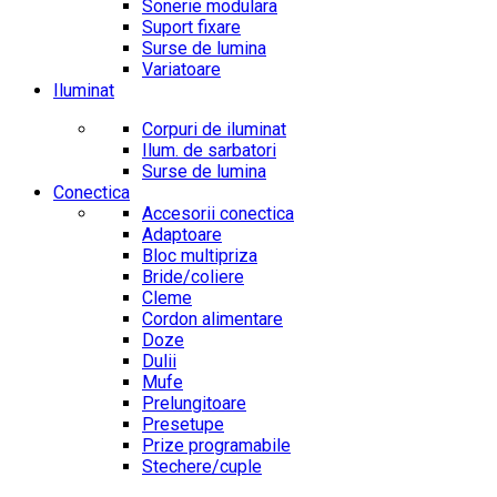
Sonerie modulara
Suport fixare
Surse de lumina
Variatoare
Iluminat
Corpuri de iluminat
Ilum. de sarbatori
Surse de lumina
Conectica
Accesorii conectica
Adaptoare
Bloc multipriza
Bride/coliere
Cleme
Cordon alimentare
Doze
Dulii
Mufe
Prelungitoare
Presetupe
Prize programabile
Stechere/cuple