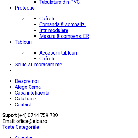
Tubulatura din PVC
Protectie
Cofrete
Comanda & semnaliz.
Intr. modulare
Masura & compens. ER
Tablouri
Accesorii tablouri
Cofrete
Scule si imbracaminte
Despre noi
Alege Gama
Casa inteligenta
Cataloage
Contact
Suport
(+4) 0744 759 739
Email: office@elda.ro
Toate Categoriile
Aparataj