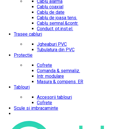
Cablu alarma
Cablu coaxial
Cablu de date
Cablu de joasa tens.
Cablu semnal.&contr.
Conduct. pt.inst.el.
Trasee cabluri
Jgheaburi PVC
Tubulatura din PVC
Protectie
Cofrete
Comanda & semnaliz.
Intr. modulare
Masura & compens. ER
Tablouri
Accesorii tablouri
Cofrete
Scule si imbracaminte