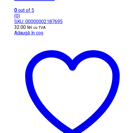
0
out of 5
(0)
SKU: 00000002187695
32.00
lei
cu TVA
Adaugă în coș