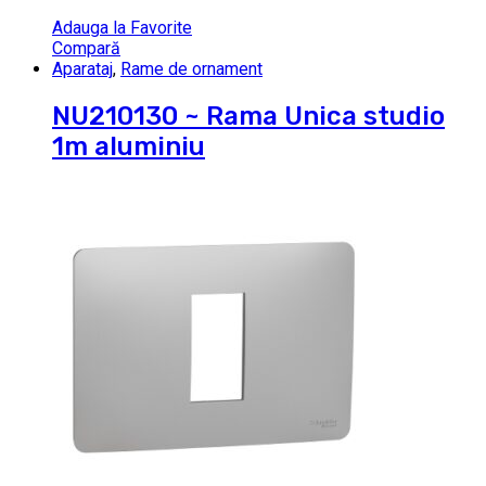
Adauga la Favorite
Compară
Aparataj
,
Rame de ornament
NU210130 ~ Rama Unica studio
1m aluminiu