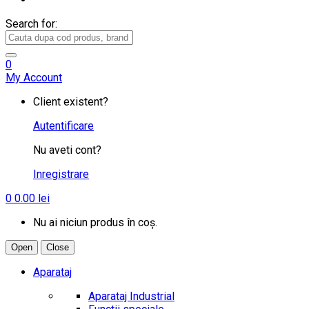
Search for:
0
My Account
Client existent?
Autentificare
Nu aveti cont?
Inregistrare
0
0.00
lei
Nu ai niciun produs în coș.
Open
Close
Aparataj
Aparataj Industrial