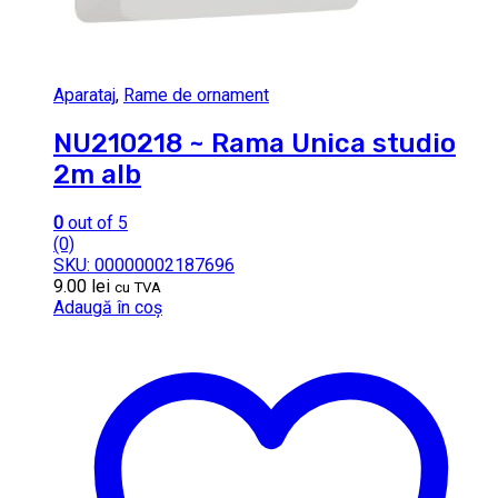
Aparataj
,
Rame de ornament
NU210218 ~ Rama Unica studio
2m alb
0
out of 5
(0)
SKU: 00000002187696
9.00
lei
cu TVA
Adaugă în coș