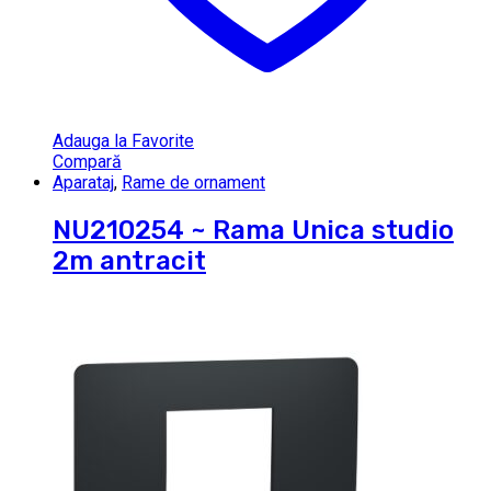
Adauga la Favorite
Compară
Aparataj
,
Rame de ornament
NU210254 ~ Rama Unica studio
2m antracit