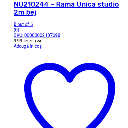
NU210244 ~ Rama Unica studio
2m bej
0
out of 5
(0)
SKU: 00000002187698
9.99
lei
cu TVA
Adaugă în coș