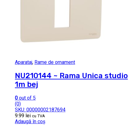
Aparataj
,
Rame de ornament
NU210144 ~ Rama Unica studio
1m bej
0
out of 5
(0)
SKU: 00000002187694
9.99
lei
cu TVA
Adaugă în coș