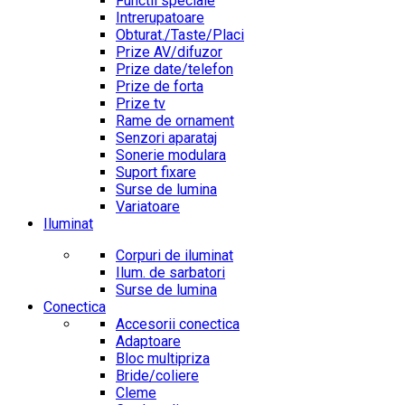
Functii speciale
Intrerupatoare
Obturat./Taste/Placi
Prize AV/difuzor
Prize date/telefon
Prize de forta
Prize tv
Rame de ornament
Senzori aparataj
Sonerie modulara
Suport fixare
Surse de lumina
Variatoare
Iluminat
Corpuri de iluminat
Ilum. de sarbatori
Surse de lumina
Conectica
Accesorii conectica
Adaptoare
Bloc multipriza
Bride/coliere
Cleme