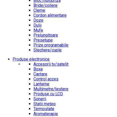
Bloc multipriza
Bride/coliere
Cleme
Cordon alimentare
Doze
Dulii
Mufe
Prelungitoare
Presetupe
Prize programabile
Stechere/cuple
Produse electronice
Accesorii tv/satelit
Boxe
Cantare
Control acces
Lanterne
Multimetre/testere
Produse cu LCD
Sonerii
Statii meteo
Termostate
Aromaterapie