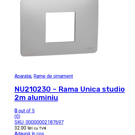
Aparataj
,
Rame de ornament
NU210230 ~ Rama Unica studio
2m aluminiu
0
out of 5
(0)
SKU: 00000002187697
32.00
lei
cu TVA
Adaugă în coș