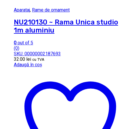
Aparataj
,
Rame de ornament
NU210130 ~ Rama Unica studio
1m aluminiu
0
out of 5
(0)
SKU: 00000002187693
32.00
lei
cu TVA
Adaugă în coș