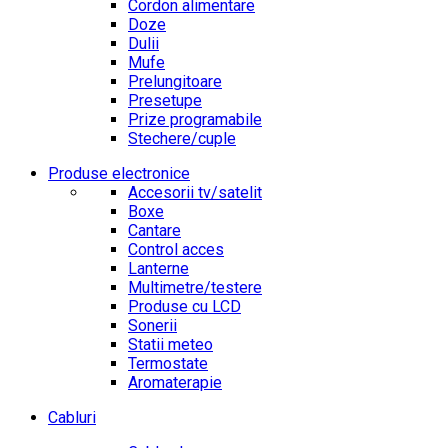
Cordon alimentare
Doze
Dulii
Mufe
Prelungitoare
Presetupe
Prize programabile
Stechere/cuple
Produse electronice
Accesorii tv/satelit
Boxe
Cantare
Control acces
Lanterne
Multimetre/testere
Produse cu LCD
Sonerii
Statii meteo
Termostate
Aromaterapie
Cabluri