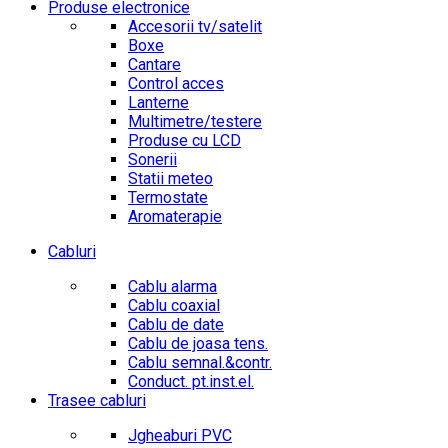
Produse electronice
Accesorii tv/satelit
Boxe
Cantare
Control acces
Lanterne
Multimetre/testere
Produse cu LCD
Sonerii
Statii meteo
Termostate
Aromaterapie
Cabluri
Cablu alarma
Cablu coaxial
Cablu de date
Cablu de joasa tens.
Cablu semnal.&contr.
Conduct. pt.inst.el.
Trasee cabluri
Jgheaburi PVC