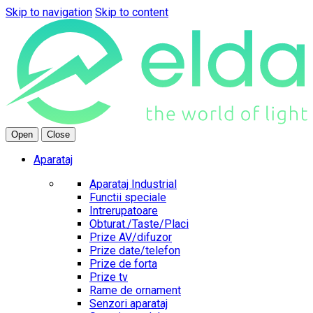
Skip to navigation
Skip to content
Open
Close
Aparataj
Aparataj Industrial
Functii speciale
Intrerupatoare
Obturat./Taste/Placi
Prize AV/difuzor
Prize date/telefon
Prize de forta
Prize tv
Rame de ornament
Senzori aparataj