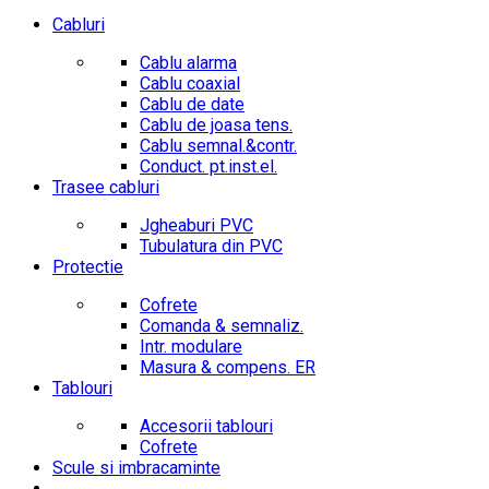
Cabluri
Cablu alarma
Cablu coaxial
Cablu de date
Cablu de joasa tens.
Cablu semnal.&contr.
Conduct. pt.inst.el.
Trasee cabluri
Jgheaburi PVC
Tubulatura din PVC
Protectie
Cofrete
Comanda & semnaliz.
Intr. modulare
Masura & compens. ER
Tablouri
Accesorii tablouri
Cofrete
Scule si imbracaminte