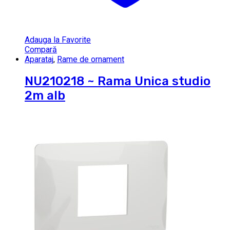
Adauga la Favorite
Compară
Aparataj
,
Rame de ornament
NU210218 ~ Rama Unica studio
2m alb