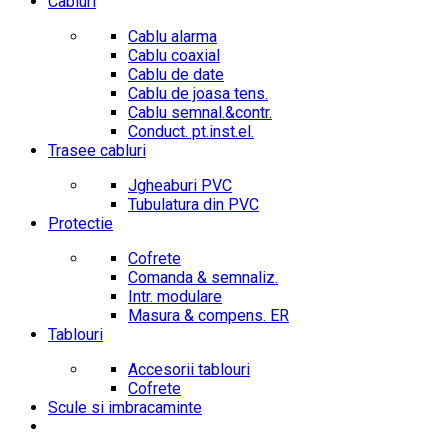
Cabluri
Cablu alarma
Cablu coaxial
Cablu de date
Cablu de joasa tens.
Cablu semnal.&contr.
Conduct. pt.inst.el.
Trasee cabluri
Jgheaburi PVC
Tubulatura din PVC
Protectie
Cofrete
Comanda & semnaliz.
Intr. modulare
Masura & compens. ER
Tablouri
Accesorii tablouri
Cofrete
Scule si imbracaminte