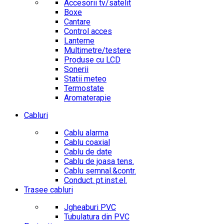
Accesorii tv/satelit
Boxe
Cantare
Control acces
Lanterne
Multimetre/testere
Produse cu LCD
Sonerii
Statii meteo
Termostate
Aromaterapie
Cabluri
Cablu alarma
Cablu coaxial
Cablu de date
Cablu de joasa tens.
Cablu semnal.&contr.
Conduct. pt.inst.el.
Trasee cabluri
Jgheaburi PVC
Tubulatura din PVC