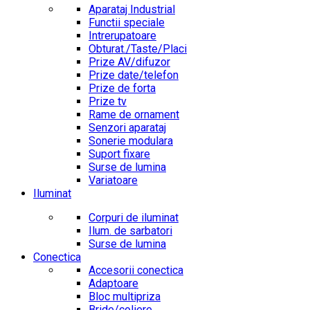
Aparataj Industrial
Functii speciale
Intrerupatoare
Obturat./Taste/Placi
Prize AV/difuzor
Prize date/telefon
Prize de forta
Prize tv
Rame de ornament
Senzori aparataj
Sonerie modulara
Suport fixare
Surse de lumina
Variatoare
Iluminat
Corpuri de iluminat
Ilum. de sarbatori
Surse de lumina
Conectica
Accesorii conectica
Adaptoare
Bloc multipriza
Bride/coliere