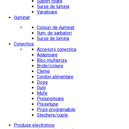
Suport fixare
Surse de lumina
Variatoare
Iluminat
Corpuri de iluminat
Ilum. de sarbatori
Surse de lumina
Conectica
Accesorii conectica
Adaptoare
Bloc multipriza
Bride/coliere
Cleme
Cordon alimentare
Doze
Dulii
Mufe
Prelungitoare
Presetupe
Prize programabile
Stechere/cuple
Produse electronice