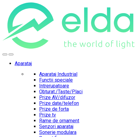
Skip
Skip
to
to
navigation
content
Aparataj
Aparataj Industrial
Functii speciale
Intrerupatoare
Obturat./Taste/Placi
Prize AV/difuzor
Prize date/telefon
Prize de forta
Prize tv
Rame de ornament
Senzori aparataj
Sonerie modulara