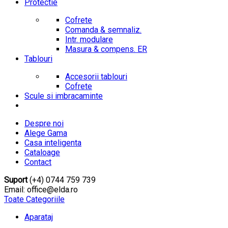
Protectie
Cofrete
Comanda & semnaliz.
Intr. modulare
Masura & compens. ER
Tablouri
Accesorii tablouri
Cofrete
Scule si imbracaminte
Despre noi
Alege Gama
Casa inteligenta
Cataloage
Contact
Suport
(+4) 0744 759 739
Email: office@elda.ro
Toate Categoriile
Aparataj