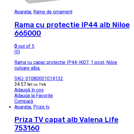
Aparataj
,
Rame de ornament
Rama cu protectie IP44 alb Niloe
665000
0
out of 5
(0)
Rama cu capac protectie IP44-IK07, 1 post, Niloe
culoare alba.
SKU: 01080001014132
34.57
lei
cu TVA
Adaugă în coș
Adauga la Favorite
Compară
Aparataj
,
Prize tv
Priza TV capat alb Valena Life
753160