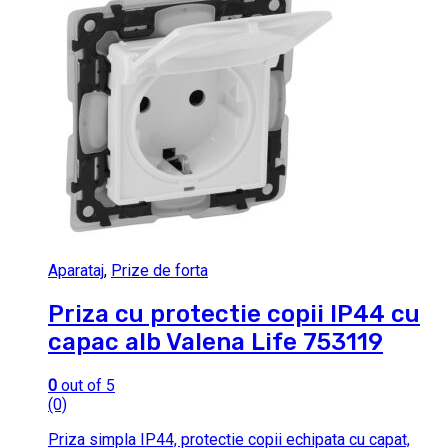
Aparataj
,
Prize de forta
Priza cu protectie copii IP44 cu
capac alb Valena Life 753119
0
out of 5
(0)
Priza simpla IP44, protectie copii echipata cu capat,