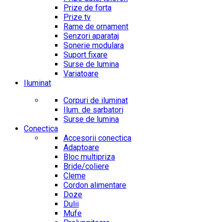
Prize de forta
Prize tv
Rame de ornament
Senzori aparataj
Sonerie modulara
Suport fixare
Surse de lumina
Variatoare
Iluminat
Corpuri de iluminat
Ilum. de sarbatori
Surse de lumina
Conectica
Accesorii conectica
Adaptoare
Bloc multipriza
Bride/coliere
Cleme
Cordon alimentare
Doze
Dulii
Mufe