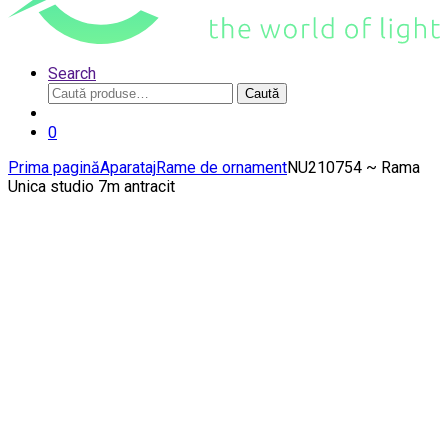
Search
Caută
Caută
după:
0
Prima pagină
Aparataj
Rame de ornament
NU210754 ~ Rama
Unica studio 7m antracit