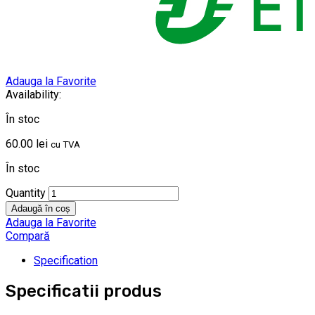
Adauga la Favorite
Availability:
În stoc
60.00
lei
cu TVA
În stoc
Quantity
Adaugă în coș
Adauga la Favorite
Compară
Specification
Specificatii produs