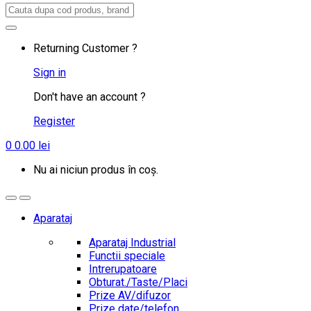
Search
for:
Returning Customer ?
Sign in
Don't have an account ?
Register
0
0.00
lei
Nu ai niciun produs în coș.
Aparataj
Aparataj Industrial
Functii speciale
Intrerupatoare
Obturat./Taste/Placi
Prize AV/difuzor
Prize date/telefon