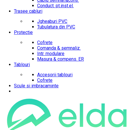
Cablu semnal.&contr.
Conduct. pt.inst.el.
Trasee cabluri
Jgheaburi PVC
Tubulatura din PVC
Protectie
Cofrete
Comanda & semnaliz.
Intr. modulare
Masura & compens. ER
Tablouri
Accesorii tablouri
Cofrete
Scule si imbracaminte