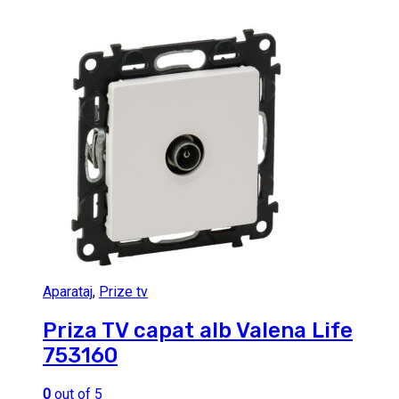
Aparataj
,
Prize tv
Priza TV capat alb Valena Life
753160
0
out of 5