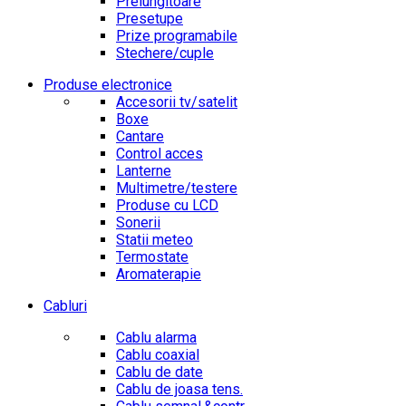
Prelungitoare
Presetupe
Prize programabile
Stechere/cuple
Produse electronice
Accesorii tv/satelit
Boxe
Cantare
Control acces
Lanterne
Multimetre/testere
Produse cu LCD
Sonerii
Statii meteo
Termostate
Aromaterapie
Cabluri
Cablu alarma
Cablu coaxial
Cablu de date
Cablu de joasa tens.