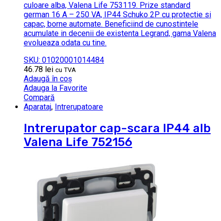
culoare alba, Valena Life 753119. Prize standard
german 16 A – 250 VA, IP44 Schuko 2P cu protectie si
capac, borne automate. Beneficiind de cunostintele
acumulate in decenii de existenta Legrand, gama Valena
evolueaza odata cu tine.
SKU: 01020001014484
46.78
lei
cu TVA
Adaugă în coș
Adauga la Favorite
Compară
Aparataj
,
Intrerupatoare
Intrerupator cap-scara IP44 alb
Valena Life 752156