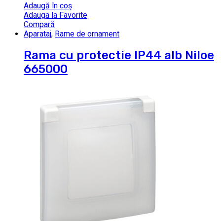
Adaugă în coș
Adauga la Favorite
Compară
Aparataj
,
Rame de ornament
Rama cu protectie IP44 alb Niloe
665000