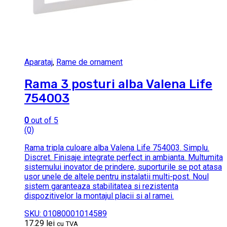
Aparataj
,
Rame de ornament
Rama 3 posturi alba Valena Life
754003
0
out of 5
(0)
Rama tripla culoare alba Valena Life 754003. Simplu.
Discret. Finisaje integrate perfect in ambianta. Multumita
sistemului inovator de prindere, suporturile se pot atasa
usor unele de altele pentru instalatii multi-post. Noul
sistem garanteaza stabilitatea si rezistenta
dispozitivelor la montajul placii si al ramei.
SKU: 01080001014589
17.29
lei
cu TVA