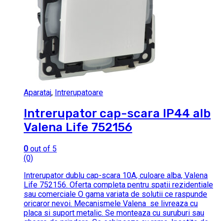
Aparataj
,
Intrerupatoare
Intrerupator cap-scara IP44 alb
Valena Life 752156
0
out of 5
(0)
Intrerupator dublu cap-scara 10A, culoare alba, Valena
Life 752156. Oferta completa pentru spatii rezidentiale
sau comerciale O gama variata de solutii ce raspunde
oricaror nevoi. Mecanismele Valena se livreaza cu
placa si suport metalic. Se monteaza cu suruburi sau