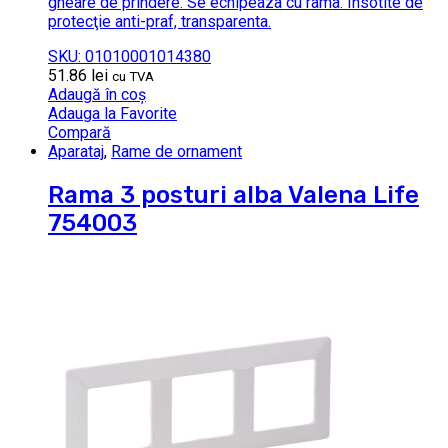
gheare de prindere. Se echipeaza cu rama. Insotite de
protecţie anti-praf, transparenta.
SKU: 01010001014380
51.86
lei
cu TVA
Adaugă în coș
Adauga la Favorite
Compară
Aparataj
,
Rame de ornament
Rama 3 posturi alba Valena Life
754003