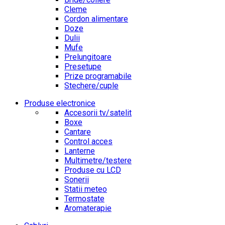
Cleme
Cordon alimentare
Doze
Dulii
Mufe
Prelungitoare
Presetupe
Prize programabile
Stechere/cuple
Produse electronice
Accesorii tv/satelit
Boxe
Cantare
Control acces
Lanterne
Multimetre/testere
Produse cu LCD
Sonerii
Statii meteo
Termostate
Aromaterapie