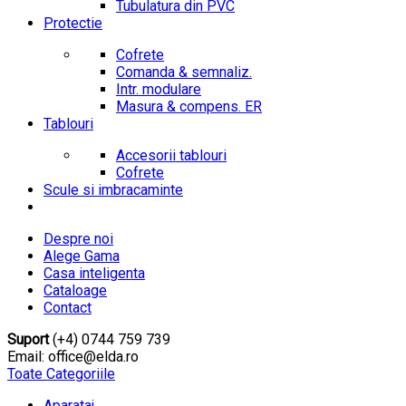
Tubulatura din PVC
Protectie
Cofrete
Comanda & semnaliz.
Intr. modulare
Masura & compens. ER
Tablouri
Accesorii tablouri
Cofrete
Scule si imbracaminte
Despre noi
Alege Gama
Casa inteligenta
Cataloage
Contact
Suport
(+4) 0744 759 739
Email: office@elda.ro
Toate Categoriile
Aparataj