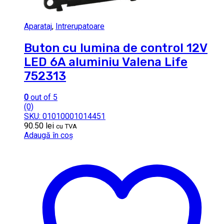
Aparataj
,
Intrerupatoare
Buton cu lumina de control 12V
LED 6A aluminiu Valena Life
752313
0
out of 5
(0)
SKU: 01010001014451
90.50
lei
cu TVA
Adaugă în coș