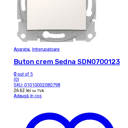
Aparataj
,
Intrerupatoare
Buton crem Sedna SDN0700123
0
out of 5
(0)
SKU: 01010002080798
26.62
lei
cu TVA
Adaugă în coș