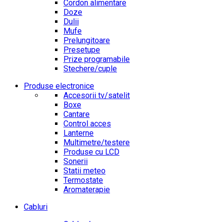
Cordon alimentare
Doze
Dulii
Mufe
Prelungitoare
Presetupe
Prize programabile
Stechere/cuple
Produse electronice
Accesorii tv/satelit
Boxe
Cantare
Control acces
Lanterne
Multimetre/testere
Produse cu LCD
Sonerii
Statii meteo
Termostate
Aromaterapie
Cabluri