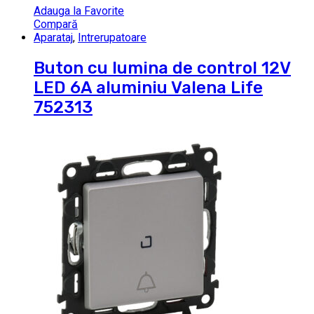
Adauga la Favorite
Compară
Aparataj
,
Intrerupatoare
Buton cu lumina de control 12V
LED 6A aluminiu Valena Life
752313