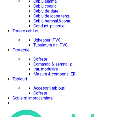
Cablu alarma
Cablu coaxial
Cablu de date
Cablu de joasa tens.
Cablu semnal.&contr.
Conduct. pt.inst.el.
Trasee cabluri
Jgheaburi PVC
Tubulatura din PVC
Protectie
Cofrete
Comanda & semnaliz.
Intr. modulare
Masura & compens. ER
Tablouri
Accesorii tablouri
Cofrete
Scule si imbracaminte