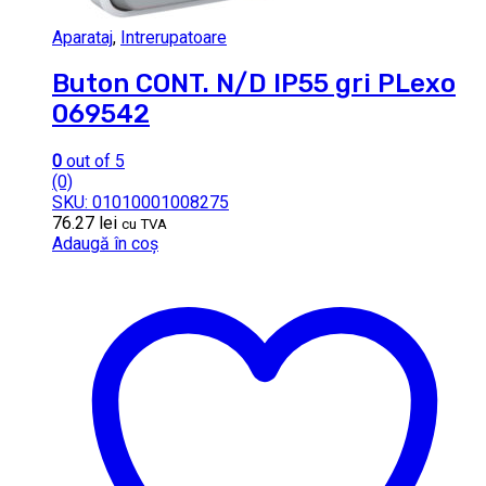
Aparataj
,
Intrerupatoare
Buton CONT. N/D IP55 gri PLexo
069542
0
out of 5
(0)
SKU: 01010001008275
76.27
lei
cu TVA
Adaugă în coș