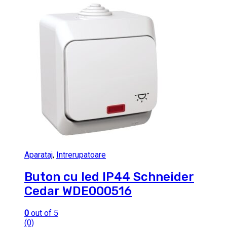
Aparataj
,
Intrerupatoare
Buton cu led IP44 Schneider
Cedar WDE000516
0
out of 5
(0)