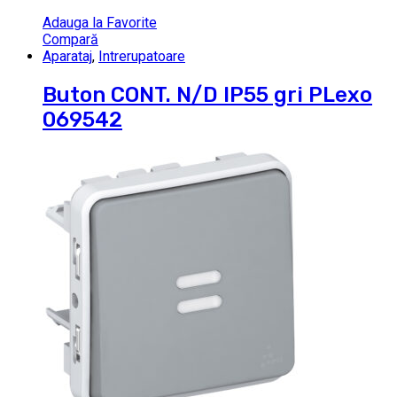
Adauga la Favorite
Compară
Aparataj
,
Intrerupatoare
Buton CONT. N/D IP55 gri PLexo
069542