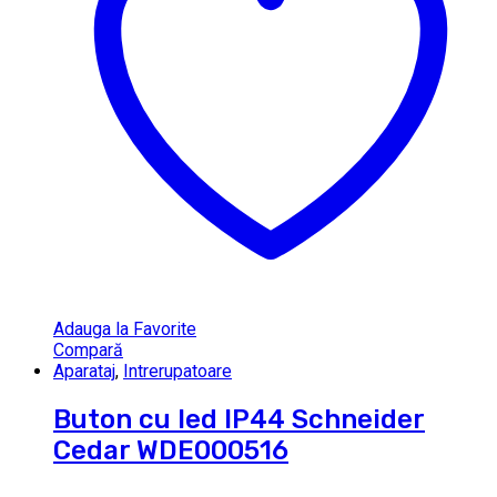
Adauga la Favorite
Compară
Aparataj
,
Intrerupatoare
Buton cu led IP44 Schneider
Cedar WDE000516