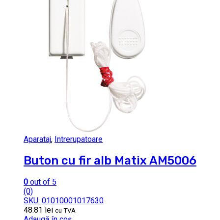
Aparataj
,
Intrerupatoare
Buton cu fir alb Matix AM5006
0
out of 5
(0)
SKU: 01010001017630
48.81
lei
cu TVA
Adaugă în coș