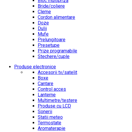
Bloc multipriza
Bride/coliere
Cleme
Cordon alimentare
Doze
Dulii
Mufe
Prelungitoare
Presetupe
Prize programabile
Stechere/cuple
Produse electronice
Accesorii tv/satelit
Boxe
Cantare
Control acces
Lanterne
Multimetre/testere
Produse cu LCD
Sonerii
Statii meteo
Termostate
Aromaterapie