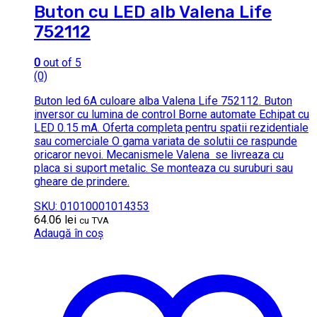
Buton cu LED alb Valena Life
752112
0
out of 5
(0)
Buton led 6A culoare alba Valena Life 752112. Buton
inversor cu lumina de control Borne automate Echipat cu
LED 0.15 mA. Oferta completa pentru spatii rezidentiale
sau comerciale O gama variata de solutii ce raspunde
oricaror nevoi. Mecanismele Valena se livreaza cu
placa si suport metalic. Se monteaza cu suruburi sau
gheare de prindere.
SKU: 01010001014353
64.06
lei
cu TVA
Adaugă în coș