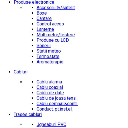
Produse electronice
Accesorii tv/satelit
Boxe
Cantare
Control acces
Lanterne
Multimetre/testere
Produse cu LCD
Sonerii
Statii meteo
Termostate
Aromaterapie
Cabluri
Cablu alarma
Cablu coaxial
Cablu de date
Cablu de joasa tens.
Cablu semnal.&contr.
Conduct. pt.inst.el.
Trasee cabluri
Jgheaburi PVC