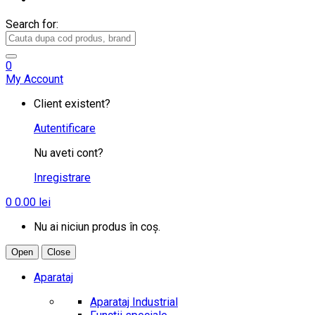
Search for:
0
My Account
Client existent?
Autentificare
Nu aveti cont?
Inregistrare
0
0.00
lei
Nu ai niciun produs în coș.
Open
Close
Aparataj
Aparataj Industrial