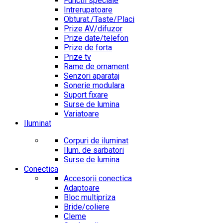
Functii speciale
Intrerupatoare
Obturat./Taste/Placi
Prize AV/difuzor
Prize date/telefon
Prize de forta
Prize tv
Rame de ornament
Senzori aparataj
Sonerie modulara
Suport fixare
Surse de lumina
Variatoare
Iluminat
Corpuri de iluminat
Ilum. de sarbatori
Surse de lumina
Conectica
Accesorii conectica
Adaptoare
Bloc multipriza
Bride/coliere
Cleme