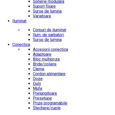
Sonerie modulara
Suport fixare
Surse de lumina
Variatoare
Iluminat
Corpuri de iluminat
Ilum. de sarbatori
Surse de lumina
Conectica
Accesorii conectica
Adaptoare
Bloc multipriza
Bride/coliere
Cleme
Cordon alimentare
Doze
Dulii
Mufe
Prelungitoare
Presetupe
Prize programabile
Stechere/cuple