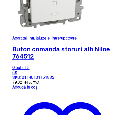
Aparataj
,
Intr. jaluzele
,
Intrerupatoare
Buton comanda storuri alb Niloe
764512
0
out of 5
(0)
SKU: 01140101161885
79.32
lei
cu TVA
Adaugă în coș