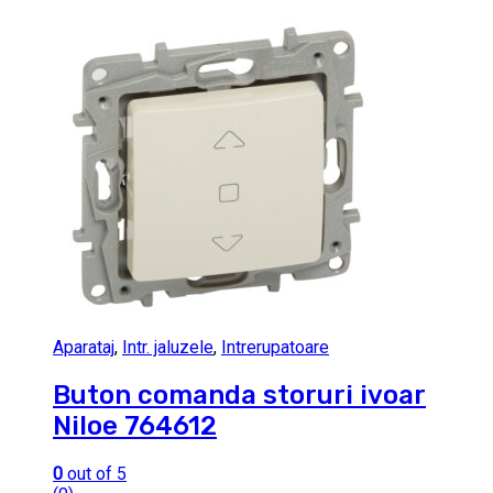
Aparataj
,
Intr. jaluzele
,
Intrerupatoare
Buton comanda storuri ivoar
Niloe 764612
0
out of 5