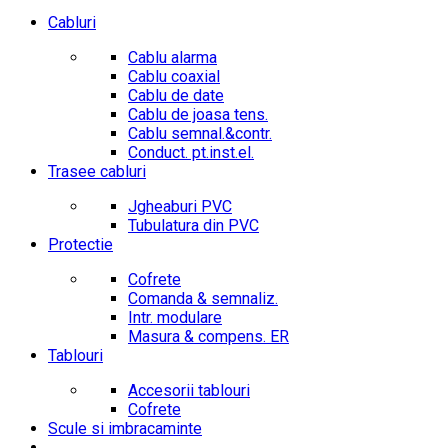
Cabluri
Cablu alarma
Cablu coaxial
Cablu de date
Cablu de joasa tens.
Cablu semnal.&contr.
Conduct. pt.inst.el.
Trasee cabluri
Jgheaburi PVC
Tubulatura din PVC
Protectie
Cofrete
Comanda & semnaliz.
Intr. modulare
Masura & compens. ER
Tablouri
Accesorii tablouri
Cofrete
Scule si imbracaminte