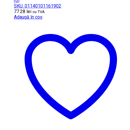
(0)
SKU: 01140101161902
77.28
lei
cu TVA
Adaugă în coș