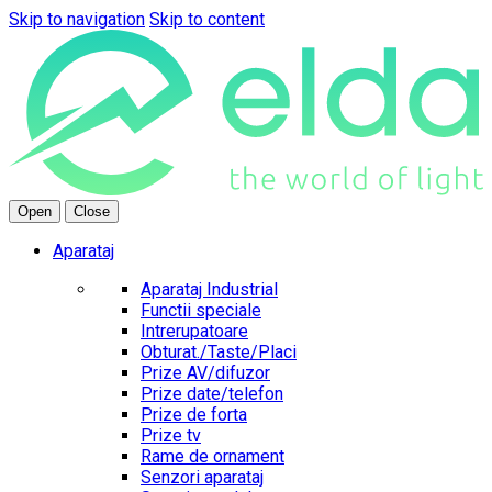
Skip to navigation
Skip to content
Open
Close
Aparataj
Aparataj Industrial
Functii speciale
Intrerupatoare
Obturat./Taste/Placi
Prize AV/difuzor
Prize date/telefon
Prize de forta
Prize tv
Rame de ornament
Senzori aparataj