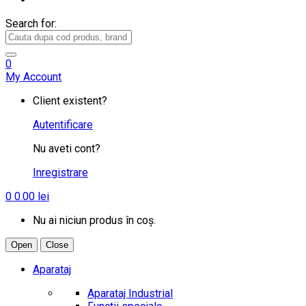
Search for:
0
My Account
Client existent?
Autentificare
Nu aveti cont?
Inregistrare
0
0.00
lei
Nu ai niciun produs în coș.
Open
Close
Aparataj
Aparataj Industrial