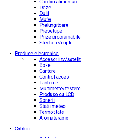
Cordon alimentare
Doze
Dulii
Mufe
Prelungitoare
Presetupe
Prize programabile
Stechere/cuple
Produse electronice
Accesorii tv/satelit
Boxe
Cantare
Control acces
Lanterne
Multimetre/testere
Produse cu LCD
Sonerii
Statii meteo
Termostate
Aromaterapie
Cabluri