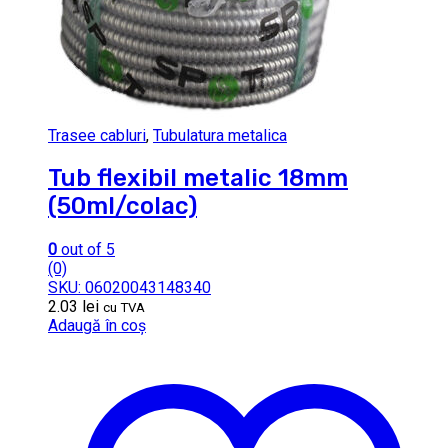
Trasee cabluri
,
Tubulatura metalica
Tub flexibil metalic 18mm
(50ml/colac)
0
out of 5
(0)
SKU: 06020043148340
2.03
lei
cu TVA
Adaugă în coș