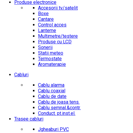
Produse electronice
Accesorii tv/satelit
Boxe
Cantare
Control acces
Lanterne
Multimetre/testere
Produse cu LCD
Sonerii
Statii meteo
Termostate
Aromaterapie
Cabluri
Cablu alarma
Cablu coaxial
Cablu de date
Cablu de joasa tens.
Cablu semnal.&contr.
Conduct. pt.inst.el.
Trasee cabluri
Jgheaburi PVC