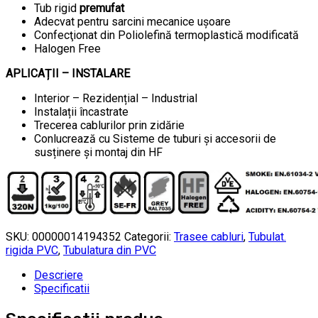
Tub rigid
premufat
Adecvat pentru sarcini mecanice ușoare
Confecţionat din Poliolefină termoplastică modificată
Halogen Free
APLICAȚII – INSTALARE
Interior – Rezidențial – Industrial
Instalații încastrate
Trecerea cablurilor prin zidărie
Conlucrează cu Sisteme de tuburi și accesorii de
susținere și montaj din HF
SKU:
00000014194352
Categorii:
Trasee cabluri
,
Tubulat.
rigida PVC
,
Tubulatura din PVC
Descriere
Specificatii