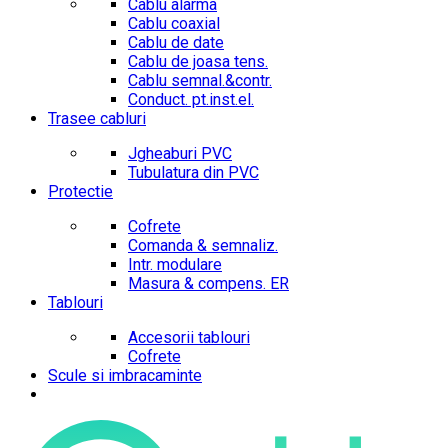
Cablu alarma
Cablu coaxial
Cablu de date
Cablu de joasa tens.
Cablu semnal.&contr.
Conduct. pt.inst.el.
Trasee cabluri
Jgheaburi PVC
Tubulatura din PVC
Protectie
Cofrete
Comanda & semnaliz.
Intr. modulare
Masura & compens. ER
Tablouri
Accesorii tablouri
Cofrete
Scule si imbracaminte