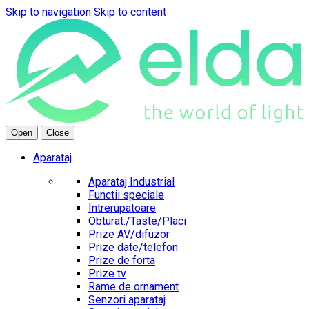
Skip to navigation
Skip to content
Open
Close
Aparataj
Aparataj Industrial
Functii speciale
Intrerupatoare
Obturat./Taste/Placi
Prize AV/difuzor
Prize date/telefon
Prize de forta
Prize tv
Rame de ornament
Senzori aparataj