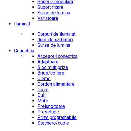
Sonerie modulara
Suport fixare
Surse de lumina
Variatoare
Iluminat
Corpuri de iluminat
Ilum. de sarbatori
Surse de lumina
Conectica
Accesorii conectica
Adaptoare
Bloc multipriza
Bride/coliere
Cleme
Cordon alimentare
Doze
Dulii
Mufe
Prelungitoare
Presetupe
Prize programabile
Stechere/cuple