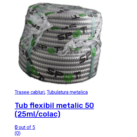
Trasee cabluri
,
Tubulatura metalica
Tub flexibil metalic 50
(25ml/colac)
0
out of 5
(0)