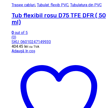
Trasee cabluri
,
Tubulat. flexib PVC
,
Tubulatura din PVC
Tub flexibil rosu D75 TFE DFR ( 50
ml)
0
out of 5
(0)
SKU: 06010247149930
404.45
lei
cu TVA
Adaugă în coș