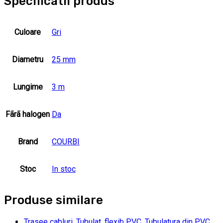
Specificatii produs
Culoare
Gri
Diametru
25 mm
Lungime
3 m
Fãrã halogen
Da
Brand
COURBI
Stoc
In stoc
Produse similare
Trasee cabluri
,
Tubulat. flexib PVC
,
Tubulatura din PVC