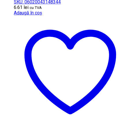
SKU: 06020043148344
6.61
lei
cu TVA
Adaugă în coș