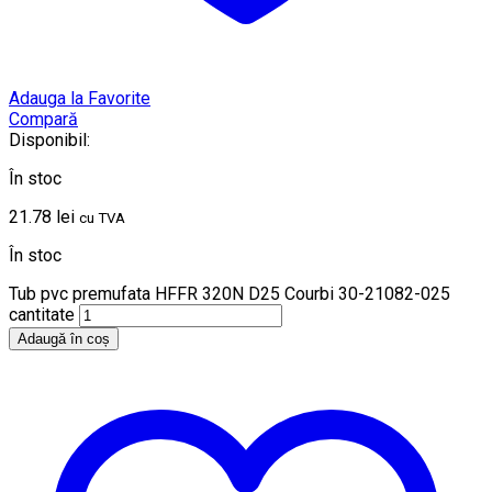
Adauga la Favorite
Compară
Disponibil:
În stoc
21.78
lei
cu TVA
În stoc
Tub pvc premufata HFFR 320N D25 Courbi 30-21082-025
cantitate
Adaugă în coș