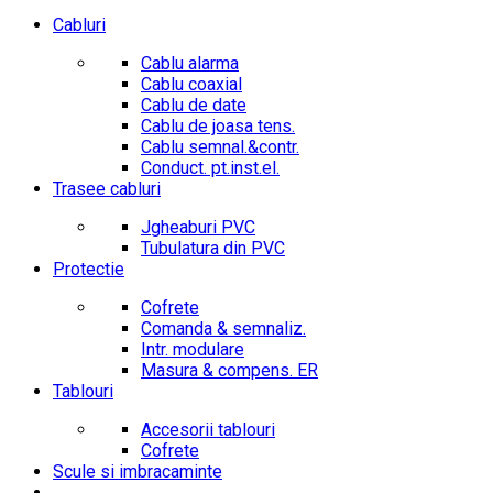
Cabluri
Cablu alarma
Cablu coaxial
Cablu de date
Cablu de joasa tens.
Cablu semnal.&contr.
Conduct. pt.inst.el.
Trasee cabluri
Jgheaburi PVC
Tubulatura din PVC
Protectie
Cofrete
Comanda & semnaliz.
Intr. modulare
Masura & compens. ER
Tablouri
Accesorii tablouri
Cofrete
Scule si imbracaminte