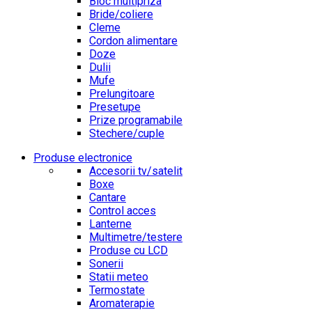
Bloc multipriza
Bride/coliere
Cleme
Cordon alimentare
Doze
Dulii
Mufe
Prelungitoare
Presetupe
Prize programabile
Stechere/cuple
Produse electronice
Accesorii tv/satelit
Boxe
Cantare
Control acces
Lanterne
Multimetre/testere
Produse cu LCD
Sonerii
Statii meteo
Termostate
Aromaterapie