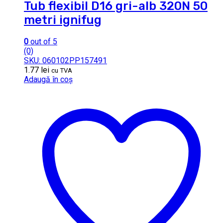
Tub flexibil D16 gri-alb 320N 50
metri ignifug
0
out of 5
(0)
SKU: 060102PP157491
1.77
lei
cu TVA
Adaugă în coș