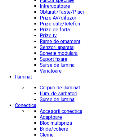
Functii speciale
Intrerupatoare
Obturat./Taste/Placi
Prize AV/difuzor
Prize date/telefon
Prize de forta
Prize tv
Rame de ornament
Senzori aparataj
Sonerie modulara
Suport fixare
Surse de lumina
Variatoare
Iluminat
Corpuri de iluminat
Ilum. de sarbatori
Surse de lumina
Conectica
Accesorii conectica
Adaptoare
Bloc multipriza
Bride/coliere
Cleme