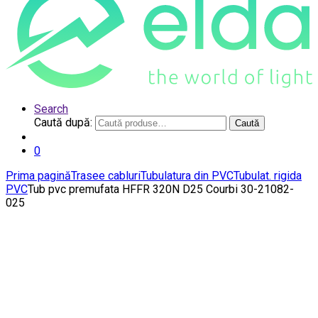
Search
Caută după:
Caută
0
Prima pagină
Trasee cabluri
Tubulatura din PVC
Tubulat. rigida
PVC
Tub pvc premufata HFFR 320N D25 Courbi 30-21082-
025