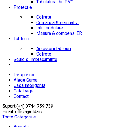
Tubulatura din PVC
Protectie
Cofrete
Comanda & semnaliz.
Intr. modulare
Masura & compens. ER
Tablouri
Accesorii tablouri
Cofrete
Scule si imbracaminte
Despre noi
Alege Gama
Casa inteligenta
Cataloage
Contact
Suport
(+4) 0744 759 739
Email: office@elda.ro
Toate Categoriile
Aparataj