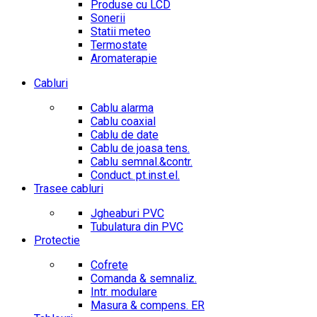
Produse cu LCD
Sonerii
Statii meteo
Termostate
Aromaterapie
Cabluri
Cablu alarma
Cablu coaxial
Cablu de date
Cablu de joasa tens.
Cablu semnal.&contr.
Conduct. pt.inst.el.
Trasee cabluri
Jgheaburi PVC
Tubulatura din PVC
Protectie
Cofrete
Comanda & semnaliz.
Intr. modulare
Masura & compens. ER