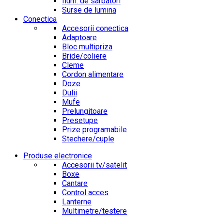
Ilum. de sarbatori
Surse de lumina
Conectica
Accesorii conectica
Adaptoare
Bloc multipriza
Bride/coliere
Cleme
Cordon alimentare
Doze
Dulii
Mufe
Prelungitoare
Presetupe
Prize programabile
Stechere/cuple
Produse electronice
Accesorii tv/satelit
Boxe
Cantare
Control acces
Lanterne
Multimetre/testere