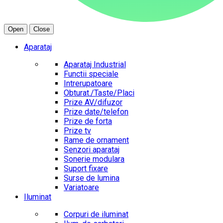
Open
Close
Aparataj
Aparataj Industrial
Functii speciale
Intrerupatoare
Obturat./Taste/Placi
Prize AV/difuzor
Prize date/telefon
Prize de forta
Prize tv
Rame de ornament
Senzori aparataj
Sonerie modulara
Suport fixare
Surse de lumina
Variatoare
Iluminat
Corpuri de iluminat