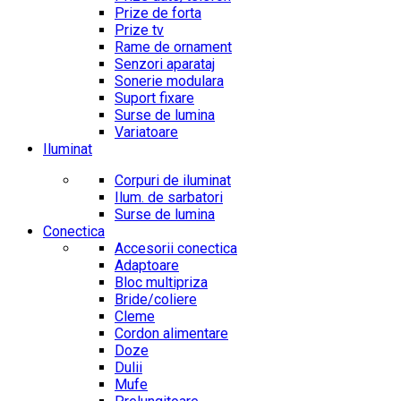
Prize de forta
Prize tv
Rame de ornament
Senzori aparataj
Sonerie modulara
Suport fixare
Surse de lumina
Variatoare
Iluminat
Corpuri de iluminat
Ilum. de sarbatori
Surse de lumina
Conectica
Accesorii conectica
Adaptoare
Bloc multipriza
Bride/coliere
Cleme
Cordon alimentare
Doze
Dulii
Mufe