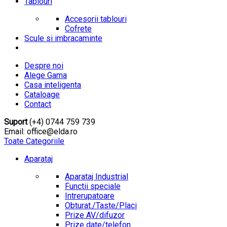
Tablouri
Accesorii tablouri
Cofrete
Scule si imbracaminte
Despre noi
Alege Gama
Casa inteligenta
Cataloage
Contact
Suport
(+4) 0744 759 739
Email: office@elda.ro
Toate Categoriile
Aparataj
Aparataj Industrial
Functii speciale
Intrerupatoare
Obturat./Taste/Placi
Prize AV/difuzor
Prize date/telefon