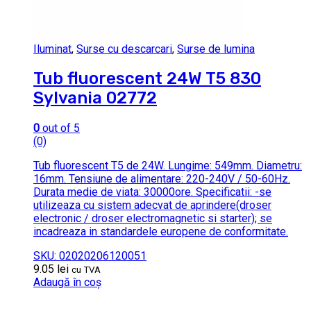
Iluminat
,
Surse cu descarcari
,
Surse de lumina
Tub fluorescent 24W T5 830
Sylvania 02772
0
out of 5
(0)
Tub fluorescent T5 de 24W. Lungime: 549mm. Diametru:
16mm. Tensiune de alimentare: 220-240V / 50-60Hz.
Durata medie de viata: 30000ore. Specificatii: -se
utilizeaza cu sistem adecvat de aprindere(droser
electronic / droser electromagnetic si starter); se
incadreaza in standardele europene de conformitate.
SKU: 02020206120051
9.05
lei
cu TVA
Adaugă în coș