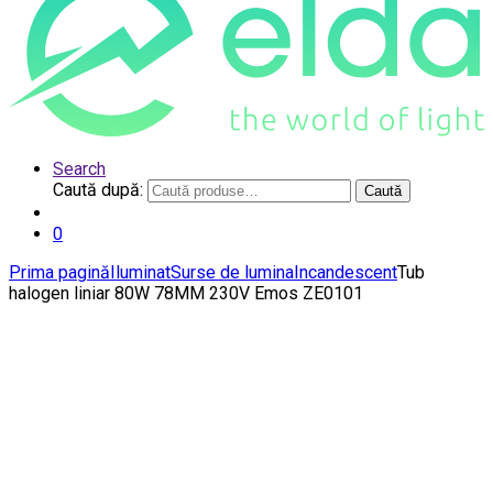
Search
Caută după:
Caută
0
Prima pagină
Iluminat
Surse de lumina
Incandescent
Tub
halogen liniar 80W 78MM 230V Emos ZE0101