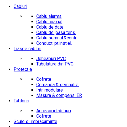
Cabluri
Cablu alarma
Cablu coaxial
Cablu de date
Cablu de joasa tens.
Cablu semnal.&contr.
Conduct. pt.inst.el.
Trasee cabluri
Jgheaburi PVC
Tubulatura din PVC
Protectie
Cofrete
Comanda & semnaliz.
Intr. modulare
Masura & compens. ER
Tablouri
Accesorii tablouri
Cofrete
Scule si imbracaminte