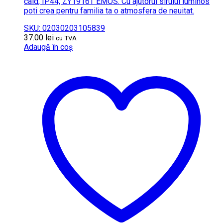
cald, IP44, ZY1916T EMOS. Cu ajutorul sirului luminos
poti crea pentru familia ta o atmosfera de neuitat.
SKU: 02030203105839
37.00
lei
cu TVA
Adaugă în coș