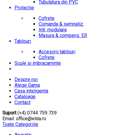
Tubulatura din PVC
Protectie
Cofrete
Comanda & semnaliz.
Intr. modulare
Masura & compens. ER
Tablouri
Accesorii tablouri
Cofrete
Scule si imbracaminte
Despre noi
Alege Gama
Casa inteligenta
Cataloage
Contact
Suport
(+4) 0744 759 739
Email: office@elda.ro
Toate Categoriile
Aparataj