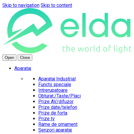
Skip to navigation
Skip to content
Open
Close
Aparataj
Aparataj Industrial
Functii speciale
Intrerupatoare
Obturat./Taste/Placi
Prize AV/difuzor
Prize date/telefon
Prize de forta
Prize tv
Rame de ornament
Senzori aparataj