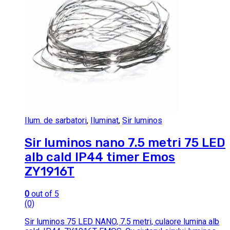
Ilum. de sarbatori
,
Iluminat
,
Sir luminos
Sir luminos nano 7.5 metri 75 LED
alb cald IP44 timer Emos
ZY1916T
0
out of 5
(0)
Sir luminos 75 LED NANO, 7.5 metri, culaore lumina alb