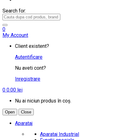
Search for:
0
My Account
Client existent?
Autentificare
Nu aveti cont?
Inregistrare
0
0.00
lei
Nu ai niciun produs în coș.
Open
Close
Aparataj
Aparataj Industrial