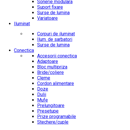
Sonerie modulara
Suport fixare
Surse de lumina
Variatoare
Iluminat
Corpuri de iluminat
Ilum. de sarbatori
Surse de lumina
Conectica
Accesorii conectica
Adaptoare
Bloc multipriza
Bride/coliere
Cleme
Cordon alimentare
Doze
Dulii
Mufe
Prelungitoare
Presetupe
Prize programabile
Stechere/cuple