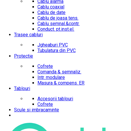
Cablu alarma
Cablu coaxial
Cablu de date
Cablu de joasa tens.
Cablu semnal.&contr.
Conduct. pt.inst.el.
Trasee cabluri
Jgheaburi PVC
Tubulatura din PVC
Protectie
Cofrete
Comanda & semnaliz.
Intr. modulare
Masura & compens. ER
Tablouri
Accesorii tablouri
Cofrete
Scule si imbracaminte