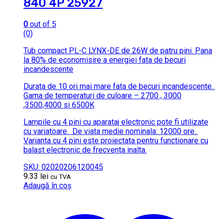
840 4P 25927
0
out of 5
(0)
Tub compact PL-C LYNX-DE de 26W de patru pini.
Pana
la 80% de economisire a energiei fata de becuri
incandescente
Durata de 10 ori mai mare fata de becuri incandescente.
Gama de temperaturi de culoare – 2700 , 3000
,3500,4000 si 6500K
Lampile cu 4 pini cu aparataj electronic pote fi utilizate
cu variatoare.
De viata medie nominala: 12000 ore.
Varianta cu 4 pini este proiectata pentru functionare cu
balast electronic de frecventa inalta.
SKU: 02020206120045
9.33
lei
cu TVA
Adaugă în coș