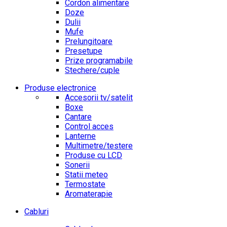
Cordon alimentare
Doze
Dulii
Mufe
Prelungitoare
Presetupe
Prize programabile
Stechere/cuple
Produse electronice
Accesorii tv/satelit
Boxe
Cantare
Control acces
Lanterne
Multimetre/testere
Produse cu LCD
Sonerii
Statii meteo
Termostate
Aromaterapie
Cabluri