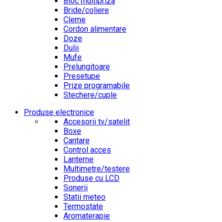
Bloc multipriza
Bride/coliere
Cleme
Cordon alimentare
Doze
Dulii
Mufe
Prelungitoare
Presetupe
Prize programabile
Stechere/cuple
Produse electronice
Accesorii tv/satelit
Boxe
Cantare
Control acces
Lanterne
Multimetre/testere
Produse cu LCD
Sonerii
Statii meteo
Termostate
Aromaterapie