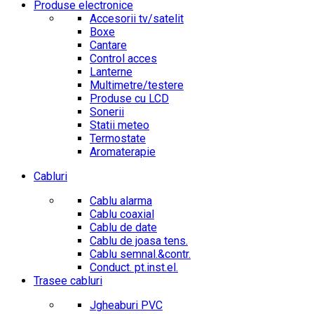
Produse electronice
Accesorii tv/satelit
Boxe
Cantare
Control acces
Lanterne
Multimetre/testere
Produse cu LCD
Sonerii
Statii meteo
Termostate
Aromaterapie
Cabluri
Cablu alarma
Cablu coaxial
Cablu de date
Cablu de joasa tens.
Cablu semnal.&contr.
Conduct. pt.inst.el.
Trasee cabluri
Jgheaburi PVC