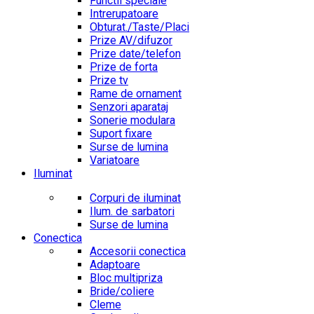
Functii speciale
Intrerupatoare
Obturat./Taste/Placi
Prize AV/difuzor
Prize date/telefon
Prize de forta
Prize tv
Rame de ornament
Senzori aparataj
Sonerie modulara
Suport fixare
Surse de lumina
Variatoare
Iluminat
Corpuri de iluminat
Ilum. de sarbatori
Surse de lumina
Conectica
Accesorii conectica
Adaptoare
Bloc multipriza
Bride/coliere
Cleme