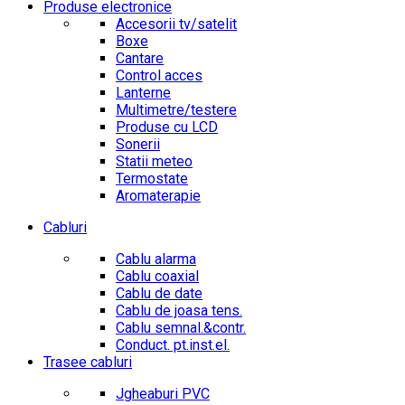
Produse electronice
Accesorii tv/satelit
Boxe
Cantare
Control acces
Lanterne
Multimetre/testere
Produse cu LCD
Sonerii
Statii meteo
Termostate
Aromaterapie
Cabluri
Cablu alarma
Cablu coaxial
Cablu de date
Cablu de joasa tens.
Cablu semnal.&contr.
Conduct. pt.inst.el.
Trasee cabluri
Jgheaburi PVC