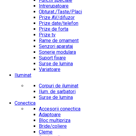
Functii speciale
Intrerupatoare
Obturat./Taste/Placi
Prize AV/difuzor
Prize date/telefon
Prize de forta
Prize tv
Rame de ornament
Senzori aparataj
Sonerie modulara
Suport fixare
Surse de lumina
Variatoare
Iluminat
Corpuri de iluminat
Ilum. de sarbatori
Surse de lumina
Conectica
Accesorii conectica
Adaptoare
Bloc multipriza
Bride/coliere
Cleme