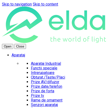
Skip to navigation
Skip to content
Open
Close
Aparataj
Aparataj Industrial
Functii speciale
Intrerupatoare
Obturat./Taste/Placi
Prize AV/difuzor
Prize date/telefon
Prize de forta
Prize tv
Rame de ornament
Senzori aparataj