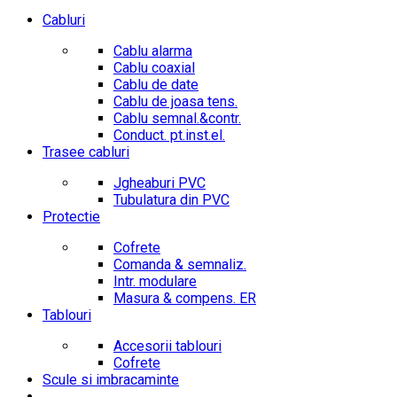
Cabluri
Cablu alarma
Cablu coaxial
Cablu de date
Cablu de joasa tens.
Cablu semnal.&contr.
Conduct. pt.inst.el.
Trasee cabluri
Jgheaburi PVC
Tubulatura din PVC
Protectie
Cofrete
Comanda & semnaliz.
Intr. modulare
Masura & compens. ER
Tablouri
Accesorii tablouri
Cofrete
Scule si imbracaminte