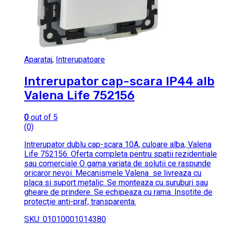
Aparataj
,
Intrerupatoare
Intrerupator cap-scara IP44 alb
Valena Life 752156
0
out of 5
(0)
Intrerupator dublu cap-scara 10A, culoare alba, Valena
Life 752156. Oferta completa pentru spatii rezidentiale
sau comerciale O gama variata de solutii ce raspunde
oricaror nevoi. Mecanismele Valena se livreaza cu
placa si suport metalic. Se monteaza cu suruburi sau
gheare de prindere. Se echipeaza cu rama. Insotite de
protecţie anti-praf, transparenta.
SKU: 01010001014380