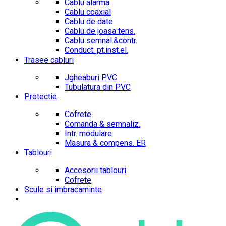
Cablu alarma
Cablu coaxial
Cablu de date
Cablu de joasa tens.
Cablu semnal.&contr.
Conduct. pt.inst.el.
Trasee cabluri
Jgheaburi PVC
Tubulatura din PVC
Protectie
Cofrete
Comanda & semnaliz.
Intr. modulare
Masura & compens. ER
Tablouri
Accesorii tablouri
Cofrete
Scule si imbracaminte