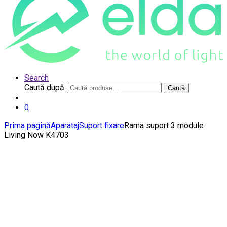
Search
Caută după:
Caută
0
Prima pagină
Aparataj
Suport fixare
Rama suport 3 module
Living Now K4703