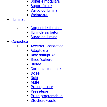
Sonerie modulara
Suport fixare
Surse de lumina
Variatoare
Iluminat
Corpuri de iluminat
Ilum. de sarbatori
Surse de lumina
Conectica
Accesorii conectica
Adaptoare
Bloc multipriza
Bride/coliere
Cleme
Cordon alimentare
Doze
Dulii
Mufe
Prelungitoare
Presetupe
Prize programabile
Stechere/cuple