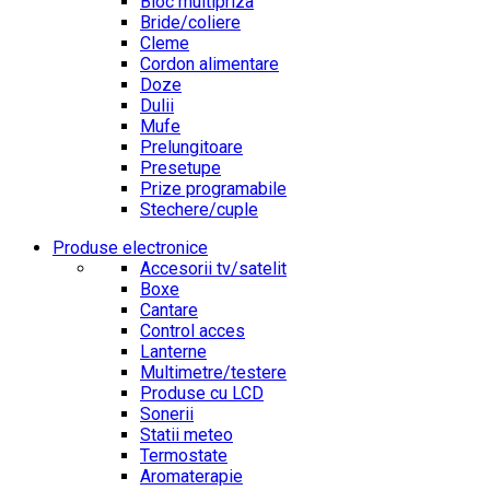
Bloc multipriza
Bride/coliere
Cleme
Cordon alimentare
Doze
Dulii
Mufe
Prelungitoare
Presetupe
Prize programabile
Stechere/cuple
Produse electronice
Accesorii tv/satelit
Boxe
Cantare
Control acces
Lanterne
Multimetre/testere
Produse cu LCD
Sonerii
Statii meteo
Termostate
Aromaterapie