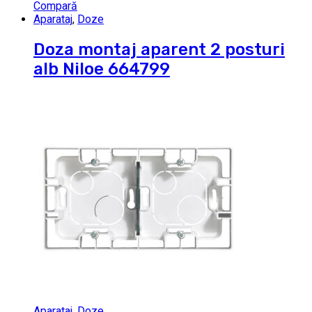
Compară
Aparataj
,
Doze
Doza montaj aparent 2 posturi
alb Niloe 664799
Aparataj
,
Doze