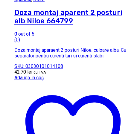
Doza montaj aparent 2 posturi
alb Niloe 664799
0
out of 5
(0)
Doza montaj aparaent 2 posturi Niloe, culoare alba. Cu
separator pentru curenti tari si curenti slabi.
SKU: 03030101014108
42.70
lei
cu TVA
Adaugă în coș