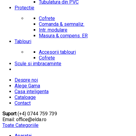
Tubulatura din PVC
Protectie
Cofrete
Comanda & semnaliz.
Intr. modulare
Masura & compens. ER
Tablouri
Accesorii tablouri
Cofrete
Scule si imbracaminte
Despre noi
Alege Gama
Casa inteligenta
Cataloage
Contact
Suport
(+4) 0744 759 739
Email: office@elda.ro
Toate Categoriile
Aparataj