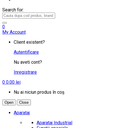
Search for:
0
My Account
Client existent?
Autentificare
Nu aveti cont?
Inregistrare
0
0.00
lei
Nu ai niciun produs în coș.
Open
Close
Aparataj
Aparataj Industrial