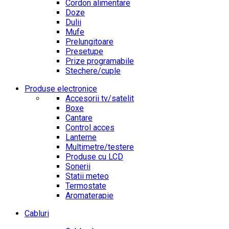
Cordon alimentare
Doze
Dulii
Mufe
Prelungitoare
Presetupe
Prize programabile
Stechere/cuple
Produse electronice
Accesorii tv/satelit
Boxe
Cantare
Control acces
Lanterne
Multimetre/testere
Produse cu LCD
Sonerii
Statii meteo
Termostate
Aromaterapie
Cabluri