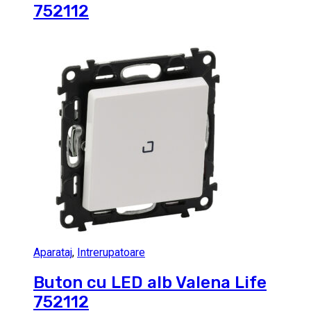
752112
Aparataj
,
Intrerupatoare
Buton cu LED alb Valena Life
752112