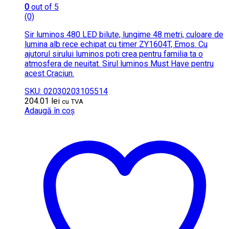
0
out of 5
(0)
Sir luminos 480 LED bilute, lungime 48 metri, culoare de
lumina alb rece echipat cu timer ZY1604T, Emos. Cu
ajutorul sirului luminos poti crea pentru familia ta o
atmosfera de neuitat. Sirul luminos Must Have pentru
acest Craciun.
SKU: 02030203105514
204.01
lei
cu TVA
Adaugă în coș