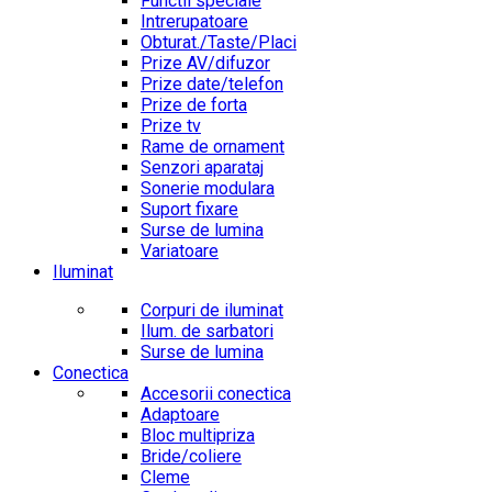
Functii speciale
Intrerupatoare
Obturat./Taste/Placi
Prize AV/difuzor
Prize date/telefon
Prize de forta
Prize tv
Rame de ornament
Senzori aparataj
Sonerie modulara
Suport fixare
Surse de lumina
Variatoare
Iluminat
Corpuri de iluminat
Ilum. de sarbatori
Surse de lumina
Conectica
Accesorii conectica
Adaptoare
Bloc multipriza
Bride/coliere
Cleme