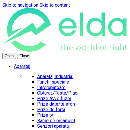
Skip to navigation
Skip to content
Open
Close
Aparataj
Aparataj Industrial
Functii speciale
Intrerupatoare
Obturat./Taste/Placi
Prize AV/difuzor
Prize date/telefon
Prize de forta
Prize tv
Rame de ornament
Senzori aparataj