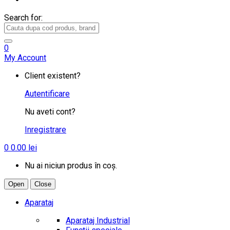
Search for:
0
My Account
Client existent?
Autentificare
Nu aveti cont?
Inregistrare
0
0.00
lei
Nu ai niciun produs în coș.
Open
Close
Aparataj
Aparataj Industrial