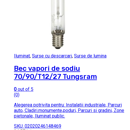
Iluminat
,
Surse cu descarcari
,
Surse de lumina
Bec vapori de sodiu
70/90/T12/27 Tungsram
0
out of 5
(0)
Alegerea potrivita pentru: Instalatii industriale, Parcuri
auto, Cladiri.monumente,poduri, Parcuri si gradini, Zone
pietonale, Iluminat public.
SKU: 02020246148469