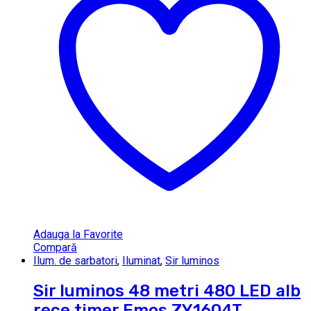
Adauga la Favorite
Compară
Ilum. de sarbatori
,
Iluminat
,
Sir luminos
Sir luminos 48 metri 480 LED alb
rece timer Emos ZY1604T