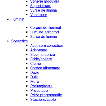
Sonerie modulara
Suport fixare
Surse de lumina
Variatoare
Iluminat
Corpuri de iluminat
Ilum. de sarbatori
Surse de lumina
Conectica
Accesorii conectica
Adaptoare
Bloc multipriza
Bride/coliere
Cleme
Cordon alimentare
Doze
Dulii
Mufe
Prelungitoare
Presetupe
Prize programabile
Stechere/cuple