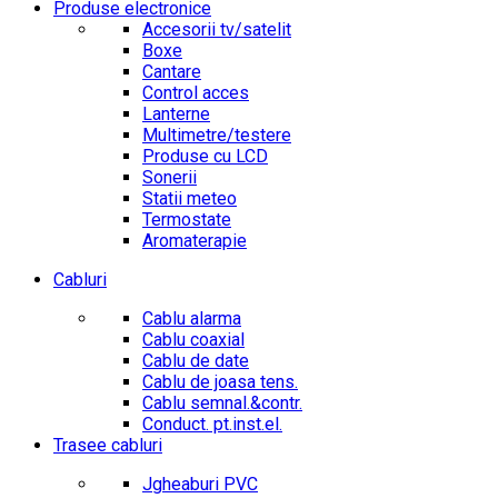
Produse electronice
Accesorii tv/satelit
Boxe
Cantare
Control acces
Lanterne
Multimetre/testere
Produse cu LCD
Sonerii
Statii meteo
Termostate
Aromaterapie
Cabluri
Cablu alarma
Cablu coaxial
Cablu de date
Cablu de joasa tens.
Cablu semnal.&contr.
Conduct. pt.inst.el.
Trasee cabluri
Jgheaburi PVC