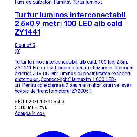
Ilum. de sarbatori
,
Iluminat
,
Turtur luminos
Turtur luminos interconectabil
2.5×0.9 metri 100 LED alb cald
ZY1441
0
out of 5
(0)
Turtur luminos interconectabil, alb cald, 100 led, 2.5m,
ZY1441 Emos. Lanț luminos pentru utilizare în interior și
exterior. 31V DC lanț luminos cu posibilitatea extinderii
sistemelor „Connect-light“ la maxim 1 000 LED-
uri. Pentru conectarea a 2 sau mai multor siruri vei avea
nevoie de
Transformatorul ZY2005T
.
SKU: 02030103105603
51.00
lei
cu TVA
Adaugă în coș