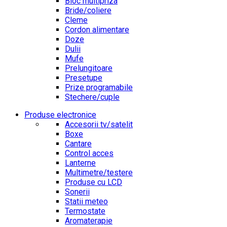
Bloc multipriza
Bride/coliere
Cleme
Cordon alimentare
Doze
Dulii
Mufe
Prelungitoare
Presetupe
Prize programabile
Stechere/cuple
Produse electronice
Accesorii tv/satelit
Boxe
Cantare
Control acces
Lanterne
Multimetre/testere
Produse cu LCD
Sonerii
Statii meteo
Termostate
Aromaterapie