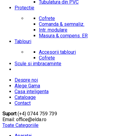
Tubulatura din PVC
Protectie
Cofrete
Comanda & semnaliz.
Intr. modulare
Masura & compens. ER
Tablouri
Accesorii tablouri
Cofrete
Scule si imbracaminte
Despre noi
Alege Gama
Casa inteligenta
Cataloage
Contact
Suport
(+4) 0744 759 739
Email: office@elda.ro
Toate Categoriile
Aparataj