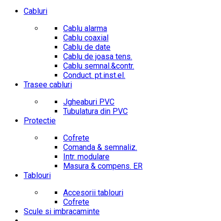
Cabluri
Cablu alarma
Cablu coaxial
Cablu de date
Cablu de joasa tens.
Cablu semnal.&contr.
Conduct. pt.inst.el.
Trasee cabluri
Jgheaburi PVC
Tubulatura din PVC
Protectie
Cofrete
Comanda & semnaliz.
Intr. modulare
Masura & compens. ER
Tablouri
Accesorii tablouri
Cofrete
Scule si imbracaminte