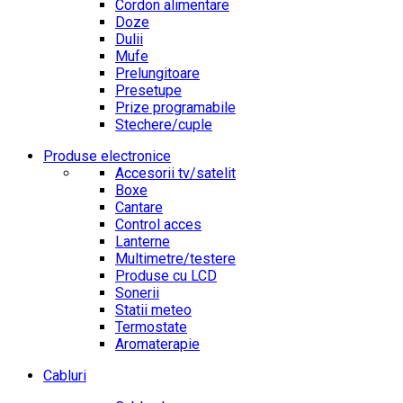
Cordon alimentare
Doze
Dulii
Mufe
Prelungitoare
Presetupe
Prize programabile
Stechere/cuple
Produse electronice
Accesorii tv/satelit
Boxe
Cantare
Control acces
Lanterne
Multimetre/testere
Produse cu LCD
Sonerii
Statii meteo
Termostate
Aromaterapie
Cabluri