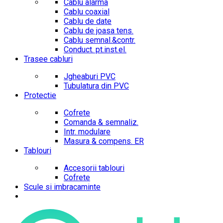
Cablu alarma
Cablu coaxial
Cablu de date
Cablu de joasa tens.
Cablu semnal.&contr.
Conduct. pt.inst.el.
Trasee cabluri
Jgheaburi PVC
Tubulatura din PVC
Protectie
Cofrete
Comanda & semnaliz.
Intr. modulare
Masura & compens. ER
Tablouri
Accesorii tablouri
Cofrete
Scule si imbracaminte