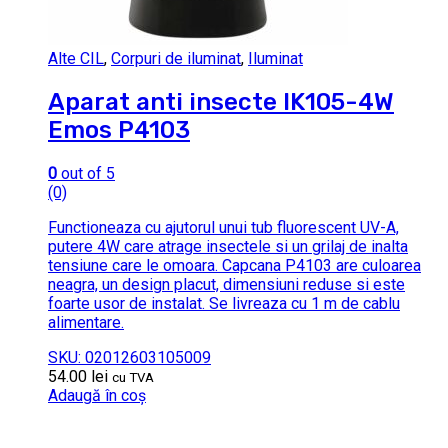
Alte CIL
,
Corpuri de iluminat
,
Iluminat
Aparat anti insecte IK105-4W
Emos P4103
0
out of 5
(0)
Functioneaza cu ajutorul unui tub fluorescent UV-A,
putere 4W care atrage insectele si un grilaj de inalta
tensiune care le omoara. Capcana P4103 are culoarea
neagra, un design placut, dimensiuni reduse si este
foarte usor de instalat. Se livreaza cu 1 m de cablu
alimentare.
SKU: 02012603105009
54.00
lei
cu TVA
Adaugă în coș