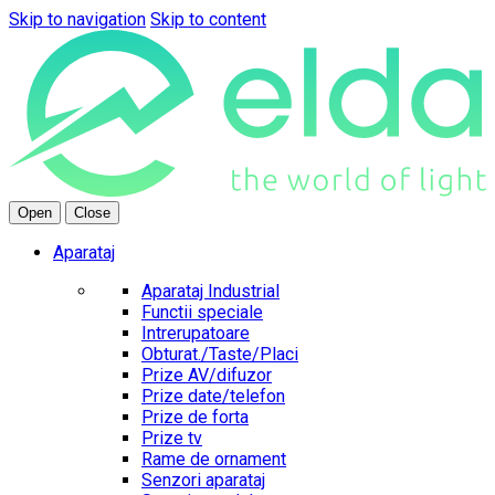
Skip to navigation
Skip to content
Open
Close
Aparataj
Aparataj Industrial
Functii speciale
Intrerupatoare
Obturat./Taste/Placi
Prize AV/difuzor
Prize date/telefon
Prize de forta
Prize tv
Rame de ornament
Senzori aparataj