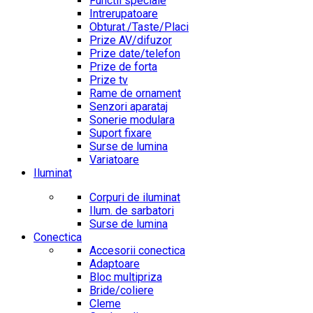
Functii speciale
Intrerupatoare
Obturat./Taste/Placi
Prize AV/difuzor
Prize date/telefon
Prize de forta
Prize tv
Rame de ornament
Senzori aparataj
Sonerie modulara
Suport fixare
Surse de lumina
Variatoare
Iluminat
Corpuri de iluminat
Ilum. de sarbatori
Surse de lumina
Conectica
Accesorii conectica
Adaptoare
Bloc multipriza
Bride/coliere
Cleme