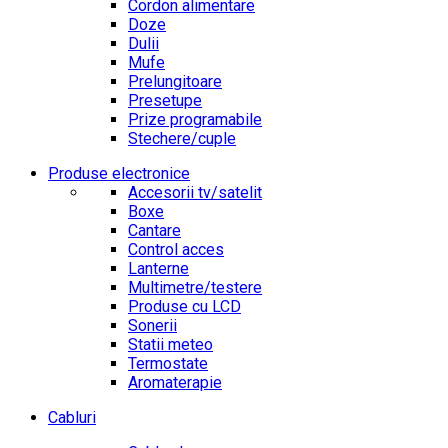
Cordon alimentare
Doze
Dulii
Mufe
Prelungitoare
Presetupe
Prize programabile
Stechere/cuple
Produse electronice
Accesorii tv/satelit
Boxe
Cantare
Control acces
Lanterne
Multimetre/testere
Produse cu LCD
Sonerii
Statii meteo
Termostate
Aromaterapie
Cabluri