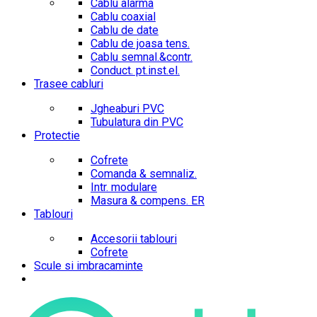
Cablu alarma
Cablu coaxial
Cablu de date
Cablu de joasa tens.
Cablu semnal.&contr.
Conduct. pt.inst.el.
Trasee cabluri
Jgheaburi PVC
Tubulatura din PVC
Protectie
Cofrete
Comanda & semnaliz.
Intr. modulare
Masura & compens. ER
Tablouri
Accesorii tablouri
Cofrete
Scule si imbracaminte