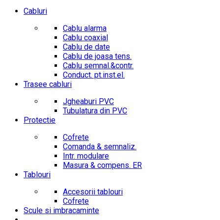
Cabluri
Cablu alarma
Cablu coaxial
Cablu de date
Cablu de joasa tens.
Cablu semnal.&contr.
Conduct. pt.inst.el.
Trasee cabluri
Jgheaburi PVC
Tubulatura din PVC
Protectie
Cofrete
Comanda & semnaliz.
Intr. modulare
Masura & compens. ER
Tablouri
Accesorii tablouri
Cofrete
Scule si imbracaminte