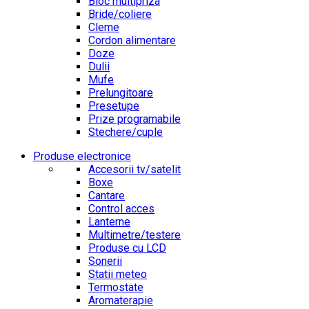
Bloc multipriza
Bride/coliere
Cleme
Cordon alimentare
Doze
Dulii
Mufe
Prelungitoare
Presetupe
Prize programabile
Stechere/cuple
Produse electronice
Accesorii tv/satelit
Boxe
Cantare
Control acces
Lanterne
Multimetre/testere
Produse cu LCD
Sonerii
Statii meteo
Termostate
Aromaterapie