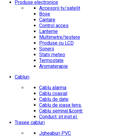
Produse electronice
Accesorii tv/satelit
Boxe
Cantare
Control acces
Lanterne
Multimetre/testere
Produse cu LCD
Sonerii
Statii meteo
Termostate
Aromaterapie
Cabluri
Cablu alarma
Cablu coaxial
Cablu de date
Cablu de joasa tens.
Cablu semnal.&contr.
Conduct. pt.inst.el.
Trasee cabluri
Jgheaburi PVC