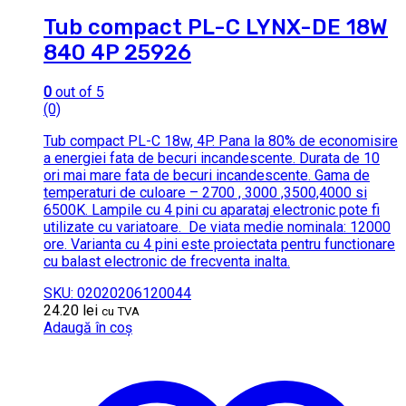
Tub compact PL-C LYNX-DE 18W
840 4P 25926
0
out of 5
(0)
Tub compact PL-C 18w, 4P. Pana la 80% de economisire
a energiei fata de becuri incandescente.
Durata de 10
ori mai mare fata de becuri incandescente.
Gama de
temperaturi de culoare – 2700 , 3000 ,3500,4000 si
6500K.
Lampile cu 4 pini cu aparataj electronic pote fi
utilizate cu variatoare.
De viata medie nominala: 12000
ore. Varianta cu 4 pini este proiectata pentru functionare
cu balast electronic de frecventa inalta.
SKU: 02020206120044
24.20
lei
cu TVA
Adaugă în coș