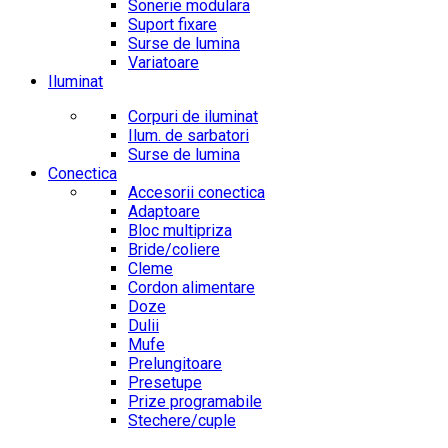
Sonerie modulara
Suport fixare
Surse de lumina
Variatoare
Iluminat
Corpuri de iluminat
Ilum. de sarbatori
Surse de lumina
Conectica
Accesorii conectica
Adaptoare
Bloc multipriza
Bride/coliere
Cleme
Cordon alimentare
Doze
Dulii
Mufe
Prelungitoare
Presetupe
Prize programabile
Stechere/cuple