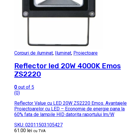
Corpuri de iluminat
,
Iluminat
,
Proiectoare
Reflector led 20W 4000K Emos
ZS2220
0
out of 5
(0)
Reflector Value cu LED 20W ZS2220 Emos. Avantajele
Proiectoarelor cu LED – Economie de energie pana la
60% fata de lampile HID datorita raportului lm/W
SKU: 02011503105427
61.00
lei
cu TVA