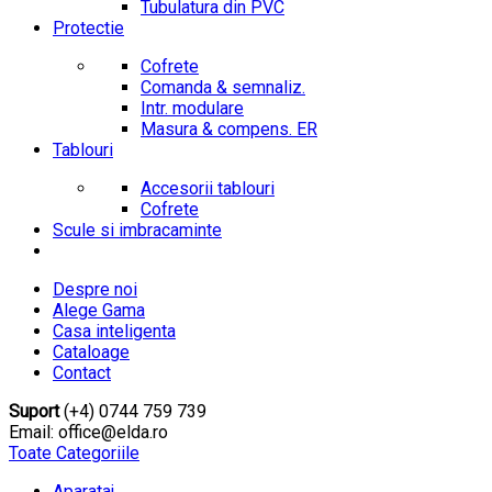
Tubulatura din PVC
Protectie
Cofrete
Comanda & semnaliz.
Intr. modulare
Masura & compens. ER
Tablouri
Accesorii tablouri
Cofrete
Scule si imbracaminte
Despre noi
Alege Gama
Casa inteligenta
Cataloage
Contact
Suport
(+4) 0744 759 739
Email: office@elda.ro
Toate Categoriile
Aparataj