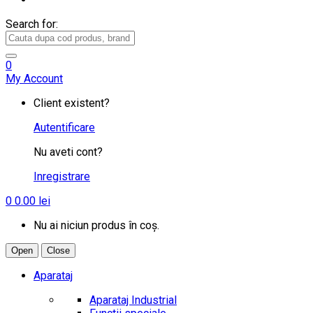
Search for:
0
My Account
Client existent?
Autentificare
Nu aveti cont?
Inregistrare
0
0.00
lei
Nu ai niciun produs în coș.
Open
Close
Aparataj
Aparataj Industrial