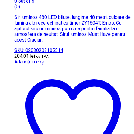
0
out of 5
(0)
Sir luminos 480 LED bilute, lungime 48 metri, culoare de
lumina alb rece echipat cu timer ZY1604T, Emos. Cu
ajutorul sirului luminos poti crea pentru familia ta o
atmosfera de neuitat. Sirul luminos Must Have pentru
acest Craciun.
SKU: 02030203105514
204.01
lei
cu TVA
Adaugă în coș