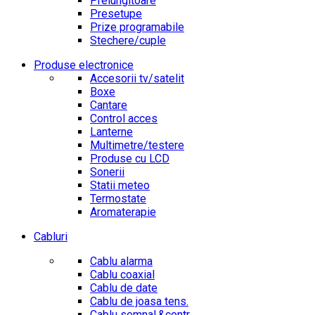
Prelungitoare
Presetupe
Prize programabile
Stechere/cuple
Produse electronice
Accesorii tv/satelit
Boxe
Cantare
Control acces
Lanterne
Multimetre/testere
Produse cu LCD
Sonerii
Statii meteo
Termostate
Aromaterapie
Cabluri
Cablu alarma
Cablu coaxial
Cablu de date
Cablu de joasa tens.
Cablu semnal.&contr.