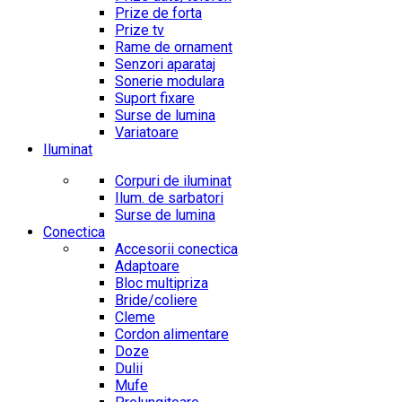
Prize de forta
Prize tv
Rame de ornament
Senzori aparataj
Sonerie modulara
Suport fixare
Surse de lumina
Variatoare
Iluminat
Corpuri de iluminat
Ilum. de sarbatori
Surse de lumina
Conectica
Accesorii conectica
Adaptoare
Bloc multipriza
Bride/coliere
Cleme
Cordon alimentare
Doze
Dulii
Mufe