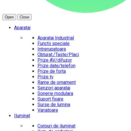
Open
Close
Aparataj
Aparataj Industrial
Functii speciale
Intrerupatoare
Obturat./Taste/Placi
Prize AV/difuzor
Prize date/telefon
Prize de forta
Prize tv
Rame de ornament
Senzori aparataj
Sonerie modulara
Suport fixare
Surse de lumina
Variatoare
Iluminat
Corpuri de iluminat