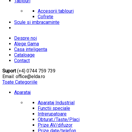
Tablouri
Accesorii tablouri
Cofrete
Scule si imbracaminte
Despre noi
Alege Gama
Casa inteligenta
Cataloage
Contact
Suport
(+4) 0744 759 739
Email: office@elda.ro
Toate Categoriile
Aparataj
Aparataj Industrial
Functii speciale
Intrerupatoare
Obturat./Taste/Placi
Prize AV/difuzor
Prize date/telefon