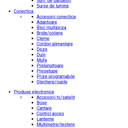
Ilum. de sarbatori
Surse de lumina
Conectica
Accesorii conectica
Adaptoare
Bloc multipriza
Bride/coliere
Cleme
Cordon alimentare
Doze
Dulii
Mufe
Prelungitoare
Presetupe
Prize programabile
Stechere/cuple
Produse electronice
Accesorii tv/satelit
Boxe
Cantare
Control acces
Lanterne
Multimetre/testere