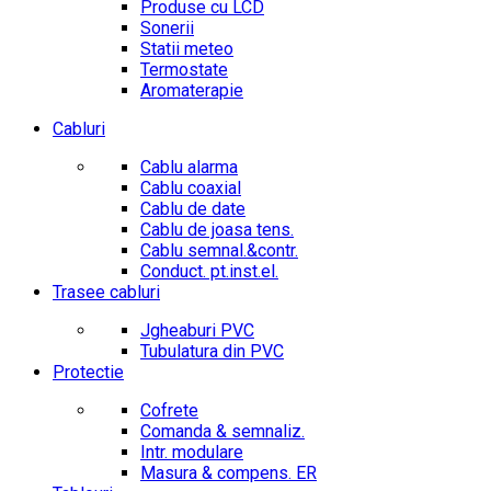
Produse cu LCD
Sonerii
Statii meteo
Termostate
Aromaterapie
Cabluri
Cablu alarma
Cablu coaxial
Cablu de date
Cablu de joasa tens.
Cablu semnal.&contr.
Conduct. pt.inst.el.
Trasee cabluri
Jgheaburi PVC
Tubulatura din PVC
Protectie
Cofrete
Comanda & semnaliz.
Intr. modulare
Masura & compens. ER