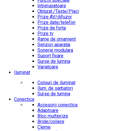
Functii speciale
Intrerupatoare
Obturat./Taste/Placi
Prize AV/difuzor
Prize date/telefon
Prize de forta
Prize tv
Rame de ornament
Senzori aparataj
Sonerie modulara
Suport fixare
Surse de lumina
Variatoare
Iluminat
Corpuri de iluminat
Ilum. de sarbatori
Surse de lumina
Conectica
Accesorii conectica
Adaptoare
Bloc multipriza
Bride/coliere
Cleme