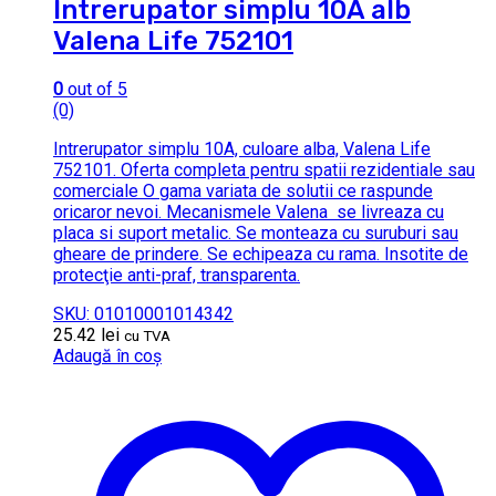
Intrerupator simplu 10A alb
Valena Life 752101
0
out of 5
(0)
Intrerupator simplu 10A, culoare alba, Valena Life
752101. Oferta completa pentru spatii rezidentiale sau
comerciale O gama variata de solutii ce raspunde
oricaror nevoi. Mecanismele Valena se livreaza cu
placa si suport metalic. Se monteaza cu suruburi sau
gheare de prindere. Se echipeaza cu rama. Insotite de
protecţie anti-praf, transparenta.
SKU: 01010001014342
25.42
lei
cu TVA
Adaugă în coș