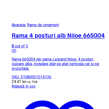
Aparataj
,
Rame de ornament
Rama 4 posturi alb Niloe 665004
0
out of 5
(0)
Rama 665004 din gama Legrand Niloe, 4 posturi,
culoare alba, instalare atat pe atat verticala cat si pe
orizontala.
SKU: 01080001014136
24.41
lei
cu TVA
Adaugă în coș