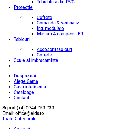
Tubulatura din PVC
Protectie
Cofrete
Comanda & semnaliz.
Intr. modulare
Masura & compens. ER
Tablouri
Accesorii tablouri
Cofrete
Scule si imbracaminte
Despre noi
Alege Gama
Casa inteligenta
Cataloage
Contact
Suport
(+4) 0744 759 739
Email: office@elda.ro
Toate Categoriile
Aparataj