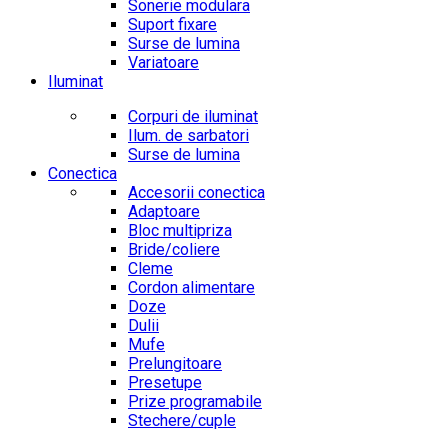
Sonerie modulara
Suport fixare
Surse de lumina
Variatoare
Iluminat
Corpuri de iluminat
Ilum. de sarbatori
Surse de lumina
Conectica
Accesorii conectica
Adaptoare
Bloc multipriza
Bride/coliere
Cleme
Cordon alimentare
Doze
Dulii
Mufe
Prelungitoare
Presetupe
Prize programabile
Stechere/cuple