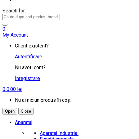
Search for:
0
My Account
Client existent?
Autentificare
Nu aveti cont?
Inregistrare
0
0.00
lei
Nu ai niciun produs în coș.
Open
Close
Aparataj
Aparataj Industrial