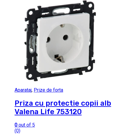
Aparataj
,
Prize de forta
Priza cu protectie copii alb
Valena Life 753120
0
out of 5
(0)