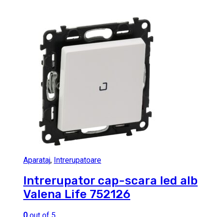
Aparataj
,
Intrerupatoare
Intrerupator cap-scara led alb
Valena Life 752126
0
out of 5