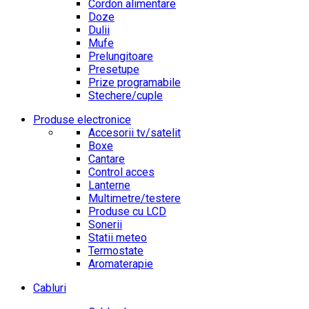
Cordon alimentare
Doze
Dulii
Mufe
Prelungitoare
Presetupe
Prize programabile
Stechere/cuple
Produse electronice
Accesorii tv/satelit
Boxe
Cantare
Control acces
Lanterne
Multimetre/testere
Produse cu LCD
Sonerii
Statii meteo
Termostate
Aromaterapie
Cabluri