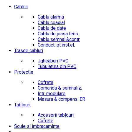
Cabluri
Cablu alarma
Cablu coaxial
Cablu de date
Cablu de joasa tens.
Cablu semnal.&contr.
Conduct. pt.inst.el.
Trasee cabluri
Jgheaburi PVC
Tubulatura din PVC
Protectie
Cofrete
Comanda & semnaliz.
Intr. modulare
Masura & compens. ER
Tablouri
Accesorii tablouri
Cofrete
Scule si imbracaminte