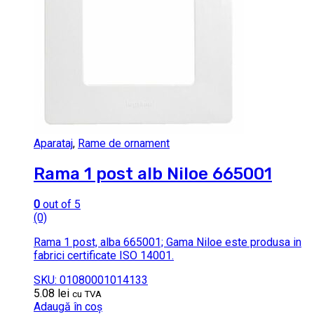
Aparataj
,
Rame de ornament
Rama 1 post alb Niloe 665001
0
out of 5
(0)
Rama 1 post, alba 665001; Gama Niloe este produsa in
fabrici certificate ISO 14001.
SKU: 01080001014133
5.08
lei
cu TVA
Adaugă în coș