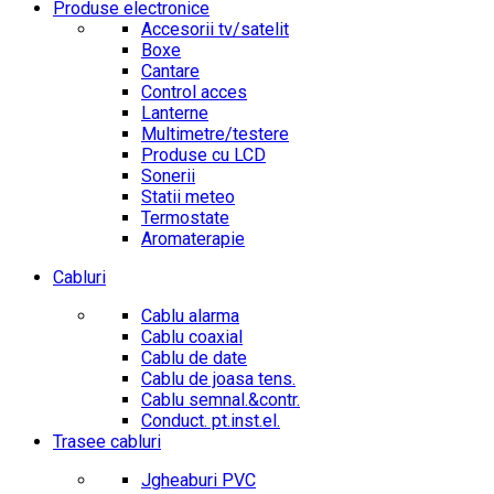
Produse electronice
Accesorii tv/satelit
Boxe
Cantare
Control acces
Lanterne
Multimetre/testere
Produse cu LCD
Sonerii
Statii meteo
Termostate
Aromaterapie
Cabluri
Cablu alarma
Cablu coaxial
Cablu de date
Cablu de joasa tens.
Cablu semnal.&contr.
Conduct. pt.inst.el.
Trasee cabluri
Jgheaburi PVC