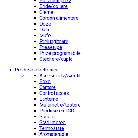
Bloc multipriza
Bride/coliere
Cleme
Cordon alimentare
Doze
Dulii
Mufe
Prelungitoare
Presetupe
Prize programabile
Stechere/cuple
Produse electronice
Accesorii tv/satelit
Boxe
Cantare
Control acces
Lanterne
Multimetre/testere
Produse cu LCD
Sonerii
Statii meteo
Termostate
Aromaterapie