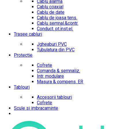
Cablu alarma
Cablu coaxial
Cablu de date
Cablu de joasa tens.
Cablu semnal.&contr.
Conduct. pt.inst.el.
Trasee cabluri
Jgheaburi PVC
Tubulatura din PVC
Protectie
Cofrete
Comanda & semnaliz.
Intr. modulare
Masura & compens. ER
Tablouri
Accesorii tablouri
Cofrete
Scule si imbracaminte