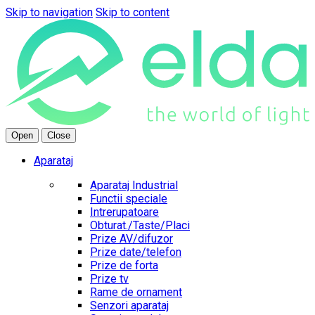
Skip to navigation
Skip to content
Open
Close
Aparataj
Aparataj Industrial
Functii speciale
Intrerupatoare
Obturat./Taste/Placi
Prize AV/difuzor
Prize date/telefon
Prize de forta
Prize tv
Rame de ornament
Senzori aparataj