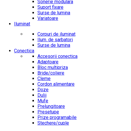
Sonerie modulara
Suport fixare
Surse de lumina
Variatoare
Iluminat
Corpuri de iluminat
Ilum. de sarbatori
Surse de lumina
Conectica
Accesorii conectica
Adaptoare
Bloc multipriza
Bride/coliere
Cleme
Cordon alimentare
Doze
Dulii
Mufe
Prelungitoare
Presetupe
Prize programabile
Stechere/cuple