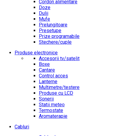
Cordon alimentare
Doze
Dulii
Mufe
Prelungitoare
Presetupe
Prize programabile
Stechere/cuple
Produse electronice
Accesorii tv/satelit
Boxe
Cantare
Control acces
Lanterne
Multimetre/testere
Produse cu LCD
Sonerii
Statii meteo
Termostate
Aromaterapie
Cabluri