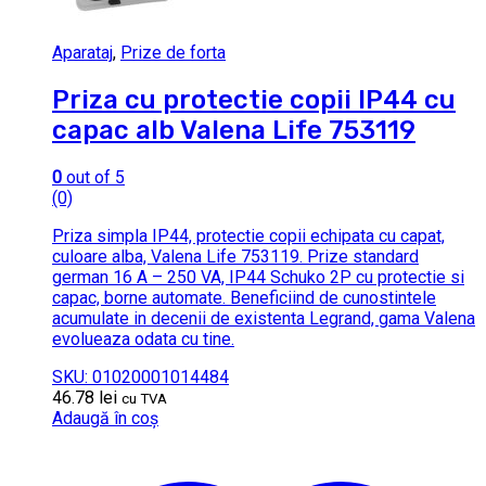
Aparataj
,
Prize de forta
Priza cu protectie copii IP44 cu
capac alb Valena Life 753119
0
out of 5
(0)
Priza simpla IP44, protectie copii echipata cu capat,
culoare alba, Valena Life 753119. Prize standard
german 16 A – 250 VA, IP44 Schuko 2P cu protectie si
capac, borne automate. Beneficiind de cunostintele
acumulate in decenii de existenta Legrand, gama Valena
evolueaza odata cu tine.
SKU: 01020001014484
46.78
lei
cu TVA
Adaugă în coș