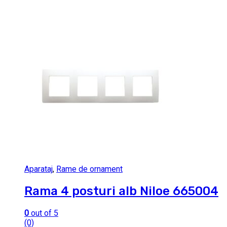
Aparataj
,
Rame de ornament
Rama 4 posturi alb Niloe 665004
0
out of 5
(0)