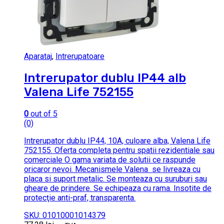
Aparataj
,
Intrerupatoare
Intrerupator dublu IP44 alb
Valena Life 752155
0
out of 5
(0)
Intrerupator dublu IP44, 10A, culoare alba, Valena Life
752155. Oferta completa pentru spatii rezidentiale sau
comerciale O gama variata de solutii ce raspunde
oricaror nevoi. Mecanismele Valena se livreaza cu
placa si suport metalic. Se monteaza cu suruburi sau
gheare de prindere. Se echipeaza cu rama. Insotite de
protecţie anti-praf, transparenta.
SKU: 01010001014379