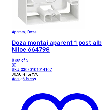
Aparataj
,
Doze
Doza montaj aparent 1 post alb
Niloe 664798
0
out of 5
(0)
SKU: 03030101014107
30.50
lei
cu TVA
Adaugă în coș