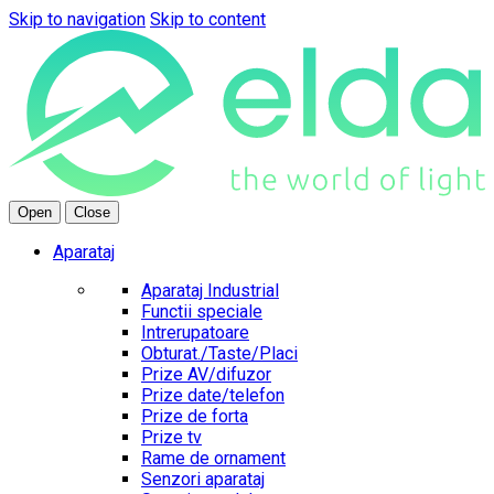
Skip to navigation
Skip to content
Open
Close
Aparataj
Aparataj Industrial
Functii speciale
Intrerupatoare
Obturat./Taste/Placi
Prize AV/difuzor
Prize date/telefon
Prize de forta
Prize tv
Rame de ornament
Senzori aparataj