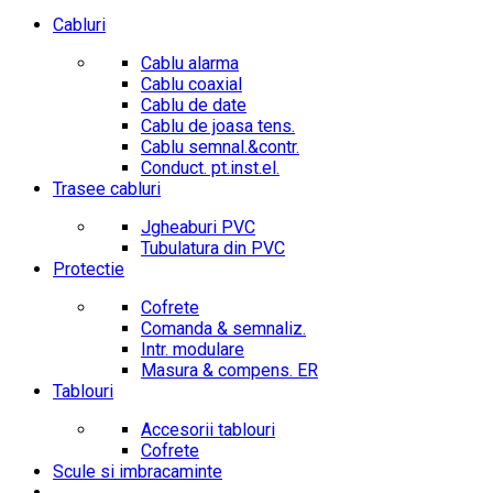
Cabluri
Cablu alarma
Cablu coaxial
Cablu de date
Cablu de joasa tens.
Cablu semnal.&contr.
Conduct. pt.inst.el.
Trasee cabluri
Jgheaburi PVC
Tubulatura din PVC
Protectie
Cofrete
Comanda & semnaliz.
Intr. modulare
Masura & compens. ER
Tablouri
Accesorii tablouri
Cofrete
Scule si imbracaminte