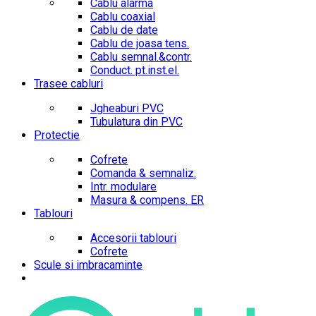
Cablu alarma
Cablu coaxial
Cablu de date
Cablu de joasa tens.
Cablu semnal.&contr.
Conduct. pt.inst.el.
Trasee cabluri
Jgheaburi PVC
Tubulatura din PVC
Protectie
Cofrete
Comanda & semnaliz.
Intr. modulare
Masura & compens. ER
Tablouri
Accesorii tablouri
Cofrete
Scule si imbracaminte