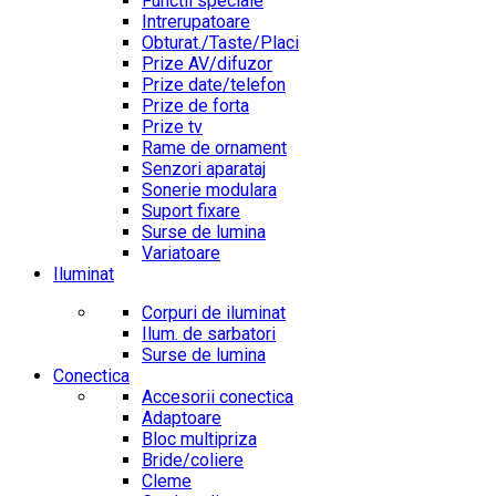
Functii speciale
Intrerupatoare
Obturat./Taste/Placi
Prize AV/difuzor
Prize date/telefon
Prize de forta
Prize tv
Rame de ornament
Senzori aparataj
Sonerie modulara
Suport fixare
Surse de lumina
Variatoare
Iluminat
Corpuri de iluminat
Ilum. de sarbatori
Surse de lumina
Conectica
Accesorii conectica
Adaptoare
Bloc multipriza
Bride/coliere
Cleme