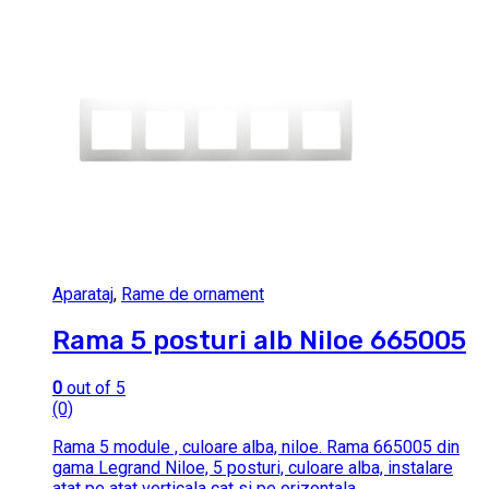
Aparataj
,
Rame de ornament
Rama 5 posturi alb Niloe 665005
0
out of 5
(0)
Rama 5 module , culoare alba, niloe. Rama 665005 din
gama Legrand Niloe, 5 posturi, culoare alba, instalare
atat pe atat verticala cat si pe orizontala.