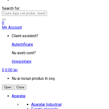
Search for:
0
My Account
Client existent?
Autentificare
Nu aveti cont?
Inregistrare
0
0.00
lei
Nu ai niciun produs în coș.
Open
Close
Aparataj
Aparataj Industrial