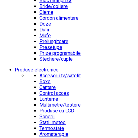
Bloc multipriza
Bride/coliere
Cleme
Cordon alimentare
Doze
Dulii
Mufe
Prelungitoare
Presetupe
Prize programabile
Stechere/cuple
Produse electronice
Accesorii tv/satelit
Boxe
Cantare
Control acces
Lanterne
Multimetre/testere
Produse cu LCD
Sonerii
Statii meteo
Termostate
Aromaterapie