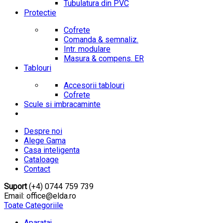
Tubulatura din PVC
Protectie
Cofrete
Comanda & semnaliz.
Intr. modulare
Masura & compens. ER
Tablouri
Accesorii tablouri
Cofrete
Scule si imbracaminte
Despre noi
Alege Gama
Casa inteligenta
Cataloage
Contact
Suport
(+4) 0744 759 739
Email: office@elda.ro
Toate Categoriile
Aparataj