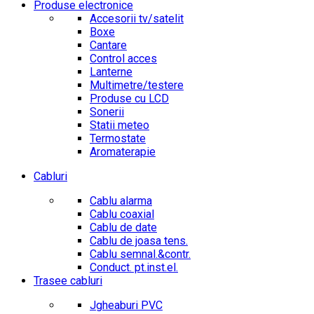
Produse electronice
Accesorii tv/satelit
Boxe
Cantare
Control acces
Lanterne
Multimetre/testere
Produse cu LCD
Sonerii
Statii meteo
Termostate
Aromaterapie
Cabluri
Cablu alarma
Cablu coaxial
Cablu de date
Cablu de joasa tens.
Cablu semnal.&contr.
Conduct. pt.inst.el.
Trasee cabluri
Jgheaburi PVC