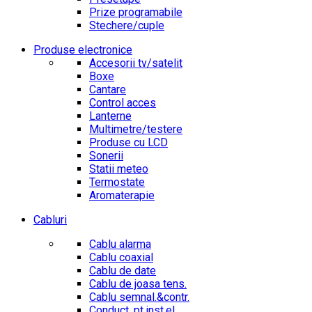
Prize programabile
Stechere/cuple
Produse electronice
Accesorii tv/satelit
Boxe
Cantare
Control acces
Lanterne
Multimetre/testere
Produse cu LCD
Sonerii
Statii meteo
Termostate
Aromaterapie
Cabluri
Cablu alarma
Cablu coaxial
Cablu de date
Cablu de joasa tens.
Cablu semnal.&contr.
Conduct. pt.inst.el.