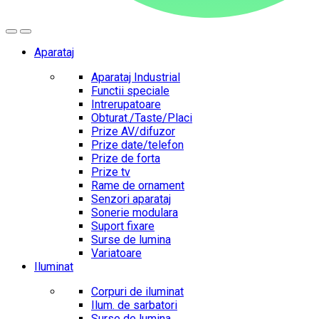
Aparataj
Aparataj Industrial
Functii speciale
Intrerupatoare
Obturat./Taste/Placi
Prize AV/difuzor
Prize date/telefon
Prize de forta
Prize tv
Rame de ornament
Senzori aparataj
Sonerie modulara
Suport fixare
Surse de lumina
Variatoare
Iluminat
Corpuri de iluminat
Ilum. de sarbatori
Surse de lumina