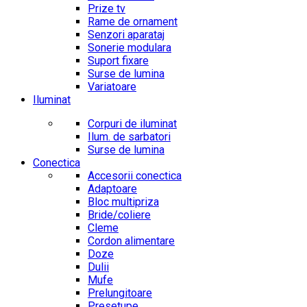
Prize tv
Rame de ornament
Senzori aparataj
Sonerie modulara
Suport fixare
Surse de lumina
Variatoare
Iluminat
Corpuri de iluminat
Ilum. de sarbatori
Surse de lumina
Conectica
Accesorii conectica
Adaptoare
Bloc multipriza
Bride/coliere
Cleme
Cordon alimentare
Doze
Dulii
Mufe
Prelungitoare
Presetupe