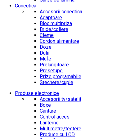
Conectica
Accesorii conectica
Adaptoare
Bloc multipriza
Bride/coliere
Cleme
Cordon alimentare
Doze
Dulii
Mufe
Prelungitoare
Presetupe
Prize programabile
Stechere/cuple
Produse electronice
Accesorii tv/satelit
Boxe
Cantare
Control acces
Lanterne
Multimetre/testere
Produse cu LCD