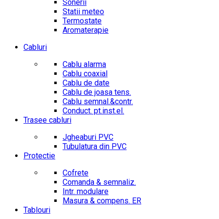
Sonerii
Statii meteo
Termostate
Aromaterapie
Cabluri
Cablu alarma
Cablu coaxial
Cablu de date
Cablu de joasa tens.
Cablu semnal.&contr.
Conduct. pt.inst.el.
Trasee cabluri
Jgheaburi PVC
Tubulatura din PVC
Protectie
Cofrete
Comanda & semnaliz.
Intr. modulare
Masura & compens. ER
Tablouri