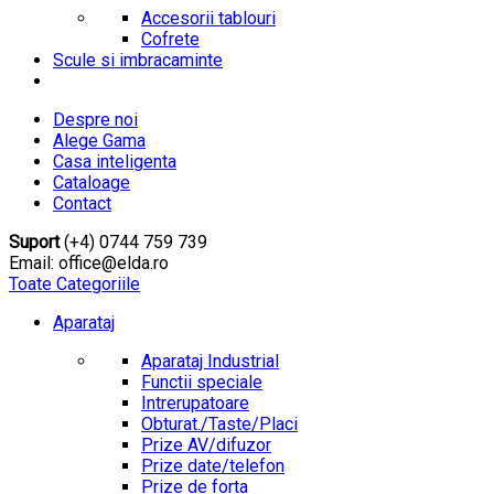
Accesorii tablouri
Cofrete
Scule si imbracaminte
Despre noi
Alege Gama
Casa inteligenta
Cataloage
Contact
Suport
(+4) 0744 759 739
Email: office@elda.ro
Toate Categoriile
Aparataj
Aparataj Industrial
Functii speciale
Intrerupatoare
Obturat./Taste/Placi
Prize AV/difuzor
Prize date/telefon
Prize de forta