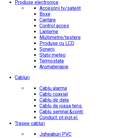
Produse electronice
Accesorii tv/satelit
Boxe
Cantare
Control acces
Lanterne
Multimetre/testere
Produse cu LCD
Sonerii
Statii meteo
Termostate
Aromaterapie
Cabluri
Cablu alarma
Cablu coaxial
Cablu de date
Cablu de joasa tens.
Cablu semnal.&contr.
Conduct. pt.inst.el.
Trasee cabluri
Jgheaburi PVC