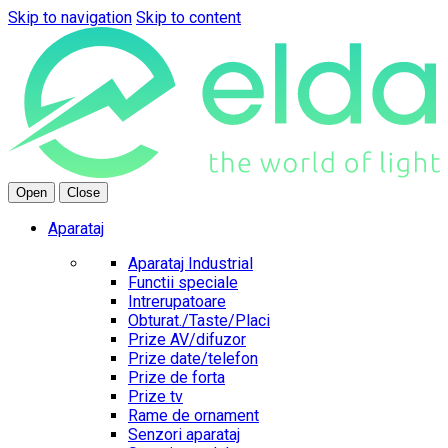
Skip to navigation
Skip to content
Open
Close
Aparataj
Aparataj Industrial
Functii speciale
Intrerupatoare
Obturat./Taste/Placi
Prize AV/difuzor
Prize date/telefon
Prize de forta
Prize tv
Rame de ornament
Senzori aparataj