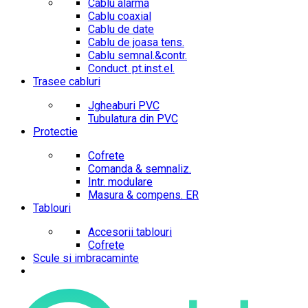
Cablu alarma
Cablu coaxial
Cablu de date
Cablu de joasa tens.
Cablu semnal.&contr.
Conduct. pt.inst.el.
Trasee cabluri
Jgheaburi PVC
Tubulatura din PVC
Protectie
Cofrete
Comanda & semnaliz.
Intr. modulare
Masura & compens. ER
Tablouri
Accesorii tablouri
Cofrete
Scule si imbracaminte