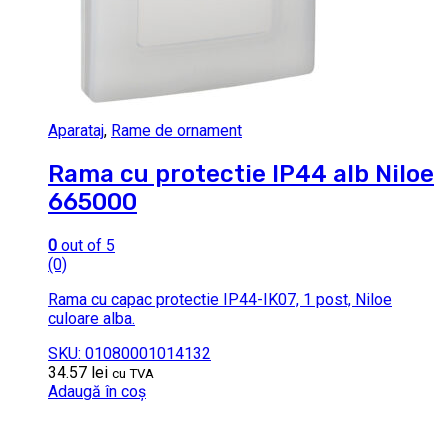
Aparataj
,
Rame de ornament
Rama cu protectie IP44 alb Niloe
665000
0
out of 5
(0)
Rama cu capac protectie IP44-IK07, 1 post, Niloe
culoare alba.
SKU: 01080001014132
34.57
lei
cu TVA
Adaugă în coș