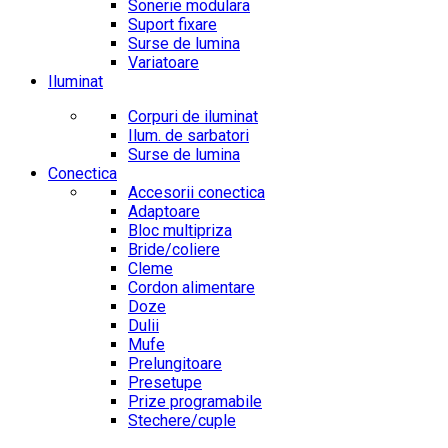
Sonerie modulara
Suport fixare
Surse de lumina
Variatoare
Iluminat
Corpuri de iluminat
Ilum. de sarbatori
Surse de lumina
Conectica
Accesorii conectica
Adaptoare
Bloc multipriza
Bride/coliere
Cleme
Cordon alimentare
Doze
Dulii
Mufe
Prelungitoare
Presetupe
Prize programabile
Stechere/cuple