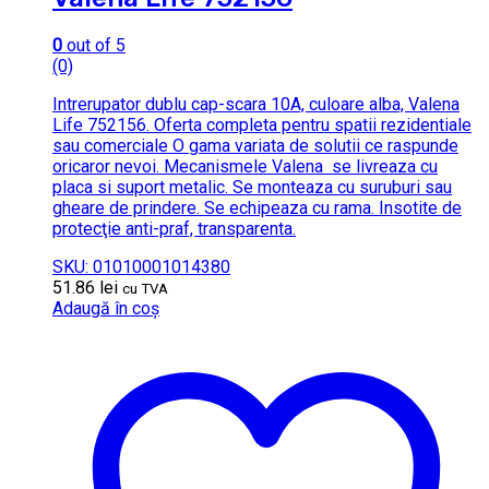
0
out of 5
(0)
Intrerupator dublu cap-scara 10A, culoare alba, Valena
Life 752156. Oferta completa pentru spatii rezidentiale
sau comerciale O gama variata de solutii ce raspunde
oricaror nevoi. Mecanismele Valena se livreaza cu
placa si suport metalic. Se monteaza cu suruburi sau
gheare de prindere. Se echipeaza cu rama. Insotite de
protecţie anti-praf, transparenta.
SKU: 01010001014380
51.86
lei
cu TVA
Adaugă în coș