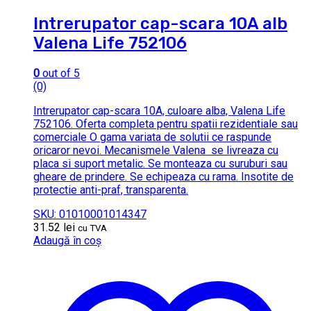
Intrerupator cap-scara 10A alb
Valena Life 752106
0
out of 5
(0)
Intrerupator cap-scara 10A, culoare alba, Valena Life
752106. Oferta completa pentru spatii rezidentiale sau
comerciale O gama variata de solutii ce raspunde
oricaror nevoi. Mecanismele Valena se livreaza cu
placa si suport metalic. Se monteaza cu suruburi sau
gheare de prindere. Se echipeaza cu rama. Insotite de
protectie anti-praf, transparenta.
SKU: 01010001014347
31.52
lei
cu TVA
Adaugă în coș