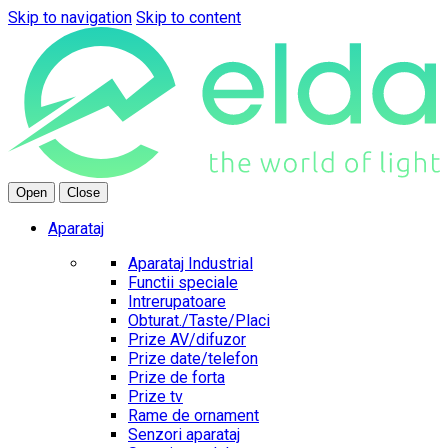
Skip to navigation
Skip to content
Open
Close
Aparataj
Aparataj Industrial
Functii speciale
Intrerupatoare
Obturat./Taste/Placi
Prize AV/difuzor
Prize date/telefon
Prize de forta
Prize tv
Rame de ornament
Senzori aparataj