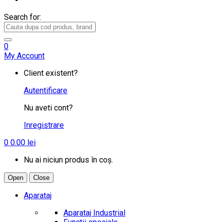
Search for:
0
My Account
Client existent?
Autentificare
Nu aveti cont?
Inregistrare
0
0.00
lei
Nu ai niciun produs în coș.
Open
Close
Aparataj
Aparataj Industrial