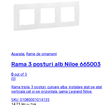
Aparataj
,
Rame de ornament
Rama 3 posturi alb Niloe 665003
0
out of 5
(0)
Rama tripla, 3 posturi, culoare alba, instalare atat pe atat
verticala cat si pe orizontala, gama Legrand Niloe.
SKU: 01080001014135
14.23
lei
cu TVA