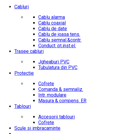
Cabluri
Cablu alarma
Cablu coaxial
Cablu de date
Cablu de joasa tens.
Cablu semnal.&contr.
Conduct. pt.inst.el.
Trasee cabluri
Jgheaburi PVC
Tubulatura din PVC
Protectie
Cofrete
Comanda & semnaliz.
Intr. modulare
Masura & compens. ER
Tablouri
Accesorii tablouri
Cofrete
Scule si imbracaminte