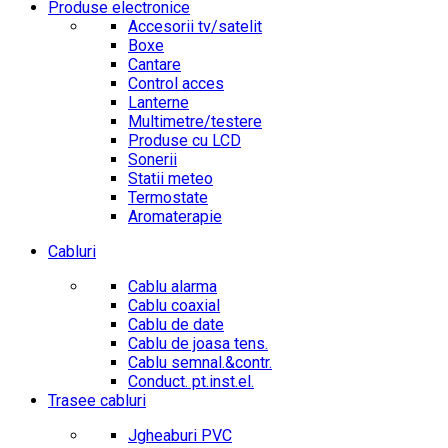
Produse electronice
Accesorii tv/satelit
Boxe
Cantare
Control acces
Lanterne
Multimetre/testere
Produse cu LCD
Sonerii
Statii meteo
Termostate
Aromaterapie
Cabluri
Cablu alarma
Cablu coaxial
Cablu de date
Cablu de joasa tens.
Cablu semnal.&contr.
Conduct. pt.inst.el.
Trasee cabluri
Jgheaburi PVC