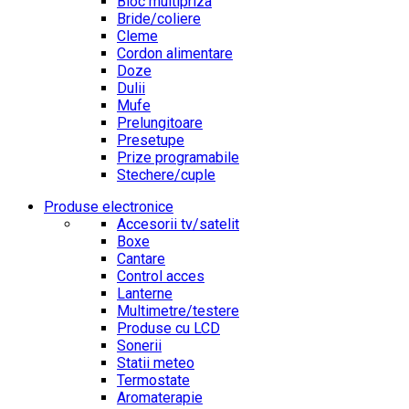
Bloc multipriza
Bride/coliere
Cleme
Cordon alimentare
Doze
Dulii
Mufe
Prelungitoare
Presetupe
Prize programabile
Stechere/cuple
Produse electronice
Accesorii tv/satelit
Boxe
Cantare
Control acces
Lanterne
Multimetre/testere
Produse cu LCD
Sonerii
Statii meteo
Termostate
Aromaterapie