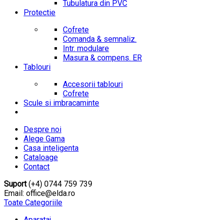
Tubulatura din PVC
Protectie
Cofrete
Comanda & semnaliz.
Intr. modulare
Masura & compens. ER
Tablouri
Accesorii tablouri
Cofrete
Scule si imbracaminte
Despre noi
Alege Gama
Casa inteligenta
Cataloage
Contact
Suport
(+4) 0744 759 739
Email: office@elda.ro
Toate Categoriile
Aparataj