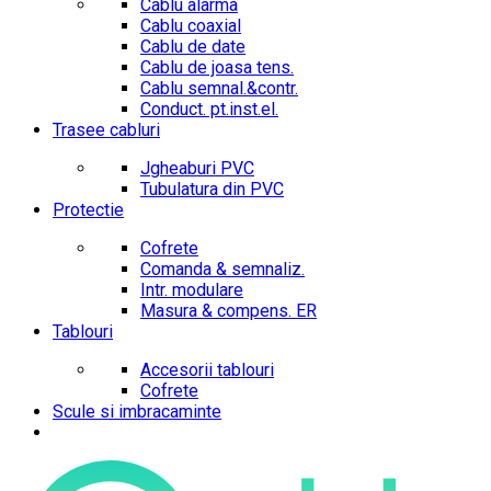
Cablu alarma
Cablu coaxial
Cablu de date
Cablu de joasa tens.
Cablu semnal.&contr.
Conduct. pt.inst.el.
Trasee cabluri
Jgheaburi PVC
Tubulatura din PVC
Protectie
Cofrete
Comanda & semnaliz.
Intr. modulare
Masura & compens. ER
Tablouri
Accesorii tablouri
Cofrete
Scule si imbracaminte