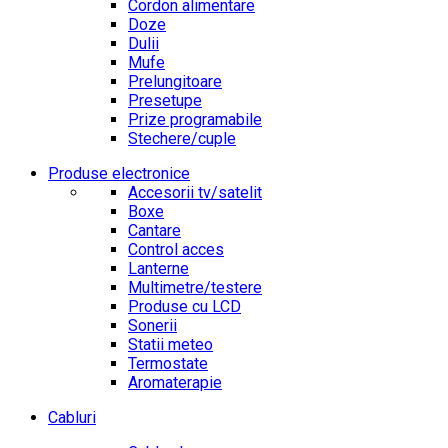
Cordon alimentare
Doze
Dulii
Mufe
Prelungitoare
Presetupe
Prize programabile
Stechere/cuple
Produse electronice
Accesorii tv/satelit
Boxe
Cantare
Control acces
Lanterne
Multimetre/testere
Produse cu LCD
Sonerii
Statii meteo
Termostate
Aromaterapie
Cabluri