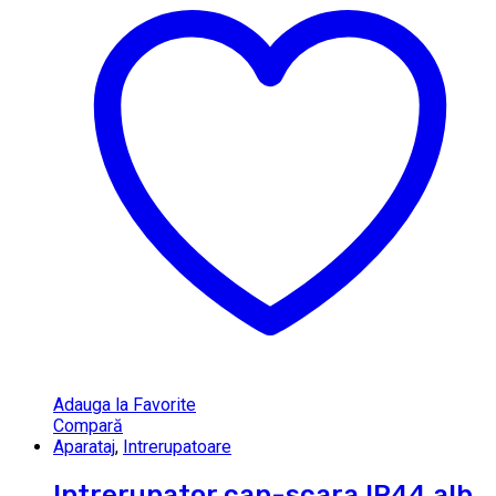
Adauga la Favorite
Compară
Aparataj
,
Intrerupatoare
Intrerupator cap-scara IP44 alb