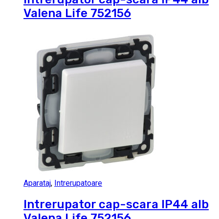
Valena Life 752156
Aparataj
,
Intrerupatoare
Intrerupator cap-scara IP44 alb
Valena Life 752156