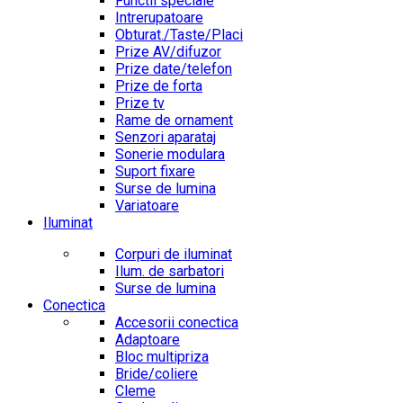
Functii speciale
Intrerupatoare
Obturat./Taste/Placi
Prize AV/difuzor
Prize date/telefon
Prize de forta
Prize tv
Rame de ornament
Senzori aparataj
Sonerie modulara
Suport fixare
Surse de lumina
Variatoare
Iluminat
Corpuri de iluminat
Ilum. de sarbatori
Surse de lumina
Conectica
Accesorii conectica
Adaptoare
Bloc multipriza
Bride/coliere
Cleme