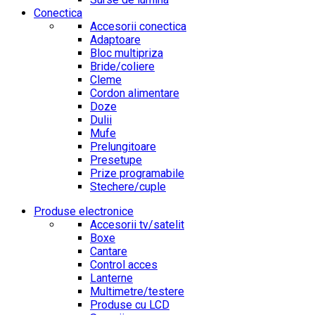
Conectica
Accesorii conectica
Adaptoare
Bloc multipriza
Bride/coliere
Cleme
Cordon alimentare
Doze
Dulii
Mufe
Prelungitoare
Presetupe
Prize programabile
Stechere/cuple
Produse electronice
Accesorii tv/satelit
Boxe
Cantare
Control acces
Lanterne
Multimetre/testere
Produse cu LCD