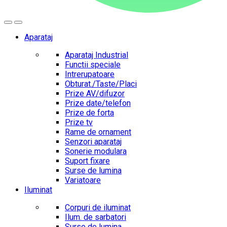
Aparataj
Aparataj Industrial
Functii speciale
Intrerupatoare
Obturat./Taste/Placi
Prize AV/difuzor
Prize date/telefon
Prize de forta
Prize tv
Rame de ornament
Senzori aparataj
Sonerie modulara
Suport fixare
Surse de lumina
Variatoare
Iluminat
Corpuri de iluminat
Ilum. de sarbatori
Surse de lumina