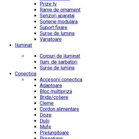
Prize tv
Rame de ornament
Senzori aparataj
Sonerie modulara
Suport fixare
Surse de lumina
Variatoare
Iluminat
Corpuri de iluminat
Ilum. de sarbatori
Surse de lumina
Conectica
Accesorii conectica
Adaptoare
Bloc multipriza
Bride/coliere
Cleme
Cordon alimentare
Doze
Dulii
Mufe
Prelungitoare
Presetupe