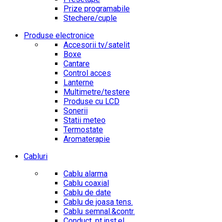
Prize programabile
Stechere/cuple
Produse electronice
Accesorii tv/satelit
Boxe
Cantare
Control acces
Lanterne
Multimetre/testere
Produse cu LCD
Sonerii
Statii meteo
Termostate
Aromaterapie
Cabluri
Cablu alarma
Cablu coaxial
Cablu de date
Cablu de joasa tens.
Cablu semnal.&contr.
Conduct. pt.inst.el.