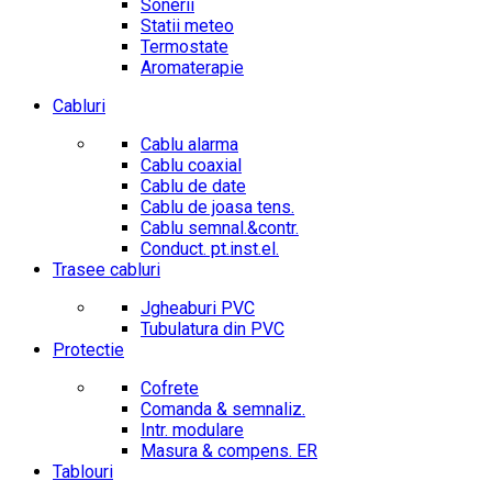
Sonerii
Statii meteo
Termostate
Aromaterapie
Cabluri
Cablu alarma
Cablu coaxial
Cablu de date
Cablu de joasa tens.
Cablu semnal.&contr.
Conduct. pt.inst.el.
Trasee cabluri
Jgheaburi PVC
Tubulatura din PVC
Protectie
Cofrete
Comanda & semnaliz.
Intr. modulare
Masura & compens. ER
Tablouri