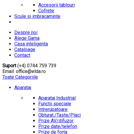
Accesorii tablouri
Cofrete
Scule si imbracaminte
Despre noi
Alege Gama
Casa inteligenta
Cataloage
Contact
Suport
(+4) 0744 759 739
Email: office@elda.ro
Toate Categoriile
Aparataj
Aparataj Industrial
Functii speciale
Intrerupatoare
Obturat./Taste/Placi
Prize AV/difuzor
Prize date/telefon
Prize de forta