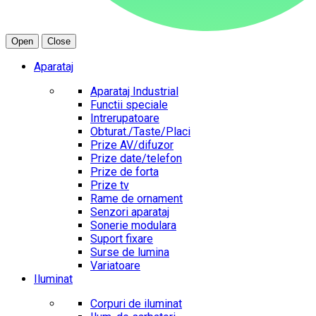
Open
Close
Aparataj
Aparataj Industrial
Functii speciale
Intrerupatoare
Obturat./Taste/Placi
Prize AV/difuzor
Prize date/telefon
Prize de forta
Prize tv
Rame de ornament
Senzori aparataj
Sonerie modulara
Suport fixare
Surse de lumina
Variatoare
Iluminat
Corpuri de iluminat