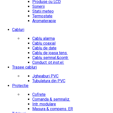
Produse cu LCD
Sonerii
Statii meteo
Termostate
Aromaterapie
Cabluri
Cablu alarma
Cablu coaxial
Cablu de date
Cablu de joasa tens.
Cablu semnal.&contr.
Conduct. pt.inst.el.
Trasee cabluri
Jgheaburi PVC
Tubulatura din PVC
Protectie
Cofrete
Comanda & semnaliz.
Intr. modulare
Masura & compens. ER