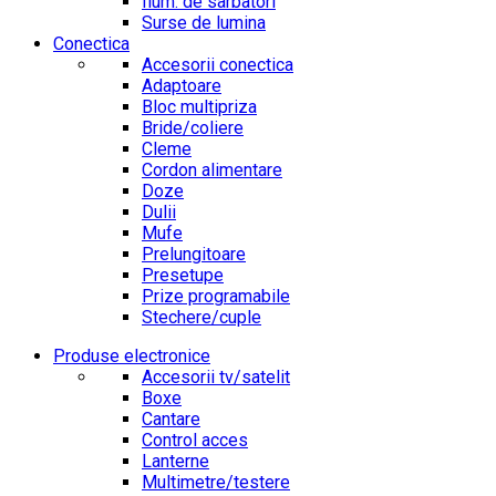
Ilum. de sarbatori
Surse de lumina
Conectica
Accesorii conectica
Adaptoare
Bloc multipriza
Bride/coliere
Cleme
Cordon alimentare
Doze
Dulii
Mufe
Prelungitoare
Presetupe
Prize programabile
Stechere/cuple
Produse electronice
Accesorii tv/satelit
Boxe
Cantare
Control acces
Lanterne
Multimetre/testere