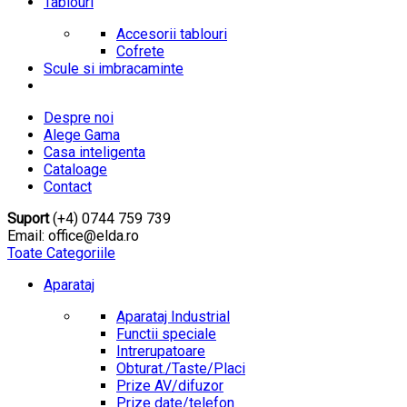
Tablouri
Accesorii tablouri
Cofrete
Scule si imbracaminte
Despre noi
Alege Gama
Casa inteligenta
Cataloage
Contact
Suport
(+4) 0744 759 739
Email: office@elda.ro
Toate Categoriile
Aparataj
Aparataj Industrial
Functii speciale
Intrerupatoare
Obturat./Taste/Placi
Prize AV/difuzor
Prize date/telefon