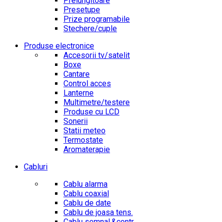
Prelungitoare
Presetupe
Prize programabile
Stechere/cuple
Produse electronice
Accesorii tv/satelit
Boxe
Cantare
Control acces
Lanterne
Multimetre/testere
Produse cu LCD
Sonerii
Statii meteo
Termostate
Aromaterapie
Cabluri
Cablu alarma
Cablu coaxial
Cablu de date
Cablu de joasa tens.
Cablu semnal.&contr.