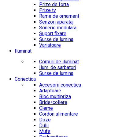
Prize de forta
Prize tv
Rame de ornament
Senzori aparataj
Sonerie modulara
Suport fixare
Surse de lumina
Variatoare
Iluminat
Corpuri de iluminat
Ilum. de sarbatori
Surse de lumina
Conectica
Accesorii conectica
Adaptoare
Bloc multipriza
Bride/coliere
Cleme
Cordon alimentare
Doze
Dulii
Mufe