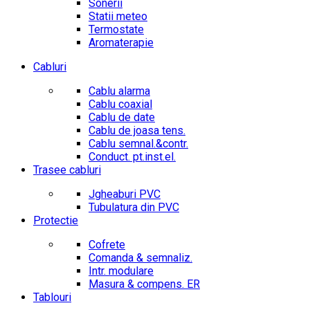
Sonerii
Statii meteo
Termostate
Aromaterapie
Cabluri
Cablu alarma
Cablu coaxial
Cablu de date
Cablu de joasa tens.
Cablu semnal.&contr.
Conduct. pt.inst.el.
Trasee cabluri
Jgheaburi PVC
Tubulatura din PVC
Protectie
Cofrete
Comanda & semnaliz.
Intr. modulare
Masura & compens. ER
Tablouri