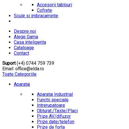
Accesorii tablouri
Cofrete
Scule si imbracaminte
Despre noi
Alege Gama
Casa inteligenta
Cataloage
Contact
Suport
(+4) 0744 759 739
Email: office@elda.ro
Toate Categoriile
Aparataj
Aparataj Industrial
Functii speciale
Intrerupatoare
Obturat./Taste/Placi
Prize AV/difuzor
Prize date/telefon
Prize de forta