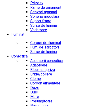
Prize tv
Rame de ornament
Senzori aparataj
Sonerie modulara
Suport fixare
Surse de lumina
Variatoare
Iluminat
Corpuri de iluminat
Ilum. de sarbatori
Surse de lumina
Conectica
Accesorii conectica
Adaptoare
Bloc multipriza
Bride/coliere
Cleme
Cordon alimentare
Doze
Dulii
Mufe
Prelungitoare
Presetupe