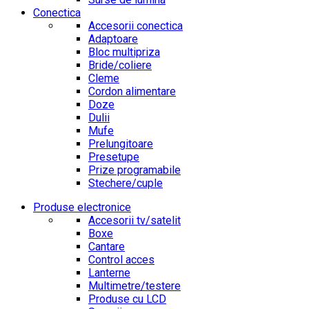
Conectica
Accesorii conectica
Adaptoare
Bloc multipriza
Bride/coliere
Cleme
Cordon alimentare
Doze
Dulii
Mufe
Prelungitoare
Presetupe
Prize programabile
Stechere/cuple
Produse electronice
Accesorii tv/satelit
Boxe
Cantare
Control acces
Lanterne
Multimetre/testere
Produse cu LCD