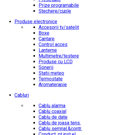
Prize programabile
Stechere/cuple
Produse electronice
Accesorii tv/satelit
Boxe
Cantare
Control acces
Lanterne
Multimetre/testere
Produse cu LCD
Sonerii
Statii meteo
Termostate
Aromaterapie
Cabluri
Cablu alarma
Cablu coaxial
Cablu de date
Cablu de joasa tens.
Cablu semnal.&contr.
Conduct. pt.inst.el.