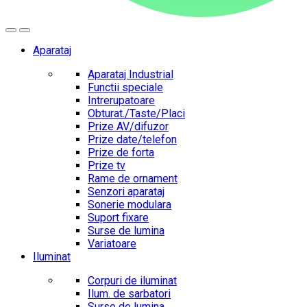
Aparataj
Aparataj Industrial
Functii speciale
Intrerupatoare
Obturat./Taste/Placi
Prize AV/difuzor
Prize date/telefon
Prize de forta
Prize tv
Rame de ornament
Senzori aparataj
Sonerie modulara
Suport fixare
Surse de lumina
Variatoare
Iluminat
Corpuri de iluminat
Ilum. de sarbatori
Surse de lumina