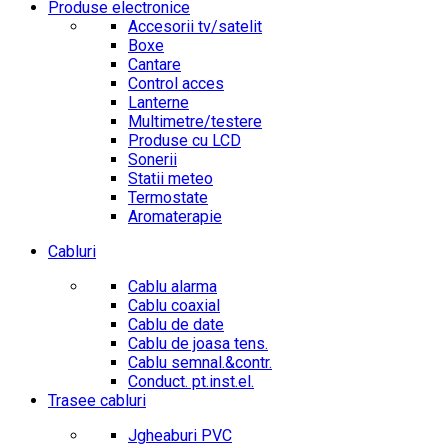
Produse electronice
Accesorii tv/satelit
Boxe
Cantare
Control acces
Lanterne
Multimetre/testere
Produse cu LCD
Sonerii
Statii meteo
Termostate
Aromaterapie
Cabluri
Cablu alarma
Cablu coaxial
Cablu de date
Cablu de joasa tens.
Cablu semnal.&contr.
Conduct. pt.inst.el.
Trasee cabluri
Jgheaburi PVC