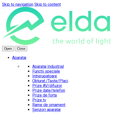
Skip to navigation
Skip to content
Open
Close
Aparataj
Aparataj Industrial
Functii speciale
Intrerupatoare
Obturat./Taste/Placi
Prize AV/difuzor
Prize date/telefon
Prize de forta
Prize tv
Rame de ornament
Senzori aparataj