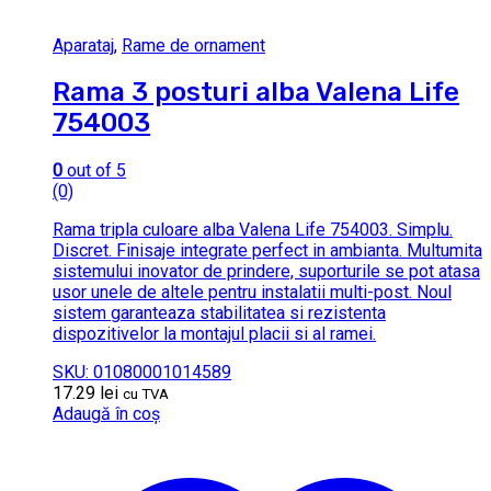
Aparataj
,
Rame de ornament
Rama 3 posturi alba Valena Life
754003
0
out of 5
(0)
Rama tripla culoare alba Valena Life 754003. Simplu.
Discret. Finisaje integrate perfect in ambianta. Multumita
sistemului inovator de prindere, suporturile se pot atasa
usor unele de altele pentru instalatii multi-post. Noul
sistem garanteaza stabilitatea si rezistenta
dispozitivelor la montajul placii si al ramei.
SKU: 01080001014589
17.29
lei
cu TVA
Adaugă în coș