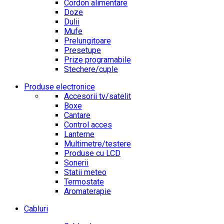
Cordon alimentare
Doze
Dulii
Mufe
Prelungitoare
Presetupe
Prize programabile
Stechere/cuple
Produse electronice
Accesorii tv/satelit
Boxe
Cantare
Control acces
Lanterne
Multimetre/testere
Produse cu LCD
Sonerii
Statii meteo
Termostate
Aromaterapie
Cabluri