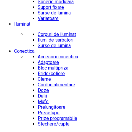
Sonerie modulara
Suport fixare
Surse de lumina
Variatoare
Iluminat
Corpuri de iluminat
Ilum. de sarbatori
Surse de lumina
Conectica
Accesorii conectica
Adaptoare
Bloc multipriza
Bride/coliere
Cleme
Cordon alimentare
Doze
Dulii
Mufe
Prelungitoare
Presetupe
Prize programabile
Stechere/cuple