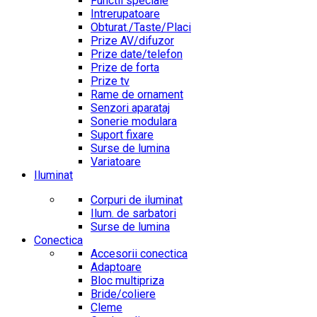
Functii speciale
Intrerupatoare
Obturat./Taste/Placi
Prize AV/difuzor
Prize date/telefon
Prize de forta
Prize tv
Rame de ornament
Senzori aparataj
Sonerie modulara
Suport fixare
Surse de lumina
Variatoare
Iluminat
Corpuri de iluminat
Ilum. de sarbatori
Surse de lumina
Conectica
Accesorii conectica
Adaptoare
Bloc multipriza
Bride/coliere
Cleme