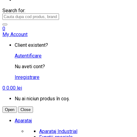
Search for:
0
My Account
Client existent?
Autentificare
Nu aveti cont?
Inregistrare
0
0.00
lei
Nu ai niciun produs în coș.
Open
Close
Aparataj
Aparataj Industrial