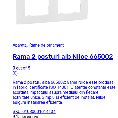
Aparataj
,
Rame de ornament
Rama 2 posturi alb Niloe 665002
0
out of 5
(0)
Rama 2 posturi, alba 665002; Gama Niloe este produsa
in fabrici certificate ISO 14001. O atentie constanta este
acordata impactului asupra mediului din fiecare
activitate unica. Simplu si eficient de instalat, Niloe
asigura instalarea eficienta.
SKU: 01080001014134
9.15
lei
cu TVA