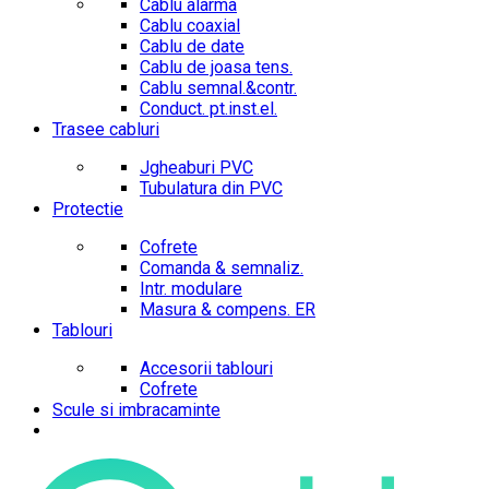
Cablu alarma
Cablu coaxial
Cablu de date
Cablu de joasa tens.
Cablu semnal.&contr.
Conduct. pt.inst.el.
Trasee cabluri
Jgheaburi PVC
Tubulatura din PVC
Protectie
Cofrete
Comanda & semnaliz.
Intr. modulare
Masura & compens. ER
Tablouri
Accesorii tablouri
Cofrete
Scule si imbracaminte