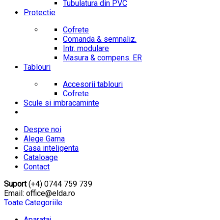
Tubulatura din PVC
Protectie
Cofrete
Comanda & semnaliz.
Intr. modulare
Masura & compens. ER
Tablouri
Accesorii tablouri
Cofrete
Scule si imbracaminte
Despre noi
Alege Gama
Casa inteligenta
Cataloage
Contact
Suport
(+4) 0744 759 739
Email: office@elda.ro
Toate Categoriile
Aparataj