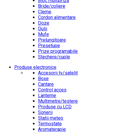
Bloc multipriza
Bride/coliere
Cleme
Cordon alimentare
Doze
Dulii
Mufe
Prelungitoare
Presetupe
Prize programabile
Stechere/cuple
Produse electronice
Accesorii tv/satelit
Boxe
Cantare
Control acces
Lanterne
Multimetre/testere
Produse cu LCD
Sonerii
Statii meteo
Termostate
Aromaterapie