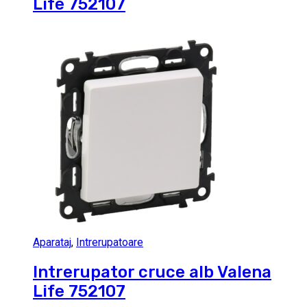
Life 752107
Aparataj
,
Intrerupatoare
Intrerupator cruce alb Valena
Life 752107