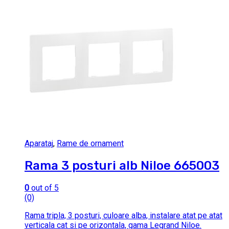
Aparataj
,
Rame de ornament
Rama 3 posturi alb Niloe 665003
0
out of 5
(0)
Rama tripla, 3 posturi, culoare alba, instalare atat pe atat
verticala cat si pe orizontala, gama Legrand Niloe.