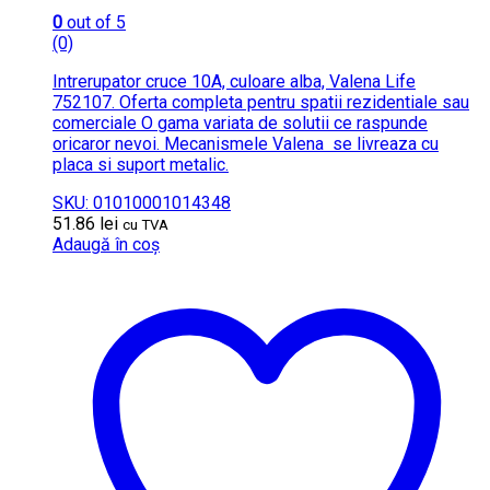
0
out of 5
(0)
Intrerupator cruce 10A, culoare alba, Valena Life
752107. Oferta completa pentru spatii rezidentiale sau
comerciale O gama variata de solutii ce raspunde
oricaror nevoi. Mecanismele Valena se livreaza cu
placa si suport metalic.
SKU: 01010001014348
51.86
lei
cu TVA
Adaugă în coș