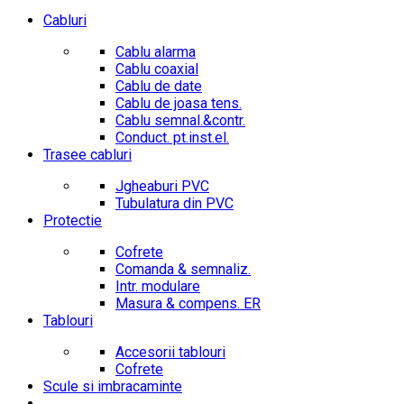
Cabluri
Cablu alarma
Cablu coaxial
Cablu de date
Cablu de joasa tens.
Cablu semnal.&contr.
Conduct. pt.inst.el.
Trasee cabluri
Jgheaburi PVC
Tubulatura din PVC
Protectie
Cofrete
Comanda & semnaliz.
Intr. modulare
Masura & compens. ER
Tablouri
Accesorii tablouri
Cofrete
Scule si imbracaminte