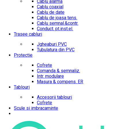
Cablu alarma
Cablu coaxial
Cablu de date
Cablu de joasa tens.
Cablu semnal.&contr.
Conduct. pt.inst.el.
Trasee cabluri
Jgheaburi PVC
Tubulatura din PVC
Protectie
Cofrete
Comanda & semnaliz.
Intr. modulare
Masura & compens. ER
Tablouri
Accesorii tablouri
Cofrete
Scule si imbracaminte