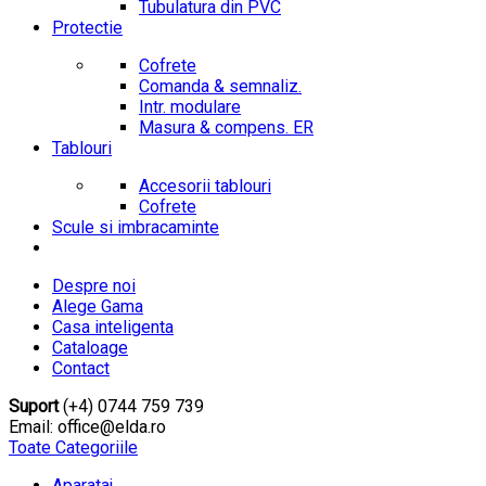
Tubulatura din PVC
Protectie
Cofrete
Comanda & semnaliz.
Intr. modulare
Masura & compens. ER
Tablouri
Accesorii tablouri
Cofrete
Scule si imbracaminte
Despre noi
Alege Gama
Casa inteligenta
Cataloage
Contact
Suport
(+4) 0744 759 739
Email: office@elda.ro
Toate Categoriile
Aparataj