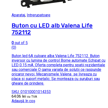
Aparataj
,
Intrerupatoare
Buton cu LED alb Valena Life
752112
0
out of 5
(0)
Buton led 6A culoare alba Valena Life 752112. Buton
inversor cu lumina de control Borne automate Echipat cu
LED 0.15 mA. Oferta completa pentru spatii rezidentiale
sau comerciale O gama variata de solutii ce raspunde
oricaror nevoi. Mecanismele Valena se livreaza cu
placa si suport metalic. Se monteaza cu suruburi sau
gheare de prindere.
SKU: 01010001014353
64.06
lei
cu TVA
Adaugă în coș