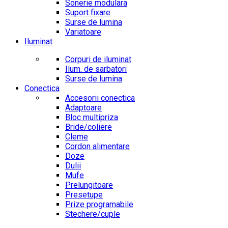
Sonerie modulara
Suport fixare
Surse de lumina
Variatoare
Iluminat
Corpuri de iluminat
Ilum. de sarbatori
Surse de lumina
Conectica
Accesorii conectica
Adaptoare
Bloc multipriza
Bride/coliere
Cleme
Cordon alimentare
Doze
Dulii
Mufe
Prelungitoare
Presetupe
Prize programabile
Stechere/cuple