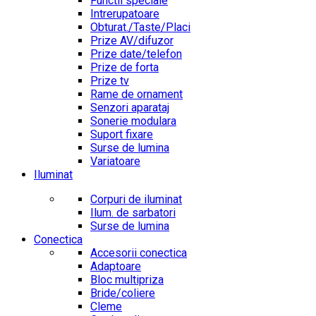
Functii speciale
Intrerupatoare
Obturat./Taste/Placi
Prize AV/difuzor
Prize date/telefon
Prize de forta
Prize tv
Rame de ornament
Senzori aparataj
Sonerie modulara
Suport fixare
Surse de lumina
Variatoare
Iluminat
Corpuri de iluminat
Ilum. de sarbatori
Surse de lumina
Conectica
Accesorii conectica
Adaptoare
Bloc multipriza
Bride/coliere
Cleme