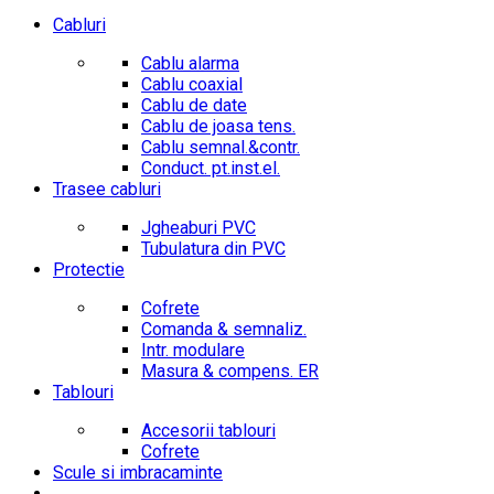
Cabluri
Cablu alarma
Cablu coaxial
Cablu de date
Cablu de joasa tens.
Cablu semnal.&contr.
Conduct. pt.inst.el.
Trasee cabluri
Jgheaburi PVC
Tubulatura din PVC
Protectie
Cofrete
Comanda & semnaliz.
Intr. modulare
Masura & compens. ER
Tablouri
Accesorii tablouri
Cofrete
Scule si imbracaminte