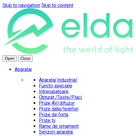
Skip to navigation
Skip to content
Open
Close
Aparataj
Aparataj Industrial
Functii speciale
Intrerupatoare
Obturat./Taste/Placi
Prize AV/difuzor
Prize date/telefon
Prize de forta
Prize tv
Rame de ornament
Senzori aparataj