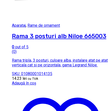
Aparataj
,
Rame de ornament
Rama 3 posturi alb Niloe 665003
0
out of 5
(0)
Rama tripla, 3 posturi, culoare alba, instalare atat pe atat
verticala cat si pe orizontala, gama Legrand Niloe.
SKU: 01080001014135
14.23
lei
cu TVA
Adaugă în coș