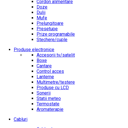
Cordon alimentare
Doze
Dulii
Mufe
Prelungitoare
Presetupe
Prize programabile
Stechere/cuple
Produse electronice
Accesorii tv/satelit
Boxe
Cantare
Control acces
Lanterne
Multimetre/testere
Produse cu LCD
Sonerii
Statii meteo
Termostate
Aromaterapie
Cabluri