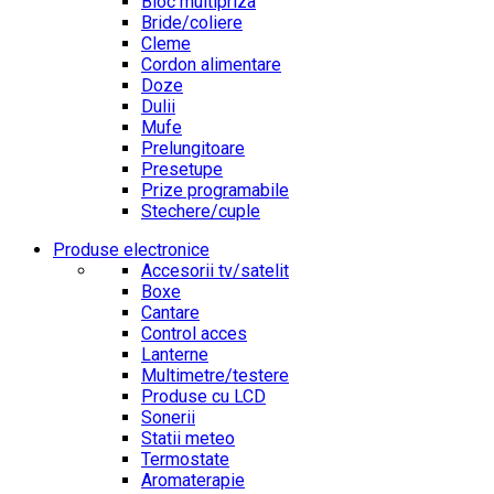
Bloc multipriza
Bride/coliere
Cleme
Cordon alimentare
Doze
Dulii
Mufe
Prelungitoare
Presetupe
Prize programabile
Stechere/cuple
Produse electronice
Accesorii tv/satelit
Boxe
Cantare
Control acces
Lanterne
Multimetre/testere
Produse cu LCD
Sonerii
Statii meteo
Termostate
Aromaterapie