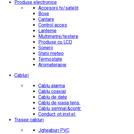
Produse electronice
Accesorii tv/satelit
Boxe
Cantare
Control acces
Lanterne
Multimetre/testere
Produse cu LCD
Sonerii
Statii meteo
Termostate
Aromaterapie
Cabluri
Cablu alarma
Cablu coaxial
Cablu de date
Cablu de joasa tens.
Cablu semnal.&contr.
Conduct. pt.inst.el.
Trasee cabluri
Jgheaburi PVC