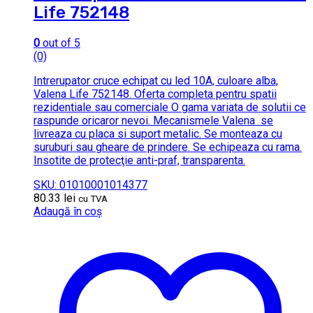
Life 752148
0
out of 5
(0)
Intrerupator cruce echipat cu led 10A, culoare alba,
Valena Life 752148. Oferta completa pentru spatii
rezidentiale sau comerciale O gama variata de solutii ce
raspunde oricaror nevoi. Mecanismele Valena se
livreaza cu placa si suport metalic. Se monteaza cu
suruburi sau gheare de prindere. Se echipeaza cu rama.
Insotite de protecţie anti-praf, transparenta.
SKU: 01010001014377
80.33
lei
cu TVA
Adaugă în coș