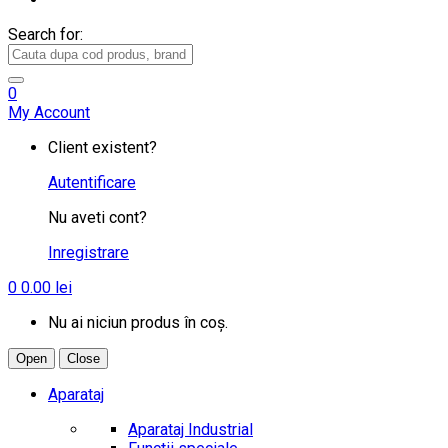
Search for:
0
My Account
Client existent?
Autentificare
Nu aveti cont?
Inregistrare
0
0.00
lei
Nu ai niciun produs în coș.
Open
Close
Aparataj
Aparataj Industrial