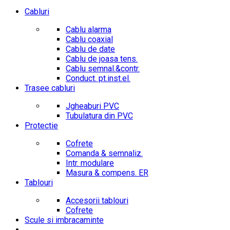
Cabluri
Cablu alarma
Cablu coaxial
Cablu de date
Cablu de joasa tens.
Cablu semnal.&contr.
Conduct. pt.inst.el.
Trasee cabluri
Jgheaburi PVC
Tubulatura din PVC
Protectie
Cofrete
Comanda & semnaliz.
Intr. modulare
Masura & compens. ER
Tablouri
Accesorii tablouri
Cofrete
Scule si imbracaminte