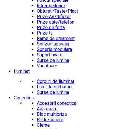
Functii speciale
Intrerupatoare
Obturat./Taste/Placi
Prize AV/difuzor
Prize date/telefon
Prize de forta
Prize tv
Rame de ornament
Senzori aparataj
Sonerie modulara
Suport fixare
Surse de lumina
Variatoare
Iluminat
Corpuri de iluminat
Ilum. de sarbatori
Surse de lumina
Conectica
Accesorii conectica
Adaptoare
Bloc multipriza
Bride/coliere
Cleme