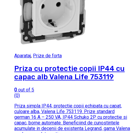
Aparataj
,
Prize de forta
Priza cu protectie copii IP44 cu
capac alb Valena Life 753119
0
out of 5
(0)
Priza simpla IP44, protectie copii echipata cu capat,
culoare alba, Valena Life 753119. Prize standard
german 16 A – 250 VA, IP44 Schuko 2P cu protectie si
capac, borne automate. Beneficiind de cunostintele
acumulate in decenii de existenta Legrand, gama Valena