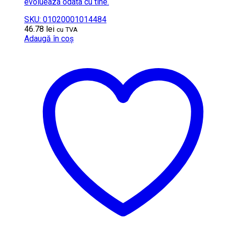
evolueaza odata cu tine.
SKU: 01020001014484
46.78
lei
cu TVA
Adaugă în coș