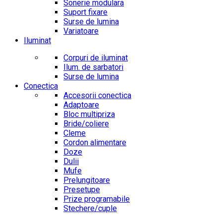
Sonerie modulara
Suport fixare
Surse de lumina
Variatoare
Iluminat
Corpuri de iluminat
Ilum. de sarbatori
Surse de lumina
Conectica
Accesorii conectica
Adaptoare
Bloc multipriza
Bride/coliere
Cleme
Cordon alimentare
Doze
Dulii
Mufe
Prelungitoare
Presetupe
Prize programabile
Stechere/cuple