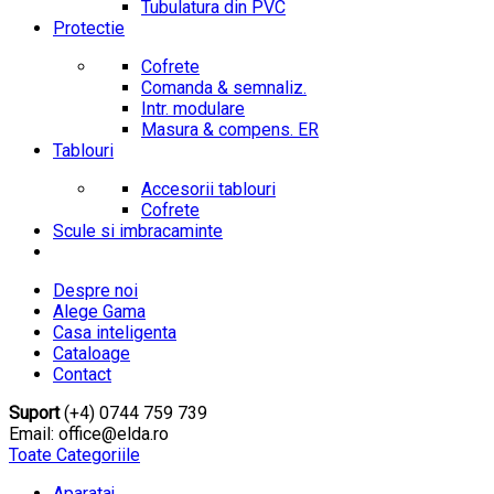
Tubulatura din PVC
Protectie
Cofrete
Comanda & semnaliz.
Intr. modulare
Masura & compens. ER
Tablouri
Accesorii tablouri
Cofrete
Scule si imbracaminte
Despre noi
Alege Gama
Casa inteligenta
Cataloage
Contact
Suport
(+4) 0744 759 739
Email: office@elda.ro
Toate Categoriile
Aparataj