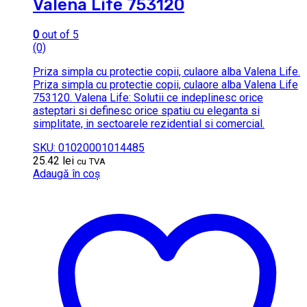
Valena Life 753120
0
out of 5
(0)
Priza simpla cu protectie copii, culaore alba Valena Life.
Priza simpla cu protectie copii, culaore alba Valena Life
753120. Valena Life: Solutii ce indeplinesc orice
asteptari si definesc orice spatiu cu eleganta si
simplitate, in sectoarele rezidential si comercial.
SKU: 01020001014485
25.42
lei
cu TVA
Adaugă în coș