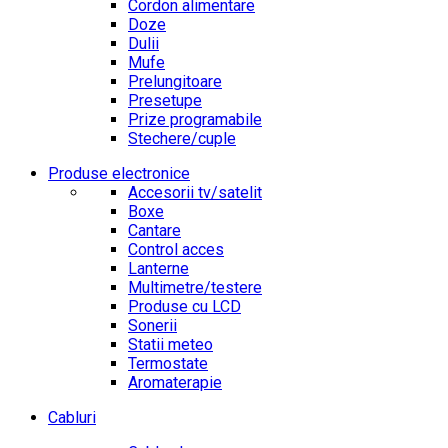
Cordon alimentare
Doze
Dulii
Mufe
Prelungitoare
Presetupe
Prize programabile
Stechere/cuple
Produse electronice
Accesorii tv/satelit
Boxe
Cantare
Control acces
Lanterne
Multimetre/testere
Produse cu LCD
Sonerii
Statii meteo
Termostate
Aromaterapie
Cabluri