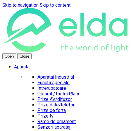
Skip to navigation
Skip to content
Open
Close
Aparataj
Aparataj Industrial
Functii speciale
Intrerupatoare
Obturat./Taste/Placi
Prize AV/difuzor
Prize date/telefon
Prize de forta
Prize tv
Rame de ornament
Senzori aparataj