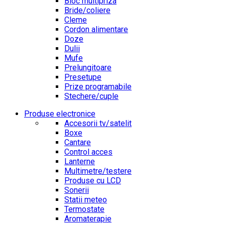
Bloc multipriza
Bride/coliere
Cleme
Cordon alimentare
Doze
Dulii
Mufe
Prelungitoare
Presetupe
Prize programabile
Stechere/cuple
Produse electronice
Accesorii tv/satelit
Boxe
Cantare
Control acces
Lanterne
Multimetre/testere
Produse cu LCD
Sonerii
Statii meteo
Termostate
Aromaterapie