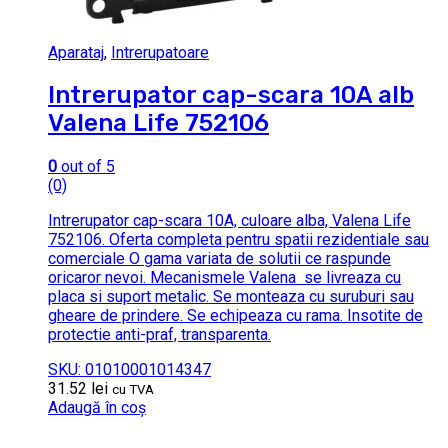
Aparataj
,
Intrerupatoare
Intrerupator cap-scara 10A alb
Valena Life 752106
0
out of 5
(0)
Intrerupator cap-scara 10A, culoare alba, Valena Life
752106. Oferta completa pentru spatii rezidentiale sau
comerciale O gama variata de solutii ce raspunde
oricaror nevoi. Mecanismele Valena se livreaza cu
placa si suport metalic. Se monteaza cu suruburi sau
gheare de prindere. Se echipeaza cu rama. Insotite de
protectie anti-praf, transparenta.
SKU: 01010001014347
31.52
lei
cu TVA
Adaugă în coș