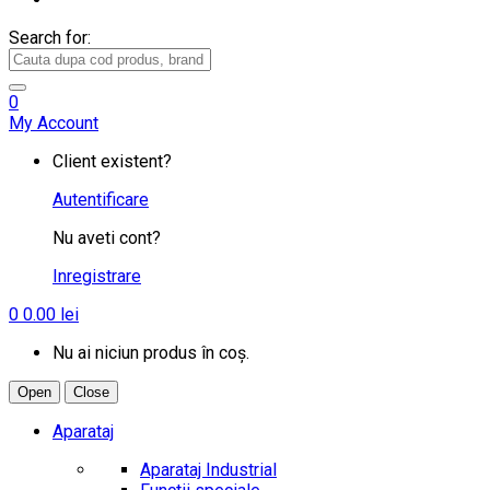
Search for:
0
My Account
Client existent?
Autentificare
Nu aveti cont?
Inregistrare
0
0.00
lei
Nu ai niciun produs în coș.
Open
Close
Aparataj
Aparataj Industrial