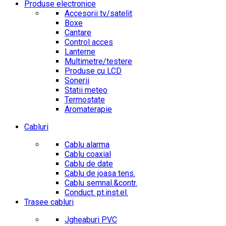
Produse electronice
Accesorii tv/satelit
Boxe
Cantare
Control acces
Lanterne
Multimetre/testere
Produse cu LCD
Sonerii
Statii meteo
Termostate
Aromaterapie
Cabluri
Cablu alarma
Cablu coaxial
Cablu de date
Cablu de joasa tens.
Cablu semnal.&contr.
Conduct. pt.inst.el.
Trasee cabluri
Jgheaburi PVC