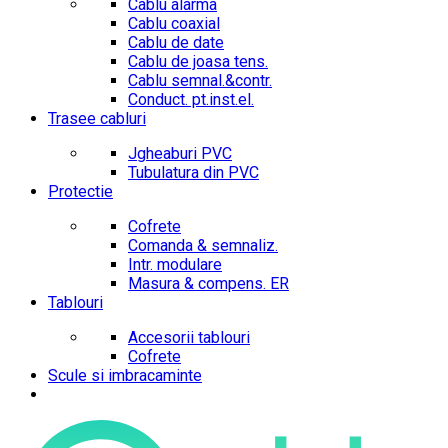
Cablu alarma
Cablu coaxial
Cablu de date
Cablu de joasa tens.
Cablu semnal.&contr.
Conduct. pt.inst.el.
Trasee cabluri
Jgheaburi PVC
Tubulatura din PVC
Protectie
Cofrete
Comanda & semnaliz.
Intr. modulare
Masura & compens. ER
Tablouri
Accesorii tablouri
Cofrete
Scule si imbracaminte