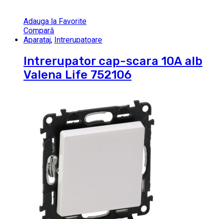
Adauga la Favorite
Compară
Aparataj
,
Intrerupatoare
Intrerupator cap-scara 10A alb
Valena Life 752106