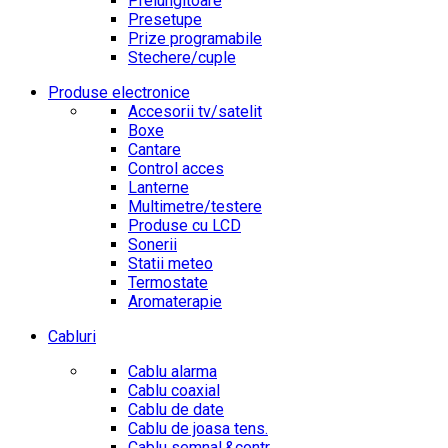
Prelungitoare
Presetupe
Prize programabile
Stechere/cuple
Produse electronice
Accesorii tv/satelit
Boxe
Cantare
Control acces
Lanterne
Multimetre/testere
Produse cu LCD
Sonerii
Statii meteo
Termostate
Aromaterapie
Cabluri
Cablu alarma
Cablu coaxial
Cablu de date
Cablu de joasa tens.
Cablu semnal.&contr.