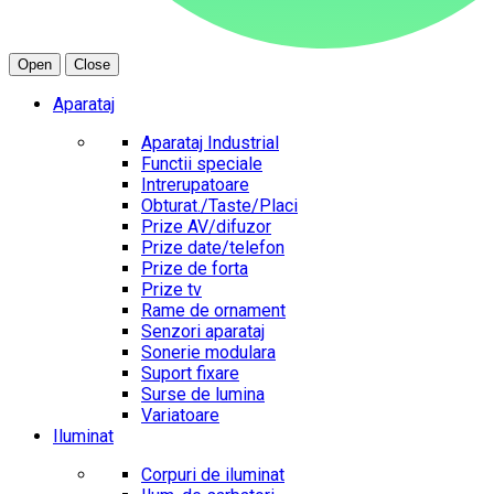
Open
Close
Aparataj
Aparataj Industrial
Functii speciale
Intrerupatoare
Obturat./Taste/Placi
Prize AV/difuzor
Prize date/telefon
Prize de forta
Prize tv
Rame de ornament
Senzori aparataj
Sonerie modulara
Suport fixare
Surse de lumina
Variatoare
Iluminat
Corpuri de iluminat