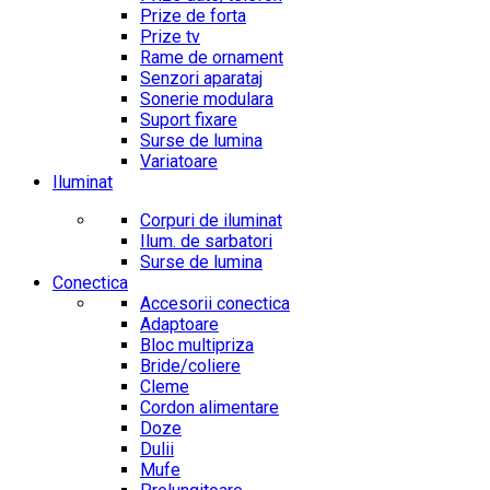
Prize de forta
Prize tv
Rame de ornament
Senzori aparataj
Sonerie modulara
Suport fixare
Surse de lumina
Variatoare
Iluminat
Corpuri de iluminat
Ilum. de sarbatori
Surse de lumina
Conectica
Accesorii conectica
Adaptoare
Bloc multipriza
Bride/coliere
Cleme
Cordon alimentare
Doze
Dulii
Mufe