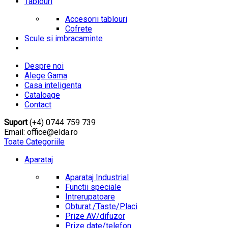
Tablouri
Accesorii tablouri
Cofrete
Scule si imbracaminte
Despre noi
Alege Gama
Casa inteligenta
Cataloage
Contact
Suport
(+4) 0744 759 739
Email: office@elda.ro
Toate Categoriile
Aparataj
Aparataj Industrial
Functii speciale
Intrerupatoare
Obturat./Taste/Placi
Prize AV/difuzor
Prize date/telefon