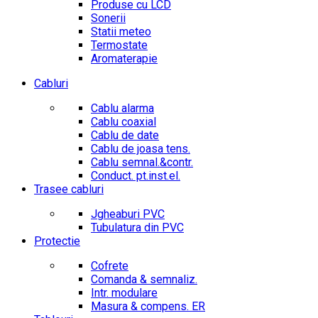
Produse cu LCD
Sonerii
Statii meteo
Termostate
Aromaterapie
Cabluri
Cablu alarma
Cablu coaxial
Cablu de date
Cablu de joasa tens.
Cablu semnal.&contr.
Conduct. pt.inst.el.
Trasee cabluri
Jgheaburi PVC
Tubulatura din PVC
Protectie
Cofrete
Comanda & semnaliz.
Intr. modulare
Masura & compens. ER