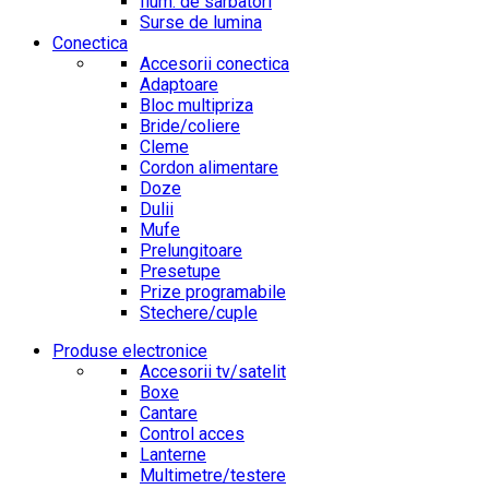
Ilum. de sarbatori
Surse de lumina
Conectica
Accesorii conectica
Adaptoare
Bloc multipriza
Bride/coliere
Cleme
Cordon alimentare
Doze
Dulii
Mufe
Prelungitoare
Presetupe
Prize programabile
Stechere/cuple
Produse electronice
Accesorii tv/satelit
Boxe
Cantare
Control acces
Lanterne
Multimetre/testere