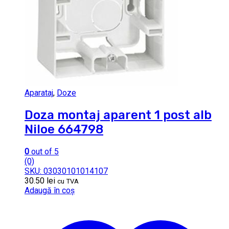
Aparataj
,
Doze
Doza montaj aparent 1 post alb
Niloe 664798
0
out of 5
(0)
SKU: 03030101014107
30.50
lei
cu TVA
Adaugă în coș