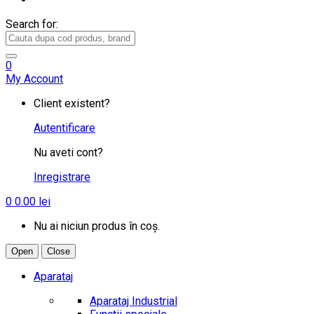
Search for:
0
My Account
Client existent?
Autentificare
Nu aveti cont?
Inregistrare
0
0.00
lei
Nu ai niciun produs în coș.
Open
Close
Aparataj
Aparataj Industrial