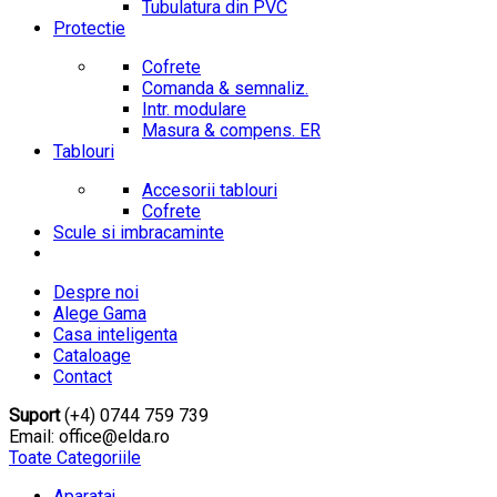
Tubulatura din PVC
Protectie
Cofrete
Comanda & semnaliz.
Intr. modulare
Masura & compens. ER
Tablouri
Accesorii tablouri
Cofrete
Scule si imbracaminte
Despre noi
Alege Gama
Casa inteligenta
Cataloage
Contact
Suport
(+4) 0744 759 739
Email: office@elda.ro
Toate Categoriile
Aparataj