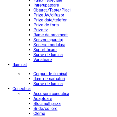
Functii speciale
Intrerupatoare
Obturat./Taste/Placi
Prize AV/difuzor
Prize date/telefon
Prize de forta
Prize tv
Rame de ornament
Senzori aparataj
Sonerie modulara
Suport fixare
Surse de lumina
Variatoare
Iluminat
Corpuri de iluminat
Ilum. de sarbatori
Surse de lumina
Conectica
Accesorii conectica
Adaptoare
Bloc multipriza
Bride/coliere
Cleme