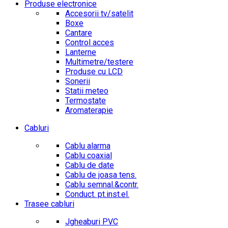
Produse electronice
Accesorii tv/satelit
Boxe
Cantare
Control acces
Lanterne
Multimetre/testere
Produse cu LCD
Sonerii
Statii meteo
Termostate
Aromaterapie
Cabluri
Cablu alarma
Cablu coaxial
Cablu de date
Cablu de joasa tens.
Cablu semnal.&contr.
Conduct. pt.inst.el.
Trasee cabluri
Jgheaburi PVC