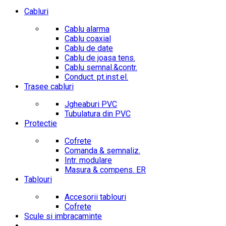
Cabluri
Cablu alarma
Cablu coaxial
Cablu de date
Cablu de joasa tens.
Cablu semnal.&contr.
Conduct. pt.inst.el.
Trasee cabluri
Jgheaburi PVC
Tubulatura din PVC
Protectie
Cofrete
Comanda & semnaliz.
Intr. modulare
Masura & compens. ER
Tablouri
Accesorii tablouri
Cofrete
Scule si imbracaminte