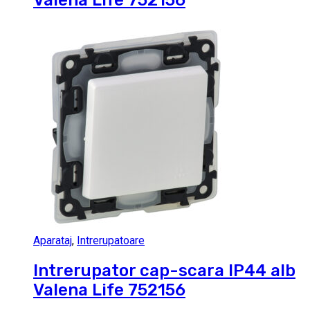
Valena Life 752156
Aparataj
,
Intrerupatoare
Intrerupator cap-scara IP44 alb
Valena Life 752156