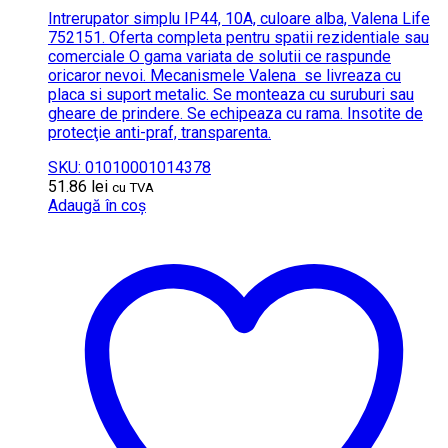
Intrerupator simplu IP44, 10A, culoare alba, Valena Life
752151. Oferta completa pentru spatii rezidentiale sau
comerciale O gama variata de solutii ce raspunde
oricaror nevoi. Mecanismele Valena se livreaza cu
placa si suport metalic. Se monteaza cu suruburi sau
gheare de prindere. Se echipeaza cu rama. Insotite de
protecţie anti-praf, transparenta.
SKU: 01010001014378
51.86
lei
cu TVA
Adaugă în coș