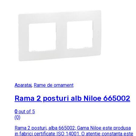
Aparataj
,
Rame de ornament
Rama 2 posturi alb Niloe 665002
0
out of 5
(0)
Rama 2 posturi, alba 665002; Gama Niloe este produsa
in fabrici certificate ISO 14001. O atentie constanta este