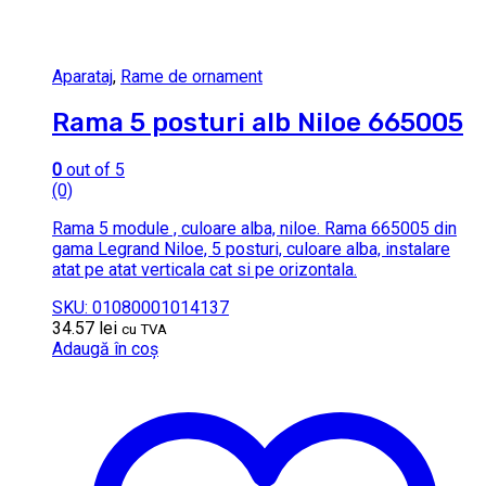
Aparataj
,
Rame de ornament
Rama 5 posturi alb Niloe 665005
0
out of 5
(0)
Rama 5 module , culoare alba, niloe. Rama 665005 din
gama Legrand Niloe, 5 posturi, culoare alba, instalare
atat pe atat verticala cat si pe orizontala.
SKU: 01080001014137
34.57
lei
cu TVA
Adaugă în coș