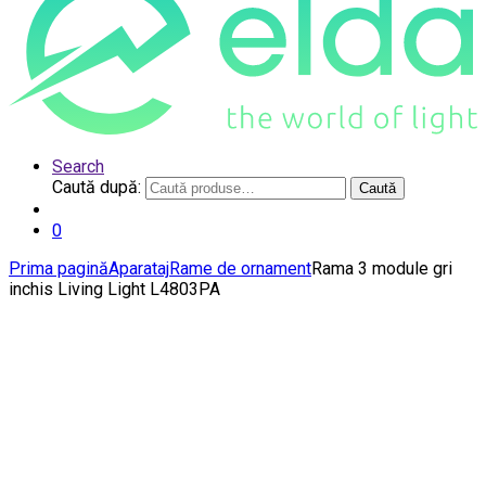
Search
Caută după:
Caută
0
Prima pagină
Aparataj
Rame de ornament
Rama 3 module gri
inchis Living Light L4803PA