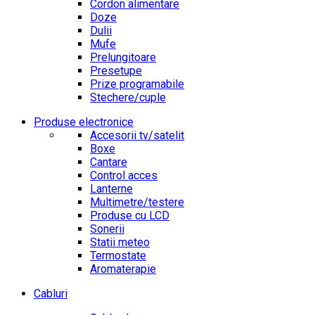
Cordon alimentare
Doze
Dulii
Mufe
Prelungitoare
Presetupe
Prize programabile
Stechere/cuple
Produse electronice
Accesorii tv/satelit
Boxe
Cantare
Control acces
Lanterne
Multimetre/testere
Produse cu LCD
Sonerii
Statii meteo
Termostate
Aromaterapie
Cabluri