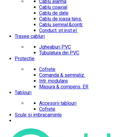
Cablu alarma
Cablu coaxial
Cablu de date
Cablu de joasa tens.
Cablu semnal.&contr.
Conduct. pt.inst.el.
Trasee cabluri
Jgheaburi PVC
Tubulatura din PVC
Protectie
Cofrete
Comanda & semnaliz.
Intr. modulare
Masura & compens. ER
Tablouri
Accesorii tablouri
Cofrete
Scule si imbracaminte