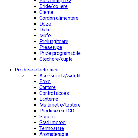
Bloc multipriza
Bride/coliere
Cleme
Cordon alimentare
Doze
Dulii
Mufe
Prelungitoare
Presetupe
Prize programabile
Stechere/cuple
Produse electronice
Accesorii tv/satelit
Boxe
Cantare
Control acces
Lanterne
Multimetre/testere
Produse cu LCD
Sonerii
Statii meteo
Termostate
Aromaterapie