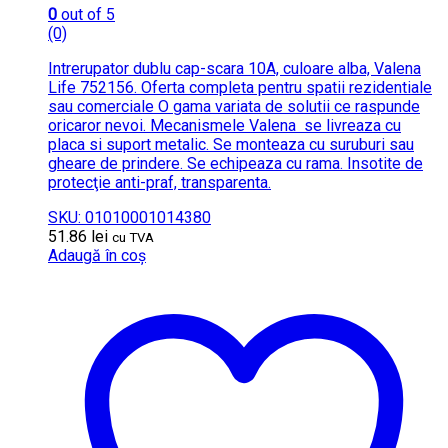
0
out of 5
(0)
Intrerupator dublu cap-scara 10A, culoare alba, Valena
Life 752156. Oferta completa pentru spatii rezidentiale
sau comerciale O gama variata de solutii ce raspunde
oricaror nevoi. Mecanismele Valena se livreaza cu
placa si suport metalic. Se monteaza cu suruburi sau
gheare de prindere. Se echipeaza cu rama. Insotite de
protecţie anti-praf, transparenta.
SKU: 01010001014380
51.86
lei
cu TVA
Adaugă în coș