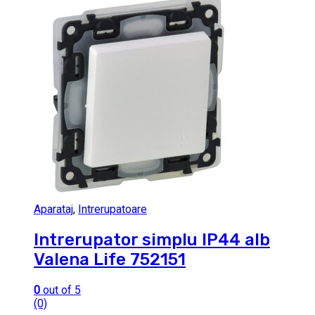
Aparataj
,
Intrerupatoare
Intrerupator simplu IP44 alb
Valena Life 752151
0
out of 5
(0)