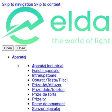
Skip to navigation
Skip to content
Open
Close
Aparataj
Aparataj Industrial
Functii speciale
Intrerupatoare
Obturat./Taste/Placi
Prize AV/difuzor
Prize date/telefon
Prize de forta
Prize tv
Rame de ornament
Senzori aparataj