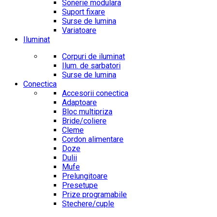
Sonerie modulara
Suport fixare
Surse de lumina
Variatoare
Iluminat
Corpuri de iluminat
Ilum. de sarbatori
Surse de lumina
Conectica
Accesorii conectica
Adaptoare
Bloc multipriza
Bride/coliere
Cleme
Cordon alimentare
Doze
Dulii
Mufe
Prelungitoare
Presetupe
Prize programabile
Stechere/cuple