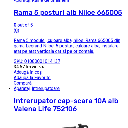
Aparataj
,
Rame de ornament
Rama 5 posturi alb Niloe 665005
0
out of 5
(0)
Rama 5 module , culoare alba, niloe. Rama 665005 din
gama Legrand Niloe, 5 posturi, culoare alba, instalare
atat pe atat verticala cat si pe orizontala.
SKU: 01080001014137
34.57
lei
cu TVA
Adaugă în coș
Adauga la Favorite
Compară
Aparataj
,
Intrerupatoare
Intrerupator cap-scara 10A alb
Valena Life 752106