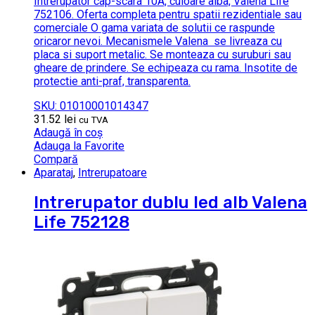
Intrerupator cap-scara 10A, culoare alba, Valena Life
752106. Oferta completa pentru spatii rezidentiale sau
comerciale O gama variata de solutii ce raspunde
oricaror nevoi. Mecanismele Valena se livreaza cu
placa si suport metalic. Se monteaza cu suruburi sau
gheare de prindere. Se echipeaza cu rama. Insotite de
protectie anti-praf, transparenta.
SKU: 01010001014347
31.52
lei
cu TVA
Adaugă în coș
Adauga la Favorite
Compară
Aparataj
,
Intrerupatoare
Intrerupator dublu led alb Valena
Life 752128