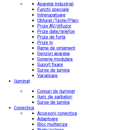
Aparataj Industrial
Functii speciale
Intrerupatoare
Obturat./Taste/Placi
Prize AV/difuzor
Prize date/telefon
Prize de forta
Prize tv
Rame de ornament
Senzori aparataj
Sonerie modulara
Suport fixare
Surse de lumina
Variatoare
Iluminat
Corpuri de iluminat
Ilum. de sarbatori
Surse de lumina
Conectica
Accesorii conectica
Adaptoare
Bloc multipriza
Bride/coliere