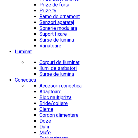
Prize de forta
Prize tv
Rame de ornament
Senzori aparataj
Sonerie modulara
Suport fixare
Surse de lumina
Variatoare
Iluminat
Corpuri de iluminat
Ilum. de sarbatori
Surse de lumina
Conectica
Accesorii conectica
Adaptoare
Bloc multipriza
Bride/coliere
Cleme
Cordon alimentare
Doze
Dulii
Mufe