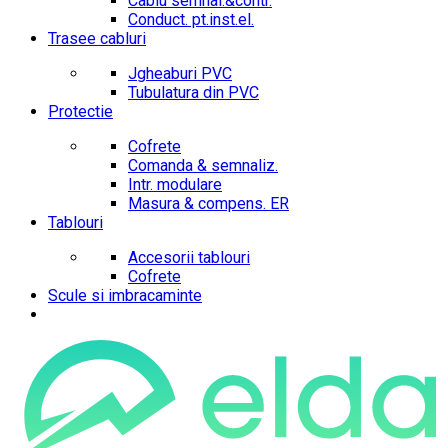
Cablu semnal.&contr.
Conduct. pt.inst.el.
Trasee cabluri
Jgheaburi PVC
Tubulatura din PVC
Protectie
Cofrete
Comanda & semnaliz.
Intr. modulare
Masura & compens. ER
Tablouri
Accesorii tablouri
Cofrete
Scule si imbracaminte