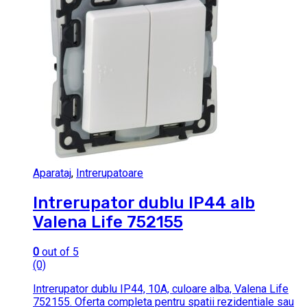
Aparataj
,
Intrerupatoare
Intrerupator dublu IP44 alb
Valena Life 752155
0
out of 5
(0)
Intrerupator dublu IP44, 10A, culoare alba, Valena Life
752155. Oferta completa pentru spatii rezidentiale sau