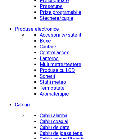
Prelungitoare
Presetupe
Prize programabile
Stechere/cuple
Produse electronice
Accesorii tv/satelit
Boxe
Cantare
Control acces
Lanterne
Multimetre/testere
Produse cu LCD
Sonerii
Statii meteo
Termostate
Aromaterapie
Cabluri
Cablu alarma
Cablu coaxial
Cablu de date
Cablu de joasa tens.