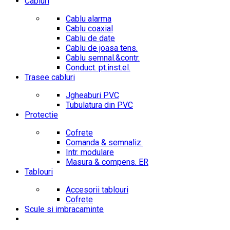
Cabluri
Cablu alarma
Cablu coaxial
Cablu de date
Cablu de joasa tens.
Cablu semnal.&contr.
Conduct. pt.inst.el.
Trasee cabluri
Jgheaburi PVC
Tubulatura din PVC
Protectie
Cofrete
Comanda & semnaliz.
Intr. modulare
Masura & compens. ER
Tablouri
Accesorii tablouri
Cofrete
Scule si imbracaminte