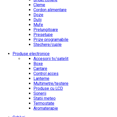
Cleme
Cordon alimentare
Doze
Dulii
Mufe
Prelungitoare
Presetupe
Prize programabile
Stechere/cuple
Produse electronice
Accesorii tv/satelit
Boxe
Cantare
Control acces
Lanterne
Multimetre/testere
Produse cu LCD
Sonerii
Statii meteo
Termostate
Aromaterapie