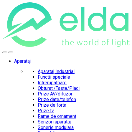
Skip
Skip
to
to
navigation
content
Aparataj
Aparataj Industrial
Functii speciale
Intrerupatoare
Obturat./Taste/Placi
Prize AV/difuzor
Prize date/telefon
Prize de forta
Prize tv
Rame de ornament
Senzori aparataj
Sonerie modulara