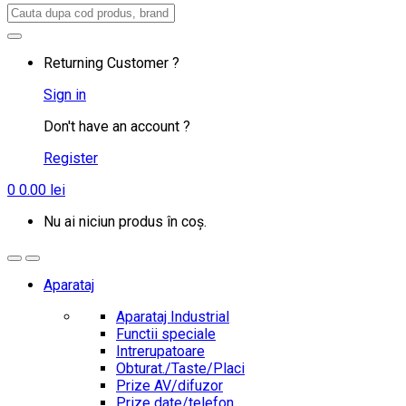
Search
for:
Returning Customer ?
Sign in
Don't have an account ?
Register
0
0.00
lei
Nu ai niciun produs în coș.
Aparataj
Aparataj Industrial
Functii speciale
Intrerupatoare
Obturat./Taste/Placi
Prize AV/difuzor
Prize date/telefon