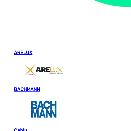
ARELUX
BACHMANN
Cablu