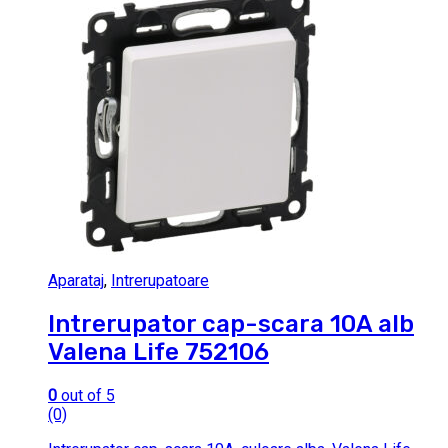
Aparataj
,
Intrerupatoare
Intrerupator cap-scara 10A alb
Valena Life 752106
0
out of 5
(0)