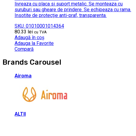
livreaza cu placa si suport metalic. Se monteaza cu
suruburi sau gheare de prindere. Se echipeaza cu rama.
Insotite de protecţie anti-praf, transparenta.
SKU: 01010001014364
80.33
lei
cu TVA
Adaugă în coș
Adauga la Favorite
Compară
Brands Carousel
Airoma
ALTII