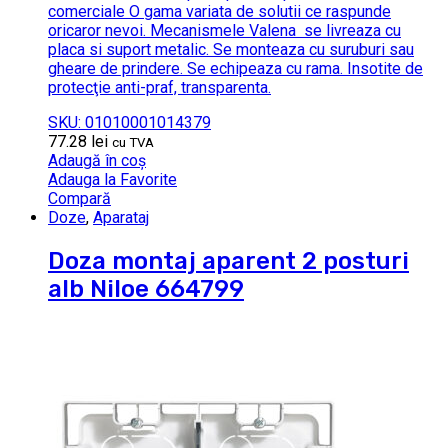
comerciale O gama variata de solutii ce raspunde
oricaror nevoi. Mecanismele Valena se livreaza cu
placa si suport metalic. Se monteaza cu suruburi sau
gheare de prindere. Se echipeaza cu rama. Insotite de
protecţie anti-praf, transparenta.
SKU: 01010001014379
77.28
lei
cu TVA
Adaugă în coș
Adauga la Favorite
Compară
Doze
,
Aparataj
Doza montaj aparent 2 posturi
alb Niloe 664799