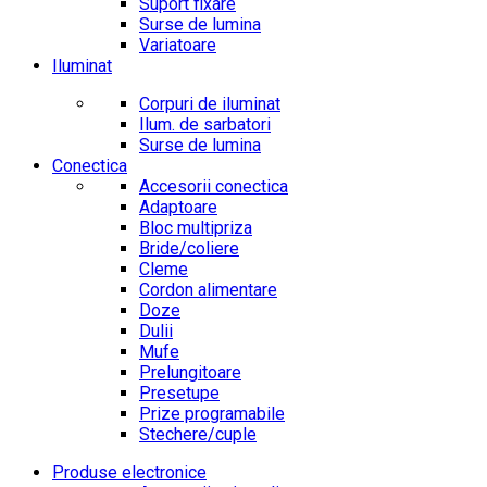
Suport fixare
Surse de lumina
Variatoare
Iluminat
Corpuri de iluminat
Ilum. de sarbatori
Surse de lumina
Conectica
Accesorii conectica
Adaptoare
Bloc multipriza
Bride/coliere
Cleme
Cordon alimentare
Doze
Dulii
Mufe
Prelungitoare
Presetupe
Prize programabile
Stechere/cuple
Produse electronice