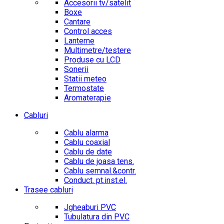
Accesorii tv/satelit
Boxe
Cantare
Control acces
Lanterne
Multimetre/testere
Produse cu LCD
Sonerii
Statii meteo
Termostate
Aromaterapie
Cabluri
Cablu alarma
Cablu coaxial
Cablu de date
Cablu de joasa tens.
Cablu semnal.&contr.
Conduct. pt.inst.el.
Trasee cabluri
Jgheaburi PVC
Tubulatura din PVC