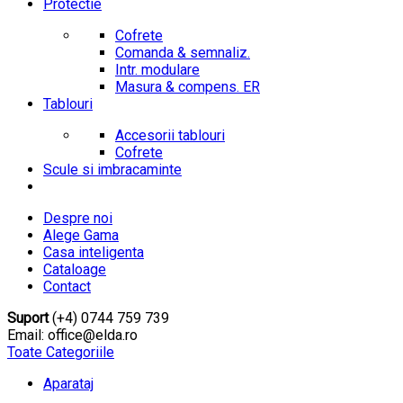
Protectie
Cofrete
Comanda & semnaliz.
Intr. modulare
Masura & compens. ER
Tablouri
Accesorii tablouri
Cofrete
Scule si imbracaminte
Despre noi
Alege Gama
Casa inteligenta
Cataloage
Contact
Suport
(+4) 0744 759 739
Email: office@elda.ro
Toate Categoriile
Aparataj