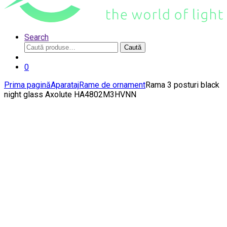
Search
Caută
Caută
după:
0
Prima pagină
Aparataj
Rame de ornament
Rama 3 posturi black
night glass Axolute HA4802M3HVNN