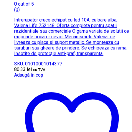
0
out of 5
(0)
Intrerupator cruce echipat cu led 10A, culoare alba,
Valena Life 752148. Oferta completa pentru spatii
rezidentiale sau comerciale O gama variata de solutii ce
raspunde oricaror nevoi. Mecanismele Valena se
livreaza cu placa si suport metalic. Se monteaza cu
suruburi sau gheare de prindere. Se echipeaza cu rama.
Insotite de protecţie anti-praf, transparenta.
SKU: 01010001014377
80.33
lei
cu TVA
Adaugă în coș