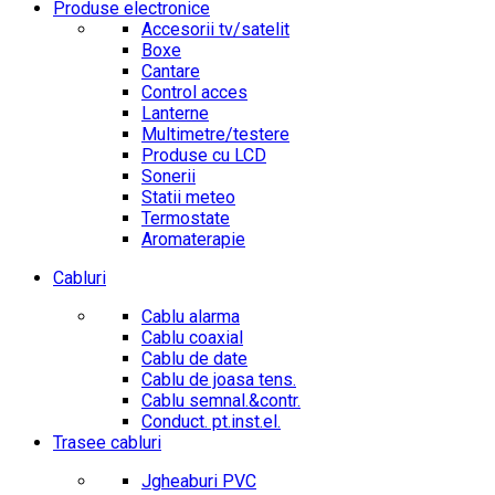
Produse electronice
Accesorii tv/satelit
Boxe
Cantare
Control acces
Lanterne
Multimetre/testere
Produse cu LCD
Sonerii
Statii meteo
Termostate
Aromaterapie
Cabluri
Cablu alarma
Cablu coaxial
Cablu de date
Cablu de joasa tens.
Cablu semnal.&contr.
Conduct. pt.inst.el.
Trasee cabluri
Jgheaburi PVC