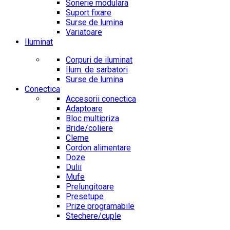
Sonerie modulara
Suport fixare
Surse de lumina
Variatoare
Iluminat
Corpuri de iluminat
Ilum. de sarbatori
Surse de lumina
Conectica
Accesorii conectica
Adaptoare
Bloc multipriza
Bride/coliere
Cleme
Cordon alimentare
Doze
Dulii
Mufe
Prelungitoare
Presetupe
Prize programabile
Stechere/cuple