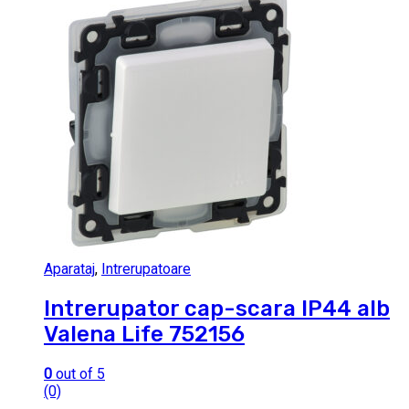
Aparataj
,
Intrerupatoare
Intrerupator cap-scara IP44 alb
Valena Life 752156
0
out of 5
(0)