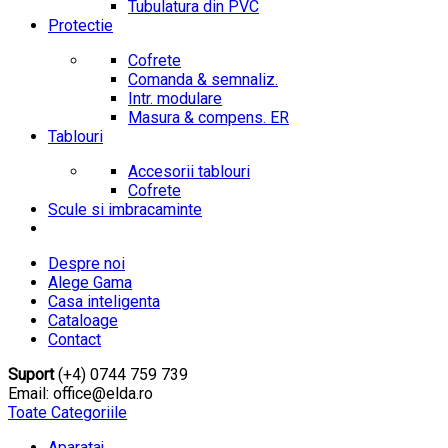
Tubulatura din PVC
Protectie
Cofrete
Comanda & semnaliz.
Intr. modulare
Masura & compens. ER
Tablouri
Accesorii tablouri
Cofrete
Scule si imbracaminte
Despre noi
Alege Gama
Casa inteligenta
Cataloage
Contact
Suport
(+4) 0744 759 739
Email: office@elda.ro
Toate Categoriile
Aparataj