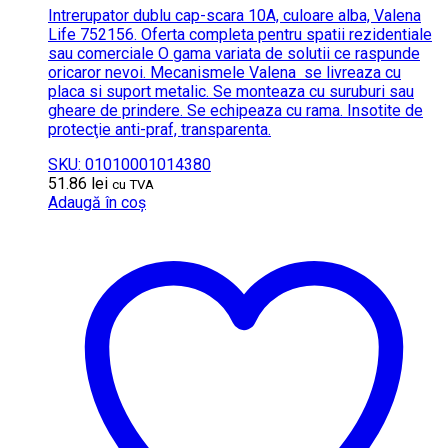
Intrerupator dublu cap-scara 10A, culoare alba, Valena
Life 752156. Oferta completa pentru spatii rezidentiale
sau comerciale O gama variata de solutii ce raspunde
oricaror nevoi. Mecanismele Valena se livreaza cu
placa si suport metalic. Se monteaza cu suruburi sau
gheare de prindere. Se echipeaza cu rama. Insotite de
protecţie anti-praf, transparenta.
SKU: 01010001014380
51.86
lei
cu TVA
Adaugă în coș