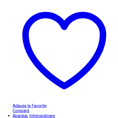
Adauga la Favorite
Compară
Aparataj
,
Intrerupatoare