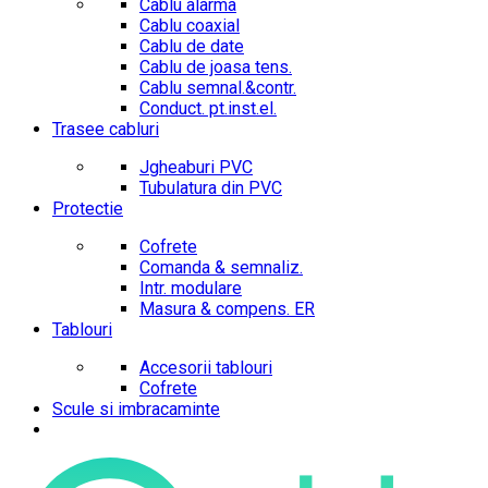
Cablu alarma
Cablu coaxial
Cablu de date
Cablu de joasa tens.
Cablu semnal.&contr.
Conduct. pt.inst.el.
Trasee cabluri
Jgheaburi PVC
Tubulatura din PVC
Protectie
Cofrete
Comanda & semnaliz.
Intr. modulare
Masura & compens. ER
Tablouri
Accesorii tablouri
Cofrete
Scule si imbracaminte