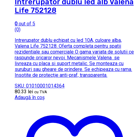
Intrerupator dublu led alb Valena
Life 752128
0
out of 5
(0)
Intrerupator dublu echipat cu led 10A, culoare alba,
Valena Life 752128. Oferta completa pentru spatii
rezidentiale sau comerciale O gama variata de solutii ce
raspunde oricaror nevoi. Mecanismele Valena se
livreaza cu placa si suport metalic. Se monteaza cu
suruburi sau gheare de prindere. Se echipeaza cu rama.
Insotite de protecţie anti-praf, transparenta.
SKU: 01010001014364
80.33
lei
cu TVA
Adaugă în coș