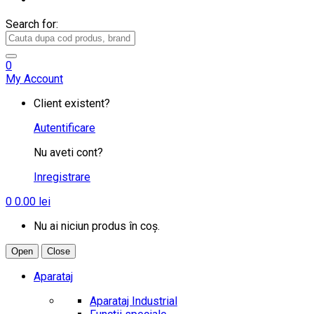
Search for:
0
My Account
Client existent?
Autentificare
Nu aveti cont?
Inregistrare
0
0.00
lei
Nu ai niciun produs în coș.
Open
Close
Aparataj
Aparataj Industrial