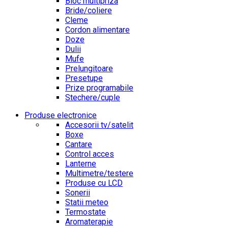
Bloc multipriza
Bride/coliere
Cleme
Cordon alimentare
Doze
Dulii
Mufe
Prelungitoare
Presetupe
Prize programabile
Stechere/cuple
Produse electronice
Accesorii tv/satelit
Boxe
Cantare
Control acces
Lanterne
Multimetre/testere
Produse cu LCD
Sonerii
Statii meteo
Termostate
Aromaterapie