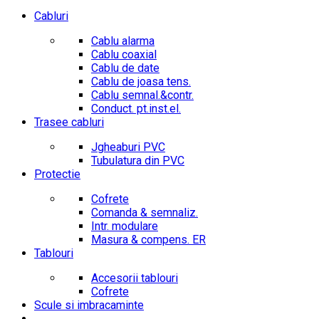
Cabluri
Cablu alarma
Cablu coaxial
Cablu de date
Cablu de joasa tens.
Cablu semnal.&contr.
Conduct. pt.inst.el.
Trasee cabluri
Jgheaburi PVC
Tubulatura din PVC
Protectie
Cofrete
Comanda & semnaliz.
Intr. modulare
Masura & compens. ER
Tablouri
Accesorii tablouri
Cofrete
Scule si imbracaminte