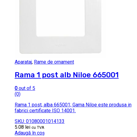
Aparataj
,
Rame de ornament
Rama 1 post alb Niloe 665001
0
out of 5
(0)
Rama 1 post, alba 665001; Gama Niloe este produsa in
fabrici certificate ISO 14001.
SKU: 01080001014133
5.08
lei
cu TVA
Adaugă în coș