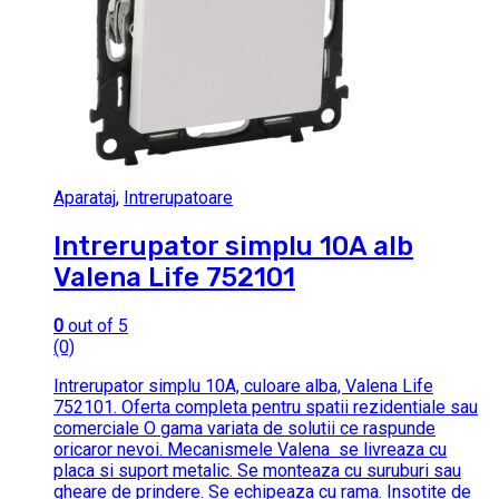
Aparataj
,
Intrerupatoare
Intrerupator simplu 10A alb
Valena Life 752101
0
out of 5
(0)
Intrerupator simplu 10A, culoare alba, Valena Life
752101. Oferta completa pentru spatii rezidentiale sau
comerciale O gama variata de solutii ce raspunde
oricaror nevoi. Mecanismele Valena se livreaza cu
placa si suport metalic. Se monteaza cu suruburi sau
gheare de prindere. Se echipeaza cu rama. Insotite de