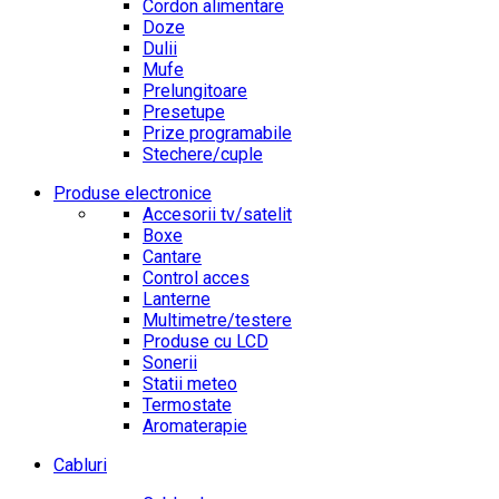
Cordon alimentare
Doze
Dulii
Mufe
Prelungitoare
Presetupe
Prize programabile
Stechere/cuple
Produse electronice
Accesorii tv/satelit
Boxe
Cantare
Control acces
Lanterne
Multimetre/testere
Produse cu LCD
Sonerii
Statii meteo
Termostate
Aromaterapie
Cabluri