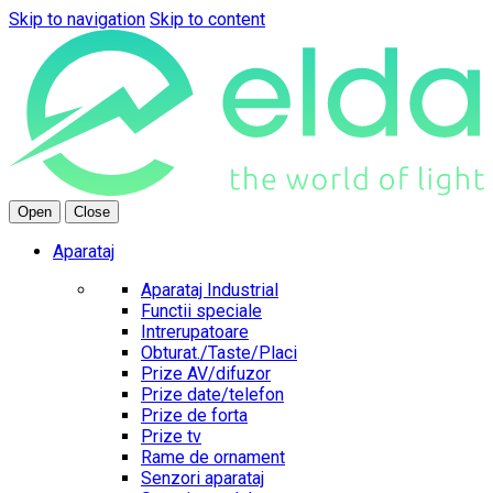
Skip to navigation
Skip to content
Open
Close
Aparataj
Aparataj Industrial
Functii speciale
Intrerupatoare
Obturat./Taste/Placi
Prize AV/difuzor
Prize date/telefon
Prize de forta
Prize tv
Rame de ornament
Senzori aparataj