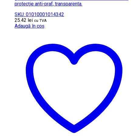
protecţie anti-praf, transparenta.
SKU: 01010001014342
25.42
lei
cu TVA
Adaugă în coș