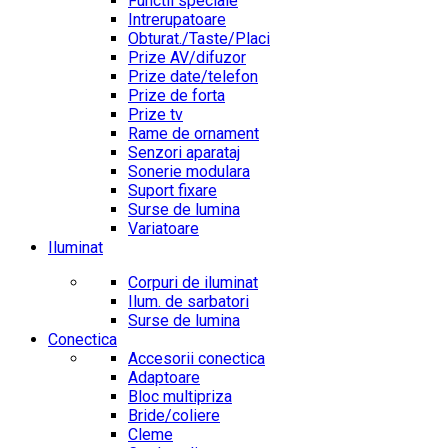
Functii speciale
Intrerupatoare
Obturat./Taste/Placi
Prize AV/difuzor
Prize date/telefon
Prize de forta
Prize tv
Rame de ornament
Senzori aparataj
Sonerie modulara
Suport fixare
Surse de lumina
Variatoare
Iluminat
Corpuri de iluminat
Ilum. de sarbatori
Surse de lumina
Conectica
Accesorii conectica
Adaptoare
Bloc multipriza
Bride/coliere
Cleme