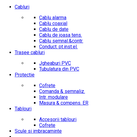
Cabluri
Cablu alarma
Cablu coaxial
Cablu de date
Cablu de joasa tens.
Cablu semnal.&contr.
Conduct. pt.inst.el.
Trasee cabluri
Jgheaburi PVC
Tubulatura din PVC
Protectie
Cofrete
Comanda & semnaliz.
Intr. modulare
Masura & compens. ER
Tablouri
Accesorii tablouri
Cofrete
Scule si imbracaminte