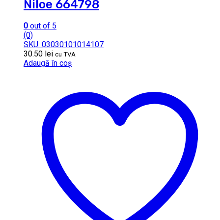
Niloe 664798
0
out of 5
(0)
SKU: 03030101014107
30.50
lei
cu TVA
Adaugă în coș