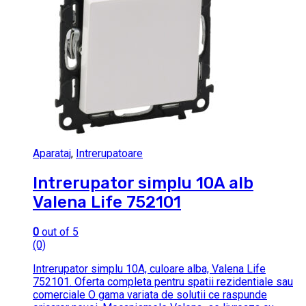
Aparataj
,
Intrerupatoare
Intrerupator simplu 10A alb
Valena Life 752101
0
out of 5
(0)
Intrerupator simplu 10A, culoare alba, Valena Life
752101. Oferta completa pentru spatii rezidentiale sau
comerciale O gama variata de solutii ce raspunde