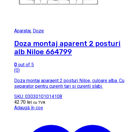
Aparataj
,
Doze
Doza montaj aparent 2 posturi
alb Niloe 664799
0
out of 5
(0)
Doza montaj aparaent 2 posturi Niloe, culoare alba. Cu
separator pentru curenti tari si curenti slabi.
SKU: 03030101014108
42.70
lei
cu TVA
Adaugă în coș