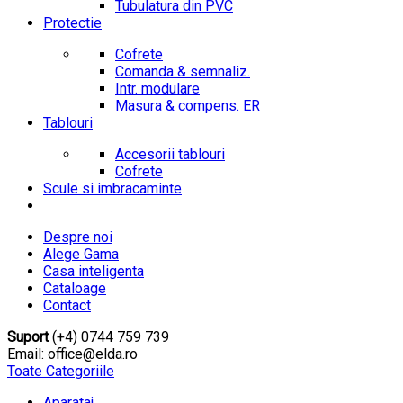
Tubulatura din PVC
Protectie
Cofrete
Comanda & semnaliz.
Intr. modulare
Masura & compens. ER
Tablouri
Accesorii tablouri
Cofrete
Scule si imbracaminte
Despre noi
Alege Gama
Casa inteligenta
Cataloage
Contact
Suport
(+4) 0744 759 739
Email: office@elda.ro
Toate Categoriile
Aparataj