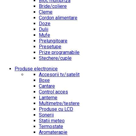
Bloc multipriza
Bride/coliere
Cleme
Cordon alimentare
Doze
Dulii
Mufe
Prelungitoare
Presetupe
Prize programabile
Stechere/cuple
Produse electronice
Accesorii tv/satelit
Boxe
Cantare
Control acces
Lanterne
Multimetre/testere
Produse cu LCD
Sonerii
Statii meteo
Termostate
Aromaterapie