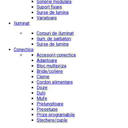
Sonerie modulara
Suport fixare
Surse de lumina
Variatoare
Iluminat
Corpuri de iluminat
Ilum. de sarbatori
Surse de lumina
Conectica
Accesorii conectica
Adaptoare
Bloc multipriza
Bride/coliere
Cleme
Cordon alimentare
Doze
Dulii
Mufe
Prelungitoare
Presetupe
Prize programabile
Stechere/cuple