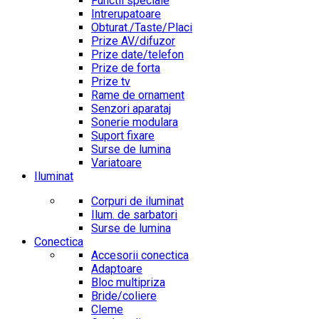
Functii speciale
Intrerupatoare
Obturat./Taste/Placi
Prize AV/difuzor
Prize date/telefon
Prize de forta
Prize tv
Rame de ornament
Senzori aparataj
Sonerie modulara
Suport fixare
Surse de lumina
Variatoare
Iluminat
Corpuri de iluminat
Ilum. de sarbatori
Surse de lumina
Conectica
Accesorii conectica
Adaptoare
Bloc multipriza
Bride/coliere
Cleme