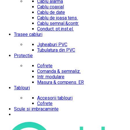
Cablu alarma
Cablu coaxial
Cablu de date
Cablu de joasa tens.
Cablu semnal.&contr.
Conduct. pt.inst.el.
Trasee cabluri
Jgheaburi PVC
Tubulatura din PVC
Protectie
Cofrete
Comanda & semnaliz.
Intr. modulare
Masura & compens. ER
Tablouri
Accesorii tablouri
Cofrete
Scule si imbracaminte