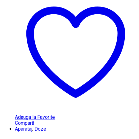
Adauga la Favorite
Compară
Aparataj
,
Doze