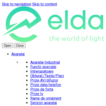
Skip to navigation
Skip to content
Open
Close
Aparataj
Aparataj Industrial
Functii speciale
Intrerupatoare
Obturat./Taste/Placi
Prize AV/difuzor
Prize date/telefon
Prize de forta
Prize tv
Rame de ornament
Senzori aparataj