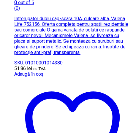
0
out of 5
(0)
Intrerupator dublu cap-scara 10A, culoare alba, Valena
Life 752156. Oferta completa pentru spatii rezidentiale
sau comerciale O gama variata de solutii ce raspunde
oricaror nevoi. Mecanismele Valena se livreaza cu
placa si suport metalic. Se monteaza cu suruburi sau
gheare de prindere. Se echipeaza cu rama. Insotite de
protecţie anti-praf, transparenta.
SKU: 01010001014380
51.86
lei
cu TVA
Adaugă în coș