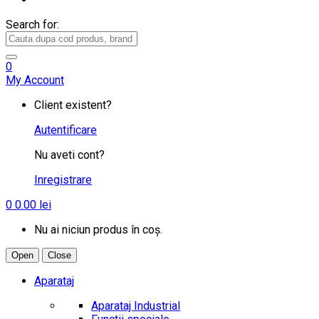
Search for:
0
My Account
Client existent?
Autentificare
Nu aveti cont?
Inregistrare
0
0.00
lei
Nu ai niciun produs în coș.
Open
Close
Aparataj
Aparataj Industrial