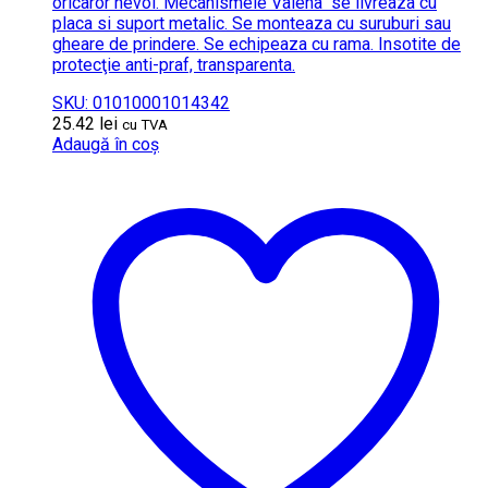
oricaror nevoi. Mecanismele Valena se livreaza cu
placa si suport metalic. Se monteaza cu suruburi sau
gheare de prindere. Se echipeaza cu rama. Insotite de
protecţie anti-praf, transparenta.
SKU: 01010001014342
25.42
lei
cu TVA
Adaugă în coș