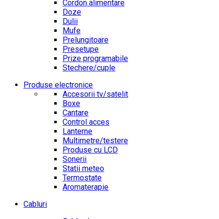
Cordon alimentare
Doze
Dulii
Mufe
Prelungitoare
Presetupe
Prize programabile
Stechere/cuple
Produse electronice
Accesorii tv/satelit
Boxe
Cantare
Control acces
Lanterne
Multimetre/testere
Produse cu LCD
Sonerii
Statii meteo
Termostate
Aromaterapie
Cabluri