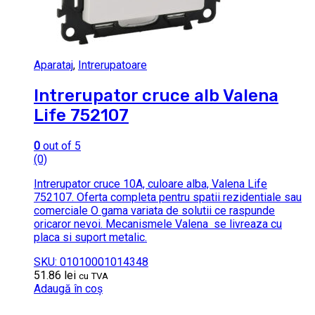
Aparataj
,
Intrerupatoare
Intrerupator cruce alb Valena
Life 752107
0
out of 5
(0)
Intrerupator cruce 10A, culoare alba, Valena Life
752107. Oferta completa pentru spatii rezidentiale sau
comerciale O gama variata de solutii ce raspunde
oricaror nevoi. Mecanismele Valena se livreaza cu
placa si suport metalic.
SKU: 01010001014348
51.86
lei
cu TVA
Adaugă în coș