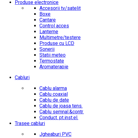
Produse electronice
Accesorii tv/satelit
Boxe
Cantare
Control acces
Lanterne
Multimetre/testere
Produse cu LCD
Sonerii
Statii meteo
Termostate
Aromaterapie
Cabluri
Cablu alarma
Cablu coaxial
Cablu de date
Cablu de joasa tens.
Cablu semnal.&contr.
Conduct. pt.inst.el.
Trasee cabluri
Jgheaburi PVC