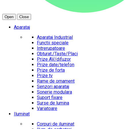
Open
Close
Aparataj
Aparataj Industrial
Functii speciale
Intrerupatoare
Obturat./Taste/Placi
Prize AV/difuzor
Prize date/telefon
Prize de forta
Prize tv
Rame de ornament
Senzori aparataj
Sonerie modulara
Suport fixare
Surse de lumina
Variatoare
Iluminat
Corpuri de iluminat