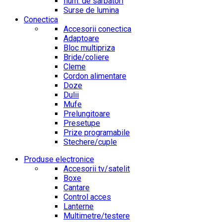
Ilum. de sarbatori
Surse de lumina
Conectica
Accesorii conectica
Adaptoare
Bloc multipriza
Bride/coliere
Cleme
Cordon alimentare
Doze
Dulii
Mufe
Prelungitoare
Presetupe
Prize programabile
Stechere/cuple
Produse electronice
Accesorii tv/satelit
Boxe
Cantare
Control acces
Lanterne
Multimetre/testere