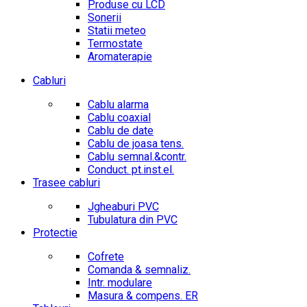
Produse cu LCD
Sonerii
Statii meteo
Termostate
Aromaterapie
Cabluri
Cablu alarma
Cablu coaxial
Cablu de date
Cablu de joasa tens.
Cablu semnal.&contr.
Conduct. pt.inst.el.
Trasee cabluri
Jgheaburi PVC
Tubulatura din PVC
Protectie
Cofrete
Comanda & semnaliz.
Intr. modulare
Masura & compens. ER