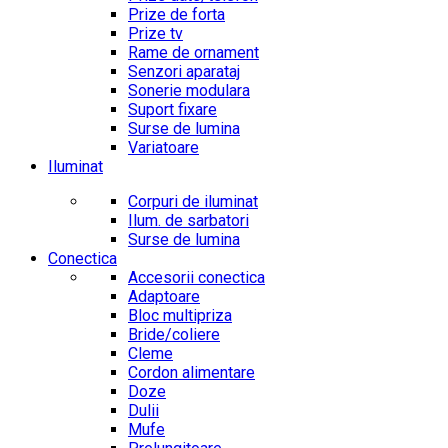
Prize de forta
Prize tv
Rame de ornament
Senzori aparataj
Sonerie modulara
Suport fixare
Surse de lumina
Variatoare
Iluminat
Corpuri de iluminat
Ilum. de sarbatori
Surse de lumina
Conectica
Accesorii conectica
Adaptoare
Bloc multipriza
Bride/coliere
Cleme
Cordon alimentare
Doze
Dulii
Mufe