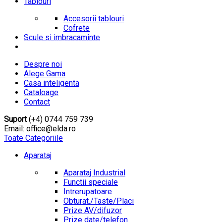
Tablouri
Accesorii tablouri
Cofrete
Scule si imbracaminte
Despre noi
Alege Gama
Casa inteligenta
Cataloage
Contact
Suport
(+4) 0744 759 739
Email: office@elda.ro
Toate Categoriile
Aparataj
Aparataj Industrial
Functii speciale
Intrerupatoare
Obturat./Taste/Placi
Prize AV/difuzor
Prize date/telefon