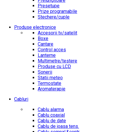
Prelungitoare
Presetupe
Prize programabile
Stechere/cuple
Produse electronice
Accesorii tv/satelit
Boxe
Cantare
Control acces
Lanterne
Multimetre/testere
Produse cu LCD
Sonerii
Statii meteo
Termostate
Aromaterapie
Cabluri
Cablu alarma
Cablu coaxial
Cablu de date
Cablu de joasa tens.
Cablu semnal.&contr.