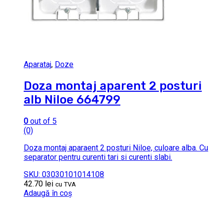
Aparataj
,
Doze
Doza montaj aparent 2 posturi
alb Niloe 664799
0
out of 5
(0)
Doza montaj aparaent 2 posturi Niloe, culoare alba. Cu
separator pentru curenti tari si curenti slabi.
SKU: 03030101014108
42.70
lei
cu TVA
Adaugă în coș