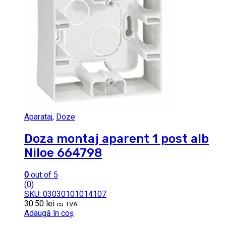
Aparataj
,
Doze
Doza montaj aparent 1 post alb
Niloe 664798
0
out of 5
(0)
SKU: 03030101014107
30.50
lei
cu TVA
Adaugă în coș