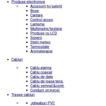
Produse electronice
Accesorii tv/satelit
Boxe
Cantare
Control acces
Lanterne
Multimetre/testere
Produse cu LCD
Sonerii
Statii meteo
Termostate
Aromaterapie
Cabluri
Cablu alarma
Cablu coaxial
Cablu de date
Cablu de joasa tens.
Cablu semnal.&contr.
Conduct. pt.inst.el.
Trasee cabluri
Jgheaburi PVC