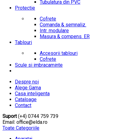
Tubulatura din PVC
Protectie
Cofrete
Comanda & semnaliz.
Intr. modulare
Masura & compens. ER
Tablouri
Accesorii tablouri
Cofrete
Scule si imbracaminte
Despre noi
Alege Gama
Casa inteligenta
Cataloage
Contact
Suport
(+4) 0744 759 739
Email: office@elda.ro
Toate Categoriile
Aparataj