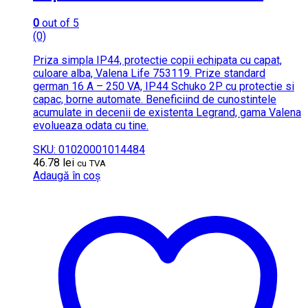
0
out of 5
(0)
Priza simpla IP44, protectie copii echipata cu capat,
culoare alba, Valena Life 753119. Prize standard
german 16 A – 250 VA, IP44 Schuko 2P cu protectie si
capac, borne automate. Beneficiind de cunostintele
acumulate in decenii de existenta Legrand, gama Valena
evolueaza odata cu tine.
SKU: 01020001014484
46.78
lei
cu TVA
Adaugă în coș