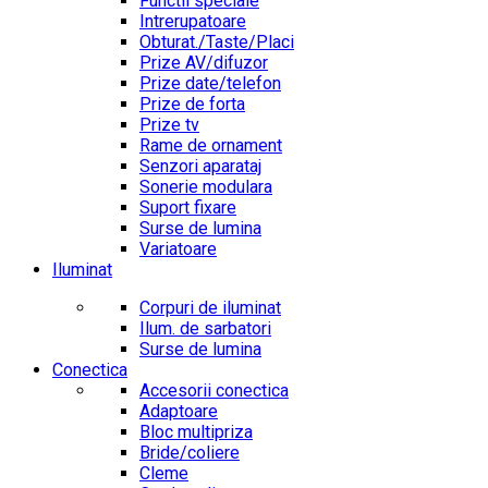
Functii speciale
Intrerupatoare
Obturat./Taste/Placi
Prize AV/difuzor
Prize date/telefon
Prize de forta
Prize tv
Rame de ornament
Senzori aparataj
Sonerie modulara
Suport fixare
Surse de lumina
Variatoare
Iluminat
Corpuri de iluminat
Ilum. de sarbatori
Surse de lumina
Conectica
Accesorii conectica
Adaptoare
Bloc multipriza
Bride/coliere
Cleme