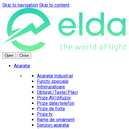
Skip to navigation
Skip to content
Open
Close
Aparataj
Aparataj Industrial
Functii speciale
Intrerupatoare
Obturat./Taste/Placi
Prize AV/difuzor
Prize date/telefon
Prize de forta
Prize tv
Rame de ornament
Senzori aparataj