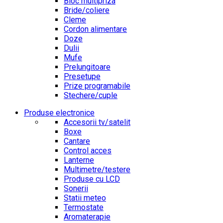
Bloc multipriza
Bride/coliere
Cleme
Cordon alimentare
Doze
Dulii
Mufe
Prelungitoare
Presetupe
Prize programabile
Stechere/cuple
Produse electronice
Accesorii tv/satelit
Boxe
Cantare
Control acces
Lanterne
Multimetre/testere
Produse cu LCD
Sonerii
Statii meteo
Termostate
Aromaterapie