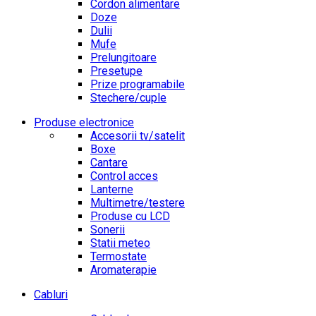
Cordon alimentare
Doze
Dulii
Mufe
Prelungitoare
Presetupe
Prize programabile
Stechere/cuple
Produse electronice
Accesorii tv/satelit
Boxe
Cantare
Control acces
Lanterne
Multimetre/testere
Produse cu LCD
Sonerii
Statii meteo
Termostate
Aromaterapie
Cabluri