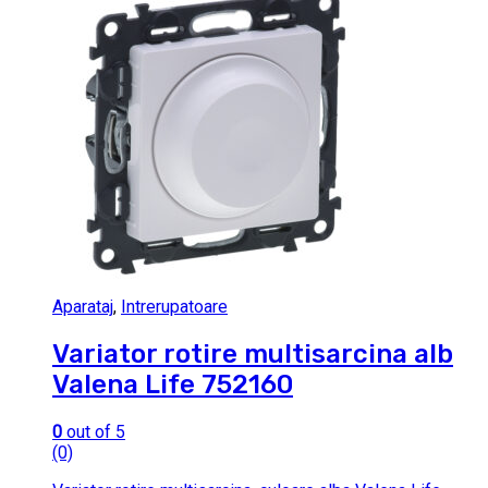
Aparataj
,
Intrerupatoare
Variator rotire multisarcina alb
Valena Life 752160
0
out of 5
(0)