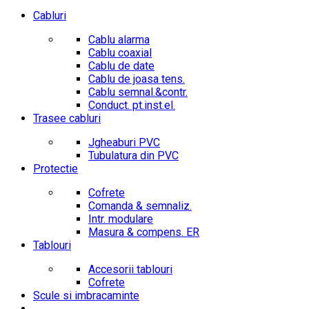
Cabluri
Cablu alarma
Cablu coaxial
Cablu de date
Cablu de joasa tens.
Cablu semnal.&contr.
Conduct. pt.inst.el.
Trasee cabluri
Jgheaburi PVC
Tubulatura din PVC
Protectie
Cofrete
Comanda & semnaliz.
Intr. modulare
Masura & compens. ER
Tablouri
Accesorii tablouri
Cofrete
Scule si imbracaminte