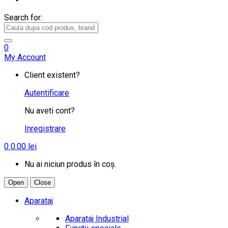
Search for:
0
My Account
Client existent?
Autentificare
Nu aveti cont?
Inregistrare
0
0.00
lei
Nu ai niciun produs în coș.
Open
Close
Aparataj
Aparataj Industrial