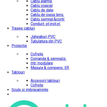
Cablu alarma
Cablu coaxial
Cablu de date
Cablu de joasa tens.
Cablu semnal.&contr.
Conduct. pt.inst.el.
Trasee cabluri
Jgheaburi PVC
Tubulatura din PVC
Protectie
Cofrete
Comanda & semnaliz.
Intr. modulare
Masura & compens. ER
Tablouri
Accesorii tablouri
Cofrete
Scule si imbracaminte