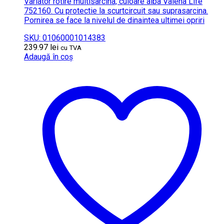
Variator rotire multisarcina, culoare alba Valena Life
752160. Cu protectie la scurtcircuit sau suprasarcina.
Pornirea se face la nivelul de dinaintea ultimei opriri
SKU: 01060001014383
239.97
lei
cu TVA
Adaugă în coș