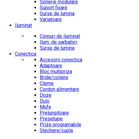
Sonerie modulara
Suport fixare
Surse de lumina
Variatoare
Iluminat
Corpuri de iluminat
Ilum. de sarbatori
Surse de lumina
Conectica
Accesorii conectica
Adaptoare
Bloc multipriza
Bride/coliere
Cleme
Cordon alimentare
Doze
Dulii
Mufe
Prelungitoare
Presetupe
Prize programabile
Stechere/cuple