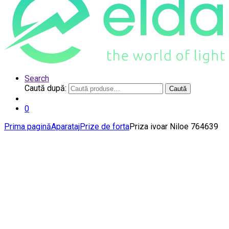
Search
Caută după:
Caută
0
Prima pagină
Aparataj
Prize de forta
Priza ivoar Niloe 764639