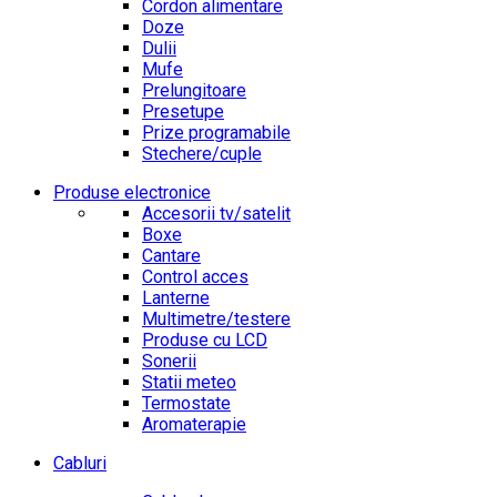
Cordon alimentare
Doze
Dulii
Mufe
Prelungitoare
Presetupe
Prize programabile
Stechere/cuple
Produse electronice
Accesorii tv/satelit
Boxe
Cantare
Control acces
Lanterne
Multimetre/testere
Produse cu LCD
Sonerii
Statii meteo
Termostate
Aromaterapie
Cabluri