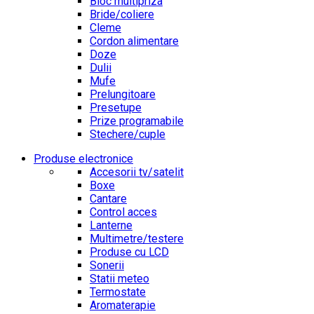
Bloc multipriza
Bride/coliere
Cleme
Cordon alimentare
Doze
Dulii
Mufe
Prelungitoare
Presetupe
Prize programabile
Stechere/cuple
Produse electronice
Accesorii tv/satelit
Boxe
Cantare
Control acces
Lanterne
Multimetre/testere
Produse cu LCD
Sonerii
Statii meteo
Termostate
Aromaterapie