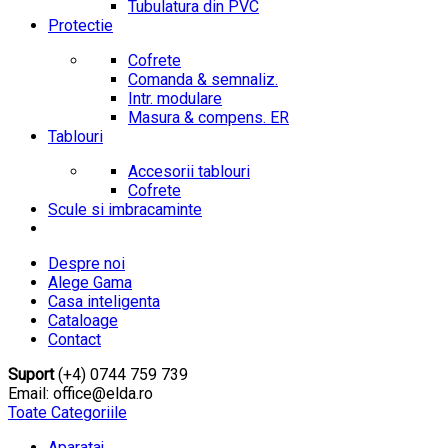
Tubulatura din PVC
Protectie
Cofrete
Comanda & semnaliz.
Intr. modulare
Masura & compens. ER
Tablouri
Accesorii tablouri
Cofrete
Scule si imbracaminte
Despre noi
Alege Gama
Casa inteligenta
Cataloage
Contact
Suport
(+4) 0744 759 739
Email: office@elda.ro
Toate Categoriile
Aparataj