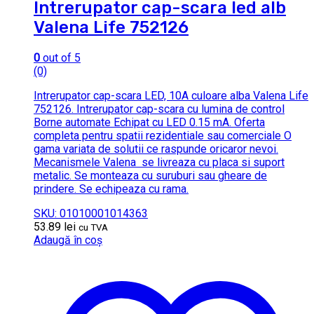
Intrerupator cap-scara led alb
Valena Life 752126
0
out of 5
(0)
Intrerupator cap-scara LED, 10A culoare alba Valena Life
752126. Intrerupator cap-scara cu lumina de control
Borne automate Echipat cu LED 0.15 mA. Oferta
completa pentru spatii rezidentiale sau comerciale O
gama variata de solutii ce raspunde oricaror nevoi.
Mecanismele Valena se livreaza cu placa si suport
metalic. Se monteaza cu suruburi sau gheare de
prindere. Se echipeaza cu rama.
SKU: 01010001014363
53.89
lei
cu TVA
Adaugă în coș