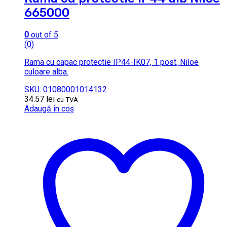
665000
0
out of 5
(0)
Rama cu capac protectie IP44-IK07, 1 post, Niloe
culoare alba.
SKU: 01080001014132
34.57
lei
cu TVA
Adaugă în coș