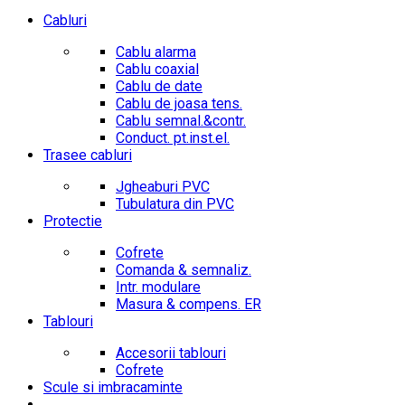
Cabluri
Cablu alarma
Cablu coaxial
Cablu de date
Cablu de joasa tens.
Cablu semnal.&contr.
Conduct. pt.inst.el.
Trasee cabluri
Jgheaburi PVC
Tubulatura din PVC
Protectie
Cofrete
Comanda & semnaliz.
Intr. modulare
Masura & compens. ER
Tablouri
Accesorii tablouri
Cofrete
Scule si imbracaminte