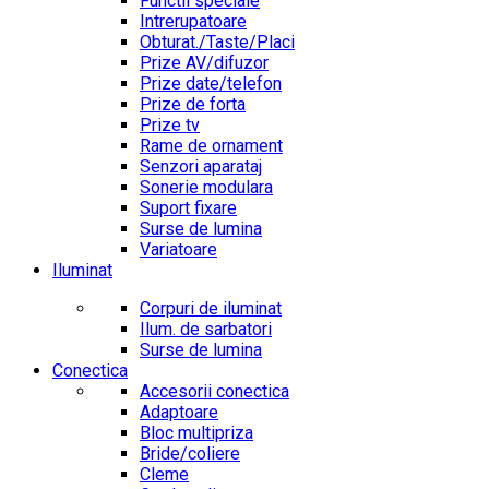
Functii speciale
Intrerupatoare
Obturat./Taste/Placi
Prize AV/difuzor
Prize date/telefon
Prize de forta
Prize tv
Rame de ornament
Senzori aparataj
Sonerie modulara
Suport fixare
Surse de lumina
Variatoare
Iluminat
Corpuri de iluminat
Ilum. de sarbatori
Surse de lumina
Conectica
Accesorii conectica
Adaptoare
Bloc multipriza
Bride/coliere
Cleme