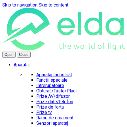
Skip to navigation
Skip to content
Open
Close
Aparataj
Aparataj Industrial
Functii speciale
Intrerupatoare
Obturat./Taste/Placi
Prize AV/difuzor
Prize date/telefon
Prize de forta
Prize tv
Rame de ornament
Senzori aparataj