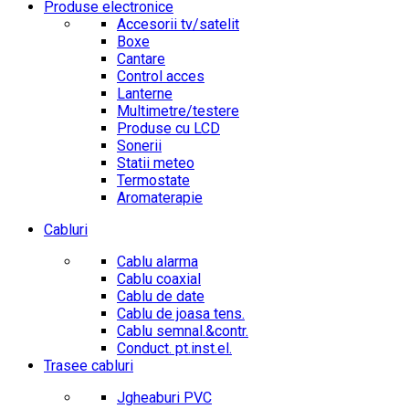
Produse electronice
Accesorii tv/satelit
Boxe
Cantare
Control acces
Lanterne
Multimetre/testere
Produse cu LCD
Sonerii
Statii meteo
Termostate
Aromaterapie
Cabluri
Cablu alarma
Cablu coaxial
Cablu de date
Cablu de joasa tens.
Cablu semnal.&contr.
Conduct. pt.inst.el.
Trasee cabluri
Jgheaburi PVC