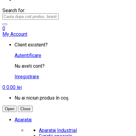
Search for:
0
My Account
Client existent?
Autentificare
Nu aveti cont?
Inregistrare
0
0.00
lei
Nu ai niciun produs în coș.
Open
Close
Aparataj
Aparataj Industrial