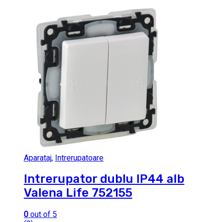
Aparataj
,
Intrerupatoare
Intrerupator dublu IP44 alb
Valena Life 752155
0
out of 5