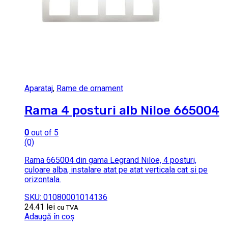
Aparataj
,
Rame de ornament
Rama 4 posturi alb Niloe 665004
0
out of 5
(0)
Rama 665004 din gama Legrand Niloe, 4 posturi,
culoare alba, instalare atat pe atat verticala cat si pe
orizontala.
SKU: 01080001014136
24.41
lei
cu TVA
Adaugă în coș