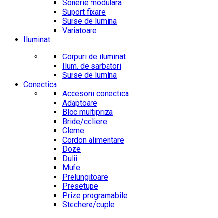
Sonerie modulara
Suport fixare
Surse de lumina
Variatoare
Iluminat
Corpuri de iluminat
Ilum. de sarbatori
Surse de lumina
Conectica
Accesorii conectica
Adaptoare
Bloc multipriza
Bride/coliere
Cleme
Cordon alimentare
Doze
Dulii
Mufe
Prelungitoare
Presetupe
Prize programabile
Stechere/cuple