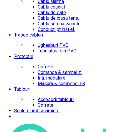
Cablu alarma
Cablu coaxial
Cablu de date
Cablu de joasa tens.
Cablu semnal.&contr.
Conduct. pt.inst.el.
Trasee cabluri
Jgheaburi PVC
Tubulatura din PVC
Protectie
Cofrete
Comanda & semnaliz.
Intr. modulare
Masura & compens. ER
Tablouri
Accesorii tablouri
Cofrete
Scule si imbracaminte