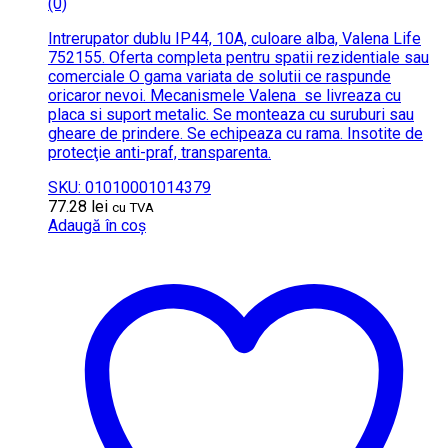
(0)
Intrerupator dublu IP44, 10A, culoare alba, Valena Life
752155. Oferta completa pentru spatii rezidentiale sau
comerciale O gama variata de solutii ce raspunde
oricaror nevoi. Mecanismele Valena se livreaza cu
placa si suport metalic. Se monteaza cu suruburi sau
gheare de prindere. Se echipeaza cu rama. Insotite de
protecţie anti-praf, transparenta.
SKU: 01010001014379
77.28
lei
cu TVA
Adaugă în coș