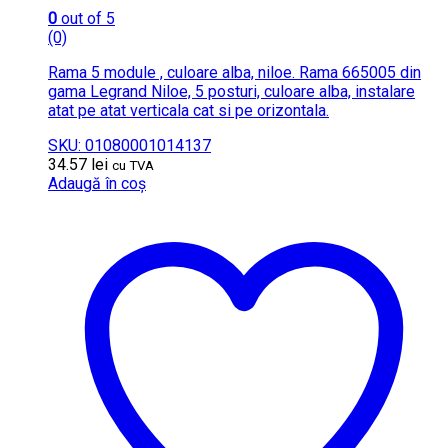
0
out of 5
(0)
Rama 5 module , culoare alba, niloe. Rama 665005 din
gama Legrand Niloe, 5 posturi, culoare alba, instalare
atat pe atat verticala cat si pe orizontala.
SKU: 01080001014137
34.57
lei
cu TVA
Adaugă în coș