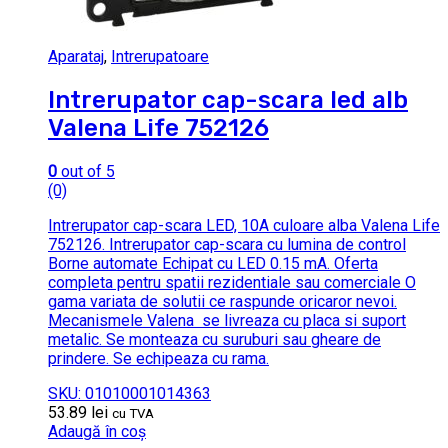
Aparataj
,
Intrerupatoare
Intrerupator cap-scara led alb
Valena Life 752126
0
out of 5
(0)
Intrerupator cap-scara LED, 10A culoare alba Valena Life
752126. Intrerupator cap-scara cu lumina de control
Borne automate Echipat cu LED 0.15 mA. Oferta
completa pentru spatii rezidentiale sau comerciale O
gama variata de solutii ce raspunde oricaror nevoi.
Mecanismele Valena se livreaza cu placa si suport
metalic. Se monteaza cu suruburi sau gheare de
prindere. Se echipeaza cu rama.
SKU: 01010001014363
53.89
lei
cu TVA
Adaugă în coș