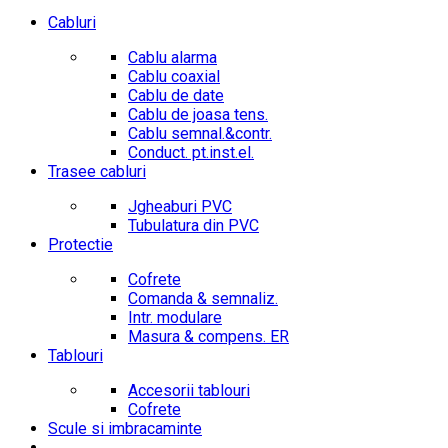
Cabluri
Cablu alarma
Cablu coaxial
Cablu de date
Cablu de joasa tens.
Cablu semnal.&contr.
Conduct. pt.inst.el.
Trasee cabluri
Jgheaburi PVC
Tubulatura din PVC
Protectie
Cofrete
Comanda & semnaliz.
Intr. modulare
Masura & compens. ER
Tablouri
Accesorii tablouri
Cofrete
Scule si imbracaminte