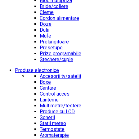
Bloc multipriza
Bride/coliere
Cleme
Cordon alimentare
Doze
Dulii
Mufe
Prelungitoare
Presetupe
Prize programabile
Stechere/cuple
Produse electronice
Accesorii tv/satelit
Boxe
Cantare
Control acces
Lanterne
Multimetre/testere
Produse cu LCD
Sonerii
Statii meteo
Termostate
Aromaterapie