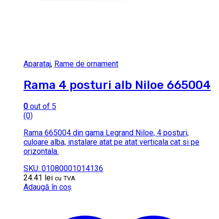
Aparataj
,
Rame de ornament
Rama 4 posturi alb Niloe 665004
0
out of 5
(0)
Rama 665004 din gama Legrand Niloe, 4 posturi,
culoare alba, instalare atat pe atat verticala cat si pe
orizontala.
SKU: 01080001014136
24.41
lei
cu TVA
Adaugă în coș