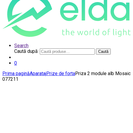
Search
Caută după:
Caută
0
Prima pagină
Aparataj
Prize de forta
Priza 2 module alb Mosaic
077211