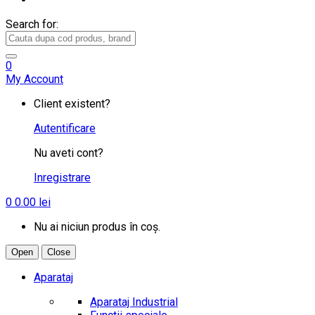
Search for:
0
My Account
Client existent?
Autentificare
Nu aveti cont?
Inregistrare
0
0.00
lei
Nu ai niciun produs în coș.
Open
Close
Aparataj
Aparataj Industrial