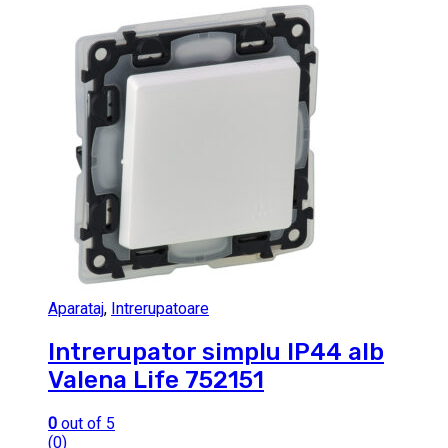
Aparataj
,
Intrerupatoare
Intrerupator simplu IP44 alb
Valena Life 752151
0
out of 5
(0)