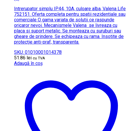
Intrerupator simplu IP44, 10A, culoare alba, Valena Life
752151. Oferta completa pentru spatii rezidentiale sau
comerciale O gama variata de solutii ce raspunde
oricaror nevoi. Mecanismele Valena se livreaza cu
placa si suport metalic. Se monteaza cu suruburi sau
gheare de prindere. Se echipeaza cu rama. Insotite de
protecţie anti-praf, transparenta.
SKU: 01010001014378
51.86
lei
cu TVA
Adaugă în coș