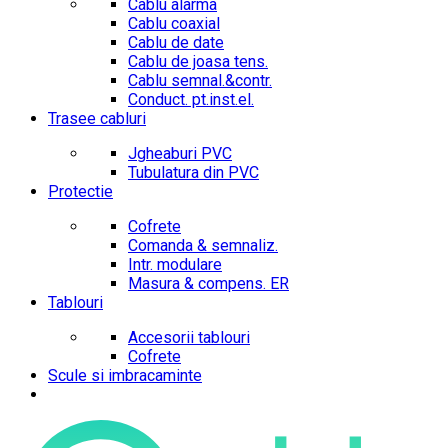
Cablu alarma
Cablu coaxial
Cablu de date
Cablu de joasa tens.
Cablu semnal.&contr.
Conduct. pt.inst.el.
Trasee cabluri
Jgheaburi PVC
Tubulatura din PVC
Protectie
Cofrete
Comanda & semnaliz.
Intr. modulare
Masura & compens. ER
Tablouri
Accesorii tablouri
Cofrete
Scule si imbracaminte