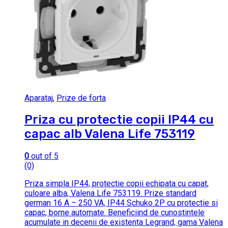
Aparataj
,
Prize de forta
Priza cu protectie copii IP44 cu
capac alb Valena Life 753119
0
out of 5
(0)
Priza simpla IP44, protectie copii echipata cu capat,
culoare alba, Valena Life 753119. Prize standard
german 16 A – 250 VA, IP44 Schuko 2P cu protectie si
capac, borne automate. Beneficiind de cunostintele
acumulate in decenii de existenta Legrand, gama Valena