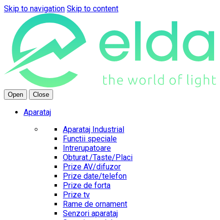
Skip to navigation
Skip to content
Open
Close
Aparataj
Aparataj Industrial
Functii speciale
Intrerupatoare
Obturat./Taste/Placi
Prize AV/difuzor
Prize date/telefon
Prize de forta
Prize tv
Rame de ornament
Senzori aparataj