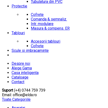
Tubulatura din PVC
Protectie
Cofrete
Comanda & semnaliz.
Intr. modulare
Masura & compens. ER
Tablouri
Accesorii tablouri
Cofrete
Scule si imbracaminte
Despre noi
Alege Gama
Casa inteligenta
Cataloage
Contact
Suport
(+4) 0744 759 739
Email: office@elda.ro
Toate Categoriile
Aparataj