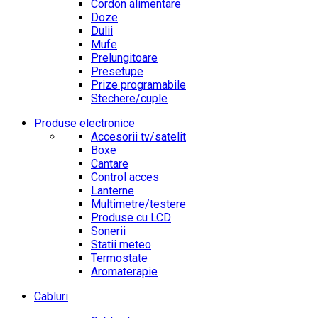
Cordon alimentare
Doze
Dulii
Mufe
Prelungitoare
Presetupe
Prize programabile
Stechere/cuple
Produse electronice
Accesorii tv/satelit
Boxe
Cantare
Control acces
Lanterne
Multimetre/testere
Produse cu LCD
Sonerii
Statii meteo
Termostate
Aromaterapie
Cabluri