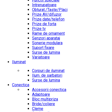
Functii speciale
Intrerupatoare
Obturat./Taste/Placi
Prize AV/difuzor
Prize date/telefon
Prize de forta
Prize tv
Rame de ornament
Senzori aparataj
Sonerie modulara
Suport fixare
Surse de lumina
Variatoare
Iluminat
Corpuri de iluminat
Ilum. de sarbatori
Surse de lumina
Conectica
Accesorii conectica
Adaptoare
Bloc multipriza
Bride/coliere
Cleme