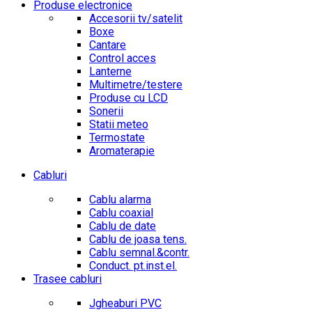
Produse electronice
Accesorii tv/satelit
Boxe
Cantare
Control acces
Lanterne
Multimetre/testere
Produse cu LCD
Sonerii
Statii meteo
Termostate
Aromaterapie
Cabluri
Cablu alarma
Cablu coaxial
Cablu de date
Cablu de joasa tens.
Cablu semnal.&contr.
Conduct. pt.inst.el.
Trasee cabluri
Jgheaburi PVC