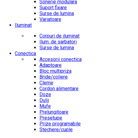
Sonerie modulara
Suport fixare
Surse de lumina
Variatoare
Iluminat
Corpuri de iluminat
Ilum. de sarbatori
Surse de lumina
Conectica
Accesorii conectica
Adaptoare
Bloc multipriza
Bride/coliere
Cleme
Cordon alimentare
Doze
Dulii
Mufe
Prelungitoare
Presetupe
Prize programabile
Stechere/cuple