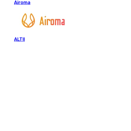
Airoma
ALTII