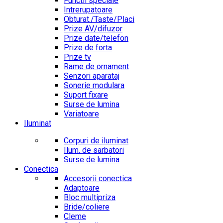
Functii speciale
Intrerupatoare
Obturat./Taste/Placi
Prize AV/difuzor
Prize date/telefon
Prize de forta
Prize tv
Rame de ornament
Senzori aparataj
Sonerie modulara
Suport fixare
Surse de lumina
Variatoare
Iluminat
Corpuri de iluminat
Ilum. de sarbatori
Surse de lumina
Conectica
Accesorii conectica
Adaptoare
Bloc multipriza
Bride/coliere
Cleme