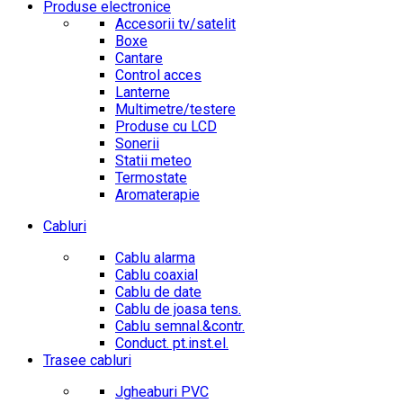
Produse electronice
Accesorii tv/satelit
Boxe
Cantare
Control acces
Lanterne
Multimetre/testere
Produse cu LCD
Sonerii
Statii meteo
Termostate
Aromaterapie
Cabluri
Cablu alarma
Cablu coaxial
Cablu de date
Cablu de joasa tens.
Cablu semnal.&contr.
Conduct. pt.inst.el.
Trasee cabluri
Jgheaburi PVC