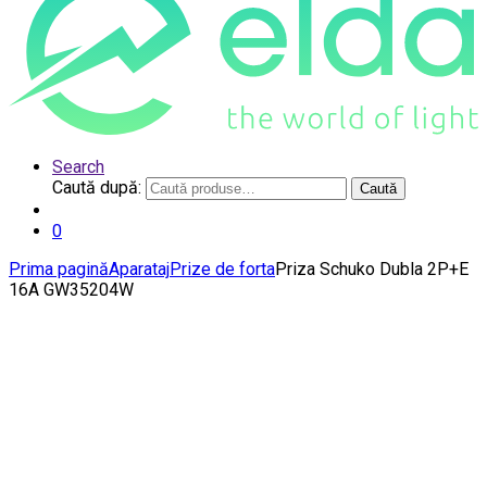
Search
Caută după:
Caută
0
Prima pagină
Aparataj
Prize de forta
Priza Schuko Dubla 2P+E
16A GW35204W