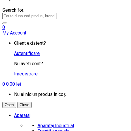
Search for:
0
My Account
Client existent?
Autentificare
Nu aveti cont?
Inregistrare
0
0.00
lei
Nu ai niciun produs în coș.
Open
Close
Aparataj
Aparataj Industrial