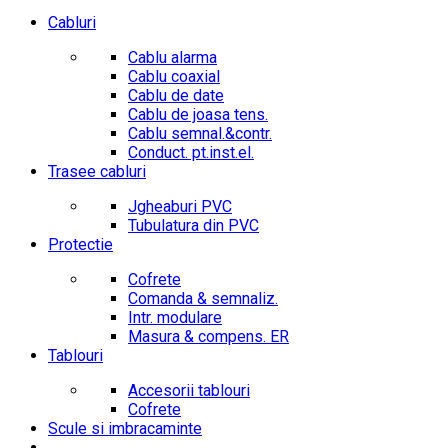
Cabluri
Cablu alarma
Cablu coaxial
Cablu de date
Cablu de joasa tens.
Cablu semnal.&contr.
Conduct. pt.inst.el.
Trasee cabluri
Jgheaburi PVC
Tubulatura din PVC
Protectie
Cofrete
Comanda & semnaliz.
Intr. modulare
Masura & compens. ER
Tablouri
Accesorii tablouri
Cofrete
Scule si imbracaminte