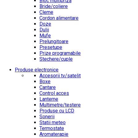
Bloc multipriza
Bride/coliere
Cleme
Cordon alimentare
Doze
Dulii
Mufe
Prelungitoare
Presetupe
Prize programabile
Stechere/cuple
Produse electronice
Accesorii tv/satelit
Boxe
Cantare
Control acces
Lanterne
Multimetre/testere
Produse cu LCD
Sonerii
Statii meteo
Termostate
Aromaterapie