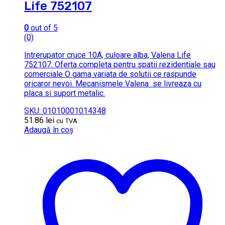
Life 752107
0
out of 5
(0)
Intrerupator cruce 10A, culoare alba, Valena Life
752107. Oferta completa pentru spatii rezidentiale sau
comerciale O gama variata de solutii ce raspunde
oricaror nevoi. Mecanismele Valena se livreaza cu
placa si suport metalic.
SKU: 01010001014348
51.86
lei
cu TVA
Adaugă în coș