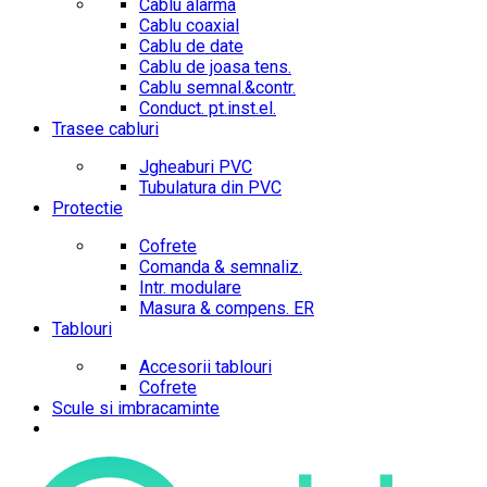
Cablu alarma
Cablu coaxial
Cablu de date
Cablu de joasa tens.
Cablu semnal.&contr.
Conduct. pt.inst.el.
Trasee cabluri
Jgheaburi PVC
Tubulatura din PVC
Protectie
Cofrete
Comanda & semnaliz.
Intr. modulare
Masura & compens. ER
Tablouri
Accesorii tablouri
Cofrete
Scule si imbracaminte