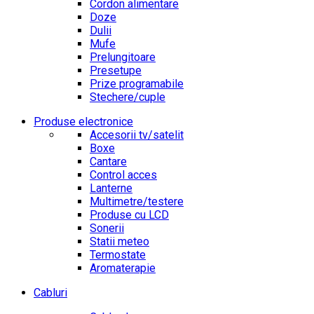
Cordon alimentare
Doze
Dulii
Mufe
Prelungitoare
Presetupe
Prize programabile
Stechere/cuple
Produse electronice
Accesorii tv/satelit
Boxe
Cantare
Control acces
Lanterne
Multimetre/testere
Produse cu LCD
Sonerii
Statii meteo
Termostate
Aromaterapie
Cabluri