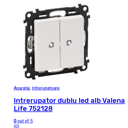
Aparataj
,
Intrerupatoare
Intrerupator dublu led alb Valena
Life 752128
0
out of 5
(0)