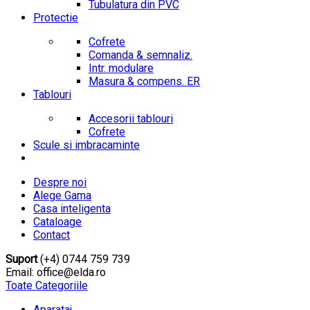
Tubulatura din PVC
Protectie
Cofrete
Comanda & semnaliz.
Intr. modulare
Masura & compens. ER
Tablouri
Accesorii tablouri
Cofrete
Scule si imbracaminte
Despre noi
Alege Gama
Casa inteligenta
Cataloage
Contact
Suport
(+4) 0744 759 739
Email: office@elda.ro
Toate Categoriile
Aparataj