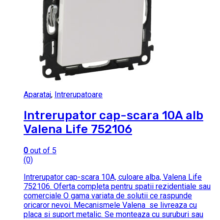
Aparataj
,
Intrerupatoare
Intrerupator cap-scara 10A alb
Valena Life 752106
0
out of 5
(0)
Intrerupator cap-scara 10A, culoare alba, Valena Life
752106. Oferta completa pentru spatii rezidentiale sau
comerciale O gama variata de solutii ce raspunde
oricaror nevoi. Mecanismele Valena se livreaza cu
placa si suport metalic. Se monteaza cu suruburi sau