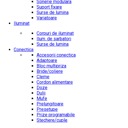
Sonerie modulara
Suport fixare
Surse de lumina
Variatoare
Iluminat
Corpuri de iluminat
Ilum. de sarbatori
Surse de lumina
Conectica
Accesorii conectica
Adaptoare
Bloc multipriza
Bride/coliere
Cleme
Cordon alimentare
Doze
Dulii
Mufe
Prelungitoare
Presetupe
Prize programabile
Stechere/cuple