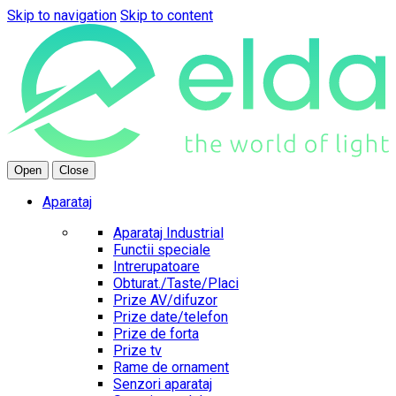
Skip to navigation
Skip to content
Open
Close
Aparataj
Aparataj Industrial
Functii speciale
Intrerupatoare
Obturat./Taste/Placi
Prize AV/difuzor
Prize date/telefon
Prize de forta
Prize tv
Rame de ornament
Senzori aparataj