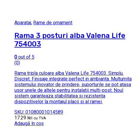
Aparataj
,
Rame de ornament
Rama 3 posturi alba Valena Life
754003
0
out of 5
(0)
Rama tripla culoare alba Valena Life 754003. Simplu.
Discret. Finisaje integrate perfect in ambianta. Multumita
sistemului inovator de prindere, suporturile se pot atasa
usor unele de altele pentru instalatii multi-post. Noul
sistem garanteaza stabilitatea si rezistenta
dispozitivelor la montajul placii si al ramei.
SKU: 01080001014589
17.29
lei
cu TVA
Adaugă în coș