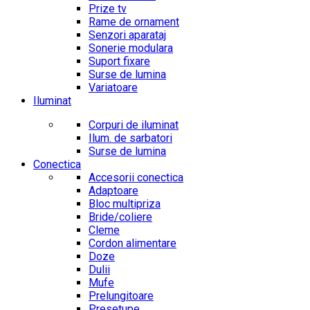
Prize tv
Rame de ornament
Senzori aparataj
Sonerie modulara
Suport fixare
Surse de lumina
Variatoare
Iluminat
Corpuri de iluminat
Ilum. de sarbatori
Surse de lumina
Conectica
Accesorii conectica
Adaptoare
Bloc multipriza
Bride/coliere
Cleme
Cordon alimentare
Doze
Dulii
Mufe
Prelungitoare
Presetupe