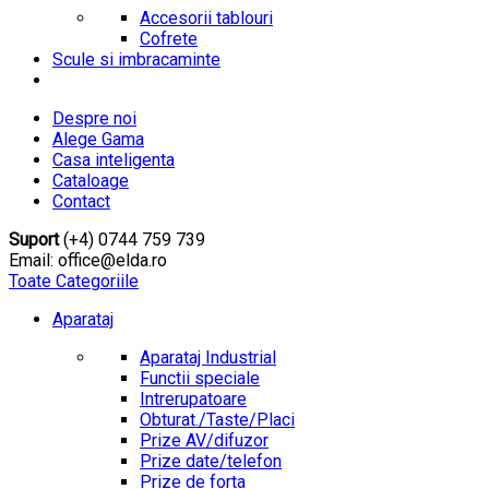
Accesorii tablouri
Cofrete
Scule si imbracaminte
Despre noi
Alege Gama
Casa inteligenta
Cataloage
Contact
Suport
(+4) 0744 759 739
Email: office@elda.ro
Toate Categoriile
Aparataj
Aparataj Industrial
Functii speciale
Intrerupatoare
Obturat./Taste/Placi
Prize AV/difuzor
Prize date/telefon
Prize de forta