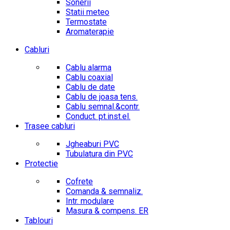
Sonerii
Statii meteo
Termostate
Aromaterapie
Cabluri
Cablu alarma
Cablu coaxial
Cablu de date
Cablu de joasa tens.
Cablu semnal.&contr.
Conduct. pt.inst.el.
Trasee cabluri
Jgheaburi PVC
Tubulatura din PVC
Protectie
Cofrete
Comanda & semnaliz.
Intr. modulare
Masura & compens. ER
Tablouri