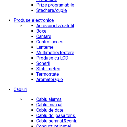
Prize programabile
Stechere/cuple
Produse electronice
Accesorii tv/satelit
Boxe
Cantare
Control acces
Lanterne
Multimetre/testere
Produse cu LCD
Sonerii
Statii meteo
Termostate
Aromaterapie
Cabluri
Cablu alarma
Cablu coaxial
Cablu de date
Cablu de joasa tens.
Cablu semnal.&contr.
Conduct. pt.inst.el.