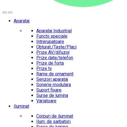
Aparataj
Aparataj Industrial
Functii speciale
Intrerupatoare
Obturat./Taste/Placi
Prize AV/difuzor
Prize date/telefon
Prize de forta
Prize tv
Rame de ornament
Senzori aparataj
Sonerie modulara
Suport fixare
Surse de lumina
Variatoare
Iluminat
Corpuri de iluminat
Ilum. de sarbatori
Surse de lumina