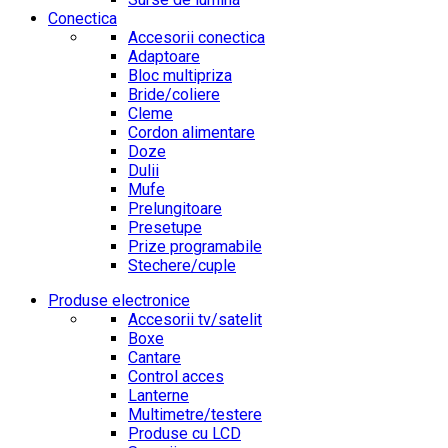
Conectica
Accesorii conectica
Adaptoare
Bloc multipriza
Bride/coliere
Cleme
Cordon alimentare
Doze
Dulii
Mufe
Prelungitoare
Presetupe
Prize programabile
Stechere/cuple
Produse electronice
Accesorii tv/satelit
Boxe
Cantare
Control acces
Lanterne
Multimetre/testere
Produse cu LCD