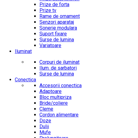
Prize de forta
Prize tv
Rame de ornament
Senzori aparataj
Sonerie modulara
Suport fixare
Surse de lumina
Variatoare
Iluminat
Corpuri de iluminat
Ilum. de sarbatori
Surse de lumina
Conectica
Accesorii conectica
Adaptoare
Bloc multipriza
Bride/coliere
Cleme
Cordon alimentare
Doze
Dulii
Mufe