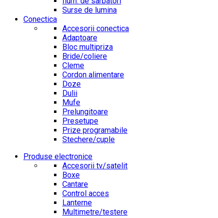
Ilum. de sarbatori
Surse de lumina
Conectica
Accesorii conectica
Adaptoare
Bloc multipriza
Bride/coliere
Cleme
Cordon alimentare
Doze
Dulii
Mufe
Prelungitoare
Presetupe
Prize programabile
Stechere/cuple
Produse electronice
Accesorii tv/satelit
Boxe
Cantare
Control acces
Lanterne
Multimetre/testere