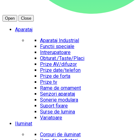
Open
Close
Aparataj
Aparataj Industrial
Functii speciale
Intrerupatoare
Obturat./Taste/Placi
Prize AV/difuzor
Prize date/telefon
Prize de forta
Prize tv
Rame de ornament
Senzori aparataj
Sonerie modulara
Suport fixare
Surse de lumina
Variatoare
Iluminat
Corpuri de iluminat