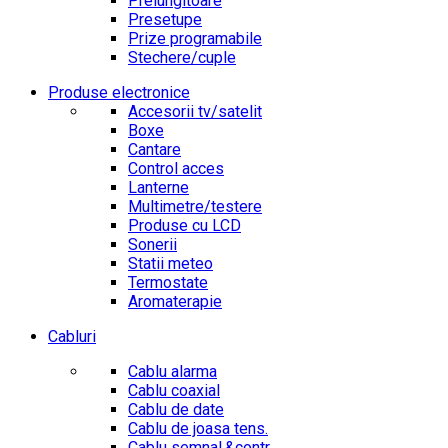
Prelungitoare
Presetupe
Prize programabile
Stechere/cuple
Produse electronice
Accesorii tv/satelit
Boxe
Cantare
Control acces
Lanterne
Multimetre/testere
Produse cu LCD
Sonerii
Statii meteo
Termostate
Aromaterapie
Cabluri
Cablu alarma
Cablu coaxial
Cablu de date
Cablu de joasa tens.
Cablu semnal.&contr.