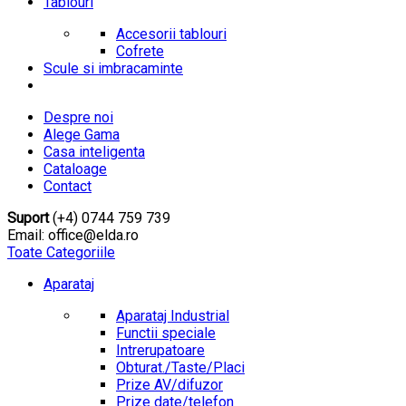
Tablouri
Accesorii tablouri
Cofrete
Scule si imbracaminte
Despre noi
Alege Gama
Casa inteligenta
Cataloage
Contact
Suport
(+4) 0744 759 739
Email: office@elda.ro
Toate Categoriile
Aparataj
Aparataj Industrial
Functii speciale
Intrerupatoare
Obturat./Taste/Placi
Prize AV/difuzor
Prize date/telefon