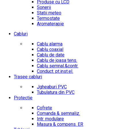
Produse cu LCD
Sonerii
Statii meteo
Termostate
Aromaterapie
Cabluri
Cablu alarma
Cablu coaxial
Cablu de date
Cablu de joasa tens.
Cablu semnal.&contr.
Conduct. pt.inst.el.
Trasee cabluri
Jgheaburi PVC
Tubulatura din PVC
Protectie
Cofrete
Comanda & semnaliz.
Intr. modulare
Masura & compens. ER