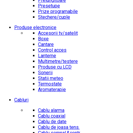
Prelungitoare
Presetupe
Prize programabile
Stechere/cuple
Produse electronice
Accesorii tv/satelit
Boxe
Cantare
Control acces
Lanterne
Multimetre/testere
Produse cu LCD
Sonerii
Statii meteo
Termostate
Aromaterapie
Cabluri
Cablu alarma
Cablu coaxial
Cablu de date
Cablu de joasa tens.
Cablu semnal.&contr.