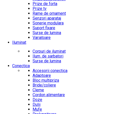
Prize de forta
Prize tv
Rame de ornament
Senzori aparataj
Sonerie modulara
Suport fixare
Surse de lumina
Variatoare
Iluminat
Corpuri de iluminat
Ilum. de sarbatori
Surse de lumina
Conectica
Accesorii conectica
Adaptoare
Bloc multipriza
Bride/coliere
Cleme
Cordon alimentare
Doze
Dulii
Mufe