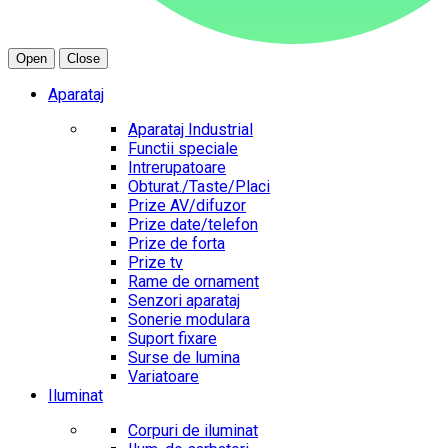
Open
Close
Aparataj
Aparataj Industrial
Functii speciale
Intrerupatoare
Obturat./Taste/Placi
Prize AV/difuzor
Prize date/telefon
Prize de forta
Prize tv
Rame de ornament
Senzori aparataj
Sonerie modulara
Suport fixare
Surse de lumina
Variatoare
Iluminat
Corpuri de iluminat