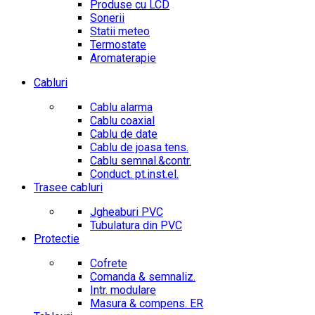
Produse cu LCD
Sonerii
Statii meteo
Termostate
Aromaterapie
Cabluri
Cablu alarma
Cablu coaxial
Cablu de date
Cablu de joasa tens.
Cablu semnal.&contr.
Conduct. pt.inst.el.
Trasee cabluri
Jgheaburi PVC
Tubulatura din PVC
Protectie
Cofrete
Comanda & semnaliz.
Intr. modulare
Masura & compens. ER