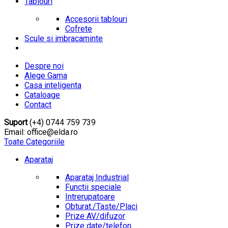
Tablouri
Accesorii tablouri
Cofrete
Scule si imbracaminte
Despre noi
Alege Gama
Casa inteligenta
Cataloage
Contact
Suport
(+4) 0744 759 739
Email: office@elda.ro
Toate Categoriile
Aparataj
Aparataj Industrial
Functii speciale
Intrerupatoare
Obturat./Taste/Placi
Prize AV/difuzor
Prize date/telefon