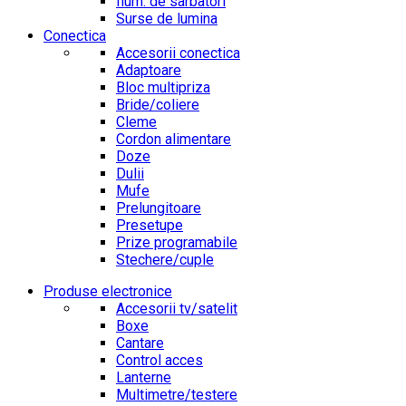
Ilum. de sarbatori
Surse de lumina
Conectica
Accesorii conectica
Adaptoare
Bloc multipriza
Bride/coliere
Cleme
Cordon alimentare
Doze
Dulii
Mufe
Prelungitoare
Presetupe
Prize programabile
Stechere/cuple
Produse electronice
Accesorii tv/satelit
Boxe
Cantare
Control acces
Lanterne
Multimetre/testere