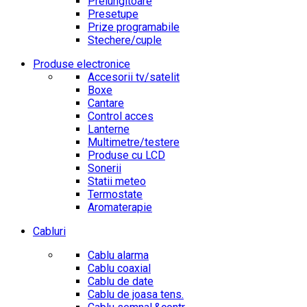
Prelungitoare
Presetupe
Prize programabile
Stechere/cuple
Produse electronice
Accesorii tv/satelit
Boxe
Cantare
Control acces
Lanterne
Multimetre/testere
Produse cu LCD
Sonerii
Statii meteo
Termostate
Aromaterapie
Cabluri
Cablu alarma
Cablu coaxial
Cablu de date
Cablu de joasa tens.