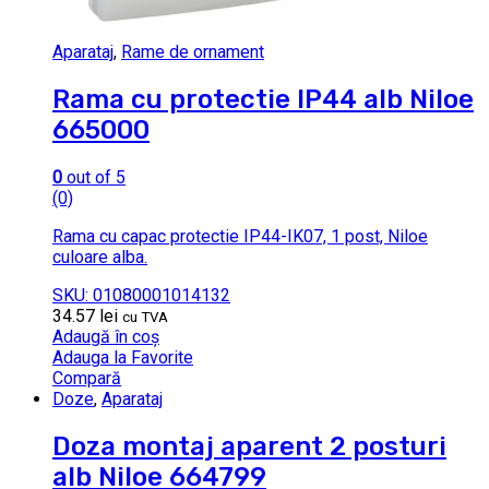
Aparataj
,
Rame de ornament
Rama cu protectie IP44 alb Niloe
665000
0
out of 5
(0)
Rama cu capac protectie IP44-IK07, 1 post, Niloe
culoare alba.
SKU: 01080001014132
34.57
lei
cu TVA
Adaugă în coș
Adauga la Favorite
Compară
Doze
,
Aparataj
Doza montaj aparent 2 posturi
alb Niloe 664799