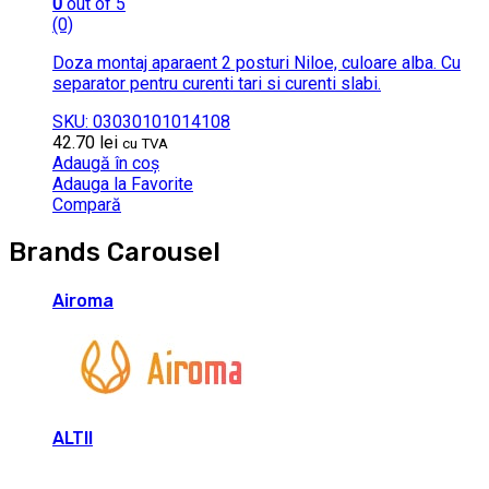
0
out of 5
(0)
Doza montaj aparaent 2 posturi Niloe, culoare alba. Cu
separator pentru curenti tari si curenti slabi.
SKU: 03030101014108
42.70
lei
cu TVA
Adaugă în coș
Adauga la Favorite
Compară
Brands Carousel
Airoma
ALTII