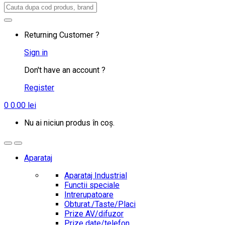
Search
for:
Returning Customer ?
Sign in
Don't have an account ?
Register
0
0.00
lei
Nu ai niciun produs în coș.
Aparataj
Aparataj Industrial
Functii speciale
Intrerupatoare
Obturat./Taste/Placi
Prize AV/difuzor
Prize date/telefon