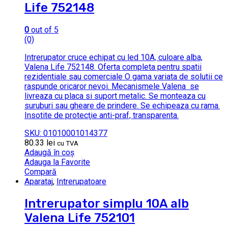
Life 752148
0
out of 5
(0)
Intrerupator cruce echipat cu led 10A, culoare alba,
Valena Life 752148. Oferta completa pentru spatii
rezidentiale sau comerciale O gama variata de solutii ce
raspunde oricaror nevoi. Mecanismele Valena se
livreaza cu placa si suport metalic. Se monteaza cu
suruburi sau gheare de prindere. Se echipeaza cu rama.
Insotite de protecţie anti-praf, transparenta.
SKU: 01010001014377
80.33
lei
cu TVA
Adaugă în coș
Adauga la Favorite
Compară
Aparataj
,
Intrerupatoare
Intrerupator simplu 10A alb
Valena Life 752101