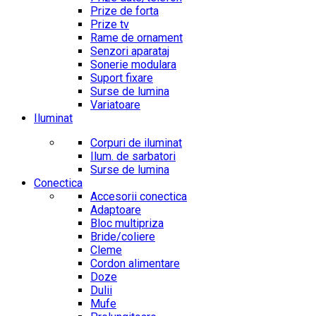
Prize de forta
Prize tv
Rame de ornament
Senzori aparataj
Sonerie modulara
Suport fixare
Surse de lumina
Variatoare
Iluminat
Corpuri de iluminat
Ilum. de sarbatori
Surse de lumina
Conectica
Accesorii conectica
Adaptoare
Bloc multipriza
Bride/coliere
Cleme
Cordon alimentare
Doze
Dulii
Mufe