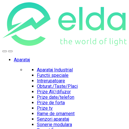
Skip
Skip
to
to
navigation
content
Aparataj
Aparataj Industrial
Functii speciale
Intrerupatoare
Obturat./Taste/Placi
Prize AV/difuzor
Prize date/telefon
Prize de forta
Prize tv
Rame de ornament
Senzori aparataj
Sonerie modulara