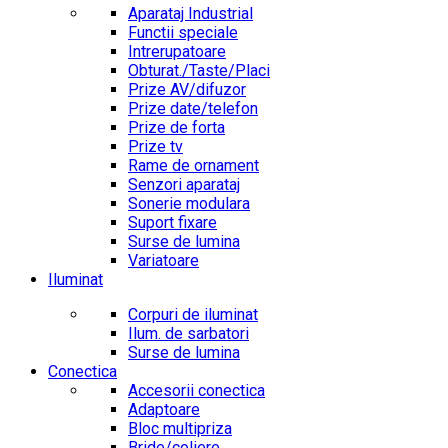
Aparataj Industrial
Functii speciale
Intrerupatoare
Obturat./Taste/Placi
Prize AV/difuzor
Prize date/telefon
Prize de forta
Prize tv
Rame de ornament
Senzori aparataj
Sonerie modulara
Suport fixare
Surse de lumina
Variatoare
Iluminat
Corpuri de iluminat
Ilum. de sarbatori
Surse de lumina
Conectica
Accesorii conectica
Adaptoare
Bloc multipriza
Bride/coliere