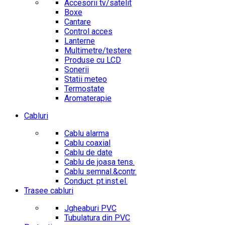
Accesorii tv/satelit
Boxe
Cantare
Control acces
Lanterne
Multimetre/testere
Produse cu LCD
Sonerii
Statii meteo
Termostate
Aromaterapie
Cabluri
Cablu alarma
Cablu coaxial
Cablu de date
Cablu de joasa tens.
Cablu semnal.&contr.
Conduct. pt.inst.el.
Trasee cabluri
Jgheaburi PVC
Tubulatura din PVC