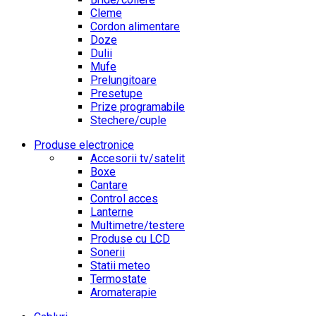
Cleme
Cordon alimentare
Doze
Dulii
Mufe
Prelungitoare
Presetupe
Prize programabile
Stechere/cuple
Produse electronice
Accesorii tv/satelit
Boxe
Cantare
Control acces
Lanterne
Multimetre/testere
Produse cu LCD
Sonerii
Statii meteo
Termostate
Aromaterapie