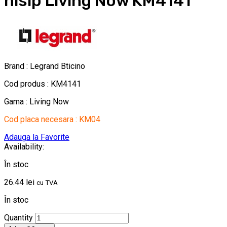
nisip Living Now KM4141
Brand : Legrand Bticino
Cod produs : KM4141
Gama : Living Now
Cod placa necesara : KM04
Adauga la Favorite
Availability:
În stoc
26.44
lei
cu TVA
În stoc
Quantity