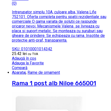
(0)
Intrerupator simplu 10A, culoare alba, Valena Life
752101. Oferta completa pentru spatii rezidentiale sau
comerciale O gama variata de solutii ce raspunde
oricaror nevoi. Mecanismele Valena se livreaza cu
placa si suport metalic. Se monteaza cu suruburi sau
gheare de prindere. Se echipeaza cu rama. Insotite de
protecţie anti-praf, transparenta.
SKU: 01010001014342
25.42
lei
cu TVA
Adaugă în coș
Adauga la Favorite
Compară
Aparataj
,
Rame de ornament
Rama 1 post alb Niloe 665001