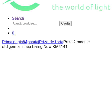
Search
Caută
Caută
după:
0
Prima pagină
Aparataj
Prize de forta
Priza 2 module
std.german nisip Living Now KM4141