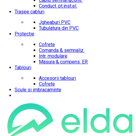
Cablu semnal.&contr.
Conduct. pt.inst.el.
Trasee cabluri
Jgheaburi PVC
Tubulatura din PVC
Protectie
Cofrete
Comanda & semnaliz.
Intr. modulare
Masura & compens. ER
Tablouri
Accesorii tablouri
Cofrete
Scule si imbracaminte