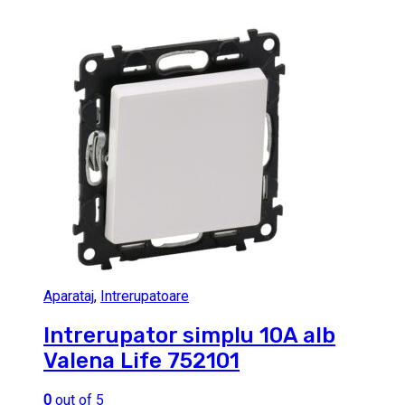
Aparataj
,
Intrerupatoare
Intrerupator simplu 10A alb
Valena Life 752101
0
out of 5