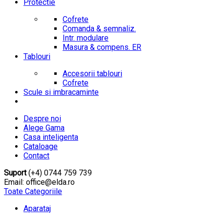
Protectie
Cofrete
Comanda & semnaliz.
Intr. modulare
Masura & compens. ER
Tablouri
Accesorii tablouri
Cofrete
Scule si imbracaminte
Despre noi
Alege Gama
Casa inteligenta
Cataloage
Contact
Suport
(+4) 0744 759 739
Email: office@elda.ro
Toate Categoriile
Aparataj