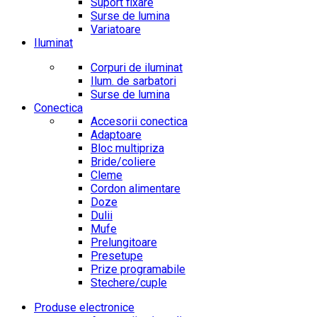
Suport fixare
Surse de lumina
Variatoare
Iluminat
Corpuri de iluminat
Ilum. de sarbatori
Surse de lumina
Conectica
Accesorii conectica
Adaptoare
Bloc multipriza
Bride/coliere
Cleme
Cordon alimentare
Doze
Dulii
Mufe
Prelungitoare
Presetupe
Prize programabile
Stechere/cuple
Produse electronice