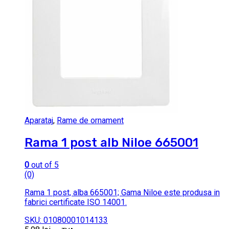
Aparataj
,
Rame de ornament
Rama 1 post alb Niloe 665001
0
out of 5
(0)
Rama 1 post, alba 665001; Gama Niloe este produsa in
fabrici certificate ISO 14001.
SKU: 01080001014133