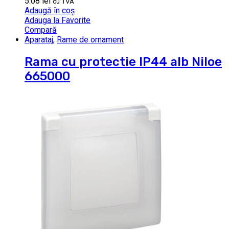
5.08
lei
cu TVA
Adaugă în coș
Adauga la Favorite
Compară
Aparataj
,
Rame de ornament
Rama cu protectie IP44 alb Niloe
665000