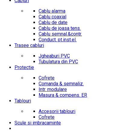
Cabluri
Cablu alarma
Cablu coaxial
Cablu de date
Cablu de joasa tens.
Cablu semnal.&contr.
Conduct. pt.inst.el.
Trasee cabluri
Jgheaburi PVC
Tubulatura din PVC
Protectie
Cofrete
Comanda & semnaliz.
Intr. modulare
Masura & compens. ER
Tablouri
Accesorii tablouri
Cofrete
Scule si imbracaminte