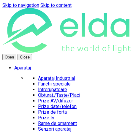
Skip to navigation
Skip to content
Open
Close
Aparataj
Aparataj Industrial
Functii speciale
Intrerupatoare
Obturat./Taste/Placi
Prize AV/difuzor
Prize date/telefon
Prize de forta
Prize tv
Rame de ornament
Senzori aparataj