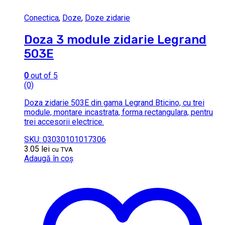
Conectica
,
Doze
,
Doze zidarie
Doza 3 module zidarie Legrand
503E
0
out of 5
(0)
Doza zidarie 503E din gama Legrand Bticino, cu trei
module, montare incastrata, forma rectangulara, pentru
trei accesorii electrice.
SKU: 03030101017306
3.05
lei
cu TVA
Adaugă în coș