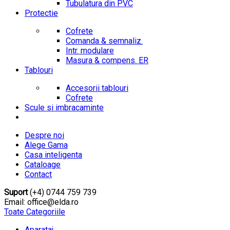
Tubulatura din PVC
Protectie
Cofrete
Comanda & semnaliz.
Intr. modulare
Masura & compens. ER
Tablouri
Accesorii tablouri
Cofrete
Scule si imbracaminte
Despre noi
Alege Gama
Casa inteligenta
Cataloage
Contact
Suport
(+4) 0744 759 739
Email: office@elda.ro
Toate Categoriile
Aparataj