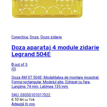
Conectica
,
Doze
,
Doze zidarie
Doza aparataj 4 module zidarie
Legrand 504E
0
out of 5
(0)
Doza 4M ST 504E; Modalitatea de montare incastrat,
Forma rectangular, Modelul alte, Echipat cu fara,
Lungime 74 mm, Latimea 135 mm.
SKU: 03030101017322
6.10
lei
cu TVA
Adaugă în coș