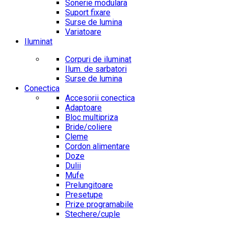
Sonerie modulara
Suport fixare
Surse de lumina
Variatoare
Iluminat
Corpuri de iluminat
Ilum. de sarbatori
Surse de lumina
Conectica
Accesorii conectica
Adaptoare
Bloc multipriza
Bride/coliere
Cleme
Cordon alimentare
Doze
Dulii
Mufe
Prelungitoare
Presetupe
Prize programabile
Stechere/cuple