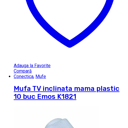
Adauga la Favorite
Compară
Conectica
,
Mufe
Mufa TV inclinata mama plastic
10 buc Emos K1821