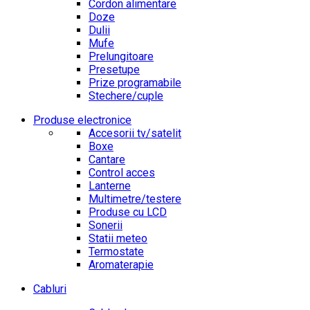
Cordon alimentare
Doze
Dulii
Mufe
Prelungitoare
Presetupe
Prize programabile
Stechere/cuple
Produse electronice
Accesorii tv/satelit
Boxe
Cantare
Control acces
Lanterne
Multimetre/testere
Produse cu LCD
Sonerii
Statii meteo
Termostate
Aromaterapie
Cabluri