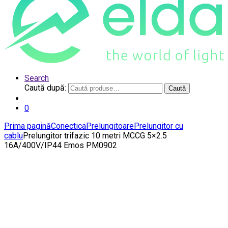
Search
Caută după:
Caută
0
Prima pagină
Conectica
Prelungitoare
Prelungitor cu
cablu
Prelungitor trifazic 10 metri MCCG 5×2.5
16A/400V/IP44 Emos PM0902