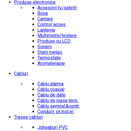
Produse electronice
Accesorii tv/satelit
Boxe
Cantare
Control acces
Lanterne
Multimetre/testere
Produse cu LCD
Sonerii
Statii meteo
Termostate
Aromaterapie
Cabluri
Cablu alarma
Cablu coaxial
Cablu de date
Cablu de joasa tens.
Cablu semnal.&contr.
Conduct. pt.inst.el.
Trasee cabluri
Jgheaburi PVC