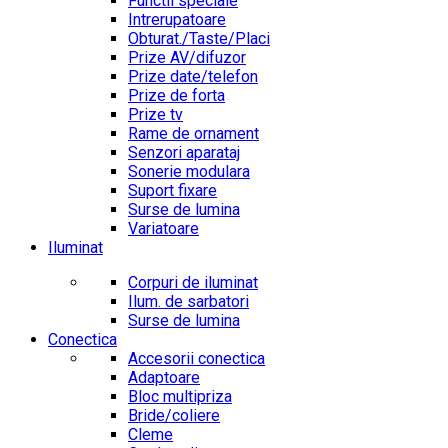
Functii speciale
Intrerupatoare
Obturat./Taste/Placi
Prize AV/difuzor
Prize date/telefon
Prize de forta
Prize tv
Rame de ornament
Senzori aparataj
Sonerie modulara
Suport fixare
Surse de lumina
Variatoare
Iluminat
Corpuri de iluminat
Ilum. de sarbatori
Surse de lumina
Conectica
Accesorii conectica
Adaptoare
Bloc multipriza
Bride/coliere
Cleme