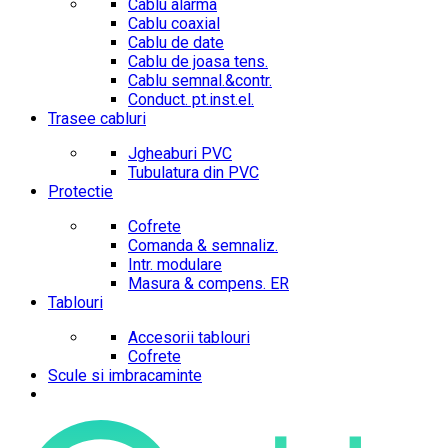
Cablu alarma
Cablu coaxial
Cablu de date
Cablu de joasa tens.
Cablu semnal.&contr.
Conduct. pt.inst.el.
Trasee cabluri
Jgheaburi PVC
Tubulatura din PVC
Protectie
Cofrete
Comanda & semnaliz.
Intr. modulare
Masura & compens. ER
Tablouri
Accesorii tablouri
Cofrete
Scule si imbracaminte