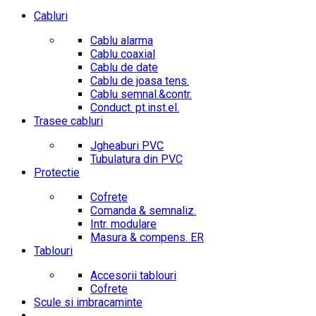
Cabluri
Cablu alarma
Cablu coaxial
Cablu de date
Cablu de joasa tens.
Cablu semnal.&contr.
Conduct. pt.inst.el.
Trasee cabluri
Jgheaburi PVC
Tubulatura din PVC
Protectie
Cofrete
Comanda & semnaliz.
Intr. modulare
Masura & compens. ER
Tablouri
Accesorii tablouri
Cofrete
Scule si imbracaminte