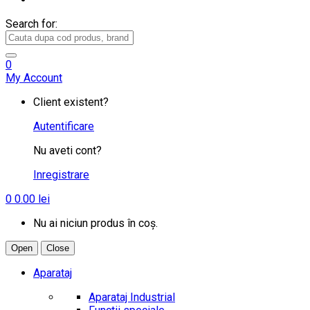
Search for:
0
My Account
Client existent?
Autentificare
Nu aveti cont?
Inregistrare
0
0.00
lei
Nu ai niciun produs în coș.
Open
Close
Aparataj
Aparataj Industrial