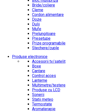
Bloc multipriza
Bride/coliere
Cleme
Cordon alimentare
Doze
Dulii
Mufe
Prelungitoare
Presetupe
Prize programabile
Stechere/cuple
Produse electronice
Accesorii tv/satelit
Boxe
Cantare
Control acces
Lanterne
Multimetre/testere
Produse cu LCD
Sonerii
Statii meteo
Termostate
Aromaterapie