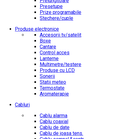
Prelungitoare
Presetupe
Prize programabile
Stechere/cuple
Produse electronice
Accesorii tv/satelit
Boxe
Cantare
Control acces
Lanterne
Multimetre/testere
Produse cu LCD
Sonerii
Statii meteo
Termostate
Aromaterapie
Cabluri
Cablu alarma
Cablu coaxial
Cablu de date
Cablu de joasa tens.