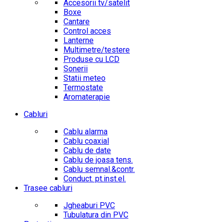
Accesorii tv/satelit
Boxe
Cantare
Control acces
Lanterne
Multimetre/testere
Produse cu LCD
Sonerii
Statii meteo
Termostate
Aromaterapie
Cabluri
Cablu alarma
Cablu coaxial
Cablu de date
Cablu de joasa tens.
Cablu semnal.&contr.
Conduct. pt.inst.el.
Trasee cabluri
Jgheaburi PVC
Tubulatura din PVC