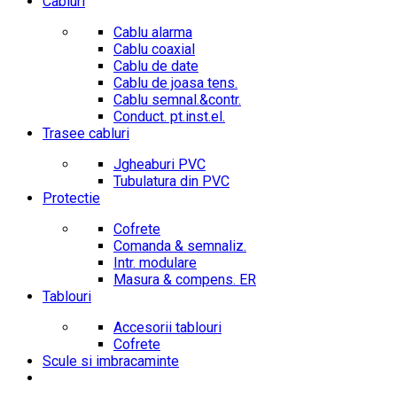
Cabluri
Cablu alarma
Cablu coaxial
Cablu de date
Cablu de joasa tens.
Cablu semnal.&contr.
Conduct. pt.inst.el.
Trasee cabluri
Jgheaburi PVC
Tubulatura din PVC
Protectie
Cofrete
Comanda & semnaliz.
Intr. modulare
Masura & compens. ER
Tablouri
Accesorii tablouri
Cofrete
Scule si imbracaminte