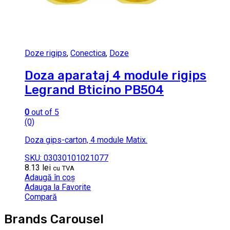
Doze rigips
,
Conectica
,
Doze
Doza aparataj 4 module rigips
Legrand Bticino PB504
0
out of 5
(0)
Doza gips-carton, 4 module Matix.
SKU: 03030101021077
8.13
lei
cu TVA
Adaugă în coș
Adauga la Favorite
Compară
Brands Carousel