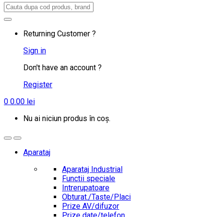
Search
for:
Returning Customer ?
Sign in
Don't have an account ?
Register
0
0.00
lei
Nu ai niciun produs în coș.
Aparataj
Aparataj Industrial
Functii speciale
Intrerupatoare
Obturat./Taste/Placi
Prize AV/difuzor
Prize date/telefon