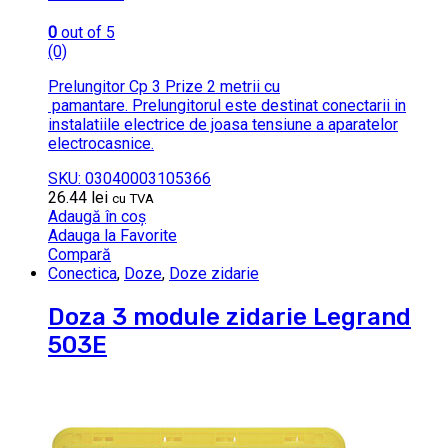
0
out of 5
(0)
Prelungitor Cp 3 Prize 2 metrii cu
pamantare. Prelungitorul este destinat conectarii in
instalatiile electrice de joasa tensiune a aparatelor
electrocasnice.
SKU: 03040003105366
26.44
lei
cu TVA
Adaugă în coș
Adauga la Favorite
Compară
Conectica
,
Doze
,
Doze zidarie
Doza 3 module zidarie Legrand
503E