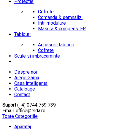
Protectie
Cofrete
Comanda & semnaliz.
Intr. modulare
Masura & compens. ER
Tablouri
Accesorii tablouri
Cofrete
Scule si imbracaminte
Despre noi
Alege Gama
Casa inteligenta
Cataloage
Contact
Suport
(+4) 0744 759 739
Email: office@elda.ro
Toate Categoriile
Aparataj