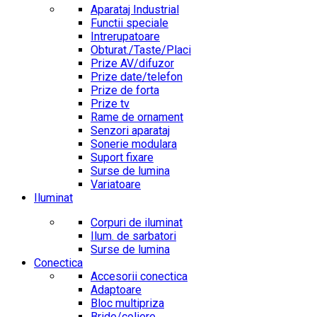
Aparataj Industrial
Functii speciale
Intrerupatoare
Obturat./Taste/Placi
Prize AV/difuzor
Prize date/telefon
Prize de forta
Prize tv
Rame de ornament
Senzori aparataj
Sonerie modulara
Suport fixare
Surse de lumina
Variatoare
Iluminat
Corpuri de iluminat
Ilum. de sarbatori
Surse de lumina
Conectica
Accesorii conectica
Adaptoare
Bloc multipriza
Bride/coliere