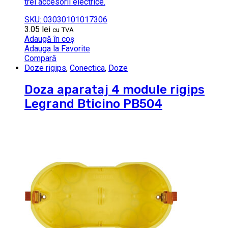
trei accesorii electrice.
SKU: 03030101017306
3.05
lei
cu TVA
Adaugă în coș
Adauga la Favorite
Compară
Doze rigips
,
Conectica
,
Doze
Doza aparataj 4 module rigips
Legrand Bticino PB504