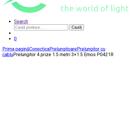
Search
Caută
Caută
după:
0
Prima pagină
Conectica
Prelungitoare
Prelungitor cu
cablu
Prelungitor 4 prize 1.5 metri 3×1.5 Emos P0421R