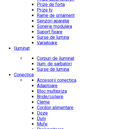
Prize de forta
Prize tv
Rame de ornament
Senzori aparataj
Sonerie modulara
Suport fixare
Surse de lumina
Variatoare
Iluminat
Corpuri de iluminat
Ilum. de sarbatori
Surse de lumina
Conectica
Accesorii conectica
Adaptoare
Bloc multipriza
Bride/coliere
Cleme
Cordon alimentare
Doze
Dulii
Mufe