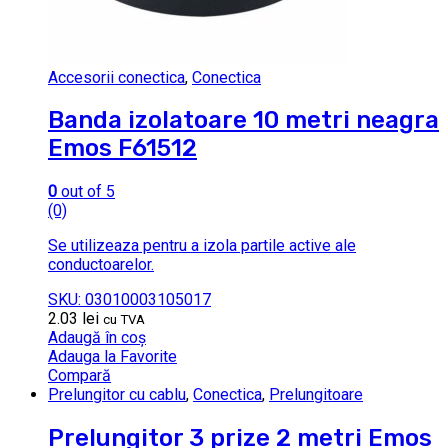
Accesorii conectica
,
Conectica
Banda izolatoare 10 metri neagra
Emos F61512
0
out of 5
(0)
Se utilizeaza pentru a izola partile active ale
conductoarelor.
SKU: 03010003105017
2.03
lei
cu TVA
Adaugă în coș
Adauga la Favorite
Compară
Prelungitor cu cablu
,
Conectica
,
Prelungitoare
Prelungitor 3 prize 2 metri Emos