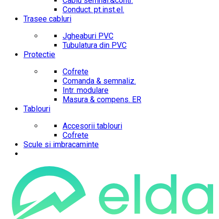
Cablu semnal.&contr.
Conduct. pt.inst.el.
Trasee cabluri
Jgheaburi PVC
Tubulatura din PVC
Protectie
Cofrete
Comanda & semnaliz.
Intr. modulare
Masura & compens. ER
Tablouri
Accesorii tablouri
Cofrete
Scule si imbracaminte