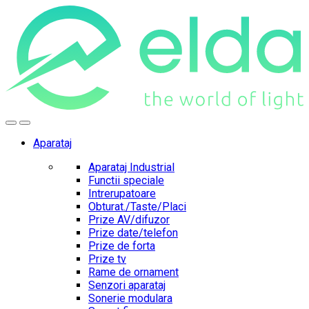
Skip
Skip
to
to
navigation
content
Aparataj
Aparataj Industrial
Functii speciale
Intrerupatoare
Obturat./Taste/Placi
Prize AV/difuzor
Prize date/telefon
Prize de forta
Prize tv
Rame de ornament
Senzori aparataj
Sonerie modulara