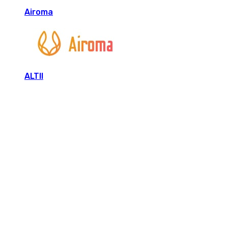
Airoma
ALTII