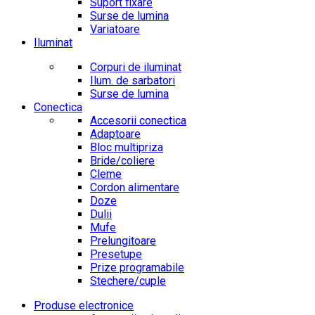
Suport fixare
Surse de lumina
Variatoare
Iluminat
Corpuri de iluminat
Ilum. de sarbatori
Surse de lumina
Conectica
Accesorii conectica
Adaptoare
Bloc multipriza
Bride/coliere
Cleme
Cordon alimentare
Doze
Dulii
Mufe
Prelungitoare
Presetupe
Prize programabile
Stechere/cuple
Produse electronice