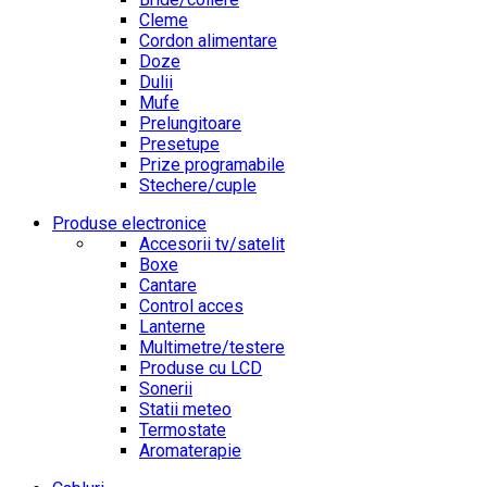
Cleme
Cordon alimentare
Doze
Dulii
Mufe
Prelungitoare
Presetupe
Prize programabile
Stechere/cuple
Produse electronice
Accesorii tv/satelit
Boxe
Cantare
Control acces
Lanterne
Multimetre/testere
Produse cu LCD
Sonerii
Statii meteo
Termostate
Aromaterapie