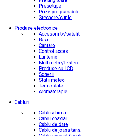
Prelungitoare
Presetupe
Prize programabile
Stechere/cuple
Produse electronice
Accesorii tv/satelit
Boxe
Cantare
Control acces
Lanterne
Multimetre/testere
Produse cu LCD
Sonerii
Statii meteo
Termostate
Aromaterapie
Cabluri
Cablu alarma
Cablu coaxial
Cablu de date
Cablu de joasa tens.
Cablu semnal.&contr.