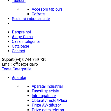
Tablouri
Accesorii tablouri
Cofrete
Scule si imbracaminte
Despre noi
Alege Gama
Casa inteligenta
Cataloage
Contact
Suport
(+4) 0744 759 739
Email: office@elda.ro
Toate Categoriile
Aparataj
Aparataj Industrial
Functii speciale
Intrerupatoare
Obturat./Taste/Placi
Prize AV/difuzor
Prize date/telefon