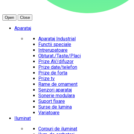
Open
Close
Aparataj
Aparataj Industrial
Functii speciale
Intrerupatoare
Obturat./Taste/Placi
Prize AV/difuzor
Prize date/telefon
Prize de forta
Prize tv
Rame de ornament
Senzori aparataj
Sonerie modulara
Suport fixare
Surse de lumina
Variatoare
Iluminat
Corpuri de iluminat