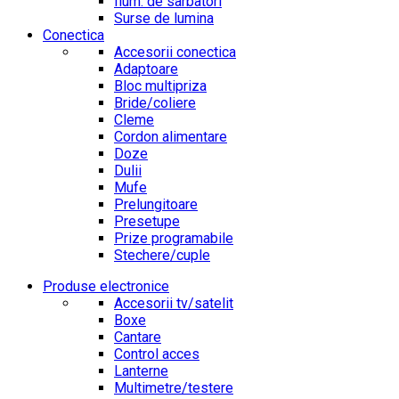
Ilum. de sarbatori
Surse de lumina
Conectica
Accesorii conectica
Adaptoare
Bloc multipriza
Bride/coliere
Cleme
Cordon alimentare
Doze
Dulii
Mufe
Prelungitoare
Presetupe
Prize programabile
Stechere/cuple
Produse electronice
Accesorii tv/satelit
Boxe
Cantare
Control acces
Lanterne
Multimetre/testere