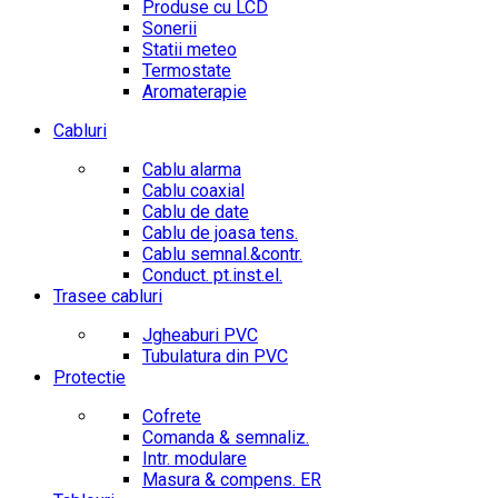
Produse cu LCD
Sonerii
Statii meteo
Termostate
Aromaterapie
Cabluri
Cablu alarma
Cablu coaxial
Cablu de date
Cablu de joasa tens.
Cablu semnal.&contr.
Conduct. pt.inst.el.
Trasee cabluri
Jgheaburi PVC
Tubulatura din PVC
Protectie
Cofrete
Comanda & semnaliz.
Intr. modulare
Masura & compens. ER