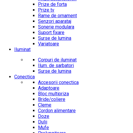
Prize de forta
Prize tv
Rame de ornament
Senzori aparataj
Sonerie modulara
Suport fixare
Surse de lumina
Variatoare
Iluminat
Corpuri de iluminat
Ilum. de sarbatori
Surse de lumina
Conectica
Accesorii conectica
Adaptoare
Bloc multipriza
Bride/coliere
Cleme
Cordon alimentare
Doze
Dulii
Mufe