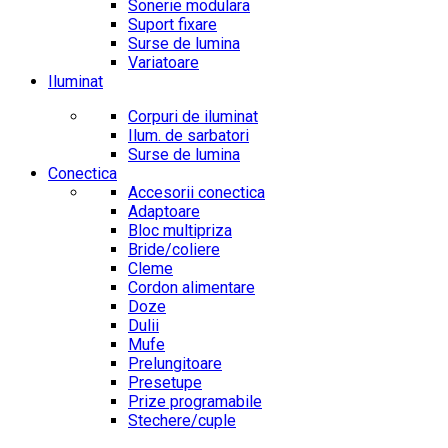
Sonerie modulara
Suport fixare
Surse de lumina
Variatoare
Iluminat
Corpuri de iluminat
Ilum. de sarbatori
Surse de lumina
Conectica
Accesorii conectica
Adaptoare
Bloc multipriza
Bride/coliere
Cleme
Cordon alimentare
Doze
Dulii
Mufe
Prelungitoare
Presetupe
Prize programabile
Stechere/cuple