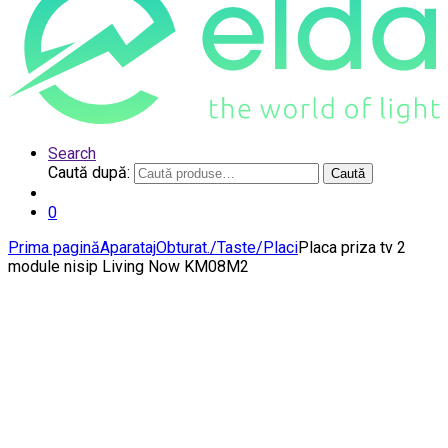
Search
Caută după:
Caută
0
Prima pagină
Aparataj
Obturat./Taste/Placi
Placa priza tv 2
module nisip Living Now KM08M2