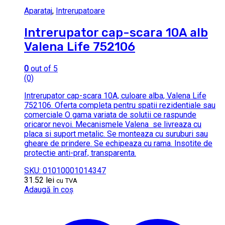
Aparataj
,
Intrerupatoare
Intrerupator cap-scara 10A alb
Valena Life 752106
0
out of 5
(0)
Intrerupator cap-scara 10A, culoare alba, Valena Life
752106. Oferta completa pentru spatii rezidentiale sau
comerciale O gama variata de solutii ce raspunde
oricaror nevoi. Mecanismele Valena se livreaza cu
placa si suport metalic. Se monteaza cu suruburi sau
gheare de prindere. Se echipeaza cu rama. Insotite de
protectie anti-praf, transparenta.
SKU: 01010001014347
31.52
lei
cu TVA
Adaugă în coș