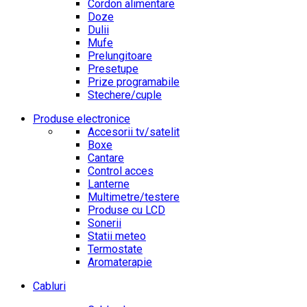
Cordon alimentare
Doze
Dulii
Mufe
Prelungitoare
Presetupe
Prize programabile
Stechere/cuple
Produse electronice
Accesorii tv/satelit
Boxe
Cantare
Control acces
Lanterne
Multimetre/testere
Produse cu LCD
Sonerii
Statii meteo
Termostate
Aromaterapie
Cabluri