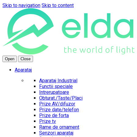
Skip to navigation
Skip to content
Open
Close
Aparataj
Aparataj Industrial
Functii speciale
Intrerupatoare
Obturat./Taste/Placi
Prize AV/difuzor
Prize date/telefon
Prize de forta
Prize tv
Rame de ornament
Senzori aparataj