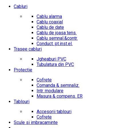
Cabluri
Cablu alarma
Cablu coaxial
Cablu de date
Cablu de joasa tens.
Cablu semnal.&contr.
Conduct. pt.inst.el.
Trasee cabluri
Jgheaburi PVC
Tubulatura din PVC
Protectie
Cofrete
Comanda & semnaliz.
Intr. modulare
Masura & compens. ER
Tablouri
Accesorii tablouri
Cofrete
Scule si imbracaminte