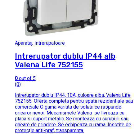
Aparataj
,
Intrerupatoare
Intrerupator dublu IP44 alb
Valena Life 752155
0
out of 5
(0)
Intrerupator dublu IP44, 10A, culoare alba, Valena Life
752155. Oferta completa pentru spatii rezidentiale sau
comerciale O gama variata de solutii ce raspunde
oricaror nevoi. Mecanismele Valena se livreaza cu
placa si suport metalic. Se monteaza cu suruburi sau
gheare de prindere. Se echipeaza cu rama. Insotite de
protecţie anti-praf, transparenta.