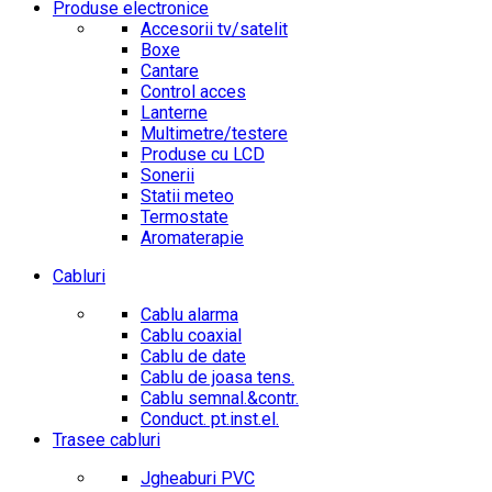
Produse electronice
Accesorii tv/satelit
Boxe
Cantare
Control acces
Lanterne
Multimetre/testere
Produse cu LCD
Sonerii
Statii meteo
Termostate
Aromaterapie
Cabluri
Cablu alarma
Cablu coaxial
Cablu de date
Cablu de joasa tens.
Cablu semnal.&contr.
Conduct. pt.inst.el.
Trasee cabluri
Jgheaburi PVC