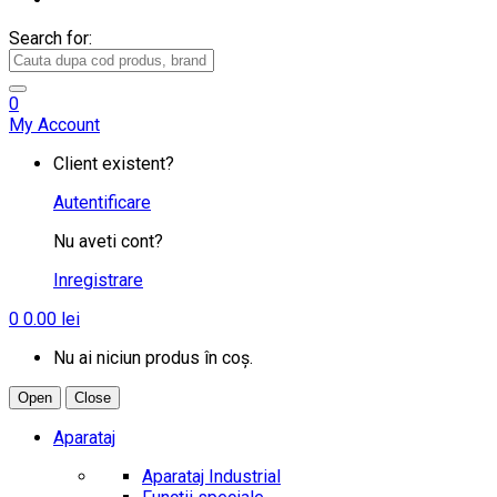
Search for:
0
My Account
Client existent?
Autentificare
Nu aveti cont?
Inregistrare
0
0.00
lei
Nu ai niciun produs în coș.
Open
Close
Aparataj
Aparataj Industrial