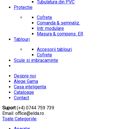
Tubulatura din PVC
Protectie
Cofrete
Comanda & semnaliz.
Intr. modulare
Masura & compens. ER
Tablouri
Accesorii tablouri
Cofrete
Scule si imbracaminte
Despre noi
Alege Gama
Casa inteligenta
Cataloage
Contact
Suport
(+4) 0744 759 739
Email: office@elda.ro
Toate Categoriile
Aparataj