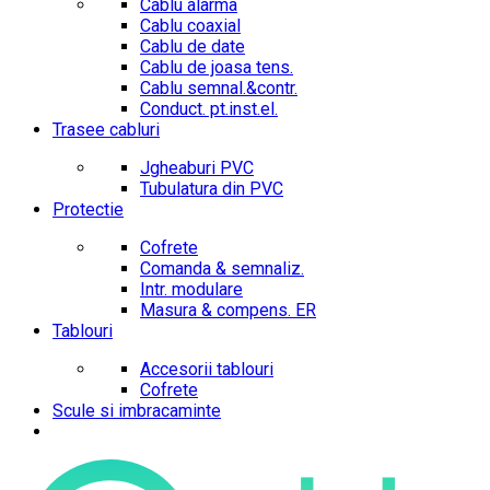
Cablu alarma
Cablu coaxial
Cablu de date
Cablu de joasa tens.
Cablu semnal.&contr.
Conduct. pt.inst.el.
Trasee cabluri
Jgheaburi PVC
Tubulatura din PVC
Protectie
Cofrete
Comanda & semnaliz.
Intr. modulare
Masura & compens. ER
Tablouri
Accesorii tablouri
Cofrete
Scule si imbracaminte