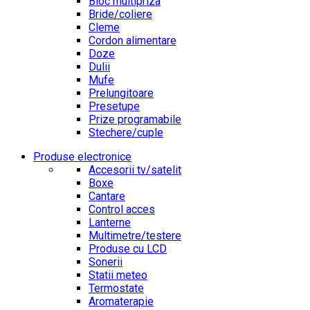
Bloc multipriza
Bride/coliere
Cleme
Cordon alimentare
Doze
Dulii
Mufe
Prelungitoare
Presetupe
Prize programabile
Stechere/cuple
Produse electronice
Accesorii tv/satelit
Boxe
Cantare
Control acces
Lanterne
Multimetre/testere
Produse cu LCD
Sonerii
Statii meteo
Termostate
Aromaterapie