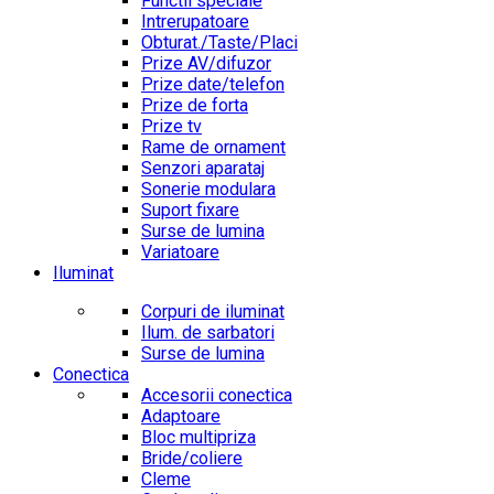
Functii speciale
Intrerupatoare
Obturat./Taste/Placi
Prize AV/difuzor
Prize date/telefon
Prize de forta
Prize tv
Rame de ornament
Senzori aparataj
Sonerie modulara
Suport fixare
Surse de lumina
Variatoare
Iluminat
Corpuri de iluminat
Ilum. de sarbatori
Surse de lumina
Conectica
Accesorii conectica
Adaptoare
Bloc multipriza
Bride/coliere
Cleme