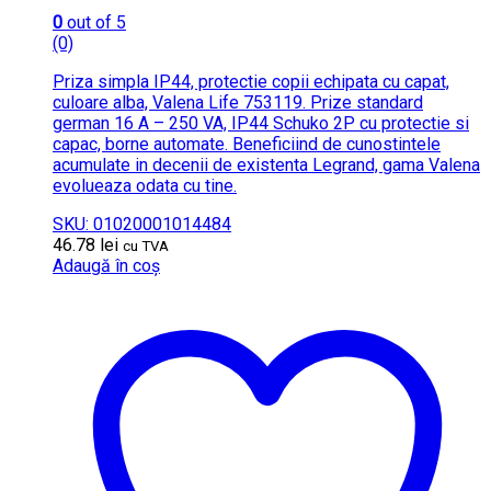
0
out of 5
(0)
Priza simpla IP44, protectie copii echipata cu capat,
culoare alba, Valena Life 753119. Prize standard
german 16 A – 250 VA, IP44 Schuko 2P cu protectie si
capac, borne automate. Beneficiind de cunostintele
acumulate in decenii de existenta Legrand, gama Valena
evolueaza odata cu tine.
SKU: 01020001014484
46.78
lei
cu TVA
Adaugă în coș