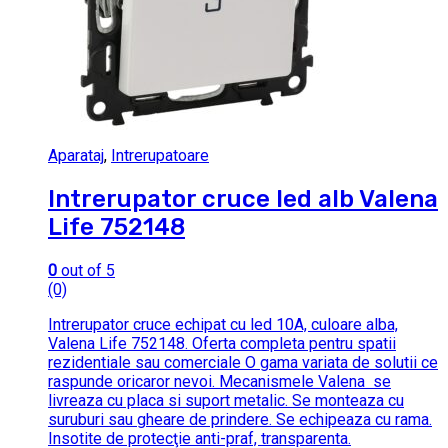
Aparataj
,
Intrerupatoare
Intrerupator cruce led alb Valena
Life 752148
0
out of 5
(0)
Intrerupator cruce echipat cu led 10A, culoare alba,
Valena Life 752148. Oferta completa pentru spatii
rezidentiale sau comerciale O gama variata de solutii ce
raspunde oricaror nevoi. Mecanismele Valena se
livreaza cu placa si suport metalic. Se monteaza cu
suruburi sau gheare de prindere. Se echipeaza cu rama.
Insotite de protecţie anti-praf, transparenta.