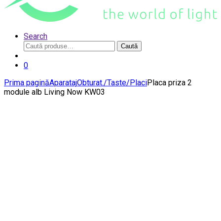
Search
Caută
Caută
după:
0
Prima pagină
Aparataj
Obturat./Taste/Placi
Placa priza 2
module alb Living Now KW03