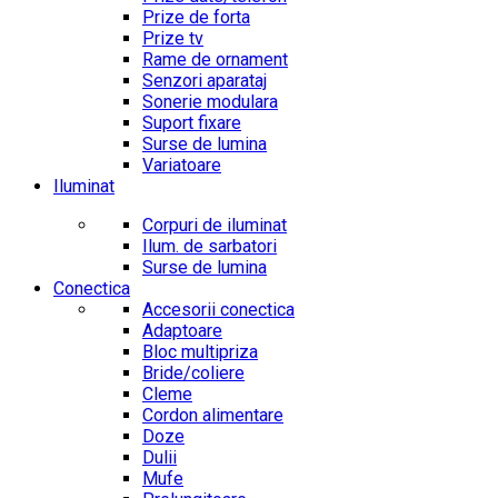
Prize de forta
Prize tv
Rame de ornament
Senzori aparataj
Sonerie modulara
Suport fixare
Surse de lumina
Variatoare
Iluminat
Corpuri de iluminat
Ilum. de sarbatori
Surse de lumina
Conectica
Accesorii conectica
Adaptoare
Bloc multipriza
Bride/coliere
Cleme
Cordon alimentare
Doze
Dulii
Mufe