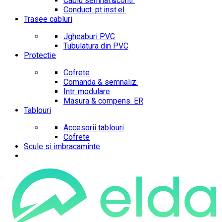
Cablu semnal.&contr.
Conduct. pt.inst.el.
Trasee cabluri
Jgheaburi PVC
Tubulatura din PVC
Protectie
Cofrete
Comanda & semnaliz.
Intr. modulare
Masura & compens. ER
Tablouri
Accesorii tablouri
Cofrete
Scule si imbracaminte