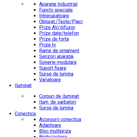
Aparataj Industrial
Functii speciale
Intrerupatoare
Obturat./Taste/Placi
Prize AV/difuzor
Prize date/telefon
Prize de forta
Prize tv
Rame de ornament
Senzori aparataj
Sonerie modulara
Suport fixare
Surse de lumina
Variatoare
Iluminat
Corpuri de iluminat
Ilum. de sarbatori
Surse de lumina
Conectica
Accesorii conectica
Adaptoare
Bloc multipriza
Bride/coliere