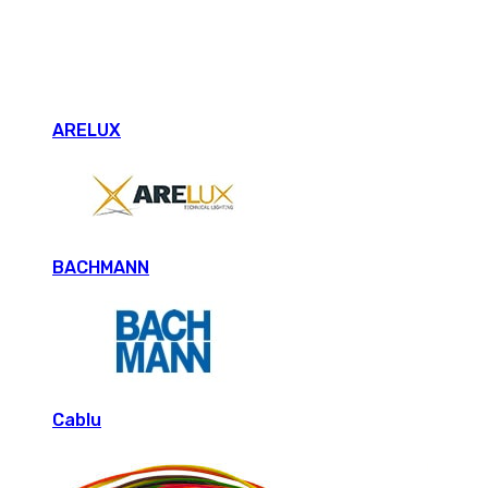
ARELUX
BACHMANN
Cablu