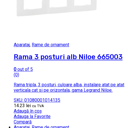
Aparataj
,
Rame de ornament
Rama 3 posturi alb Niloe 665003
0
out of 5
(0)
Rama tripla, 3 posturi, culoare alba, instalare atat pe atat
verticala cat si pe orizontala, gama Legrand Niloe.
SKU: 01080001014135
14.23
lei
cu TVA
Adaugă în coș
Adauga la Favorite
Compară
Aparataj
,
Rame de ornament