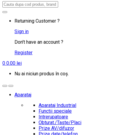
Search
for:
Returning Customer ?
Sign in
Don't have an account ?
Register
0
0.00
lei
Nu ai niciun produs în coș.
Aparataj
Aparataj Industrial
Functii speciale
Intrerupatoare
Obturat./Taste/Placi
Prize AV/difuzor
Prize date/telefon