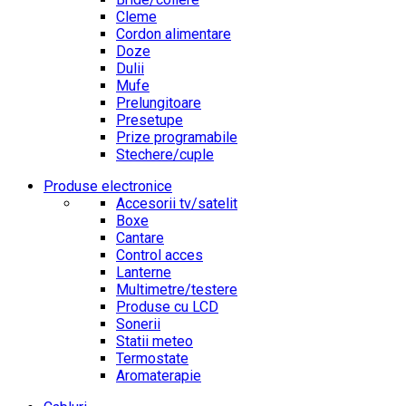
Cleme
Cordon alimentare
Doze
Dulii
Mufe
Prelungitoare
Presetupe
Prize programabile
Stechere/cuple
Produse electronice
Accesorii tv/satelit
Boxe
Cantare
Control acces
Lanterne
Multimetre/testere
Produse cu LCD
Sonerii
Statii meteo
Termostate
Aromaterapie