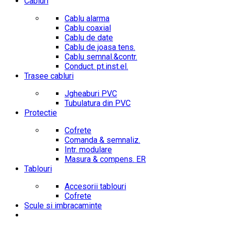
Cabluri
Cablu alarma
Cablu coaxial
Cablu de date
Cablu de joasa tens.
Cablu semnal.&contr.
Conduct. pt.inst.el.
Trasee cabluri
Jgheaburi PVC
Tubulatura din PVC
Protectie
Cofrete
Comanda & semnaliz.
Intr. modulare
Masura & compens. ER
Tablouri
Accesorii tablouri
Cofrete
Scule si imbracaminte