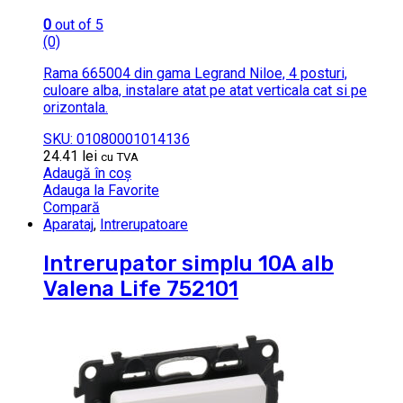
0
out of 5
(0)
Rama 665004 din gama Legrand Niloe, 4 posturi,
culoare alba, instalare atat pe atat verticala cat si pe
orizontala.
SKU: 01080001014136
24.41
lei
cu TVA
Adaugă în coș
Adauga la Favorite
Compară
Aparataj
,
Intrerupatoare
Intrerupator simplu 10A alb
Valena Life 752101