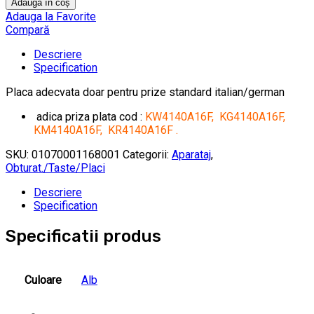
Adaugă în coș
Adauga la Favorite
Compară
Descriere
Specification
Placa adecvata doar pentru prize standard italian/german
adica priza plata cod
:
KW4140A16F, KG4140A16F,
KM4140A16F, KR4140A16F .
SKU:
01070001168001
Categorii:
Aparataj
,
Obturat./Taste/Placi
Descriere
Specification
Specificatii produs
Culoare
Alb