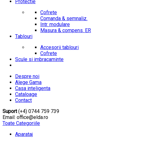
Protectie
Cofrete
Comanda & semnaliz.
Intr. modulare
Masura & compens. ER
Tablouri
Accesorii tablouri
Cofrete
Scule si imbracaminte
Despre noi
Alege Gama
Casa inteligenta
Cataloage
Contact
Suport
(+4) 0744 759 739
Email: office@elda.ro
Toate Categoriile
Aparataj