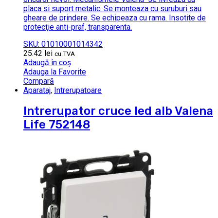
placa si suport metalic. Se monteaza cu suruburi sau
gheare de prindere. Se echipeaza cu rama. Insotite de
protecţie anti-praf, transparenta.
SKU: 01010001014342
25.42
lei
cu TVA
Adaugă în coș
Adauga la Favorite
Compară
Aparataj
,
Intrerupatoare
Intrerupator cruce led alb Valena
Life 752148