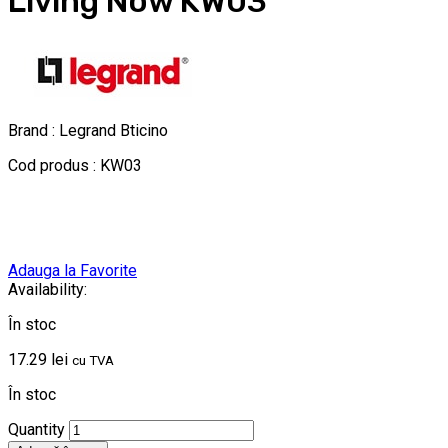
Living Now KW03
Brand : Legrand Bticino
Cod produs : KW03
Adauga la Favorite
Availability:
În stoc
17.29
lei
cu TVA
În stoc
Quantity