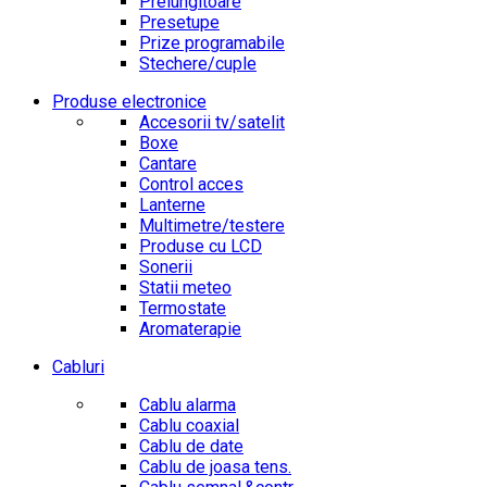
Prelungitoare
Presetupe
Prize programabile
Stechere/cuple
Produse electronice
Accesorii tv/satelit
Boxe
Cantare
Control acces
Lanterne
Multimetre/testere
Produse cu LCD
Sonerii
Statii meteo
Termostate
Aromaterapie
Cabluri
Cablu alarma
Cablu coaxial
Cablu de date
Cablu de joasa tens.