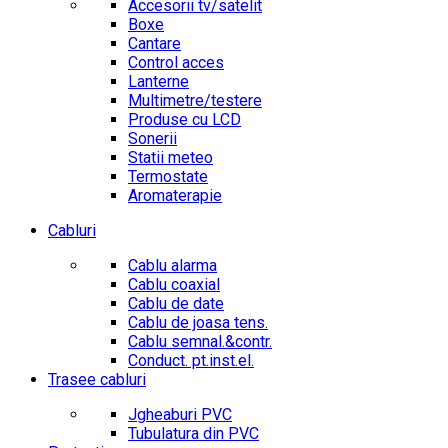
Accesorii tv/satelit
Boxe
Cantare
Control acces
Lanterne
Multimetre/testere
Produse cu LCD
Sonerii
Statii meteo
Termostate
Aromaterapie
Cabluri
Cablu alarma
Cablu coaxial
Cablu de date
Cablu de joasa tens.
Cablu semnal.&contr.
Conduct. pt.inst.el.
Trasee cabluri
Jgheaburi PVC
Tubulatura din PVC