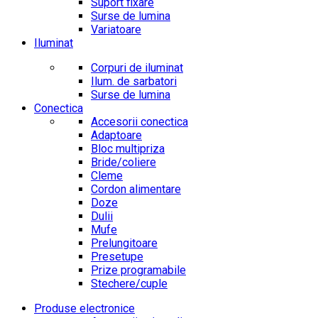
Suport fixare
Surse de lumina
Variatoare
Iluminat
Corpuri de iluminat
Ilum. de sarbatori
Surse de lumina
Conectica
Accesorii conectica
Adaptoare
Bloc multipriza
Bride/coliere
Cleme
Cordon alimentare
Doze
Dulii
Mufe
Prelungitoare
Presetupe
Prize programabile
Stechere/cuple
Produse electronice