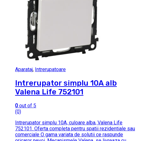
Aparataj
,
Intrerupatoare
Intrerupator simplu 10A alb
Valena Life 752101
0
out of 5
(0)
Intrerupator simplu 10A, culoare alba, Valena Life
752101. Oferta completa pentru spatii rezidentiale sau
comerciale O gama variata de solutii ce raspunde
oricaror nevoi. Mecanismele Valena se livreaza cu