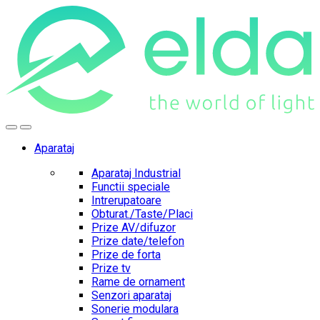
Skip
Skip
to
to
navigation
content
Aparataj
Aparataj Industrial
Functii speciale
Intrerupatoare
Obturat./Taste/Placi
Prize AV/difuzor
Prize date/telefon
Prize de forta
Prize tv
Rame de ornament
Senzori aparataj
Sonerie modulara