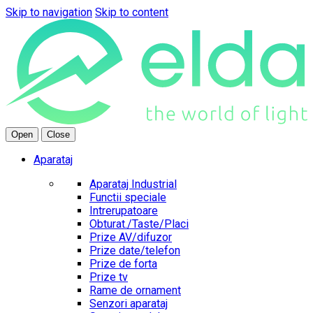
Skip to navigation
Skip to content
Open
Close
Aparataj
Aparataj Industrial
Functii speciale
Intrerupatoare
Obturat./Taste/Placi
Prize AV/difuzor
Prize date/telefon
Prize de forta
Prize tv
Rame de ornament
Senzori aparataj