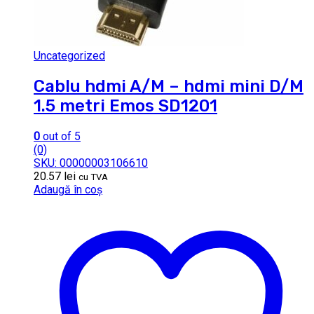
Uncategorized
Cablu hdmi A/M – hdmi mini D/M
1.5 metri Emos SD1201
0
out of 5
(0)
SKU: 00000003106610
20.57
lei
cu TVA
Adaugă în coș