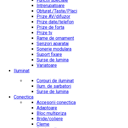
Functii speciale
Intrerupatoare
Obturat./Taste/Placi
Prize AV/difuzor
Prize date/telefon
Prize de forta
Prize tv
Rame de ornament
Senzori aparataj
Sonerie modulara
Suport fixare
Surse de lumina
Variatoare
Iluminat
Corpuri de iluminat
Ilum. de sarbatori
Surse de lumina
Conectica
Accesorii conectica
Adaptoare
Bloc multipriza
Bride/coliere
Cleme