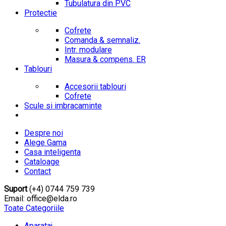
Tubulatura din PVC
Protectie
Cofrete
Comanda & semnaliz.
Intr. modulare
Masura & compens. ER
Tablouri
Accesorii tablouri
Cofrete
Scule si imbracaminte
Despre noi
Alege Gama
Casa inteligenta
Cataloage
Contact
Suport
(+4) 0744 759 739
Email: office@elda.ro
Toate Categoriile
Aparataj