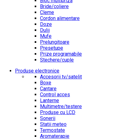
Bloc multipriza
Bride/coliere
Cleme
Cordon alimentare
Doze
Dulii
Mufe
Prelungitoare
Presetupe
Prize programabile
Stechere/cuple
Produse electronice
Accesorii tv/satelit
Boxe
Cantare
Control acces
Lanterne
Multimetre/testere
Produse cu LCD
Sonerii
Statii meteo
Termostate
Aromaterapie