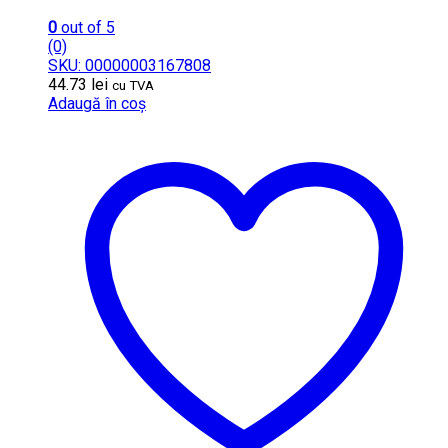
0
out of 5
(0)
SKU: 00000003167808
44.73
lei
cu TVA
Adaugă în coș