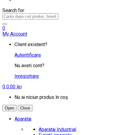
Search for:
0
My Account
Client existent?
Autentificare
Nu aveti cont?
Inregistrare
0
0.00
lei
Nu ai niciun produs în coș.
Open
Close
Aparataj
Aparataj Industrial