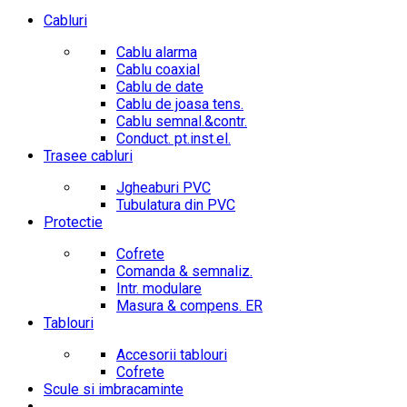
Cabluri
Cablu alarma
Cablu coaxial
Cablu de date
Cablu de joasa tens.
Cablu semnal.&contr.
Conduct. pt.inst.el.
Trasee cabluri
Jgheaburi PVC
Tubulatura din PVC
Protectie
Cofrete
Comanda & semnaliz.
Intr. modulare
Masura & compens. ER
Tablouri
Accesorii tablouri
Cofrete
Scule si imbracaminte