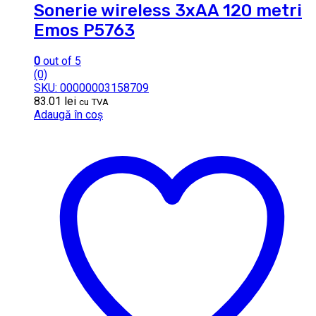
Sonerie wireless 3xAA 120 metri
Emos P5763
0
out of 5
(0)
SKU: 00000003158709
83.01
lei
cu TVA
Adaugă în coș