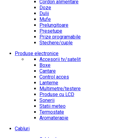
Cordon alimentare
Doze
Dulii
Mufe
Prelungitoare
Presetupe
Prize programabile
Stechere/cuple
Produse electronice
Accesorii tv/satelit
Boxe
Cantare
Control acces
Lanterne
Multimetre/testere
Produse cu LCD
Sonerii
Statii meteo
Termostate
Aromaterapie
Cabluri