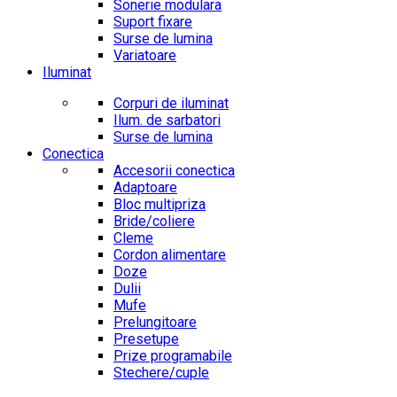
Sonerie modulara
Suport fixare
Surse de lumina
Variatoare
Iluminat
Corpuri de iluminat
Ilum. de sarbatori
Surse de lumina
Conectica
Accesorii conectica
Adaptoare
Bloc multipriza
Bride/coliere
Cleme
Cordon alimentare
Doze
Dulii
Mufe
Prelungitoare
Presetupe
Prize programabile
Stechere/cuple