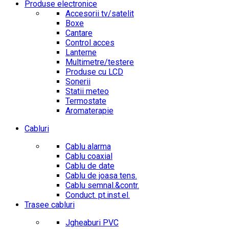
Produse electronice
Accesorii tv/satelit
Boxe
Cantare
Control acces
Lanterne
Multimetre/testere
Produse cu LCD
Sonerii
Statii meteo
Termostate
Aromaterapie
Cabluri
Cablu alarma
Cablu coaxial
Cablu de date
Cablu de joasa tens.
Cablu semnal.&contr.
Conduct. pt.inst.el.
Trasee cabluri
Jgheaburi PVC