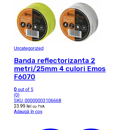
Uncategorized
Banda reflectorizanta 2
metri/25mm 4 culori Emos
F6070
0
out of 5
(0)
SKU: 00000003106668
23.99
lei
cu TVA
Adaugă în coș