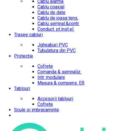
Cablu alarma
Cablu coaxial
Cablu de date
Cablu de joasa tens.
Cablu semnal.&contr.
Conduct. pt.inst.el.
Trasee cabluri
Jgheaburi PVC
Tubulatura din PVC
Protectie
Cofrete
Comanda & semnaliz.
Intr. modulare
Masura & compens. ER
Tablouri
Accesorii tablouri
Cofrete
Scule si imbracaminte