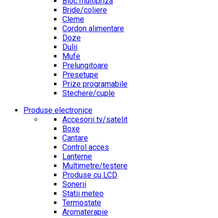
Bloc multipriza
Bride/coliere
Cleme
Cordon alimentare
Doze
Dulii
Mufe
Prelungitoare
Presetupe
Prize programabile
Stechere/cuple
Produse electronice
Accesorii tv/satelit
Boxe
Cantare
Control acces
Lanterne
Multimetre/testere
Produse cu LCD
Sonerii
Statii meteo
Termostate
Aromaterapie