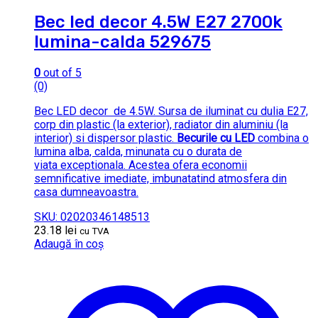
Bec led decor 4.5W E27 2700k
lumina-calda 529675
0
out of 5
(0)
Bec LED decor de 4.5W. Sursa de iluminat cu dulia E27,
corp din plastic (la exterior), radiator din aluminiu (la
interior) si dispersor plastic.
Becurile cu LED
combina o
lumina alba, calda, minunata cu o durata de
viata exceptionala. Acestea ofera economii
semnificative imediate, imbunatatind atmosfera din
casa dumneavoastra.
SKU: 02020346148513
23.18
lei
cu TVA
Adaugă în coș