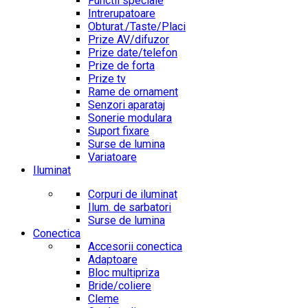
Functii speciale
Intrerupatoare
Obturat./Taste/Placi
Prize AV/difuzor
Prize date/telefon
Prize de forta
Prize tv
Rame de ornament
Senzori aparataj
Sonerie modulara
Suport fixare
Surse de lumina
Variatoare
Iluminat
Corpuri de iluminat
Ilum. de sarbatori
Surse de lumina
Conectica
Accesorii conectica
Adaptoare
Bloc multipriza
Bride/coliere
Cleme