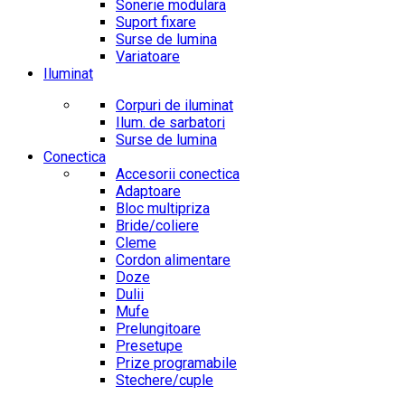
Sonerie modulara
Suport fixare
Surse de lumina
Variatoare
Iluminat
Corpuri de iluminat
Ilum. de sarbatori
Surse de lumina
Conectica
Accesorii conectica
Adaptoare
Bloc multipriza
Bride/coliere
Cleme
Cordon alimentare
Doze
Dulii
Mufe
Prelungitoare
Presetupe
Prize programabile
Stechere/cuple