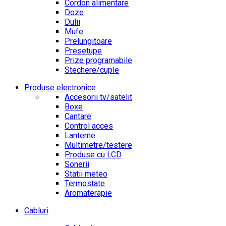
Cordon alimentare
Doze
Dulii
Mufe
Prelungitoare
Presetupe
Prize programabile
Stechere/cuple
Produse electronice
Accesorii tv/satelit
Boxe
Cantare
Control acces
Lanterne
Multimetre/testere
Produse cu LCD
Sonerii
Statii meteo
Termostate
Aromaterapie
Cabluri