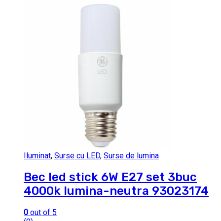
Iluminat
,
Surse cu LED
,
Surse de lumina
Bec led stick 6W E27 set 3buc
4000k lumina-neutra 93023174
0
out of 5