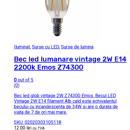
Iluminat
,
Surse cu LED
,
Surse de lumina
Bec led lumanare vintage 2W E14
2200k Emos Z74300
0
out of 5
(0)
Bec led glob vintage 2W Z74300 Emos. Becul LED
Vintage 2W E14 filament Alb cald este echivalentul
becului cu incandescenta de 34W si are o durata de
viata de 7 de ori mai mare.
SKU: 02020303105118
12.00
lei
cu TVA