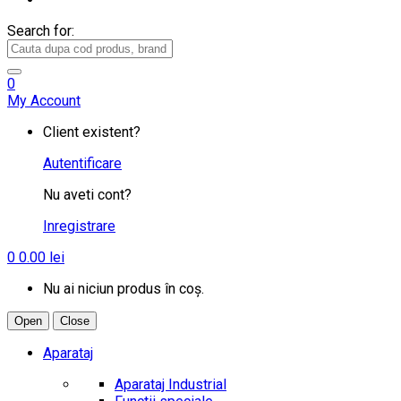
Search for:
0
My Account
Client existent?
Autentificare
Nu aveti cont?
Inregistrare
0
0.00
lei
Nu ai niciun produs în coș.
Open
Close
Aparataj
Aparataj Industrial