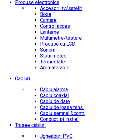
Produse electronice
Accesorii tv/satelit
Boxe
Cantare
Control acces
Lanterne
Multimetre/testere
Produse cu LCD
Sonerii
Statii meteo
Termostate
Aromaterapie
Cabluri
Cablu alarma
Cablu coaxial
Cablu de date
Cablu de joasa tens.
Cablu semnal.&contr.
Conduct. pt.inst.el.
Trasee cabluri
Jgheaburi PVC