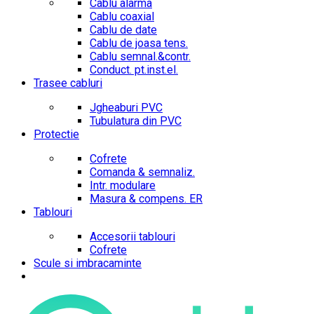
Cablu alarma
Cablu coaxial
Cablu de date
Cablu de joasa tens.
Cablu semnal.&contr.
Conduct. pt.inst.el.
Trasee cabluri
Jgheaburi PVC
Tubulatura din PVC
Protectie
Cofrete
Comanda & semnaliz.
Intr. modulare
Masura & compens. ER
Tablouri
Accesorii tablouri
Cofrete
Scule si imbracaminte