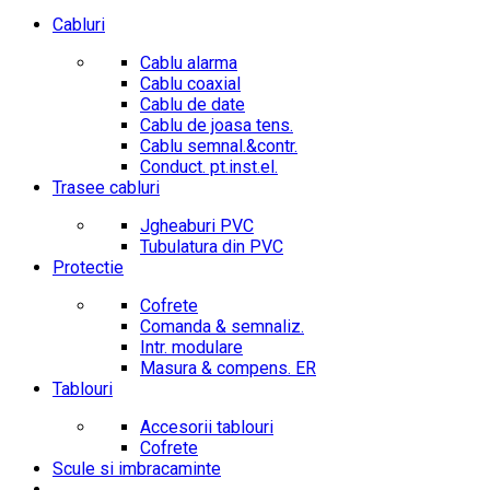
Cabluri
Cablu alarma
Cablu coaxial
Cablu de date
Cablu de joasa tens.
Cablu semnal.&contr.
Conduct. pt.inst.el.
Trasee cabluri
Jgheaburi PVC
Tubulatura din PVC
Protectie
Cofrete
Comanda & semnaliz.
Intr. modulare
Masura & compens. ER
Tablouri
Accesorii tablouri
Cofrete
Scule si imbracaminte