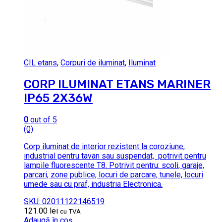
CIL etans
,
Corpuri de iluminat
,
Iluminat
CORP ILUMINAT ETANS MARINER
IP65 2X36W
0
out of 5
(0)
Corp iluminat de interior rezistent la coroziune,
industrial pentru tavan sau suspendat, potrivit pentru
lampile fluorescente T8. Potrivit pentru: scoli, garaje,
parcari, zone publice, locuri de parcare, tunele, locuri
umede sau cu praf, industria Electronica.
SKU: 02011122146519
121.00
lei
cu TVA
Adaugă în coș