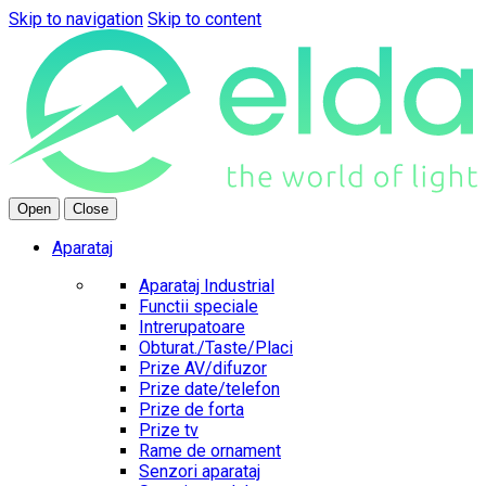
Skip to navigation
Skip to content
Open
Close
Aparataj
Aparataj Industrial
Functii speciale
Intrerupatoare
Obturat./Taste/Placi
Prize AV/difuzor
Prize date/telefon
Prize de forta
Prize tv
Rame de ornament
Senzori aparataj