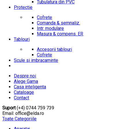
Tubulatura din PVC
Protectie
Cofrete
Comanda & semnaliz.
Intr. modulare
Masura & compens. ER
Tablouri
Accesorii tablouri
Cofrete
Scule si imbracaminte
Despre noi
Alege Gama
Casa inteligenta
Cataloage
Contact
Suport
(+4) 0744 759 739
Email: office@elda.ro
Toate Categoriile
Aparataj